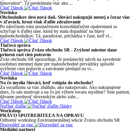
Innovation“. Tá preskúmala viac ako ...
Čítať článok
Novinka
Obchodníkov desí nová daň. Slováci nakupujú menej a čoraz viac
v zľavách, hrozí však ďalšie zdražovanie
Po náročnom roku poznačenom konsolidačnými opatreniami sa
schyľuje k ďalšej rane, ktorá by mala dopadnúť na hlavy
maloobchodníkov. Tá, paradoxne, prichádza v čase, keď vl...
Čítať článok
Tlačová správa
Tlačová správa Zväzu obchodu SR - Zvýšené miestne dane
prinesú rast cien potravín
Zväz obchodu SR upozorňuje, že poslanecký návrh na zavedenie
osobitnej miestnej dane pre maloobchodné prevádzky spôsobí
zvýšenie cien potravín a zatváranie predajní na vi...
Čítať článok
Novinka
Na čo myslia Slováci, keď vstúpia do obchodu?
Za socializmu sa viac zháňalo, ako nakupovalo. Ako nakupujeme
dnes, čo nás motivuje a na čo pri výbere tovaru myslíme? Sme patrioti,
dávame prednosť slovenským alebo zahr...
Čítať článok
Načítať ďalšie
Workshop
PRÁVO SPOTREBITEĽA NA OPRAVU
Odborný workshop Environmentálnej sekcie Zväzu obchodu SR
Dozvedieť sa viac
Mediálni partneri