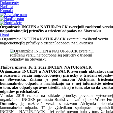
Dokumenty
Nadácia
Kontakt
Organizácie INCIEN a NATUR-PACK zverejnili rozšírenú verziu
najpodrobnejšej príručky o triedení odpadov na Slovensku
Úvod
/ Organizácie INCIEN a NATUR-PACK zverejnili rozšírenú verziu
najpodrobnejšej príručky o triedení odpadov na Slovensku
Tlačová správa,
16. 2. 2022 INCIEN, NATUR-PACK
Organizácie INCIEN a NATUR-PACK zverejnili aktualizovanú
a rozšírenú verziu najpodrobnejšej príručky o triedení odpadov
na Slovensku. Známa je pod názvom Alchýmia triedenia
komunálneho odpadu a nachádzajú sa v nej informácie nielen
o tom, ako odpady správne triediť, ale aj o tom, ako sa dá vzniku
odpadov predchádzať.
V roku 2019 vznikla na základe príručky, pôvodne vytvorenej
organizáciou INCIEN pre mesto Bratislava a známej ako
Waste Fo
Dummies
, jej rozšírená verzia s názvom Alchýmia triedenia
komunálneho odpadu. Tá je výsledkom spolupráce organizácií
INCIEN a NATUR-PACK a jej veľké nóvum bolo v tom, že bola