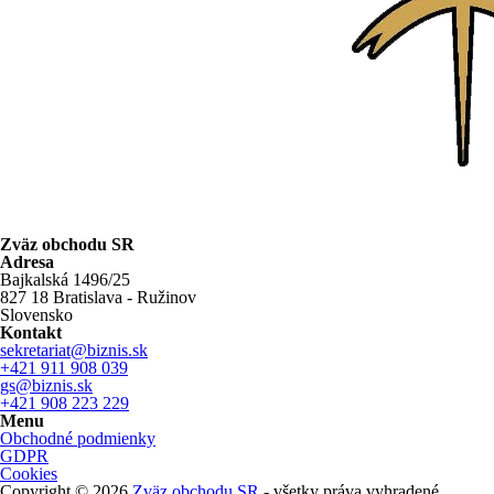
Zväz obchodu SR
Adresa
Bajkalská 1496/25
827 18 Bratislava - Ružinov
Slovensko
Kontakt
sekretariat@biznis.sk
+421 911 908 039
gs@biznis.sk
+421 908 223 229
Menu
Obchodné podmienky
GDPR
Cookies
Copyright © 2026
Zväz obchodu SR
- všetky práva vyhradené.