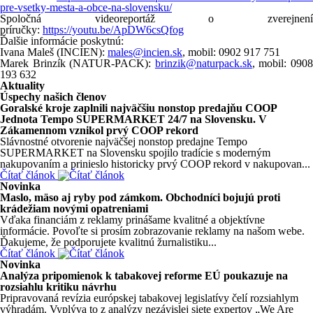
pre-vsetky-mesta-a-obce-na-slovensku/
Spoločná videoreportáž o zverejnení
príručky:
https://youtu.be/ApDW6csQfog
Ďalšie informácie poskytnú:
Ivana Maleš (INCIEN):
males@incien.sk
, mobil: 0902 917 751
Marek Brinzík (NATUR-PACK):
brinzik@naturpack.sk
, mobil: 090
193 632
Aktuality
Úspechy našich členov
Goralské kroje zaplnili najväčšiu nonstop predajňu COOP
Jednota Tempo SUPERMARKET 24/7 na Slovensku. V
Zákamennom vznikol prvý COOP rekord
Slávnostné otvorenie najväčšej nonstop predajne Tempo
SUPERMARKET na Slovensku spojilo tradície s moderným
nakupovaním a prinieslo historicky prvý COOP rekord v nakupovan...
Čítať článok
Novinka
Maslo, mäso aj ryby pod zámkom. Obchodníci bojujú proti
krádežiam novými opatreniami
Vďaka financiám z reklamy prinášame kvalitné a objektívne
informácie. Povoľte si prosím zobrazovanie reklamy na našom webe.
Ďakujeme, že podporujete kvalitnú žurnalistiku...
Čítať článok
Novinka
Analýza pripomienok k tabakovej reforme EÚ poukazuje na
rozsiahlu kritiku návrhu
Pripravovaná revízia európskej tabakovej legislatívy čelí rozsiahlym
výhradám. Vyplýva to z analýzy nezávislej siete expertov „We Are