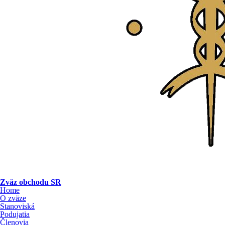
Zväz obchodu SR
Home
O zväze
Stanoviská
Podujatia
Členovia