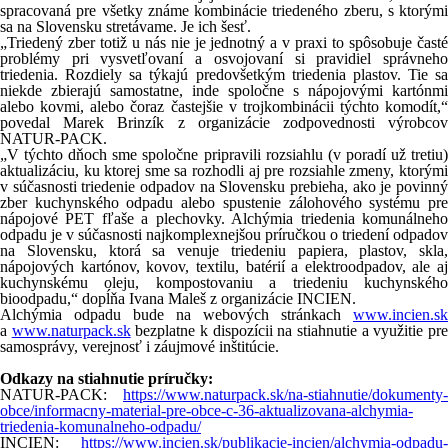
spracovaná pre všetky známe kombinácie triedeného zberu, s ktorými
sa na Slovensku stretávame. Je ich šesť.
„Triedený zber totiž u nás nie je jednotný a v praxi to spôsobuje časté
problémy pri vysvetľovaní a osvojovaní si pravidiel správneho
triedenia. Rozdiely sa týkajú predovšetkým triedenia plastov. Tie sa
niekde zbierajú samostatne, inde spoločne s nápojovými kartónmi
alebo kovmi, alebo čoraz častejšie v trojkombinácii týchto komodít,“
povedal Marek Brinzík z organizácie zodpovednosti výrobcov
NATUR-PACK.
„V týchto dňoch sme spoločne pripravili rozsiahlu (v poradí už tretiu)
aktualizáciu, ku ktorej sme sa rozhodli aj pre rozsiahle zmeny, ktorými
v súčasnosti triedenie odpadov na Slovensku prebieha, ako je povinný
zber kuchynského odpadu alebo spustenie zálohového systému pre
nápojové PET fľaše a plechovky. Alchýmia triedenia komunálneho
odpadu je v súčasnosti najkomplexnejšou príručkou o triedení odpadov
na Slovensku, ktorá sa venuje triedeniu papiera, plastov, skla,
nápojových kartónov, kovov, textilu, batérií a elektroodpadov, ale aj
kuchynskému oleju, kompostovaniu a triedeniu kuchynského
bioodpadu,“ dopĺňa Ivana Maleš z organizácie INCIEN.
Alchýmia odpadu bude na webových stránkach
www.incien.sk
a
www.naturpack.sk
bezplatne k dispozícii na stiahnutie a využitie pr
samosprávy, verejnosť i záujmové inštitúcie.
Odkazy na stiahnutie príručky:
NATUR-PACK:
https://www.naturpack.sk/na-stiahnutie/dokumenty-
obce/informacny-material-pre-obce-c-36-aktualizovana-alchymia-
triedenia-komunalneho-odpadu/
INCIEN:
https://www.incien.sk/publikacie-incien/alchymia-odpadu-