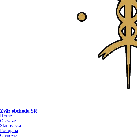
Zväz obchodu SR
Home
O zväze
Stanoviská
Podujatia
Členovia