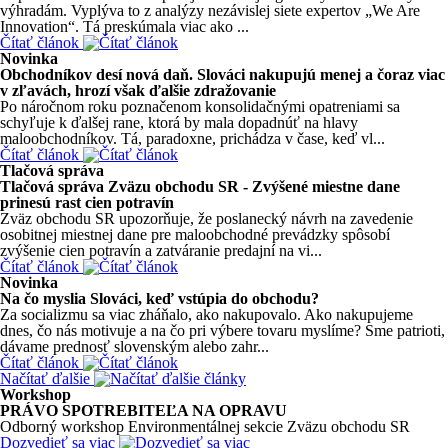
výhradám. Vyplýva to z analýzy nezávislej siete expertov „We Are
Innovation“. Tá preskúmala viac ako ...
Čítať článok
Novinka
Obchodníkov desí nová daň. Slováci nakupujú menej a čoraz viac
v zľavách, hrozí však ďalšie zdražovanie
Po náročnom roku poznačenom konsolidačnými opatreniami sa
schyľuje k ďalšej rane, ktorá by mala dopadnúť na hlavy
maloobchodníkov. Tá, paradoxne, prichádza v čase, keď vl...
Čítať článok
Tlačová správa
Tlačová správa Zväzu obchodu SR - Zvýšené miestne dane
prinesú rast cien potravín
Zväz obchodu SR upozorňuje, že poslanecký návrh na zavedenie
osobitnej miestnej dane pre maloobchodné prevádzky spôsobí
zvýšenie cien potravín a zatváranie predajní na vi...
Čítať článok
Novinka
Na čo myslia Slováci, keď vstúpia do obchodu?
Za socializmu sa viac zháňalo, ako nakupovalo. Ako nakupujeme
dnes, čo nás motivuje a na čo pri výbere tovaru myslíme? Sme patrioti,
dávame prednosť slovenským alebo zahr...
Čítať článok
Načítať ďalšie
Workshop
PRÁVO SPOTREBITEĽA NA OPRAVU
Odborný workshop Environmentálnej sekcie Zväzu obchodu SR
Dozvedieť sa viac