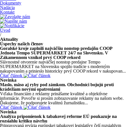
Dokumenty
Nadácia
Kontakt
Úvod
/
Aktuality
Úspechy našich členov
Goralské kroje zaplnili najväčšiu nonstop predajňu COOP
Jednota Tempo SUPERMARKET 24/7 na Slovensku. V
Zákamennom vznikol prvý COOP rekord
Slávnostné otvorenie najväčšej nonstop predajne Tempo
SUPERMARKET na Slovensku spojilo tradície s moderným
nakupovaním a prinieslo historicky prvý COOP rekord v nakupovan...
Čítať článok
Novinka
Maslo, mäso aj ryby pod zámkom. Obchodníci bojujú proti
krádežiam novými opatreniami
Vďaka financiám z reklamy prinášame kvalitné a objektívne
informácie. Povoľte si prosím zobrazovanie reklamy na našom webe.
Ďakujeme, že podporujete kvalitnú žurnalistiku...
Čítať článok
Novinka
Analýza pripomienok k tabakovej reforme EÚ poukazuje na
rozsiahlu kritiku návrhu
Pripravovaná revízia európskej tabakovej legislatívy čelí rozsiahlym