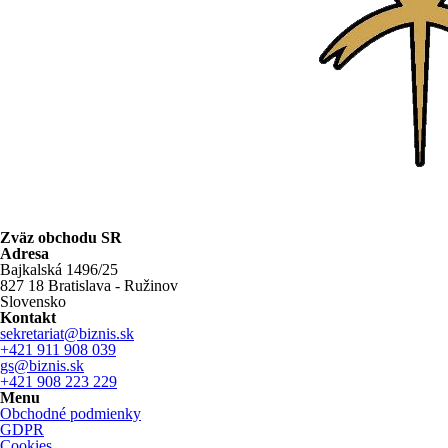
Zväz obchodu SR
Adresa
Bajkalská 1496/25
827 18 Bratislava - Ružinov
Slovensko
Kontakt
sekretariat@biznis.sk
+421 911 908 039
gs@biznis.sk
+421 908 223 229
Menu
Obchodné podmienky
GDPR
Cookies