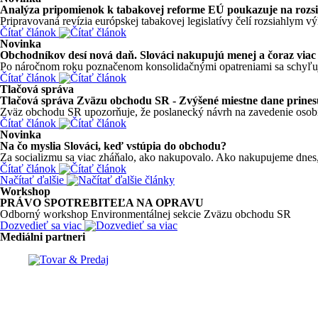
Analýza pripomienok k tabakovej reforme EÚ poukazuje na rozsi
Pripravovaná revízia európskej tabakovej legislatívy čelí rozsiahlym v
Čítať článok
Novinka
Obchodníkov desí nová daň. Slováci nakupujú menej a čoraz viac 
Po náročnom roku poznačenom konsolidačnými opatreniami sa schyľuje 
Čítať článok
Tlačová správa
Tlačová správa Zväzu obchodu SR - Zvýšené miestne dane prinesú
Zväz obchodu SR upozorňuje, že poslanecký návrh na zavedenie osobitn
Čítať článok
Novinka
Na čo myslia Slováci, keď vstúpia do obchodu?
Za socializmu sa viac zháňalo, ako nakupovalo. Ako nakupujeme dnes, 
Čítať článok
Načítať ďalšie
Workshop
PRÁVO SPOTREBITEĽA NA OPRAVU
Odborný workshop Environmentálnej sekcie Zväzu obchodu SR
Dozvedieť sa viac
Mediálni partneri