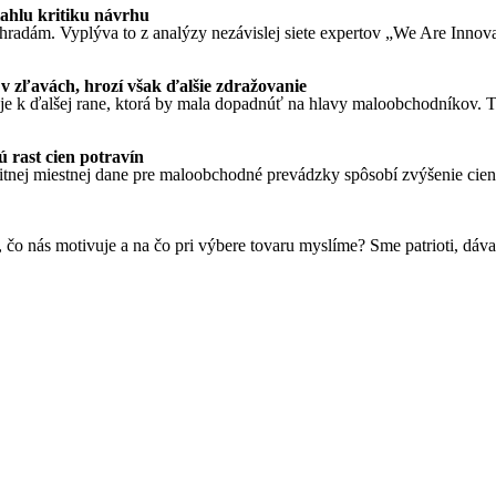
ahlu kritiku návrhu
ýhradám. Vyplýva to z analýzy nezávislej siete expertov „We Are Innova
v zľavách, hrozí však ďalšie zdražovanie
k ďalšej rane, ktorá by mala dopadnúť na hlavy maloobchodníkov. Tá,
 rast cien potravín
ej miestnej dane pre maloobchodné prevádzky spôsobí zvýšenie cien po
čo nás motivuje a na čo pri výbere tovaru myslíme? Sme patrioti, dáv