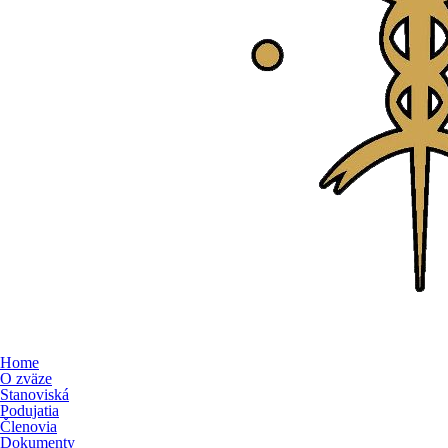
Home
O zväze
Stanoviská
Podujatia
Členovia
Dokumenty