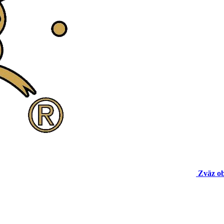
Zväz o