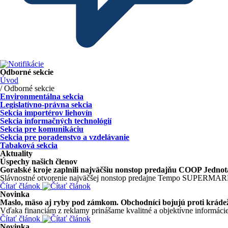
Odborné sekcie
Úvod
/ Odborné sekcie
Environmentálna sekcia
Legislatívno-právna sekcia
Sekcia importérov liehovín
Sekcia informačných technológií
Sekcia pre komunikáciu
Sekcia pre poradenstvo a vzdelávanie
Tabaková sekcia
Aktuality
Úspechy našich členov
Goralské kroje zaplnili najväčšiu nonstop predajňu COOP J
Slávnostné otvorenie najväčšej nonstop predajne Tempo SUPERMARKE
Čítať článok
Novinka
Maslo, mäso aj ryby pod zámkom. Obchodníci bojujú proti krád
Vďaka financiám z reklamy prinášame kvalitné a objektívne informácie
Čítať článok
Novinka