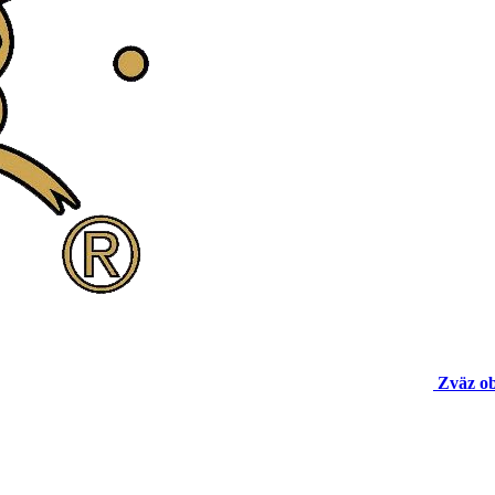
Zväz o