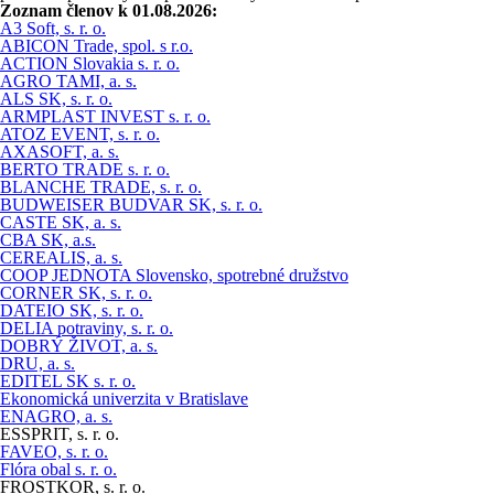
Zoznam členov k 01.08.2026:
A3 Soft, s. r. o.
ABICON Trade, spol. s r.o.
ACTION Slovakia s. r. o.
AGRO TAMI, a. s.
ALS SK, s. r. o.
ARMPLAST INVEST s. r. o.
ATOZ EVENT, s. r. o.
AXASOFT, a. s.
BERTO TRADE s. r. o.
BLANCHE TRADE, s. r. o.
BUDWEISER BUDVAR SK, s. r. o.
CASTE SK, a. s.
CBA SK, a.s.
CEREALIS, a. s.
COOP JEDNOTA Slovensko, spotrebné družstvo
CORNER SK, s. r. o.
DATEIO SK, s. r. o.
DELIA potraviny, s. r. o.
DOBRÝ ŽIVOT, a. s.
DRU, a. s.
EDITEL SK s. r. o.
Ekonomická univerzita v Bratislave
ENAGRO, a. s.
ESSPRIT, s. r. o.
FAVEO, s. r. o.
Flóra obal s. r. o.
FROSTKOR, s. r. o.