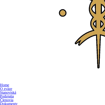
Home
O zväze
Stanoviská
Podujatia
Členovia
Dokumenty