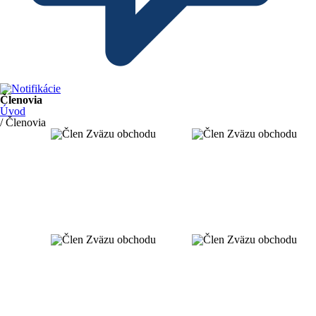
Členovia
Úvod
/ Členovia