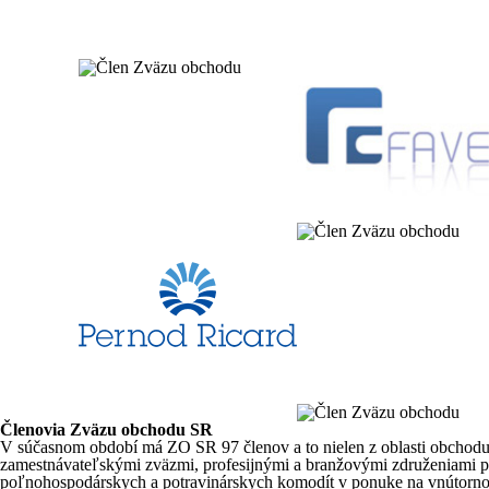
Členovia Zväzu obchodu SR
V súčasnom období má ZO SR 97 členov a to nielen z oblasti obchodu a 
zamestnávateľskými zväzmi, profesijnými a branžovými združeniami po
poľnohospodárskych a potravinárskych komodít v ponuke na vnútorn