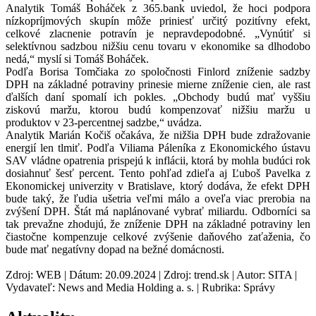
Analytik Tomáš Boháček z 365.bank uviedol, že hoci podpora
nízkopríjmových skupín môže priniesť určitý pozitívny efekt,
celkové zlacnenie potravín je nepravdepodobné. „Vynútiť si
selektívnou sadzbou nižšiu cenu tovaru v ekonomike sa dlhodobo
nedá,“ myslí si Tomáš Boháček.
Podľa Borisa Tomčiaka zo spoločnosti Finlord zníženie sadzby
DPH na základné potraviny prinesie mierne zníženie cien, ale rast
ďalších daní spomalí ich pokles. „Obchody budú mať vyššiu
ziskovú maržu, ktorou budú kompenzovať nižšiu maržu u
produktov v 23-percentnej sadzbe,“ uvádza.
Analytik Marián Kočiš očakáva, že nižšia DPH bude zdražovanie
energií len tlmiť. Podľa Viliama Páleníka z Ekonomického ústavu
SAV vládne opatrenia prispejú k inflácii, ktorá by mohla budúci rok
dosiahnuť šesť percent. Tento pohľad zdieľa aj Ľuboš Pavelka z
Ekonomickej univerzity v Bratislave, ktorý dodáva, že efekt DPH
bude taký, že ľudia ušetria veľmi málo a oveľa viac prerobia na
zvýšení DPH. Štát má naplánované vybrať miliardu. Odborníci sa
tak prevažne zhodujú, že zníženie DPH na základné potraviny len
čiastočne kompenzuje celkové zvýšenie daňového zaťaženia, čo
bude mať negatívny dopad na bežné domácnosti.
Zdroj: WEB | Dátum: 20.09.2024 | Zdroj: trend.sk | Autor: SITA |
Vydavateľ: News and Media Holding a. s. | Rubrika: Správy