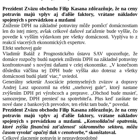
Prezident Zväzu obchodu Filip Kasana zdôrazňuje, že na ceny
potravín majú vplyv aj ďalšie faktory, vrátane nákladov
spojených s prevádzkou a mzdami
Zníženie DPH na základné potraviny môže pomôcť domácnostiam
len do istej miery, avšak celkové daňové zaťaženie bude vyššie, čo
povedie k vyšším výdavkom pre všetky domácnosti. Vyplýva to z
reakcií viacerých ekonomických expertov.
Efekt snehovej gule
Vladimír Baláž z Prognostického ústavu SAV upozorňuje, že
domáce rozpočty budú napriek zníženiu DPH na základné potraviny
konfrontované s novými daňami v celej ekonomike. „V konečnom
dôsledku väčšina tej DPH bude vyššia ako doteraz a všetky
domácnosti budú platiť viac,“ uviedol.
Generálny sekretár Asociácie priemyselných zväzov a dopravy
Andrej Lasz upozornil na efekt „snehovej gule“, ktorý nastane
zvýšením DPH pri výrobcoch a preprave. „Obchod bude musieť,
samozrejme, DPH preniesť na spotrebiteľa. Plus keď zarátate tie
nové dane z bankových prevodov, ten efekt tam bude,“ povedal.
Prezident Zväzu obchodu Filip Kasana zdôrazňuje, že na ceny
potravín majú vplyv aj ďalšie faktory, vrátane nákladov
spojených s prevádzkou a mzdami.
„Konsolidačné opatrenia,
ktoré zvýšia finančnú zaťaženosť súkromného sektora, môžu
časom vyvolať opačný tlak v cenotvorbe,“
skonštatoval.
Celkové zlacnenie potravín je nepravdepodobné