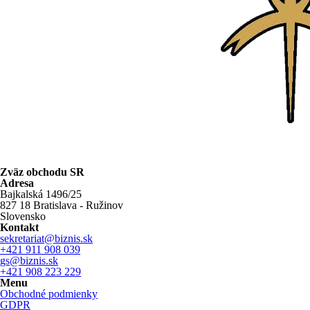
Zväz obchodu SR
Adresa
Bajkalská 1496/25
827 18 Bratislava - Ružinov
Slovensko
Kontakt
sekretariat@biznis.sk
+421 911 908 039
gs@biznis.sk
+421 908 223 229
Menu
Obchodné podmienky
GDPR