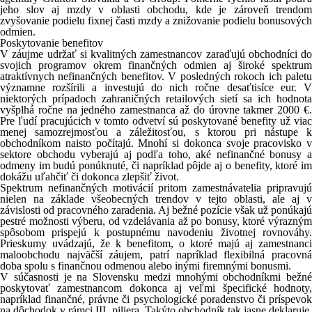
jeho slov aj mzdy v oblasti obchodu, kde je zároveň trendom
zvyšovanie podielu fixnej časti mzdy a znižovanie podielu bonusových
odmien.
Poskytovanie benefitov
V záujme udržať si kvalitných zamestnancov zaraďujú obchodníci do
svojich programov okrem finančných odmien aj široké spektrum
atraktívnych nefinančných benefitov. V posledných rokoch ich paletu
významne rozšírili a investujú do nich ročne desaťtisíce eur. V
niektorých prípadoch zahraničných retailových sietí sa ich hodnota
vyšplhá ročne na jedného zamestnanca až do úrovne takmer 2000 €.
Pre ľudí pracujúcich v tomto odvetví sú poskytované benefity už viac
menej samozrejmosťou a záležitosťou, s ktorou pri nástupe k
obchodníkom naisto počítajú. Mnohí si dokonca svoje pracovisko v
sektore obchodu vyberajú aj podľa toho, aké nefinančné bonusy a
odmeny im budú ponúknuté, či napríklad pôjde aj o benefity, ktoré im
dokážu uľahčiť či dokonca zlepšiť život.
Spektrum nefinančných motivácií pritom zamestnávatelia pripravujú
nielen na základe všeobecných trendov v tejto oblasti, ale aj v
závislosti od pracovného zaradenia. Aj bežné pozície však už ponúkajú
pestré možnosti výberu, od vzdelávania až po bonusy, ktoré výrazným
spôsobom prispejú k postupnému navodeniu životnej rovnováhy.
Prieskumy uvádzajú, že k benefitom, o ktoré majú aj zamestnanci
maloobchodu najväčší záujem, patrí napríklad flexibilná pracovná
doba spolu s finančnou odmenou alebo inými firemnými bonusmi.
V súčasnosti je na Slovensku medzi mnohými obchodníkmi bežné
poskytovať zamestnancom dokonca aj veľmi špecifické hodnoty,
napríklad finančné, právne či psychologické poradenstvo či príspevok
na dôchodok v rámci III. piliera. Takýto obchodník tak jasne deklaruje,