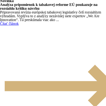
Novinka
Analýza pripomienok k tabakovej reforme EÚ poukazuje na
rozsiahlu kritiku návrhu
Pripravovaná revízia európskej tabakovej legislatívy čelí rozsiahlym
výhradám. Vyplýva to z analýzy nezávislej siete expertov „We Are
Innovation“. Tá preskúmala viac ako ...
Čítať článok