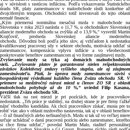
aj v súvislosti s rastúcou infláciou. Podľa vykazovania Štatistického
úradu SR, platy zamestnancov v maloobchode rástli konkrétne až
dvojciferným tempom. Obchodníci totiž investovali do tejto oblasti
nemalé financie.
„Kým priemerná nominálna mesačná mzda v maloobchode na
Slovensku v roku 2023 narástla o 11,7 %, u obchodníkov Slovenskej
aliancie moderného obchodu sa zvýšila až o 13,9 %,“ vysvetlil Martin
Krajčovič, predseda Slovenskej aliancie moderného
obchodu. Dôvodmi boli podľa jeho slov, aj vzhľadom k nedostatku
kvalifikovanej pracovnej sily v sektore obchodu, motivácia udržať si
zamestnancov, kompenzácia vplyvu inflácie a vo všeobecnosti
poskytovanie benefitov zamestnancom aj vo forme zaujímavej mzdy.
Zvyšovanie mzdy sa týka aj domácich maloobchodných
sietí.
„Zvyšovanie platov je garantované nielen rešpektovaní
záväzkov Kolektívnej zmluvy vyššieho stupňa, ale aj záujmom
zamestnávateľa. Platí, že úprava mzdy zamestnancov súvisí s
hospodárskymi výsledkami každého člena Zväzu obchodu SR. V
priemere sa medziročný nárast miezd u členov ZO SR z oblasti
maloobchodu pohybuje až do 10 %,“
uviedol Filip Kasana,
prezident Zväzu obchodu SR.
Väčší tlak na rast miezd je pri pozíciách, kde je pracovníkov
nedostatok. „Trh práce je stabilný, na druhej strane je pre firmy ťažké
nájsť vhodného kandidáta. Ak chcú pracovníkov získať, musia pre to
robiť viac ako v oblasti mzdového nastavenia, tak aj v oblasti benefitov
– či už finančných alebo nefinančných. Mzdu si tak už vo veľkej miere
určuje uchádzač o danú pracovnú pozíciu alebo zamestnanec, ktorého
si chce firma udržať,“ povedal Martin Malo, riaditeľ personálnej
agentúry Grafton Slovakia a Gi Group. Pomerne rýchlo rástli podľa