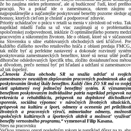
že ho zaujíma nielen prítomnosť, ale aj budúcnosť ľudí, ktorí preňho
pracujú. No a pokiaľ ide o zamestnanca, okrem záujmu o
najpopulárnejšie a najčastejšie poskytované benefity pozorne sleduje aj
bonusy, ktorých cieľom je chrániť a podporovať zdravie.
Priority uchádzačov o prácu v retaili sa menia v závislosti od veku. Tak
napríklad mladší ľudia sa už viac zaujímajú aj o problematiku
spoločenskej zodpovednosti, inklúzie či optimálnejšieho pomeru medzi
pracovným a súkromným životom. Ide o oblasti, ktoré sú v súčasnosti
na Slovensku u silne etablovaných obchodných sietí kľúčové. Pre
každého ďalšieho nového retailového hráča z oblasti predaja FMCG,
tak môže byť aj perfektne nastavený a dokonale rozvinutý systém
poskytovania zamestnaneckých benefitov, ktoré sú neraz ušité podľa
dlhoročne odsledovaných špecifík trhu, zložito dosiahnuteľnou métou
a dôvodom, prečo nemusí byť pri hľadaní a udržaní si zamestnancov
až tak úspešný.
„Členovia Zväzu obchodu SR sa snažia udržať si svojich
zamestnancov neustálym zlepšovaním pracovných podmienok ako aj
poskytovaním širokej škály benefitov. Každý člen ZO SR má vo svojej
sieti uplatnený svoj jedinečný benefitný systém. K významným
benefitom poskytovaným individuálne patria napríklad príspevok na
rekreáciu a rehabilitáciu, príspevok na doplnkové dôchodkové
sporenie, sociálna výpomoc v náročných životných situáciách,
príspevok na kultúru a šport, odmeny a ocenenia pri príležitosti
životných a pracovných výročí, mimoriadne odmeny, možnosti
spoločných kultúrnych a športových aktivít a možnosť využívať
benefity vernostného programu,“
vymenoval Filip Kasana.
Stres na pracovisku
Veľkou zmenou oproti posledným rokom je napríklad dôraz na to, aby