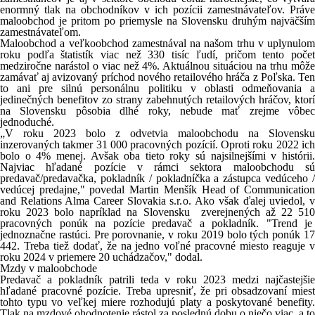
enormný tlak na obchodníkov v ich pozícii zamestnávateľov. Práve
maloobchod je pritom po priemysle na Slovensku druhým najväčším
zamestnávateľom.
Maloobchod a veľkoobchod zamestnával na našom trhu v uplynulom
roku podľa štatistík viac než 330 tisíc ľudí, pričom tento počet
medziročne narástol o viac než 4%. Aktuálnou situáciou na trhu môže
zamávať aj avizovaný príchod nového retailového hráča z Poľska. Ten
to ani pre silnú personálnu politiku v oblasti odmeňovania a
jedinečných benefitov zo strany zabehnutých retailových hráčov, ktorí
na Slovensku pôsobia dlhé roky, nebude mať zrejme vôbec
jednoduché.
„V roku 2023 bolo z odvetvia maloobchodu na Slovensku
inzerovaných takmer 31 000 pracovných pozícií. Oproti roku 2022 ich
bolo o 4% menej. Avšak oba tieto roky sú najsilnejšími v histórii.
Najviac hľadané pozície v rámci sektora maloobchodu sú
predavač/predavačka, pokladník / pokladníčka a zástupca vedúceho /
vedúcej predajne," povedal Martin Menšík Head of Communication
and Relations Alma Career Slovakia s.r.o. Ako však ďalej uviedol, v
roku 2023 bolo napríklad na Slovensku zverejnených až 22 510
pracovných ponúk na pozície predavač a pokladník. "Trend je
jednoznačne rastúci. Pre porovnanie, v roku 2019 bolo tých ponúk 17
442. Treba tiež dodať, že na jedno voľné pracovné miesto reaguje v
roku 2024 v priemere 20 uchádzačov," dodal.
Mzdy v maloobchode
Predavač a pokladník patrili teda v roku 2023 medzi najčastejšie
hľadané pracovné pozície. Treba upresniť, že pri obsadzovaní miest
tohto typu vo veľkej miere rozhodujú platy a poskytované benefity.
Tlak na mzdové ohodnotenie rástol za poslednú dobu o niečo viac, a to