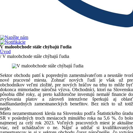
V maloobchode stále chýbajú ľudia
Úvod
/ V maloobchode stále chýbajú ľudia
Sektor obchodu patrí k popredným zamestnávateľom a neustále tvorí
nové pracovné miesta. Zohnať nových ľudí je však už pre
obchodníkov veľmi zložité, pre nových hráčov na trhu to môže byť
dokonca mimoriadne náročná výzva. Obchodníci, ktorí na Slovensku
pôsobia dlhé roky, aj preto každoročne investujú nemalé financie do
zvyšovania platov a zároveň intenzívne šperkujú aj oblasť
nadštandardných zamestnaneckých benefitov. Bez nich to už totiž
nejde.
Miera nezamestnanosti klesla na Slovensku podľa Štatistického úradu
SR v posledných troch mesiacoch minulého roka na 5,6 %, čo bolo
najmenej za celý rok 2023. Voľných pracovných miest je aktuálne
viac, než uchádzačov o ne. Nájsť a udržať si kvalifikovaných
zamestnancov je aj v sektore obchodu čoraz náročnejšie, čo vytvára