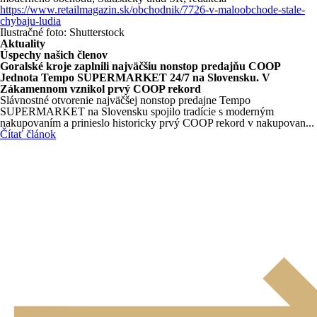
https://www.retailmagazin.sk/obchodnik/7726-v-maloobchode-stale-
chybaju-ludia
Ilustračné foto: Shutterstock
Aktuality
Úspechy našich členov
Goralské kroje zaplnili najväčšiu nonstop predajňu COOP
Jednota Tempo SUPERMARKET 24/7 na Slovensku. V
Zákamennom vznikol prvý COOP rekord
Slávnostné otvorenie najväčšej nonstop predajne Tempo
SUPERMARKET na Slovensku spojilo tradície s moderným
nakupovaním a prinieslo historicky prvý COOP rekord v nakupovan...
Čítať článok