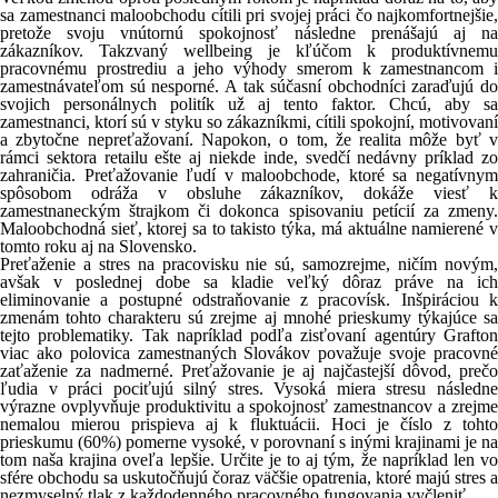
sa zamestnanci maloobchodu cítili pri svojej práci čo najkomfortnejšie,
pretože svoju vnútornú spokojnosť následne prenášajú aj na
zákazníkov. Takzvaný wellbeing je kľúčom k produktívnemu
pracovnému prostrediu a jeho výhody smerom k zamestnancom i
zamestnávateľom sú nesporné. A tak súčasní obchodníci zaraďujú do
svojich personálnych politík už aj tento faktor. Chcú, aby sa
zamestnanci, ktorí sú v styku so zákazníkmi, cítili spokojní, motivovaní
a zbytočne nepreťažovaní. Napokon, o tom, že realita môže byť v
rámci sektora retailu ešte aj niekde inde, svedčí nedávny príklad zo
zahraničia. Preťažovanie ľudí v maloobchode, ktoré sa negatívnym
spôsobom odráža v obsluhe zákazníkov, dokáže viesť k
zamestnaneckým štrajkom či dokonca spisovaniu petícií za zmeny.
Maloobchodná sieť, ktorej sa to takisto týka, má aktuálne namierené v
tomto roku aj na Slovensko.
Preťaženie a stres na pracovisku nie sú, samozrejme, ničím novým,
avšak v poslednej dobe sa kladie veľký dôraz práve na ich
eliminovanie a postupné odstraňovanie z pracovísk. Inšpiráciou k
zmenám tohto charakteru sú zrejme aj mnohé prieskumy týkajúce sa
tejto problematiky. Tak napríklad podľa zisťovaní agentúry Grafton
viac ako polovica zamestnaných Slovákov považuje svoje pracovné
zaťaženie za nadmerné. Preťažovanie je aj najčastejší dôvod, prečo
ľudia v práci pociťujú silný stres. Vysoká miera stresu následne
výrazne ovplyvňuje produktivitu a spokojnosť zamestnancov a zrejme
nemalou mierou prispieva aj k fluktuácii. Hoci je číslo z tohto
prieskumu (60%) pomerne vysoké, v porovnaní s inými krajinami je na
tom naša krajina oveľa lepšie. Určite je to aj tým, že napríklad len vo
sfére obchodu sa uskutočňujú čoraz väčšie opatrenia, ktoré majú stres a
nezmyselný tlak z každodenného pracovného fungovania vyčleniť.