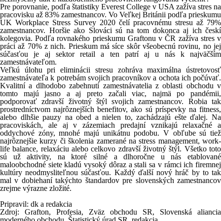
Pre porovnanie, podľa štatistiky Everest College v USA zažíva stres na
pracovisku až 83% zamestnancov. Vo Veľkej Británii podľa prieskumu
UK Workplace Stress Survey 2020 čelí pracovnému stresu až 79%
zamestnancov. Horšie ako Slováci sú na tom dokonca aj ich českí
kolegovia. Podľa rovnakého prieskumu Graftonu v ČR zažíva stres v
práci až 70% z nich. Prieskum má síce skôr všeobecnú rovinu, no jej
súčasťou je aj sektor retail a ten patrí aj u nás k najväčším
zamestnávateľom.
Veľkú úlohu pri eliminácii stresu zohráva maximálna ústretovosť
zamestnávateľa k potrebám svojich pracovníkov a ochota ich počúvať.
Kvalitní a dlhodobo zabehnutí zamestnávatelia z oblasti obchodu v
tomto majú jasno a aj preto začali viac, najmä po pandémii,
podporovať zdravší životný štýl svojich zamestnancov. Robia tak
prostredníctvom najrôznejších benefitov, ako sú príspevky na fitness,
alebo dlhšie pauzy na obed a nielen to, zachádzajú ešte ďalej. Na
pracoviskách, ale aj v zázemiach predajní vznikajú relaxačné a
oddychové zóny, mnohé majú unikátnu podobu. V obľube sú tiež
najrôznejšie kurzy či školenia zamerané na stress management, work-
life balance, relaxáciu alebo celkovo zdravší životný štýl. Všetko toto
sú už aktivity, na ktoré silné a dlhoročne u nás etablované
maloobchodné siete kladú vysoký dôraz a stali sa v rámci ich firemnej
kultúry neodmysliteľnou súčasťou. Každý ďalší nový hráč by to tak
mal v dobiehaní takýchto štandardov pre slovenských zamestnancov
zrejme výrazne zložité.
Pripravil: dk a redakcia
Zdroj: Grafton, Profesia, Zväz obchodu SR, Slovenská aliancia
moderného obchodu, Štatistický úrad SR, redakcia