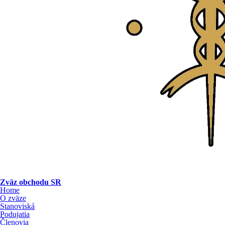
Zväz obchodu SR
Home
O zväze
Stanoviská
Podujatia
Členovia