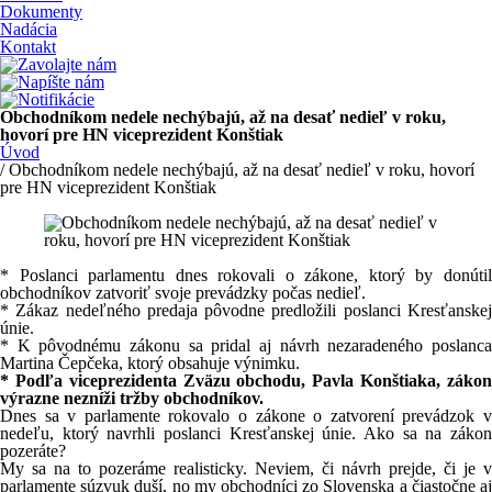
Dokumenty
Nadácia
Kontakt
Obchodníkom nedele nechýbajú, až na desať nedieľ v roku,
hovorí pre HN viceprezident Konštiak
Úvod
/ Obchodníkom nedele nechýbajú, až na desať nedieľ v roku, hovorí
pre HN viceprezident Konštiak
* Poslanci parlamentu dnes rokovali o zákone, ktorý by donútil
obchodníkov zatvoriť svoje prevádzky počas nedieľ.
* Zákaz nedeľného predaja pôvodne predložili poslanci Kresťanskej
únie.
* K pôvodnému zákonu sa pridal aj návrh nezaradeného poslanca
Martina Čepčeka, ktorý obsahuje výnimku.
* Podľa viceprezidenta Zväzu obchodu, Pavla Konštiaka, zákon
výrazne nezníži tržby obchodníkov.
Dnes sa v parlamente rokovalo o zákone o zatvorení prevádzok v
nedeľu, ktorý navrhli poslanci Kresťanskej únie. Ako sa na zákon
pozeráte?
My sa na to pozeráme realisticky. Neviem, či návrh prejde, či je v
parlamente súzvuk duší, no my obchodníci zo Slovenska a čiastočne aj