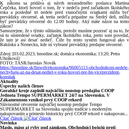
K zákonu sa pridáva aj návrh nezaradeného poslanca Martina
Čepčeka, ktorý hovorí o tom, že v nedeľu pred začiatkom školského
roka a posledné tri nedele pred vianočnými sviatkami môžu byť
prevádzky otvorené, ak tretia nedeľa pripadne na Štedrý deň, môžu
byť prevádzky otvorené do 12.00 hodiny. Aký máte názor na tento
zákon?
Samozrejme, že s týmto súhlasím, pretože musíme pozerať aj na to, že
sú tu sústredené sviatky, začiatok školského roka, preto som povedal,
že tam je asi desať nedieľ. Čiže by tento systém fungoval ako v
Rakúsku a Nemecku, kde sú vybrané prevádzky predajne otvorené.
Zdroj: [03.02.2023; hnonline.sk; domáca ekonomika; 13:20; Petra
Uhráková]
FOTO: TASR/Jaroslav Novák
https://hnonline.sk/finweb/ekonomika/96065113-obchodnikom-nedele-
nechybaju-az-na-desat-nediel-v-roku-hovori-pre-hn-viceprezident-
konstiak
Aktuality
Úspechy našich členov
Goralské kroje zaplnili najväčšiu nonstop predajňu COOP
Jednota Tempo SUPERMARKET 24/7 na Slovensku. V
Zákamennom vznikol prvý COOP rekord
Slávnostné otvorenie najväčšej nonstop predajne Tempo
SUPERMARKET na Slovensku spojilo tradície s moderným
nakupovaním a prinieslo historicky prvý COOP rekord v nakupovan...
Čítať článok
Novinka
Maslo, mäso aj ryby pod zámkom. Obchodníci bojujú proti