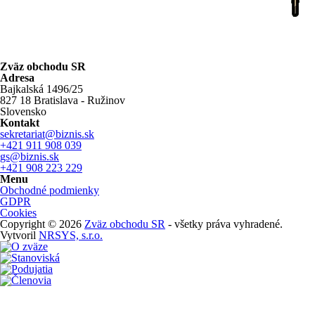
Zväz obchodu SR
Adresa
Bajkalská 1496/25
827 18 Bratislava - Ružinov
Slovensko
Kontakt
sekretariat@biznis.sk
+421 911 908 039
gs@biznis.sk
+421 908 223 229
Menu
Obchodné podmienky
GDPR
Cookies
Copyright © 2026
Zväz obchodu SR
- všetky práva vyhradené.
Vytvoril
NRSYS, s.r.o.