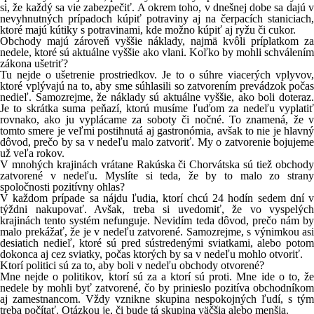
si, že každý sa vie zabezpečiť. A okrem toho, v dnešnej dobe sa dajú v
nevyhnutných prípadoch kúpiť potraviny aj na čerpacích staniciach,
ktoré majú kútiky s potravinami, kde možno kúpiť aj ryžu či cukor.
Obchody majú zároveň vyššie náklady, najmä kvôli príplatkom za
nedele, ktoré sú aktuálne vyššie ako vlani. Koľko by mohli schválením
zákona ušetriť?
Tu nejde o ušetrenie prostriedkov. Je to o súhre viacerých vplyvov,
ktoré vplývajú na to, aby sme súhlasili so zatvorením prevádzok počas
nedieľ. Samozrejme, že náklady sú aktuálne vyššie, ako boli doteraz.
Je to skrátka suma peňazí, ktorú musíme ľuďom za nedeľu vyplatiť
rovnako, ako ju vyplácame za soboty či nočné. To znamená, že v
tomto smere je veľmi postihnutá aj gastronómia, avšak to nie je hlavný
dôvod, prečo by sa v nedeľu malo zatvoriť. My o zatvorenie bojujeme
už veľa rokov.
V mnohých krajinách vrátane Rakúska či Chorvátska sú tiež obchody
zatvorené v nedeľu. Myslíte si teda, že by to malo zo strany
spoločnosti pozitívny ohlas?
V každom prípade sa nájdu ľudia, ktorí chcú 24 hodín sedem dní v
týždni nakupovať. Avšak, treba si uvedomiť, že vo vyspelých
krajinách tento systém nefunguje. Nevidím teda dôvod, prečo nám by
malo prekážať, že je v nedeľu zatvorené. Samozrejme, s výnimkou asi
desiatich nedieľ, ktoré sú pred sústredenými sviatkami, alebo potom
dokonca aj cez sviatky, počas ktorých by sa v nedeľu mohlo otvoriť.
Ktorí politici sú za to, aby boli v nedeľu obchody otvorené?
Mne nejde o politikov, ktorí sú za a ktorí sú proti. Mne ide o to, že
nedele by mohli byť zatvorené, čo by prinieslo pozitíva obchodníkom
aj zamestnancom. Vždy vznikne skupina nespokojných ľudí, s tým
treba počítať. Otázkou je, či bude tá skupina väčšia alebo menšia.