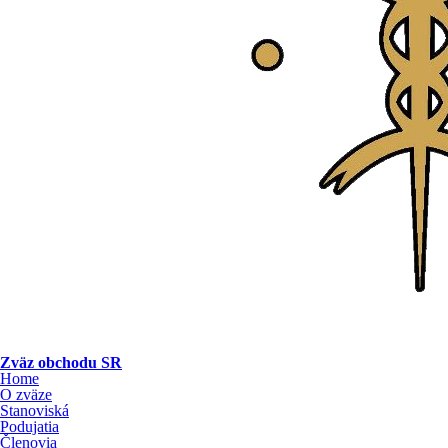
Zväz obchodu SR
Home
O zväze
Stanoviská
Podujatia
Členovia