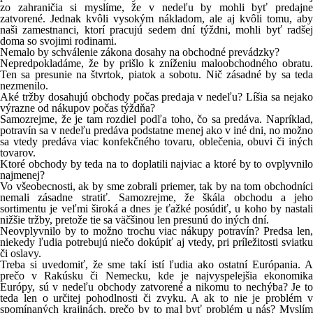
zo zahraničia si myslíme, že v nedeľu by mohli byť predajne
zatvorené. Jednak kvôli vysokým nákladom, ale aj kvôli tomu, aby
naši zamestnanci, ktorí pracujú sedem dní týždni, mohli byť radšej
doma so svojimi rodinami.
Nemalo by schválenie zákona dosahy na obchodné prevádzky?
Nepredpokladáme, že by prišlo k zníženiu maloobchodného obratu.
Ten sa presunie na štvrtok, piatok a sobotu. Nič zásadné by sa teda
nezmenilo.
Aké tržby dosahujú obchody počas predaja v nedeľu? Líšia sa nejako
výrazne od nákupov počas týždňa?
Samozrejme, že je tam rozdiel podľa toho, čo sa predáva. Napríklad,
potravín sa v nedeľu predáva podstatne menej ako v iné dni, no možno
sa vtedy predáva viac konfekčného tovaru, oblečenia, obuvi či iných
tovarov.
Ktoré obchody by teda na to doplatili najviac a ktoré by to ovplyvnilo
najmenej?
Vo všeobecnosti, ak by sme zobrali priemer, tak by na tom obchodníci
nemali zásadne stratiť. Samozrejme, že škála obchodu a jeho
sortimentu je veľmi široká a dnes je ťažké posúdiť, u koho by nastali
nižšie tržby, pretože tie sa väčšinou len presunú do iných dní.
Neovplyvnilo by to možno trochu viac nákupy potravín? Predsa len,
niekedy ľudia potrebujú niečo dokúpiť aj vtedy, pri príležitosti sviatku
či oslavy.
Treba si uvedomiť, že sme takí istí ľudia ako ostatní Európania. A
prečo v Rakúsku či Nemecku, kde je najvyspelejšia ekonomika
Európy, sú v nedeľu obchody zatvorené a nikomu to nechýba? Je to
teda len o určitej pohodlnosti či zvyku. A ak to nie je problém v
spomínaných krajinách, prečo by to mal byť problém u nás? Myslím