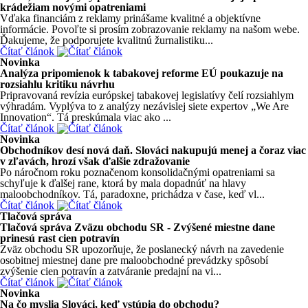
krádežiam novými opatreniami
Vďaka financiám z reklamy prinášame kvalitné a objektívne
informácie. Povoľte si prosím zobrazovanie reklamy na našom webe.
Ďakujeme, že podporujete kvalitnú žurnalistiku...
Čítať článok
Novinka
Analýza pripomienok k tabakovej reforme EÚ poukazuje na
rozsiahlu kritiku návrhu
Pripravovaná revízia európskej tabakovej legislatívy čelí rozsiahlym
výhradám. Vyplýva to z analýzy nezávislej siete expertov „We Are
Innovation“. Tá preskúmala viac ako ...
Čítať článok
Novinka
Obchodníkov desí nová daň. Slováci nakupujú menej a čoraz viac
v zľavách, hrozí však ďalšie zdražovanie
Po náročnom roku poznačenom konsolidačnými opatreniami sa
schyľuje k ďalšej rane, ktorá by mala dopadnúť na hlavy
maloobchodníkov. Tá, paradoxne, prichádza v čase, keď vl...
Čítať článok
Tlačová správa
Tlačová správa Zväzu obchodu SR - Zvýšené miestne dane
prinesú rast cien potravín
Zväz obchodu SR upozorňuje, že poslanecký návrh na zavedenie
osobitnej miestnej dane pre maloobchodné prevádzky spôsobí
zvýšenie cien potravín a zatváranie predajní na vi...
Čítať článok
Novinka
Na čo myslia Slováci, keď vstúpia do obchodu?