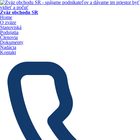
Zväz obchodu SR
Home
O zväze
Stanoviská
Podujatia
Členovia
Dokumenty
Nadácia
Kontakt