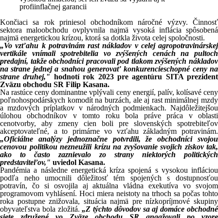
Končiaci sa rok priniesol obchodníkom náročné výzvy. Činnosť
sektora maloobchodu ovplyvnila najmä vysoká inflácia spôsobená
najmä energetickou krízou, ktorá sa dotkla života celej spoločnosti.
„Vo vzťahu k potravinám rast nákladov v celej agropotravinárskej
vertikále vnímali spotrebitelia vo zvýšených cenách na pultoch
predajní, takže obchodníci pracovali pod tlakom zvýšených nákladov
na strane jednej a snahou generovať konkurencieschopné ceny na
strane druhej,"
hodnotí rok 2023 pre agentúru SITA prezident
Zväzu obchodu SR Filip Kasana.
Na rastúce ceny dominantne vplývali ceny energií, palív, kolísavé ceny
poľnohospodárskych komodít na burzách, ale aj rast minimálnej mzdy
a mzdových príplatkov v národných podmienkach. Najdôležitejšou
úlohou obchodníkov v tomto roku bola práve práca v oblasti
cenotvorby, aby zmeny cien boli pre slovenských spotrebiteľov
akceptovateľné, a to primárne vo vzťahu základným potravinám.
„Oficiálne analýzy jednoznačne potvrdili, že obchodníci svojou
cenovou politikou nezneužili krízu na zvyšovanie svojich ziskov tak,
ako to často zaznievalo zo strany niektorých politických
predstaviteľov,"
uviedol Kasana.
Pandémia a následne energetická kríza spojená s vysokou infláciou
podľa neho umocnili dôležitosť tém spojených s dostupnosťou
potravín, čo si osvojila aj aktuálna vládna exekutíva vo svojom
programovom vyhlásení. Hoci miera neistoty na trhoch sa počas tohto
roka postupne znižovala, situácia najmä pre nízkopríjmové skupiny
obyvateľstva bola zložitá.
„Z týchto dôvodov sa aj domáce obchodn
siete združené vo Zväze obchodu SR angažovali po vzore