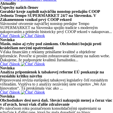
Aktuality
Úspechy našich členov
Goralské kroje zaplnili najväčšiu nonstop predajňu COOP
Jednota Tempo SUPERMARKET 24/7 na Slovensku. V
Zákamennom vznikol prvý COOP rekord
Slávnostné otvorenie najväčšej nonstop predajne Tempo
SUPERMARKET na Slovensku spojilo tradície s moderným
nakupovaním a prinieslo historicky prvý COOP rekord v nakupovan...
Čítať článok
Novinka
Maslo, mäso aj ryby pod zámkom. Obchodníci bojujú proti
krádežiam novými opatreniami
Vďaka financiám z reklamy prinášame kvalitné a objektívne
informácie. Povoľte si prosím zobrazovanie reklamy na našom webe.
Ďakujeme, že podporujete kvalitnú žurnalistiku...
Čítať článok
Novinka
Analýza pripomienok k tabakovej reforme EÚ poukazuje na
rozsiahlu kritiku návrhu
Pripravovaná revízia európskej tabakovej legislatívy čelí rozsiahlym
výhradám. Vyplýva to z analýzy nezávislej siete expertov „We Are
Innovation“. Tá preskúmala viac ako ...
Čítať článok
Novinka
Obchodníkov desí nová daň. Slováci nakupujú menej a čoraz viac
v zľavách, hrozí však ďalšie zdražovanie
Po náročnom roku poznačenom konsolidačnými opatreniami sa
schyľuje k ďalšej rane, ktorá by mala dopadnúť na hlavy