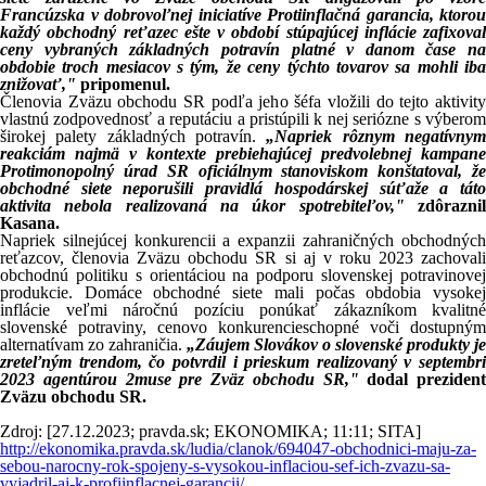
Francúzska v dobrovoľnej iniciatíve Protiinflačná garancia, ktorou
každý obchodný reťazec ešte v období stúpajúcej inflácie zafixoval
ceny vybraných základných potravín platné v danom čase na
obdobie troch mesiacov s tým, že ceny týchto tovarov sa mohli iba
znižovať,"
pripomenul.
Členovia Zväzu obchodu SR podľa jeho šéfa vložili do tejto aktivity
vlastnú zodpovednosť a reputáciu a pristúpili k nej seriózne s výberom
širokej palety základných potravín.
„Napriek rôznym negatívny
reakciám najmä v kontexte prebiehajúcej predvolebnej kampane
Protimonopolný úrad SR oficiálnym stanoviskom konštatoval, že
obchodné siete neporušili pravidlá hospodárskej súťaže a táto
aktivita nebola realizovaná na úkor spotrebiteľov,"
zdôrazni
Kasana.
Napriek silnejúcej konkurencii a expanzii zahraničných obchodných
reťazcov, členovia Zväzu obchodu SR si aj v roku 2023 zachovali
obchodnú politiku s orientáciou na podporu slovenskej potravinovej
produkcie. Domáce obchodné siete mali počas obdobia vysokej
inflácie veľmi náročnú pozíciu ponúkať zákazníkom kvalitné
slovenské potraviny, cenovo konkurencieschopné voči dostupným
alternatívam zo zahraničia.
„Záujem Slovákov o slovenské produkty je
zreteľným trendom, čo potvrdil i prieskum realizovaný v septembri
2023 agentúrou 2muse pre Zväz obchodu SR,"
dodal prezident
Zväzu obchodu SR.
Zdroj: [27.12.2023; pravda.sk; EKONOMIKA; 11:11; SITA]
http://ekonomika.pravda.sk/ludia/clanok/694047-obchodnici-maju-za-
sebou-narocny-rok-spojeny-s-vysokou-inflaciou-sef-ich-zvazu-sa-
vyjadril-aj-k-profiinflacnej-garancii/