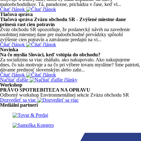
maloobchodníkov. Tá, paradoxne, prichádza v čase, keď vl...
Čítať článok
Tlačová správa
Tlačová správa Zväzu obchodu SR - Zvýšené miestne dane
prinesú rast cien potravín
Zväz obchodu SR upozorňuje, že poslanecký návrh na zavedenie
osobitnej miestnej dane pre maloobchodné prevádzky spôsobí
zvýšenie cien potravín a zatváranie predajní na vi...
Čítať článok
Novinka
Na čo myslia Slováci, keď vstúpia do obchodu?
Za socializmu sa viac zháňalo, ako nakupovalo. Ako nakupujeme
dnes, čo nás motivuje a na čo pri výbere tovaru myslíme? Sme patrioti,
dávame prednosť slovenským alebo zahr...
Čítať článok
Načítať ďalšie
Workshop
PRÁVO SPOTREBITEĽA NA OPRAVU
Odborný workshop Environmentálnej sekcie Zväzu obchodu SR
Dozvedieť sa viac
Mediálni partneri