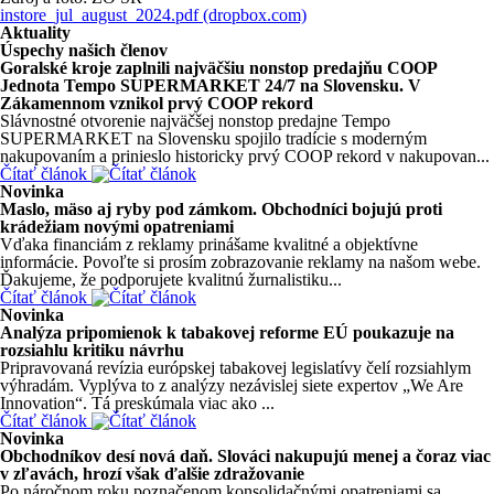
instore_jul_august_2024.pdf (dropbox.com)
Aktuality
Úspechy našich členov
Goralské kroje zaplnili najväčšiu nonstop predajňu COOP
Jednota Tempo SUPERMARKET 24/7 na Slovensku. V
Zákamennom vznikol prvý COOP rekord
Slávnostné otvorenie najväčšej nonstop predajne Tempo
SUPERMARKET na Slovensku spojilo tradície s moderným
nakupovaním a prinieslo historicky prvý COOP rekord v nakupovan...
Čítať článok
Novinka
Maslo, mäso aj ryby pod zámkom. Obchodníci bojujú proti
krádežiam novými opatreniami
Vďaka financiám z reklamy prinášame kvalitné a objektívne
informácie. Povoľte si prosím zobrazovanie reklamy na našom webe.
Ďakujeme, že podporujete kvalitnú žurnalistiku...
Čítať článok
Novinka
Analýza pripomienok k tabakovej reforme EÚ poukazuje na
rozsiahlu kritiku návrhu
Pripravovaná revízia európskej tabakovej legislatívy čelí rozsiahlym
výhradám. Vyplýva to z analýzy nezávislej siete expertov „We Are
Innovation“. Tá preskúmala viac ako ...
Čítať článok
Novinka
Obchodníkov desí nová daň. Slováci nakupujú menej a čoraz viac
v zľavách, hrozí však ďalšie zdražovanie
Po náročnom roku poznačenom konsolidačnými opatreniami sa