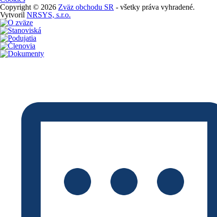
Copyright © 2026
Zväz obchodu SR
- všetky práva vyhradené.
Vytvoril
NRSYS, s.r.o.