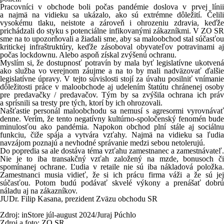
Pracovníci v obchode boli počas pandémie doslova v prvej línii
a najmä na vidieku sa ukázalo, ako sú extrémne dôležití. Čelili
vysokému tlaku, neistote a zároveň i ohrozeniu zdravia, keďže
prichádzali do styku s potenciálne infikovanými zákazníkmi. V ZO SR
sme na to upozorňovali a žiadali sme, aby sa maloobchod stal súčasťou
kritickej infraštruktúry, keďže zásoboval obyvateľov potravinami aj
počas lockdownu. Alebo aspoň získal zvýšenú ochranu.
Myslím si, že dostupnosť potravín by mala byť legislatívne ukotvená
ako služba vo verejnom záujme a na to by mali nadväzovať ďalšie
legislatívne úpravy. V tejto súvislosti stojí za úvahu posilniť vnímanie
dôležitosti práce v maloobchode aj udelením štatútu chránenej osoby
pre predavačky / predavačov. Tým by sa zvýšila ochrana ich práv
a sprísnili sa tresty pre tých, ktorí by ich ohrozovali.
Našťastie personál maloobchodu sa nemusí s agresormi vyrovnávať
denne. Verím, že tento negatívny kultúrno-spoločenský fenomén bude
minulosťou ako pandémia. Napokon obchod plní stále aj sociálnu
funkciu, čiže spája a vytvára vzťahy. Najmä na vidieku sa ľudia
navzájom poznajú a nevhodné správanie medzi sebou netolerujú.
Do popredia sa ale dostáva téma vzťahu zamestnanec a zamestnávateľ.
Nie je to iba transakčný vzťah založený na mzde, bonusoch či
spomínanej ochrane. Ľudia v retaile nie sú iba nákladová položka.
Zamestnanci musia vidieť, že si ich prácu firma váži a že sú jej
súčasťou. Potom budú podávať skvelé výkony a prenášať dobrú
náladu aj na zákazníkov.
JUDr. Filip Kasana, prezident Zväzu obchodu SR
Zdroj: inStore júl-august 2024/Juraj Púchlo
Zdroj a foto: ZO SR