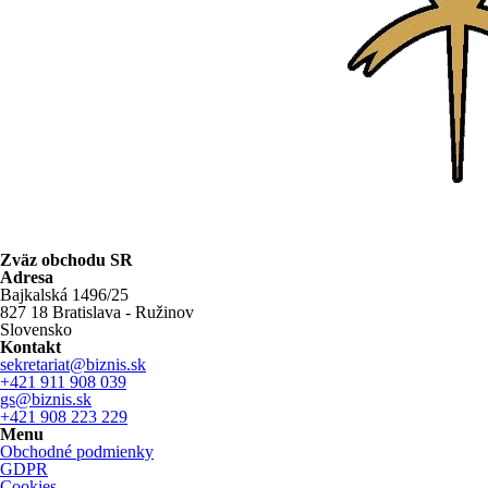
Zväz obchodu SR
Adresa
Bajkalská 1496/25
827 18 Bratislava - Ružinov
Slovensko
Kontakt
sekretariat@biznis.sk
+421 911 908 039
gs@biznis.sk
+421 908 223 229
Menu
Obchodné podmienky
GDPR
Cookies