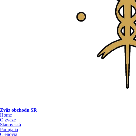
Zväz obchodu SR
Home
O zväze
Stanoviská
Podujatia
Členovia