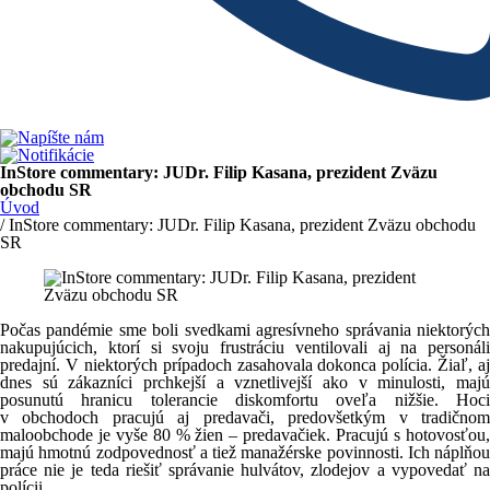
InStore commentary: JUDr. Filip Kasana, prezident Zväzu
obchodu SR
Úvod
/ InStore commentary: JUDr. Filip Kasana, prezident Zväzu obchodu
SR
Počas pandémie sme boli svedkami agresívneho správania niektorých
nakupujúcich, ktorí si svoju frustráciu ventilovali aj na personáli
predajní. V niektorých prípadoch zasahovala dokonca polícia. Žiaľ, aj
dnes sú zákazníci prchkejší a vznetlivejší ako v minulosti, majú
posunutú hranicu tolerancie diskomfortu oveľa nižšie. Hoci
v obchodoch pracujú aj predavači, predovšetkým v tradičnom
maloobchode je vyše 80 % žien – predavačiek. Pracujú s hotovosťou,
majú hmotnú zodpovednosť a tiež manažérske povinnosti. Ich náplňou
práce nie je teda riešiť správanie hulvátov, zlodejov a vypovedať na
polícii.