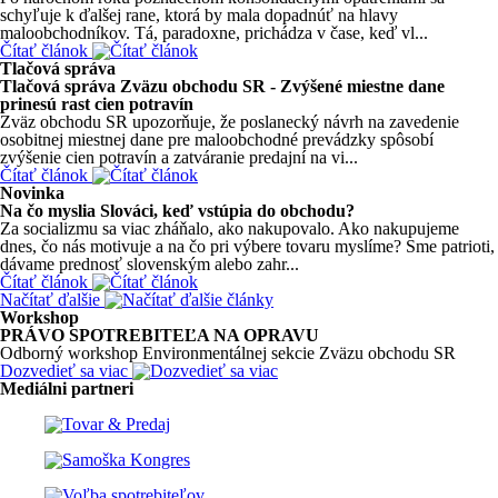
schyľuje k ďalšej rane, ktorá by mala dopadnúť na hlavy
maloobchodníkov. Tá, paradoxne, prichádza v čase, keď vl...
Čítať článok
Tlačová správa
Tlačová správa Zväzu obchodu SR - Zvýšené miestne dane
prinesú rast cien potravín
Zväz obchodu SR upozorňuje, že poslanecký návrh na zavedenie
osobitnej miestnej dane pre maloobchodné prevádzky spôsobí
zvýšenie cien potravín a zatváranie predajní na vi...
Čítať článok
Novinka
Na čo myslia Slováci, keď vstúpia do obchodu?
Za socializmu sa viac zháňalo, ako nakupovalo. Ako nakupujeme
dnes, čo nás motivuje a na čo pri výbere tovaru myslíme? Sme patrioti,
dávame prednosť slovenským alebo zahr...
Čítať článok
Načítať ďalšie
Workshop
PRÁVO SPOTREBITEĽA NA OPRAVU
Odborný workshop Environmentálnej sekcie Zväzu obchodu SR
Dozvedieť sa viac
Mediálni partneri