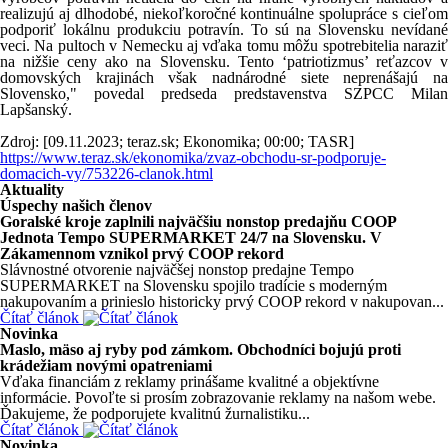
realizujú aj dlhodobé, niekoľkoročné kontinuálne spolupráce s cieľom
podporiť lokálnu produkciu potravín. To sú na Slovensku nevídané
veci. Na pultoch v Nemecku aj vďaka tomu môžu spotrebitelia naraziť
na nižšie ceny ako na Slovensku. Tento ‘patriotizmus’ reťazcov v
domovských krajinách však nadnárodné siete neprenášajú na
Slovensko," povedal predseda predstavenstva SZPCC Milan
Lapšanský.
Zdroj: [09.11.2023; teraz.sk; Ekonomika; 00:00; TASR]
https://www.teraz.sk/ekonomika/zvaz-obchodu-sr-podporuje-
domacich-vy/753226-clanok.html
Aktuality
Úspechy našich členov
Goralské kroje zaplnili najväčšiu nonstop predajňu COOP
Jednota Tempo SUPERMARKET 24/7 na Slovensku. V
Zákamennom vznikol prvý COOP rekord
Slávnostné otvorenie najväčšej nonstop predajne Tempo
SUPERMARKET na Slovensku spojilo tradície s moderným
nakupovaním a prinieslo historicky prvý COOP rekord v nakupovan...
Čítať článok
Novinka
Maslo, mäso aj ryby pod zámkom. Obchodníci bojujú proti
krádežiam novými opatreniami
Vďaka financiám z reklamy prinášame kvalitné a objektívne
informácie. Povoľte si prosím zobrazovanie reklamy na našom webe.
Ďakujeme, že podporujete kvalitnú žurnalistiku...
Čítať článok
Novinka