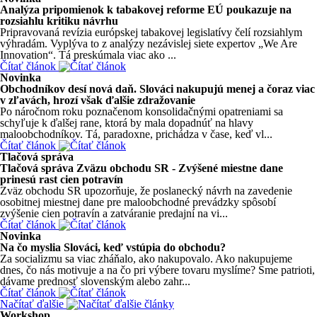
Analýza pripomienok k tabakovej reforme EÚ poukazuje na
rozsiahlu kritiku návrhu
Pripravovaná revízia európskej tabakovej legislatívy čelí rozsiahlym
výhradám. Vyplýva to z analýzy nezávislej siete expertov „We Are
Innovation“. Tá preskúmala viac ako ...
Čítať článok
Novinka
Obchodníkov desí nová daň. Slováci nakupujú menej a čoraz viac
v zľavách, hrozí však ďalšie zdražovanie
Po náročnom roku poznačenom konsolidačnými opatreniami sa
schyľuje k ďalšej rane, ktorá by mala dopadnúť na hlavy
maloobchodníkov. Tá, paradoxne, prichádza v čase, keď vl...
Čítať článok
Tlačová správa
Tlačová správa Zväzu obchodu SR - Zvýšené miestne dane
prinesú rast cien potravín
Zväz obchodu SR upozorňuje, že poslanecký návrh na zavedenie
osobitnej miestnej dane pre maloobchodné prevádzky spôsobí
zvýšenie cien potravín a zatváranie predajní na vi...
Čítať článok
Novinka
Na čo myslia Slováci, keď vstúpia do obchodu?
Za socializmu sa viac zháňalo, ako nakupovalo. Ako nakupujeme
dnes, čo nás motivuje a na čo pri výbere tovaru myslíme? Sme patrioti,
dávame prednosť slovenským alebo zahr...
Čítať článok
Načítať ďalšie
Workshop