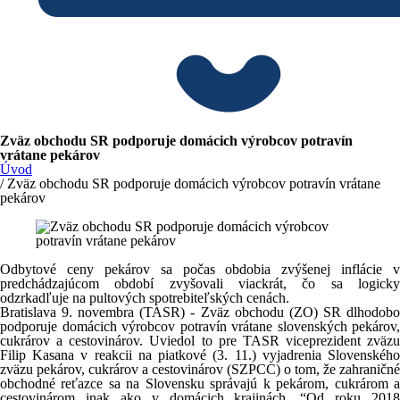
Zväz obchodu SR podporuje domácich výrobcov potravín
vrátane pekárov
Úvod
/ Zväz obchodu SR podporuje domácich výrobcov potravín vrátane
pekárov
Odbytové ceny pekárov sa počas obdobia zvýšenej inflácie v
predchádzajúcom období zvyšovali viackrát, čo sa logicky
odzrkadľuje na pultových spotrebiteľských cenách.
Bratislava 9. novembra (TASR) - Zväz obchodu (ZO) SR dlhodobo
podporuje domácich výrobcov potravín vrátane slovenských pekárov,
cukrárov a cestovinárov. Uviedol to pre TASR viceprezident zväzu
Filip Kasana v reakcii na piatkové (3. 11.) vyjadrenia Slovenského
zväzu pekárov, cukrárov a cestovinárov (SZPCC) o tom, že zahraničné
obchodné reťazce sa na Slovensku správajú k pekárom, cukrárom a
cestovinárom inak ako v domácich krajinách. “Od roku 2018