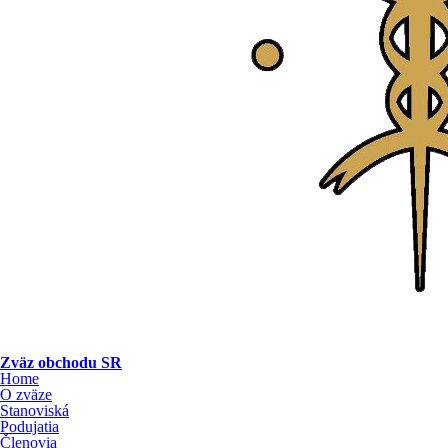
Zväz obchodu SR
Home
O zväze
Stanoviská
Podujatia
Členovia