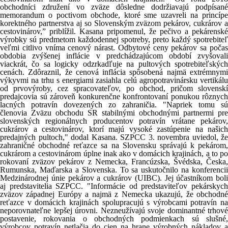
obchodníci združení vo zväze dôsledne dodržiavajú podpísané
memorandum o poctivom obchode, ktoré sme uzavreli na princípe
korektného partnerstva aj so Slovenským zväzom pekárov, cukrárov a
cestovinárov,” priblížil. Kasana pripomenul, že pečivo a pekárenské
výrobky sú predmetom každodennej spotreby, preto každý spotrebiteľ
veľmi citlivo vníma cenový nárast. Odbytové ceny pekárov sa počas
obdobia zvýšenej inflácie v predchádzajúcom období zvyšovali
viackrát, čo sa logicky odzrkadľuje na pultových spotrebiteľských
cenách. Zdôraznil, že cenová inflácia spôsobená najmä extrémnymi
výkyvmi na trhu s energiami zasiahla celú agropotravinársku vertikálu
od prvovýroby, cez spracovateľov, po obchod, pričom slovenskí
predajcovia sú zároveň konkurenčne konfrontovaní ponukou rôznych
lacných potravín dovezených zo zahraničia. "Napriek tomu sú
členovia Zväzu obchodu SR stabilnými obchodnými partnermi pre
slovenských regionálnych producentov potravín vrátane pekárov,
cukrárov a cestovinárov, ktorí majú vysoké zastúpenie na našich
predajných pultoch," dodal Kasana. SZPCC 3. novembra uviedol, že
zahraničné obchodné reťazce sa na Slovensku správajú k pekárom,
cukrárom a cestovinárom úplne inak ako v domácich krajinách, a to po
rokovaní zväzov pekárov z Nemecka, Francúzska, Švédska, Česka,
Rumunska, Maďarska a Slovenska. To sa uskutočnilo na konferencii
Medzinárodnej únie pekárov a cukrárov (UIBC). Jej účastníkom boli
aj predstavitelia SZPCC. "Informácie od predstaviteľov pekárskych
zväzov západnej Európy a najmä z Nemecka ukazujú, že obchodné
reťazce v domácich krajinách spolupracujú s výrobcami potravín na
neporovnateľne lepšej úrovni. Nezneužívajú svoje dominantné trhové
postavenie, rokovania o obchodných podmienkach sú slušné,
výrobcov potravín netlačia do cien na hrane výrobných nákladov a