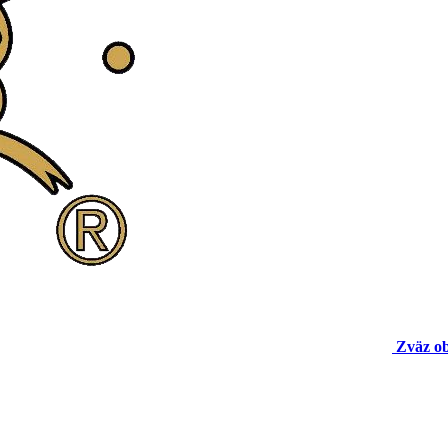
Zväz o