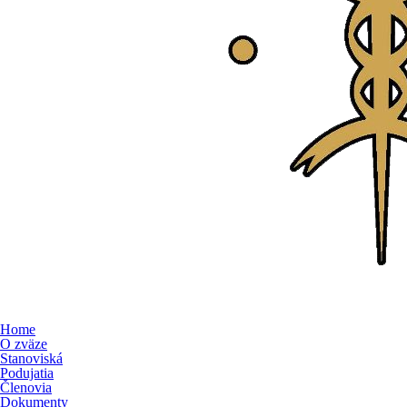
Home
O zväze
Stanoviská
Podujatia
Členovia
Dokumenty