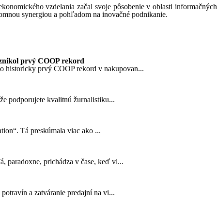
 ekonomického vzdelania začal svoje pôsobenie v oblasti informačnýc
jomnou synergiou a pohľadom na inovačné podnikanie.
znikol prvý COOP rekord
o historicky prvý COOP rekord v nakupovan...
 podporujete kvalitnú žurnalistiku...
tion“. Tá preskúmala viac ako ...
 paradoxne, prichádza v čase, keď vl...
travín a zatváranie predajní na vi...