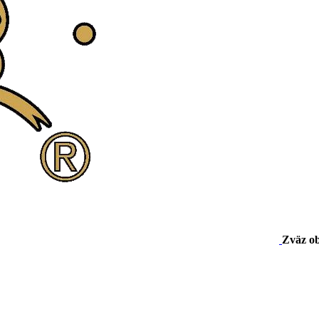
Zväz o