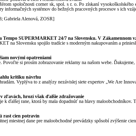
rom spoločnosti corner sk, spol. s r. o. Po získaní vysokoškolského
ory informačných systémov do bežných pracovných procesov s ich vzá
23; Gabriela Alenová, ZOSR]
ednota Tempo SUPERMARKET 24/7 na Slovensku. V Zákamennom v
T na Slovensku spojilo tradície s moderným nakupovaním a priniesl
ežiam novými opatreniami
. Povoľte si prosím zobrazovanie reklamy na našom webe. Ďakujeme, že
ahlu kritiku návrhu
ýhradám. Vyplýva to z analýzy nezávislej siete expertov „We Are Innova
v zľavách, hrozí však ďalšie zdražovanie
k ďalšej rane, ktorá by mala dopadnúť na hlavy maloobchodníkov. Tá,
 rast cien potravín
ej miestnej dane pre maloobchodné prevádzky spôsobí zvýšenie cien po