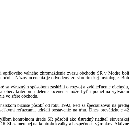
mci aprílového valného zhromaždenia zväzu obchodu SR v Modre boli
utočniť. Názov ocenenia je odvodený zo starorímskej mytológie. Boh
ré sa výrazným spôsobom zaslúžili o rozvoj a zviditeľnenie obchodu,
a obec. kritériom udelenia ocenenia môže byť i podiel na vytváraní
nie vo sfére obchodu.
nárskom biznise pôsobí od roku 1992, keď sa špecializoval na preda
veľkými reťazcami, udržali postavenie na trhu. Dnes prevádzkuje 42
yššom kontrolnom úrade SR pôsobil ako ústredný riaditeľ slovenske
KOR SL zameranej na kontrolu kvality a bezpečnosti výrobkov. Aktívne