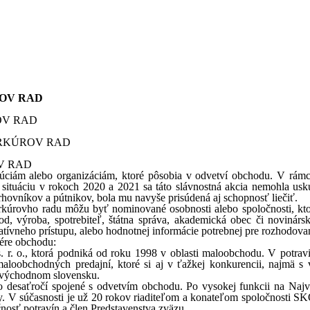
OV RAD
OV RAD
V RAD
túciám alebo organizáciám, ktoré pôsobia v odvetví obchodu. V rá
situáciu v rokoch 2020 a 2021 sa táto slávnostná akcia nemohla usk
hovníkov a pútnikov, bola mu navyše prisúdená aj schopnosť liečiť.
rkúrovho radu môžu byť nominované osobnosti alebo spoločnosti, kto
, výroba, spotrebiteľ, štátna správa, akademická obec či novinársk
atívneho prístupu, alebo hodnotnej informácie potrebnej pre rozhodova
fére obchodu:
r. o., ktorá podniká od roku 1998 v oblasti maloobchodu. V potravi
aloobchodných predajní, ktoré si aj v ťažkej konkurencii, najmä s 
východnom slovensku.
o desaťročí spojené s odvetvím obchodu. Po vysokej funkcii na Najv
ky. V súčasnosti je už 20 rokov riaditeľom a konateľom spoločnosti S
nosť potravín a člen Predstavenstva zväzu.