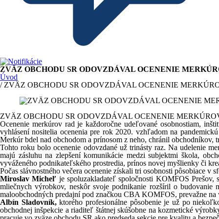
ZVÄZ OBCHODU SR ODOVZDÁVAL OCENENIE MERKÚR
Úvod
/ ZVÄZ OBCHODU SR ODOVZDÁVAL OCENENIE MERKÚR
ZVÄZ OBCHODU SR ODOVZDÁVAL OCENENIE MERKÚRO
Ocenenie merkúrov rad je každoročne udeľované osobnostiam, inšti
vyhlásení nositelia ocenenia pre rok 2020. vzhľadom na pandemickú 
Merkúr bdel nad obchodom a prínosom z neho, chránil obchodníkov, tr
Tohto roku bolo ocenenie odovzdané už trinásty raz. Na udelenie me
majú zásluhu na zlepšení komunikácie medzi subjektmi škola, obchod
vyváženého podnikateľského prostredia, prínos novej myšlienky či kre
Počas slávnostného večera ocenenie získali tri osobnosti pôsobiace v s
Miroslav Micheľ
je spoluzakladateľ spoločnosti KOMFOS Prešov, s. 
mliečnych výrobkov, neskôr svoje podnikanie rozšíril o budovanie m
maloobchodných predajní pod značkou CBA KOMFOS, prevažne na 
Albín Sladovník,
ktorého profesionálne pôsobenie je už po niekoľk
obchodnej inšpekcie a riaditeľ štátnej skúšobne na kozmetické výrob
pracuje vo zväze obchodu SR ako predseda sekcie pre kvalitu a bezpeč