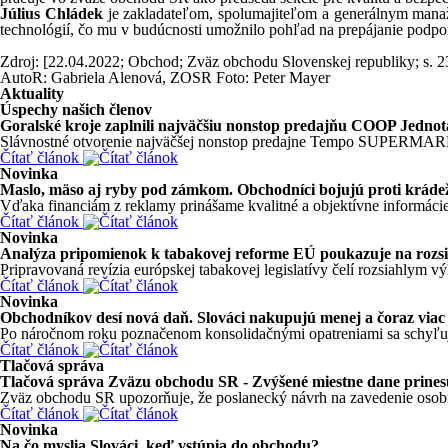
Július Chládek
je zakladateľom, spolumajiteľom a generálnym manažé
technológií, čo mu v budúcnosti umožnilo pohľad na prepájanie podp
Zdroj: [22.04.2022; Obchod; Zväz obchodu Slovenskej republiky; s. 
AutoR: Gabriela Alenová, ZOSR Foto: Peter Mayer
Aktuality
Úspechy našich členov
Goralské kroje zaplnili najväčšiu nonstop predajňu COOP J
Slávnostné otvorenie najväčšej nonstop predajne Tempo SUPERMARKE
Čítať článok
Novinka
Maslo, mäso aj ryby pod zámkom. Obchodníci bojujú proti krád
Vďaka financiám z reklamy prinášame kvalitné a objektívne informácie
Čítať článok
Novinka
Analýza pripomienok k tabakovej reforme EÚ poukazuje na rozsi
Pripravovaná revízia európskej tabakovej legislatívy čelí rozsiahlym v
Čítať článok
Novinka
Obchodníkov desí nová daň. Slováci nakupujú menej a čoraz viac 
Po náročnom roku poznačenom konsolidačnými opatreniami sa schyľuje 
Čítať článok
Tlačová správa
Tlačová správa Zväzu obchodu SR - Zvýšené miestne dane prinesú
Zväz obchodu SR upozorňuje, že poslanecký návrh na zavedenie osobitn
Čítať článok
Novinka
Na čo myslia Slováci, keď vstúpia do obchodu?