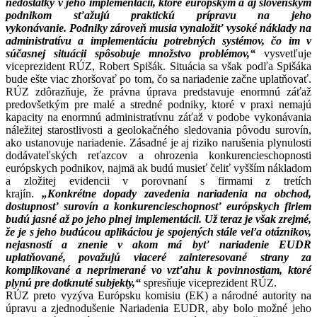
nedostatky v jeho implementácii, ktoré európskym a aj slovenským
podnikom sťažujú praktickú prípravu na jeho
vykonávanie.
Podniky zároveň musia vynaložiť vysoké náklady na
administratívu a implementáciu potrebných systémov, čo im v
súčasnej situácii spôsobuje množstvo problémov,“
vysvetľuje
viceprezident RÚZ, Robert Spišák. Situácia sa však podľa Spišáka
bude ešte viac zhoršovať po tom, čo sa nariadenie začne uplatňovať.
RÚZ zdôrazňuje, že právna úprava predstavuje enormnú záťaž
predovšetkým pre malé a stredné podniky, ktoré v praxi nemajú
kapacity na enormnú administratívnu záťaž v podobe vykonávania
náležitej starostlivosti a geolokačného sledovania pôvodu surovín,
ako ustanovuje nariadenie. Zásadné je aj riziko narušenia plynulosti
dodávateľských reťazcov a ohrozenia konkurencieschopnosti
európskych podnikov, najmä ak budú musieť čeliť vyšším nákladom
a zložitej evidencii v porovnaní s firmami z tretích
krajín.
„Konkrétne dopady zavedenia nariadenia na obchod,
dostupnosť surovín a konkurencieschopnosť európskych firiem
budú jasné až po jeho plnej implementácii. Už teraz je však zrejmé,
že je s jeho budúcou aplikáciou je spojených stále veľa otáznikov,
nejasností a znenie v akom má byť nariadenie EUDR
uplatňované, považujú viaceré zainteresované strany za
komplikované a neprimerané vo vzťahu k povinnostiam, ktoré
plynú pre dotknuté subjekty,“
spresňuje viceprezident RÚZ.
RÚZ preto vyzýva Európsku komisiu (EK) a národné autority na
úpravu a zjednodušenie Nariadenia EUDR, aby bolo možné jeho