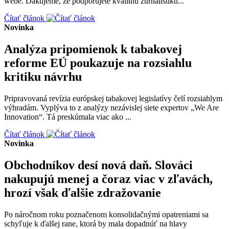
webe. Ďakujeme, že podporujete kvalitnú žurnalistiku...
Čítať článok
Novinka
Analýza pripomienok k tabakovej
reforme EÚ poukazuje na rozsiahlu
kritiku návrhu
Pripravovaná revízia európskej tabakovej legislatívy čelí rozsiahlym
výhradám. Vyplýva to z analýzy nezávislej siete expertov „We Are
Innovation“. Tá preskúmala viac ako ...
Čítať článok
Novinka
Obchodníkov desí nová daň. Slováci
nakupujú menej a čoraz viac v zľavách,
hrozí však ďalšie zdražovanie
Po náročnom roku poznačenom konsolidačnými opatreniami sa
schyľuje k ďalšej rane, ktorá by mala dopadnúť na hlavy