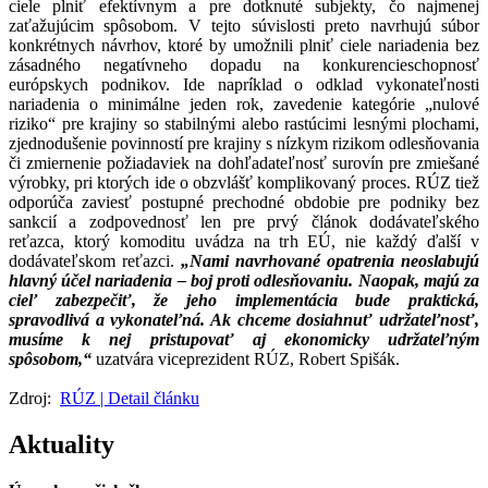
ciele plniť efektívnym a pre dotknuté subjekty, čo najmenej
zaťažujúcim spôsobom. V tejto súvislosti preto navrhujú súbor
konkrétnych návrhov, ktoré by umožnili plniť ciele nariadenia bez
zásadného negatívneho dopadu na konkurencieschopnosť
európskych podnikov. Ide napríklad o odklad vykonateľnosti
nariadenia o minimálne jeden rok, zavedenie kategórie „nulové
riziko“ pre krajiny so stabilnými alebo rastúcimi lesnými plochami,
zjednodušenie povinností pre krajiny s nízkym rizikom odlesňovania
či zmiernenie požiadaviek na dohľadateľnosť surovín pre zmiešané
výrobky, pri ktorých ide o obzvlášť komplikovaný proces. RÚZ tiež
odporúča zaviesť postupné prechodné obdobie pre podniky bez
sankcií a zodpovednosť len pre prvý článok dodávateľského
reťazca, ktorý komoditu uvádza na trh EÚ, nie každý ďalší v
dodávateľskom reťazci.
„Nami navrhované opatrenia neoslabujú
hlavný účel nariadenia – boj proti odlesňovaniu. Naopak, majú za
cieľ zabezpečiť, že jeho implementácia bude praktická,
spravodlivá a vykonateľná. Ak chceme dosiahnuť udržateľnosť,
musíme k nej pristupovať aj ekonomicky udržateľným
spôsobom,“
uzatvára viceprezident RÚZ, Robert Spišák.
Zdroj:
RÚZ | Detail článku
Aktuality