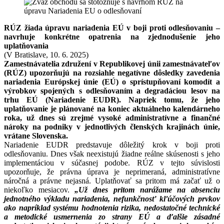
RÚZ žiada úpravu nariadenia EÚ v boji proti odlesňovaniu –
navrhuje konkrétne opatrenia na zjednodušenie jeho
uplatňovania
(V Bratislave, 10. 6. 2025)
Zamestnávatelia združení v Republikovej únii zamestnávateľov
(RÚZ) upozorňujú na rozsiahle negatívne dôsledky zavedenia
nariadenia Európskej únie (EÚ) o sprístupňovaní komodít a
výrobkov spojených s odlesňovaním a degradáciou lesov na
trhu EÚ (Nariadenie EUDR).
Napriek tomu, že jeho
uplatňovanie je plánované na koniec aktuálneho kalendárneho
roka, už dnes sú zrejmé vysoké administratívne a finančné
nároky na podniky v jednotlivých členských krajinách únie,
vrátane Slovenska.
Nariadenie EUDR predstavuje dôležitý krok v boji proti
odlesňovaniu. Dnes však neexistujú žiadne reálne skúsenosti s jeho
implementáciou v súčasnej podobe. RÚZ v tejto súvislosti
upozorňuje, že právna úprava je neprimeraná, administratívne
náročná a právne nejasná. Uplatňovať sa pritom má začať už o
niekoľko mesiacov.
„Už dnes pritom narážame na absenciu
jednotného výkladu nariadenia, nefunkčnosť kľúčových prvkov
ako napríklad systému hodnotenia rizika, nedostatočné technické
a metodické usmernenia zo strany EÚ a ďalšie zásadné