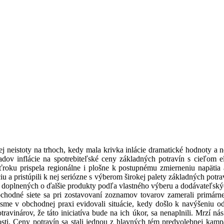
ej neistoty na trhoch, kedy mala krivka inlácie dramatické hodnoty a 
ov inflácie na spotrebiteľské ceny základných potravín s cieľom el
ťroku prispela regionálne i plošne k postupnému zmierneniu napätia
ciu a pristúpili k nej seriózne s výberom širokej palety základných pot
tď.), doplnených o ďalšie produkty podľa vlastného výberu a dodávate
hodné siete sa pri zostavovaní zoznamov tovarov zamerali primárne 
ie sme v obchodnej praxi evidovali situácie, kedy došlo k navýšeniu 
ravinárov, že táto iniciatíva bude na ich úkor, sa nenaplnili. Mrzí n
nosti. Ceny potravín sa stali jednou z hlavných tém predvolebnej ka