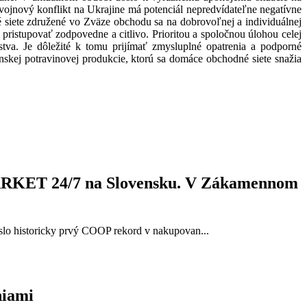
 vojnový konflikt na Ukrajine má potenciál nepredvídateľne negatívne
é siete združené vo Zväze obchodu sa na dobrovoľnej a individuálnej
ristupovať zodpovedne a citlivo. Prioritou a spoločnou úlohou celej
stva. Je dôležité k tomu prijímať zmysluplné opatrenia a podporné
nskej potravinovej produkcie, ktorú sa domáce obchodné siete snažia
MARKET 24/7 na Slovensku. V Zákamennom
lo historicky prvý COOP rekord v nakupovan...
niami