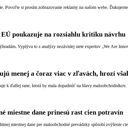
e. Povoľte si prosím zobrazovanie reklamy na našom webe. Ďakujeme, ž
EÚ poukazuje na rozsiahlu kritiku návrhu
 výhradám. Vyplýva to z analýzy nezávislej siete expertov „We Are Innov
jú menej a čoraz viac v zľavách, hrozí vša
 k ďalšej rane, ktorá by mala dopadnúť na hlavy maloobchodníkov. Tá
é miestne dane prinesú rast cien potravín
nej miestnej dane pre maloobchodné prevádzky spôsobí zvýšenie cien p