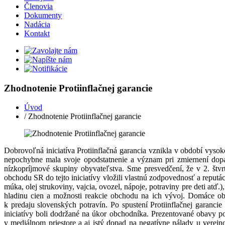
Členovia
Dokumenty
Nadácia
Kontakt
Zhodnotenie Protiinflačnej garancie
Úvod
/ Zhodnotenie Protiinflačnej garancie
Dobrovoľná iniciatíva Protiinflačná garancia vznikla v období vysok
nepochybne mala svoje opodstatnenie a význam pri zmiernení dopad
nízkopríjmové skupiny obyvateľstva. Sme presvedčení, že v 2. štvr
obchodu SR do tejto iniciatívy vložili vlastnú zodpovednosť a reputá
múka, olej strukoviny, vajcia, ovozel, nápoje, potraviny pre deti a
hladinu cien a možnosti reakcie obchodu na ich vývoj. Domáce obc
k predaju slovenských potravín. Po spustení Protiinflačnej garanc
iniciatívy boli dodržané na úkor obchodníka. Prezentované obavy pot
v mediálnom priestore a aj istý dopad na negatívne nálady u verej