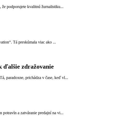
e podporujete kvalitnú žurnalistiku...
ation“. Tá preskúmala viac ako ...
k ďalšie zdražovanie
, paradoxne, prichádza v čase, keď vl...
otravín a zatváranie predajní na vi...