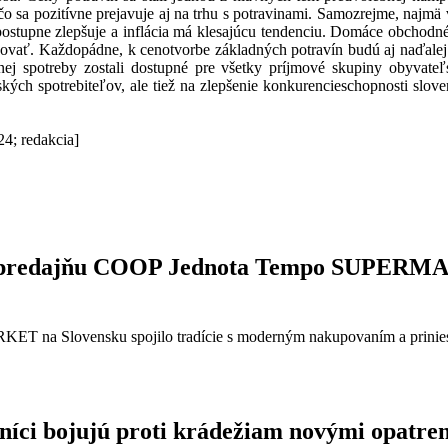
čo sa pozitívne prejavuje aj na trhu s potravinami. Samozrejme, najmä
k postupne zlepšuje a inflácia má klesajúcu tendenciu. Domáce obchodn
ovať. Každopádne, k cenotvorbe základných potravín budú aj naďalej p
nej spotreby zostali dostupné pre všetky príjmové skupiny obyvateľ
ch spotrebiteľov, ale tiež na zlepšenie konkurencieschopnosti slove
24; redakcia]
stop predajňu COOP Jednota Tempo SUPER
ET na Slovensku spojilo tradície s moderným nakupovaním a prinies
íci bojujú proti krádežiam novými opatre