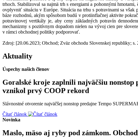
trhoch. Stabilizoval sa najmä trh s energiami a pohonnými hmotami, 
ovplyvniť situáciu v Európe. Situácia na trhu s potravinami sa vša
báze rozhodnú, akým spôsobom budú v protiinflačnej aktivite pokrač
potravinovej vertikály je, aby ceny základných potravín dennoden
mechanizmy s pozitívnym dopadom nielen na vývoj cien pre slovenský
v rámci obchodnej politiky podporovať.
Zdroj: [20.06.2023; Obchod; Zväz obchodu Slovenskej republiky; s. 
Aktuality
Úspechy našich členov
Goralské kroje zaplnili najväčšiu non
vznikol prvý COOP rekord
Slávnostné otvorenie najväčšej nonstop predajne Tempo SUPERMARK
Čítať článok
Novinka
Maslo, mäso aj ryby pod zámkom. Obchodn