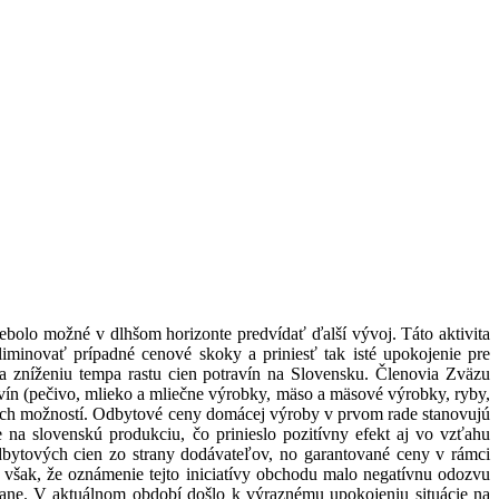
nebolo možné v dlhšom horizonte predvídať ďalší vývoj. Táto aktivita
iminovať prípadné cenové skoky a priniesť tak isté upokojenie pre
 a zníženiu tempa rastu cien potravín na Slovensku. Členovia Zväzu
ravín (pečivo, mlieko a mliečne výrobky, mäso a mäsové výrobky, ryby,
ľských možností. Odbytové ceny domácej výroby v prvom rade stanovujú
na slovenskú produkciu, čo prinieslo pozitívny efekt aj vo vzťahu
odbytových cien zo strany dodávateľov, no garantované ceny v rámci
ás však, že oznámenie tejto iniciatívy obchodu malo negatívnu odozvu
mpane. V aktuálnom období došlo k výraznému upokojeniu situácie na