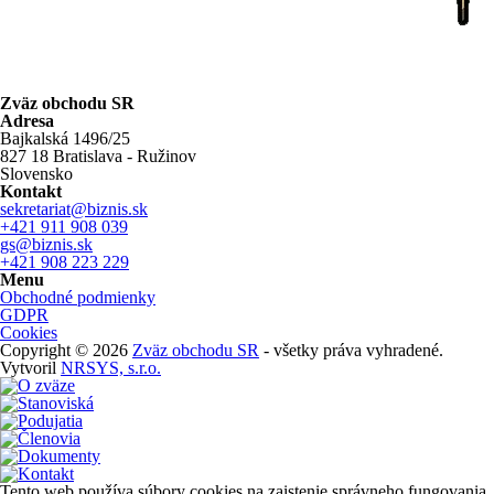
Zväz obchodu SR
Adresa
Bajkalská 1496/25
827 18 Bratislava - Ružinov
Slovensko
Kontakt
sekretariat@biznis.sk
+421 911 908 039
gs@biznis.sk
+421 908 223 229
Menu
Obchodné podmienky
GDPR
Cookies
Copyright © 2026
Zväz obchodu SR
- všetky práva vyhradené.
Vytvoril
NRSYS, s.r.o.
Tento web používa súbory cookies na zaistenie správneho fungovania,