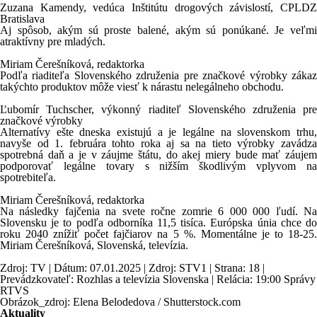
Zuzana Kamendy, vedúca Inštitútu drogových závislostí, CPLDZ
Bratislava
Aj spôsob, akým sú proste balené, akým sú ponúkané. Je veľmi
atraktívny pre mladých.
Miriam Čerešníková, redaktorka
Podľa riaditeľa Slovenského združenia pre značkové výrobky zákaz
takýchto produktov môže viesť k nárastu nelegálneho obchodu.
Ľubomír Tuchscher, výkonný riaditeľ Slovenského združenia pre
značkové výrobky
Alternatívy ešte dneska existujú a je legálne na slovenskom trhu,
navyše od 1. februára tohto roka aj sa na tieto výrobky zavádza
spotrebná daň a je v záujme štátu, do akej miery bude mať záujem
podporovať legálne tovary s nižším škodlivým vplyvom na
spotrebiteľa.
Miriam Čerešníková, redaktorka
Na následky fajčenia na svete ročne zomrie 6 000 000 ľudí. Na
Slovensku je to podľa odborníka 11,5 tisíca. Európska únia chce do
roku 2040 znížiť počet fajčiarov na 5 %. Momentálne je to 18-25.
Miriam Čerešníková, Slovenská, televízia.
Zdroj: TV | Dátum: 07.01.2025 | Zdroj: STV1 | Strana: 18 |
Prevádzkovateľ: Rozhlas a televízia Slovenska | Relácia: 19:00 Správy
RTVS
Obrázok_zdroj: Elena Belodedova / Shutterstock.com
Aktuality