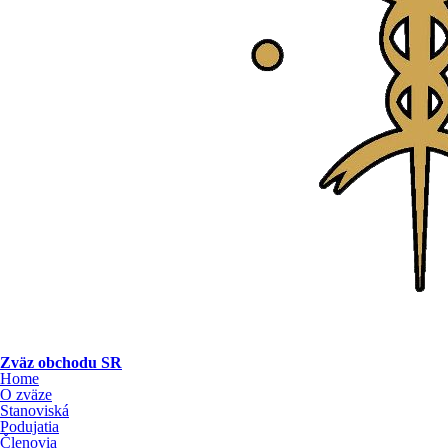
Zväz obchodu SR
Home
O zväze
Stanoviská
Podujatia
Členovia