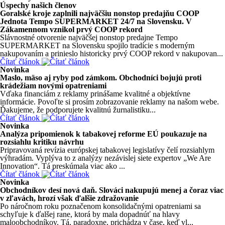
Úspechy našich členov
Goralské kroje zaplnili najväčšiu nonstop predajňu COOP
Jednota Tempo SUPERMARKET 24/7 na Slovensku. V
Zákamennom vznikol prvý COOP rekord
Slávnostné otvorenie najväčšej nonstop predajne Tempo
SUPERMARKET na Slovensku spojilo tradície s moderným
nakupovaním a prinieslo historicky prvý COOP rekord v nakupovan...
Čítať článok
Novinka
Maslo, mäso aj ryby pod zámkom. Obchodníci bojujú proti
krádežiam novými opatreniami
Vďaka financiám z reklamy prinášame kvalitné a objektívne
informácie. Povoľte si prosím zobrazovanie reklamy na našom webe.
Ďakujeme, že podporujete kvalitnú žurnalistiku...
Čítať článok
Novinka
Analýza pripomienok k tabakovej reforme EÚ poukazuje na
rozsiahlu kritiku návrhu
Pripravovaná revízia európskej tabakovej legislatívy čelí rozsiahlym
výhradám. Vyplýva to z analýzy nezávislej siete expertov „We Are
Innovation“. Tá preskúmala viac ako ...
Čítať článok
Novinka
Obchodníkov desí nová daň. Slováci nakupujú menej a čoraz viac
v zľavách, hrozí však ďalšie zdražovanie
Po náročnom roku poznačenom konsolidačnými opatreniami sa
schyľuje k ďalšej rane, ktorá by mala dopadnúť na hlavy
maloobchodníkov. Tá, paradoxne, prichádza v čase, keď vl...