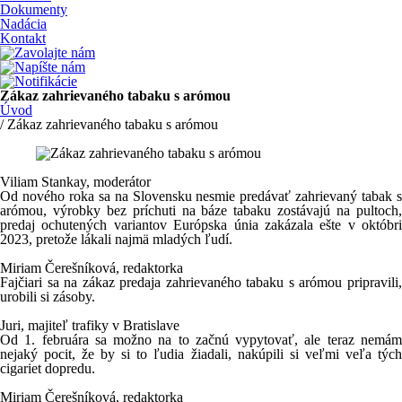
Dokumenty
Nadácia
Kontakt
Zákaz zahrievaného tabaku s arómou
Úvod
/ Zákaz zahrievaného tabaku s arómou
Viliam Stankay, moderátor
Od nového roka sa na Slovensku nesmie predávať zahrievaný tabak s
arómou, výrobky bez príchuti na báze tabaku zostávajú na pultoch,
predaj ochutených variantov Európska únia zakázala ešte v októbri
2023, pretože lákali najmä mladých ľudí.
Miriam Čerešníková, redaktorka
Fajčiari sa na zákaz predaja zahrievaného tabaku s arómou pripravili,
urobili si zásoby.
Juri, majiteľ trafiky v Bratislave
Od 1. februára sa možno na to začnú vypytovať, ale teraz nemám
nejaký pocit, že by si to ľudia žiadali, nakúpili si veľmi veľa tých
cigariet dopredu.
Miriam Čerešníková, redaktorka