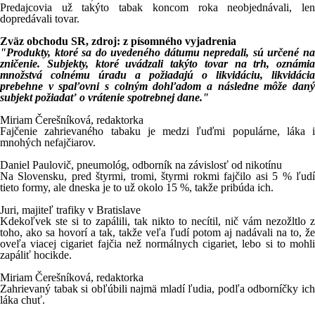
Predajcovia už takýto tabak koncom roka neobjednávali, len
dopredávali tovar.
Zväz obchodu SR, zdroj: z písomného vyjadrenia
"Produkty, ktoré sa do uvedeného dátumu nepredali, sú určené na
zničenie. Subjekty, ktoré uvádzali takýto tovar na trh, oznámia
množstvá colnému úradu a požiadajú o likvidáciu, likvidácia
prebehne v spaľovni s colným dohľadom a následne môže daný
subjekt požiadať o vrátenie spotrebnej dane."
Miriam Čerešníková, redaktorka
Fajčenie zahrievaného tabaku je medzi ľuďmi populárne, láka i
mnohých nefajčiarov.
Daniel Paulovič, pneumológ, odborník na závislosť od nikotínu
Na Slovensku, pred štyrmi, tromi, štyrmi rokmi fajčilo asi 5 % ľudí
tieto formy, ale dneska je to už okolo 15 %, takže pribúda ich.
Juri, majiteľ trafiky v Bratislave
Kdekoľvek ste si to zapálili, tak nikto to necítil, nič vám nezožltlo z
toho, ako sa hovorí a tak, takže veľa ľudí potom aj nadávali na to, že
oveľa viacej cigariet fajčia než normálnych cigariet, lebo si to mohli
zapáliť hocikde.
Miriam Čerešníková, redaktorka
Zahrievaný tabak si obľúbili najmä mladí ľudia, podľa odborníčky ich
láka chuť.