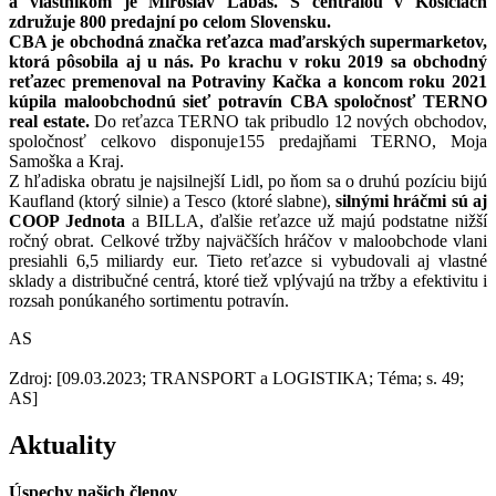
a vlastníkom je Miroslav Labaš. S centrálou v Košiciach
združuje 800 predajní po celom Slovensku.
CBA je obchodná značka reťazca maďarských supermarketov,
ktorá pôsobila aj u nás. Po krachu v roku 2019 sa obchodný
reťazec premenoval na Potraviny Kačka a koncom roku 2021
kúpila maloobchodnú sieť potravín CBA spoločnosť TERNO
real estate.
Do reťazca TERNO tak pribudlo 12 nových obchodov,
spoločnosť celkovo disponuje155 predajňami TERNO, Moja
Samoška a Kraj.
Z hľadiska obratu je najsilnejší Lidl, po ňom sa o druhú pozíciu bijú
Kaufland (ktorý silnie) a Tesco (ktoré slabne),
silnými hráčmi sú aj
COOP Jednota
a BILLA, ďalšie reťazce už majú podstatne nižší
ročný obrat. Celkové tržby najväčších hráčov v maloobchode vlani
presiahli 6,5 miliardy eur. Tieto reťazce si vybudovali aj vlastné
sklady a distribučné centrá, ktoré tiež vplývajú na tržby a efektivitu i
rozsah ponúkaného sortimentu potravín.
AS
Zdroj: [09.03.2023; TRANSPORT a LOGISTIKA; Téma; s. 49;
AS]
Aktuality
Úspechy našich členov