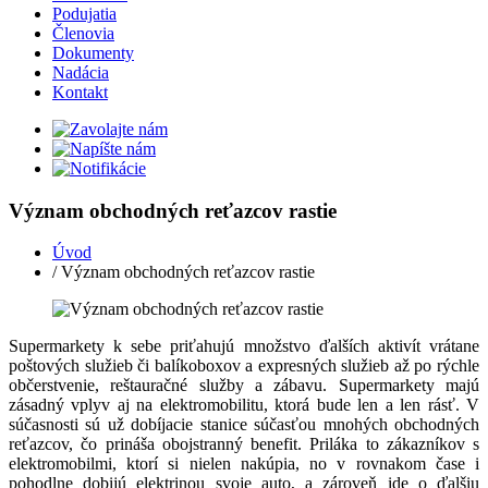
Podujatia
Členovia
Dokumenty
Nadácia
Kontakt
Význam obchodných reťazcov rastie
Úvod
/ Význam obchodných reťazcov rastie
Supermarkety k sebe priťahujú množstvo ďalších aktivít vrátane
poštových služieb či balíkoboxov a expresných služieb až po rýchle
občerstvenie, reštauračné služby a zábavu. Supermarkety majú
zásadný vplyv aj na elektromobilitu, ktorá bude len a len rásť. V
súčasnosti sú už dobíjacie stanice súčasťou mnohých obchodných
reťazcov, čo prináša obojstranný benefit. Priláka to zákazníkov s
elektromobilmi, ktorí si nielen nakúpia, no v rovnakom čase i
pohodlne dobijú elektrinou svoje auto, a zároveň ide o ďalšiu