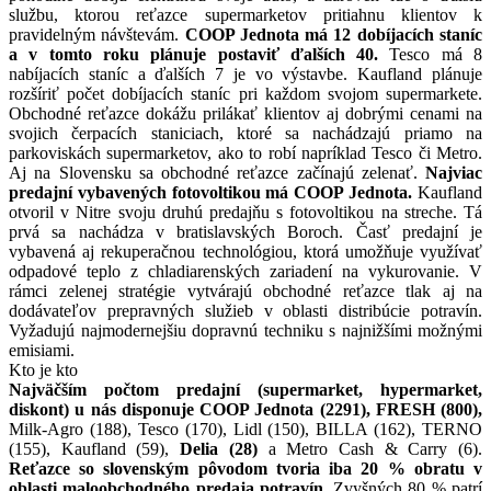
službu, ktorou reťazce supermarketov pritiahnu klientov k
pravidelným návštevám.
COOP Jednota má 12 dobíjacích staníc
a v tomto roku plánuje postaviť ďalších 40.
Tesco má 8
nabíjacích staníc a ďalších 7 je vo výstavbe. Kaufland plánuje
rozšíriť počet dobíjacích staníc pri každom svojom supermarkete.
Obchodné reťazce dokážu prilákať klientov aj dobrými cenami na
svojich čerpacích staniciach, ktoré sa nachádzajú priamo na
parkoviskách supermarketov, ako to robí napríklad Tesco či Metro.
Aj na Slovensku sa obchodné reťazce začínajú zelenať.
Najviac
predajní vybavených fotovoltikou má COOP Jednota.
Kaufland
otvoril v Nitre svoju druhú predajňu s fotovoltikou na streche. Tá
prvá sa nachádza v bratislavských Boroch. Časť predajní je
vybavená aj rekuperačnou technológiou, ktorá umožňuje využívať
odpadové teplo z chladiarenských zariadení na vykurovanie. V
rámci zelenej stratégie vytvárajú obchodné reťazce tlak aj na
dodávateľov prepravných služieb v oblasti distribúcie potravín.
Vyžadujú najmodernejšiu dopravnú techniku s najnižšími možnými
emisiami.
Kto je kto
Najväčším počtom predajní (supermarket, hypermarket,
diskont) u nás disponuje COOP Jednota (2291), FRESH (800),
Milk-Agro (188), Tesco (170), Lidl (150), BILLA (162), TERNO
(155), Kaufland (59),
Delia (28)
a Metro Cash & Carry (6).
Reťazce so slovenským pôvodom tvoria iba 20 % obratu v
oblasti maloobchodného predaja potravín.
Zvyšných 80 % patrí