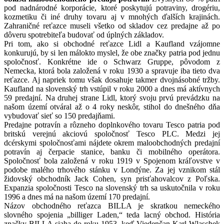
pod nadnárodné korporácie, ktoré poskytujú potraviny, drogériu,
kozmetiku či iné druhy tovaru aj v mnohých ďalších krajinách.
Zahraničné reťazce museli všetko od skladov cez predajne až po
dôveru spotrebiteľa budovať od úplných základov.
Pri tom, ako si obchodné reťazce Lidl a Kaufland vzájomne
konkurujú, by si len málokto myslel, že obe značky patria pod jednu
spoločnosť. Konkrétne ide o Schwarz Gruppe, pôvodom z
Nemecka, ktorá bola založená v roku 1930 a spravuje iba tieto dva
reťazce. Aj napriek tomu však dosahuje takmer dvojnásobné tržby.
Kaufland na slovenský trh vstúpil v roku 2000 a dnes má aktívnych
59 predajní. Na druhej strane Lidl, ktorý svoju prvú prevádzku na
našom území otváral až o 4 roky neskôr, stihol do dnešného dňa
vybudovať sieť so 150 predajňami.
Predajne potravín a rôzneho doplnkového tovaru Tesco patria pod
britskú verejnú akciovú spoločnosť Tesco PLC. Medzi jej
dcérskymi spoločnosťami nájdete okrem maloobchodných predajní
potravín aj čerpacie stanice, banku či mobilného operátora.
Spoločnosť bola založená v roku 1919 v Spojenom kráľovstve v
podobe malého trhového stánku v Londýne. Za jej vznikom stál
židovský obchodník Jack Cohen, syn prisťahovalcov z Poľska.
Expanzia spoločnosti Tesco na slovenský trh sa uskutočnila v roku
1996 a dnes má na našom území 170 predajní.
Názov obchodného reťazca BILLA je skratkou nemeckého
slovného spojenia „billiger Laden,“ teda lacný obchod. História
značky BILLA siaha do roku 1953, keď Viedenčan Karl Wlaschek