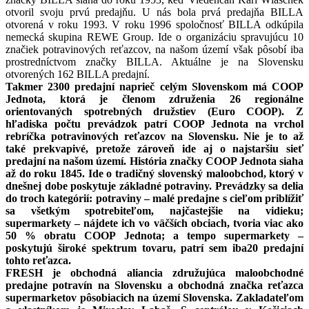
otvoril svoju prvú predajňu. U nás bola prvá predajňa BILLA
otvorená v roku 1993. V roku 1996 spoločnosť BILLA odkúpila
nemecká skupina REWE Group. Ide o organizáciu spravujúcu 10
značiek potravinových reťazcov, na našom území však pôsobí iba
prostredníctvom značky BILLA. Aktuálne je na Slovensku
otvorených 162 BILLA predajní.
Takmer 2300 predajní naprieč celým Slovenskom má COOP
Jednota, ktorá je členom združenia 26 regionálne
orientovaných spotrebných družstiev (Euro COOP). Z
hľadiska počtu prevádzok patrí COOP Jednota na vrchol
rebríčka potravinových reťazcov na Slovensku. Nie je to až
také prekvapivé, pretože zároveň ide aj o najstaršiu sieť
predajní na našom území. História značky COOP Jednota siaha
až do roku 1845. Ide o tradičný slovenský maloobchod, ktorý v
dnešnej dobe poskytuje základné potraviny. Prevádzky sa delia
do troch kategórií: potraviny – malé predajne s cieľom priblížiť
sa všetkým spotrebiteľom, najčastejšie na vidieku;
supermarkety – nájdete ich vo väčších obciach, tvoria viac ako
50 % obratu COOP Jednota; a tempo supermarkety –
poskytujú široké spektrum tovaru, patrí sem iba20 predajní
tohto reťazca.
FRESH je obchodná aliancia združujúca maloobchodné
predajne potravín na Slovensku a obchodná značka reťazca
supermarketov pôsobiacich na území Slovenska. Zakladateľom