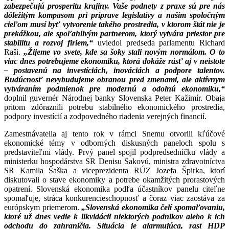
zabezpečujú prosperitu krajiny. Vaše podnety z praxe sú pre nás
dôležitým kompasom pri príprave legislatívy a naším spoločným
cieľom musí byť vytvorenie takého prostredia, v ktorom štát nie je
prekážkou, ale spoľahlivým partnerom, ktorý vytvára priestor pre
stabilitu a rozvoj firiem,“
uviedol predseda parlamentu Richard
Raši.
„Žijeme vo svete, kde sa šoky stali novým normálom. O to
viac dnes potrebujeme ekonomiku, ktorá dokáže rásť aj v neistote
– postavenú na investíciách, inováciách a podpore talentov.
Budúcnosť nevybudujeme obranou pred zmenami, ale aktívnym
vytváraním podmienok pre modernú a odolnú ekonomiku,“
doplnil guvernér Národnej banky Slovenska Peter Kažimír. Obaja
pritom zdôraznili potrebu stabilného ekonomického prostredia,
podpory investícií a zodpovedného riadenia verejných financií.
Zamestnávatelia aj tento rok v rámci Snemu otvorili kľúčové
ekonomické témy v odborných diskusných paneloch spolu s
predstaviteľmi vlády. Prvý panel spojil podpredsedníčku vlády a
ministerku hospodárstva SR Denisu Sakovú, ministra zdravotníctva
SR Kamila Šaška a viceprezidenta RÚZ Jozefa Špirka, ktorí
diskutovali o stave ekonomiky a potrebe okamžitých prorastových
opatrení. Slovenská ekonomika podľa účastníkov panelu citeľne
spomaľuje, stráca konkurencieschopnosť a čoraz viac zaostáva za
európskym priemerom.
„Slovenská ekonomika čelí spomaľovaniu,
ktoré už dnes vedie k likvidácii niektorých podnikov alebo k ich
odchodu do zahraničia. Situácia je alarmujúca, rast HDP