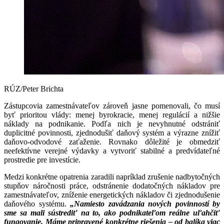
RÚZ/Peter Brichta
Zástupcovia zamestnávateľov zároveň jasne pomenovali, čo musí
byť prioritou vlády: menej byrokracie, menej regulácií a nižšie
náklady na podnikanie. Podľa nich je nevyhnutné odstrániť
duplicitné povinnosti, zjednodušiť daňový systém a výrazne znížiť
daňovo-odvodové zaťaženie. Rovnako dôležité je obmedziť
neefektívne verejné výdavky a vytvoriť stabilné a predvídateľné
prostredie pre investície.
Medzi konkrétne opatrenia zaradili napríklad zrušenie nadbytočných
stupňov náročnosti práce, odstránenie dodatočných nákladov pre
zamestnávateľov, zníženie energetických nákladov či zjednodušenie
daňového systému.
„Namiesto zavádzania nových povinností by
sme sa mali sústrediť na to, ako podnikateľom reálne uľahčiť
fungovanie. Máme pripravené konkrétne riešenia – od balíka viac