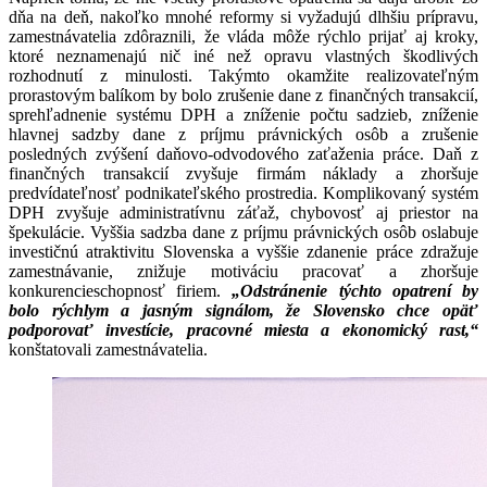
dňa na deň, nakoľko mnohé reformy si vyžadujú dlhšiu prípravu,
zamestnávatelia zdôraznili, že vláda môže rýchlo prijať aj kroky,
ktoré neznamenajú nič iné než opravu vlastných škodlivých
rozhodnutí z minulosti. Takýmto okamžite realizovateľným
prorastovým balíkom by bolo zrušenie dane z finančných transakcií,
sprehľadnenie systému DPH a zníženie počtu sadzieb, zníženie
hlavnej sadzby dane z príjmu právnických osôb a zrušenie
posledných zvýšení daňovo-odvodového zaťaženia práce. Daň z
finančných transakcií zvyšuje firmám náklady a zhoršuje
predvídateľnosť podnikateľského prostredia. Komplikovaný systém
DPH zvyšuje administratívnu záťaž, chybovosť aj priestor na
špekulácie. Vyššia sadzba dane z príjmu právnických osôb oslabuje
investičnú atraktivitu Slovenska a vyššie zdanenie práce zdražuje
zamestnávanie, znižuje motiváciu pracovať a zhoršuje
konkurencieschopnosť firiem.
„Odstránenie týchto opatrení by
bolo rýchlym a jasným signálom, že Slovensko chce opäť
podporovať investície, pracovné miesta a ekonomický rast,“
konštatovali zamestnávatelia.