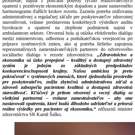
prostredie, najmä z pohľadu potreby rýchlo realizovateľných
opatrení s pozitívnym ekonomickým dopadom a jasne nastaveného
harmonogramu ďalších krokov rezortu. Zaznela potreba znižovania
administratívnej a regulačnej záťaže pre poskytovateľov zdravotnej
starostlivosti, vrátane predstavenia konkrétnych výsledkov auditu
byrokracie a opatrení na zlepšenie podmienok najmä v
ambulantnom sektore. Otvorená bola aj otázka efektívneho dialógu
medzi ministerstvom, odbornou a podnikateľskou verejnosťou pri
príprave systémových zmien, ako aj potreba širšieho zapojenia
reprezentatívnych zamestnávateľských partnerov do odvetvového
sociálneho dialógu v rezorte zdravotníctva.
„Zdravotníctvo a
ekonomika sú úzko prepojené – kvalitný a dostupný zdravotný
systém je jedným zo základných predpokladov
konkurencieschopnosti krajiny. Našou ambíciou je preto
pokračovať v systémových zmenách, ktoré zjednodušia prostredie
pre poskytovateľov, znížia zbytočnú administratívnu záťaž a
zároveň zabezpečia pacientom kvalitnú a dostupnú zdravotnú
starostlivosť. Kľúčový je pritom otvorený a vecný dialóg so
všetkými partnermi – vrátane zamestnávateľov – aby sme
nastavovali opatrenia, ktoré budú dlhodobo udržateľné a prinesú
reálne výsledky pre pacientov aj ekonomiku,“
zdôraznil minister
zdravotníctva SR Kamil Šaško.