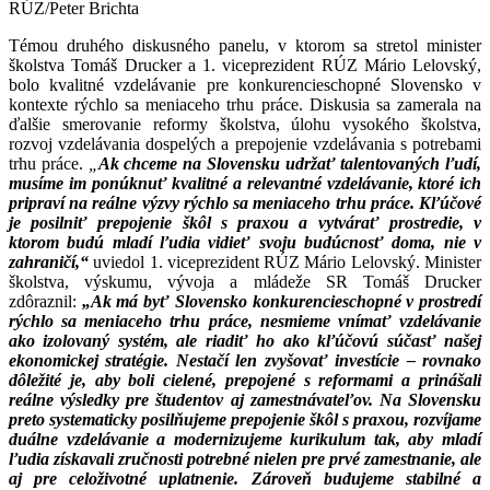
RÚZ/Peter Brichta
Témou druhého diskusného panelu, v ktorom sa stretol minister
školstva Tomáš Drucker a 1. viceprezident RÚZ Mário Lelovský,
bolo kvalitné vzdelávanie pre konkurencieschopné Slovensko v
kontexte rýchlo sa meniaceho trhu práce. Diskusia sa zamerala na
ďalšie smerovanie reformy školstva, úlohu vysokého školstva,
rozvoj vzdelávania dospelých a prepojenie vzdelávania s potrebami
trhu práce.
„
Ak chceme na Slovensku udržať talentovaných ľudí,
musíme im ponúknuť kvalitné a relevantné vzdelávanie, ktoré ich
pripraví na reálne výzvy rýchlo sa meniaceho trhu práce. Kľúčové
je posilniť prepojenie škôl s praxou a vytvárať prostredie, v
ktorom budú mladí ľudia vidieť svoju budúcnosť doma, nie v
zahraničí,“
uviedol 1. viceprezident RÚZ Mário Lelovský. Minister
školstva, výskumu, vývoja a mládeže SR Tomáš Drucker
zdôraznil:
„Ak má byť Slovensko konkurencieschopné v prostredí
rýchlo sa meniaceho trhu práce, nesmieme vnímať vzdelávanie
ako izolovaný systém, ale riadiť ho ako kľúčovú súčasť našej
ekonomickej stratégie. Nestačí len zvyšovať investície – rovnako
dôležité je, aby boli cielené, prepojené s reformami a prinášali
reálne výsledky pre študentov aj zamestnávateľov. Na Slovensku
preto systematicky posilňujeme prepojenie škôl s praxou, rozvíjame
duálne vzdelávanie a modernizujeme kurikulum tak, aby mladí
ľudia získavali zručnosti potrebné nielen pre prvé zamestnanie, ale
aj pre celoživotné uplatnenie. Zároveň budujeme stabilné a