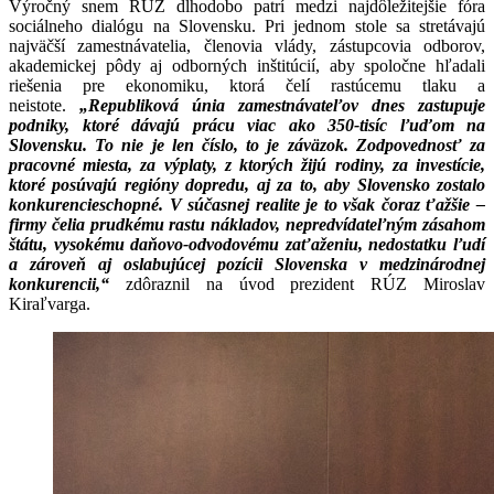
Výročný snem RÚZ dlhodobo patrí medzi najdôležitejšie fóra
sociálneho dialógu na Slovensku. Pri jednom stole sa stretávajú
najväčší zamestnávatelia, členovia vlády, zástupcovia odborov,
akademickej pôdy aj odborných inštitúcií, aby spoločne hľadali
riešenia pre ekonomiku, ktorá čelí rastúcemu tlaku a
neistote.
„Republiková únia zamestnávateľov dnes zastupuje
podniky, ktoré dávajú prácu viac ako 350-tisíc ľuďom na
Slovensku. To nie je len číslo, to je záväzok. Zodpovednosť za
pracovné miesta, za výplaty, z ktorých žijú rodiny, za investície,
ktoré posúvajú regióny dopredu, aj za to, aby Slovensko zostalo
konkurencieschopné. V súčasnej realite je to však čoraz ťažšie –
firmy čelia prudkému rastu nákladov, nepredvídateľným zásahom
štátu, vysokému daňovo-odvodovému zaťaženiu, nedostatku ľudí
a zároveň aj oslabujúcej pozícii Slovenska v medzinárodnej
konkurencii,“
zdôraznil na úvod prezident RÚZ Miroslav
Kiraľvarga.