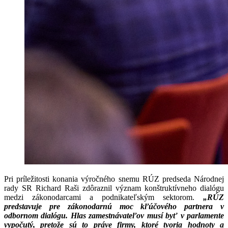
Pri príležitosti konania výročného snemu RÚZ predseda Národnej
rady SR Richard Raši zdôraznil význam konštruktívneho dialógu
medzi zákonodarcami a podnikateľským sektorom.
„RÚZ
predstavuje pre zákonodarnú moc kľúčového partnera v
odbornom dialógu. Hlas zamestnávateľov musí byť v parlamente
vypočutý, pretože sú to práve firmy, ktoré tvoria hodnoty a