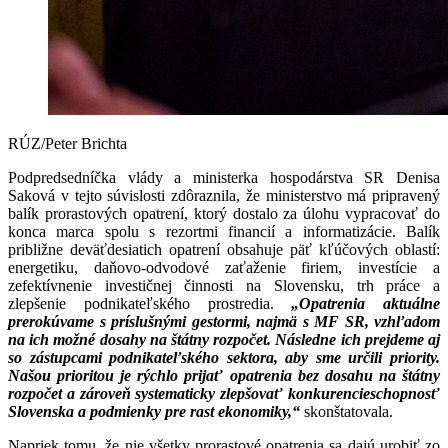
RÚZ/Peter Brichta
Podpredsedníčka vlády a ministerka hospodárstva SR Denisa
Saková v tejto súvislosti zdôraznila, že ministerstvo má pripravený
balík prorastových opatrení, ktorý dostalo za úlohu vypracovať do
konca marca spolu s rezortmi financií a informatizácie. Balík
približne deväťdesiatich opatrení obsahuje päť kľúčových oblastí:
energetiku, daňovo-odvodové zaťaženie firiem, investície a
zefektívnenie investičnej činnosti na Slovensku, trh práce a
zlepšenie podnikateľského prostredia.
„Opatrenia aktuálne
prerokúvame s príslušnými gestormi, najmä s MF SR, vzhľadom
na ich možné dosahy na štátny rozpočet. Následne ich prejdeme aj
so zástupcami podnikateľského sektora, aby sme určili priority.
Našou prioritou je rýchlo prijať opatrenia bez dosahu na štátny
rozpočet a zároveň systematicky zlepšovať konkurencieschopnosť
Slovenska a podmienky pre rast ekonomiky,“
skonštatovala.
Napriek tomu, že nie všetky prorastové opatrenia sa dajú urobiť zo