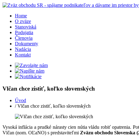
Home
O zväze
Stanoviská
Podujatia
Členovia
Dokumenty
Nadácia
Kontakt
Vlčan chce zistiť, koľko slovenských
Úvod
/ Vlčan chce zistiť, koľko slovenských
Vysoká inflácia a prudké nárasty cien nútia vládu robiť opatrenia.
Vlčan (nom. OĽaNO) s predstaviteľmi
Zväzu obchodu Slovenska 