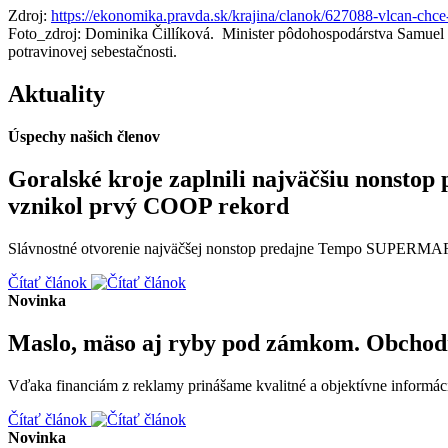
Zdroj:
https://ekonomika.pravda.sk/krajina/clanok/627088-vlcan-c
Foto_zdroj: Dominika Čillíková. Minister pôdohospodárstva Samue
potravinovej sebestačnosti.
Aktuality
Úspechy našich členov
Goralské kroje zaplnili najväčšiu non
vznikol prvý COOP rekord
Slávnostné otvorenie najväčšej nonstop predajne Tempo SUPERMARK
Čítať článok
Novinka
Maslo, mäso aj ryby pod zámkom. Obchodn
Vďaka financiám z reklamy prinášame kvalitné a objektívne informáci
Čítať článok
Novinka