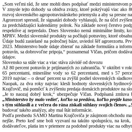
„Som veľmi rád, že sme mohli dnes podpísať medzi ministerstvom pô
V zmysle tejto dohody sa obidva zväzy, ktoré pokrývajú viac ako 80
rozvoj slovenského agropotravinárskeho priemyslu a aby sa presne na
Agrorezort spresnil, že signatári dohody vyhlasujú, že na účel zvýš
za predchádzajúci kalendárny polrok. Na základe novej čerstvo pod
respektíve aj nepredalo. Dnes Slovensko nemá minimálne limity, k
MPRV. Medzi slovenské produkty sa počítajú potraviny, ktoré obsahuj
Údaje budú zasielané na polročnej báze, uviedol šéf agrorezortu. 
2023. Ministerstvo bude údaje zbierať na základe formulára a inform
potravín, sa dobrovoľne pripoja,“ poznamenal Vlčan, pričom dodáva,
údajov.
Slovensko sa stále viac a viac stáva závislé od dovozu
Až 80 percent potravín je prijímaných zo zahraničia. V októbri v r
65 percentami, minerálne vody so 62 percentami, med s 57 perce
2019 najviac – o desať percent sa zvýšil podiel slovenských sladko
Naopak, za dva roky najviac klesli hodnoty slovenských hydinový
Krajčovič, má pomôcť k zvýšeniu predaja domácich produktov na sl
„Je to naozaj dobrý krok,“ ubezpečuje Vlčan. Podpísaná zmluva b
„Ministerstvo by malo vedieť, koľko sa predáva, koľko prejde kaso
s tým súhlasili a z večera do rána získali súhlasy svojich členov.
„
budovať takéto analýzy, aby mal štát informácie.
Podľa predsedu SAMO Martina Krajčoviča je záujmom obchodu mať s
nejšie. Preto keď sme boli vyzvaní na takúto spoluprácu, na kr
dodávateľov, platia im v priemere za podobné produkty viac na odbyt