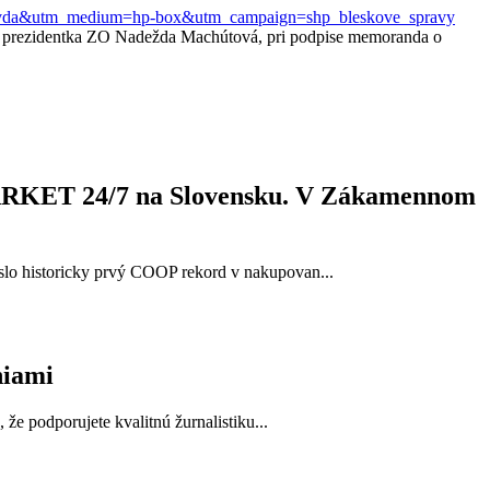
rce=pravda&utm_medium=hp-box&utm_campaign=shp_bleskove_spravy
a prezidentka ZO Nadežda Machútová, pri podpise memoranda o
MARKET 24/7 na Slovensku. V Zákamennom
lo historicky prvý COOP rekord v nakupovan...
niami
e podporujete kvalitnú žurnalistiku...