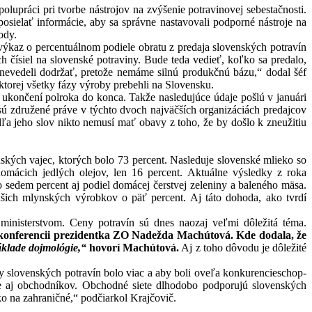
práci pri tvorbe nástrojov na zvýšenie potravinovej sebestačnosti.
osielať informácie, aby sa správne nastavovali podporné nástroje na
ody.
 výkaz o percentuálnom podiele obratu z predaja slovenských potravín
čísiel na slovenské potraviny. Bude teda vedieť, koľko sa predalo,
nevedeli dodržať, pretože nemáme silnú produkčnú bázu,“ dodal šéf
ktorej všetky fázy výroby prebehli na Slovensku.
ukončení polroka do konca. Takže nasledujúce údaje pošlú v januári
 sú združené práve v týchto dvoch najväčších organizáciách predajcov
ľa jeho slov nikto nemusí mať obavy z toho, že by došlo k zneužitiu
ských vajec, ktorých bolo 73 percent. Nasleduje slovenské mlieko so
mácich jedlých olejov, len 16 percent. Aktuálne výsledky z roka
 sedem percent aj podiel domácej čerstvej zeleniny a baleného mäsa.
šich mlynských výrobkov o päť percent. Aj táto dohoda, ako tvrdí
ministerstvom. Ceny potravín sú dnes naozaj veľmi dôležitá téma.
 konferencii prezidentka ZO Nadežda Machútová. Kde dodala, že
základe dojmológie,“
hovorí Machútová.
Aj z toho dôvodu je dôležité
lovenských potravín bolo viac a aby boli oveľa konkurencieschop­
e aj obchodníkov. Obchodné siete dlhodobo podporujú slovenských
o na zahraničné,“ podčiarkol Krajčovič.