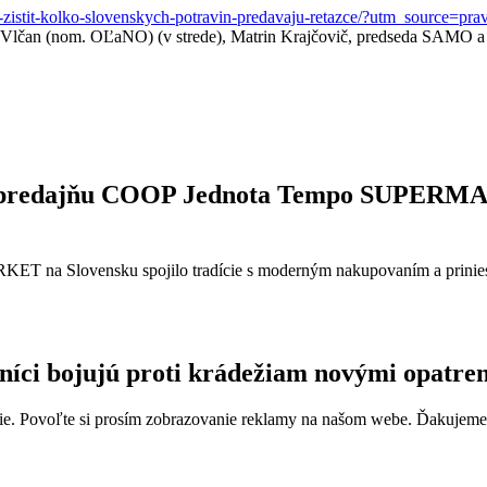
hce-zistit-kolko-slovenskych-potravin-predavaju-retazce/?utm_sou
l Vlčan (nom. OĽaNO) (v strede), Matrin Krajčovič, predseda SAMO 
stop predajňu COOP Jednota Tempo SUPER
ET na Slovensku spojilo tradície s moderným nakupovaním a prinies
íci bojujú proti krádežiam novými opatre
e. Povoľte si prosím zobrazovanie reklamy na našom webe. Ďakujeme, ž