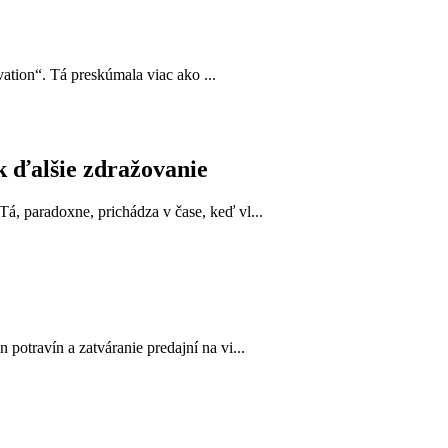
ation“. Tá preskúmala viac ako ...
k ďalšie zdražovanie
, paradoxne, prichádza v čase, keď vl...
otravín a zatváranie predajní na vi...