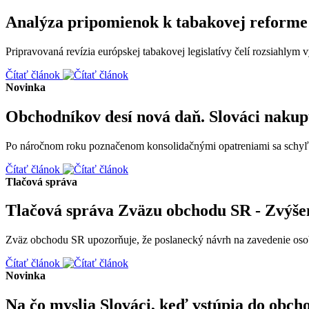
Analýza pripomienok k tabakovej reforme 
Pripravovaná revízia európskej tabakovej legislatívy čelí rozsiahlym
Čítať článok
Novinka
Obchodníkov desí nová daň. Slováci nakupu
Po náročnom roku poznačenom konsolidačnými opatreniami sa schyľuje
Čítať článok
Tlačová správa
Tlačová správa Zväzu obchodu SR - Zvýšen
Zväz obchodu SR upozorňuje, že poslanecký návrh na zavedenie osobit
Čítať článok
Novinka
Na čo myslia Slováci, keď vstúpia do obch