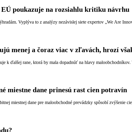
EÚ poukazuje na rozsiahlu kritiku návrhu
 výhradám. Vyplýva to z analýzy nezávislej siete expertov „We Are Innov
jú menej a čoraz viac v zľavách, hrozí vša
 k ďalšej rane, ktorá by mala dopadnúť na hlavy maloobchodníkov. Tá
é miestne dane prinesú rast cien potravín
nej miestnej dane pre maloobchodné prevádzky spôsobí zvýšenie cien p
odu?