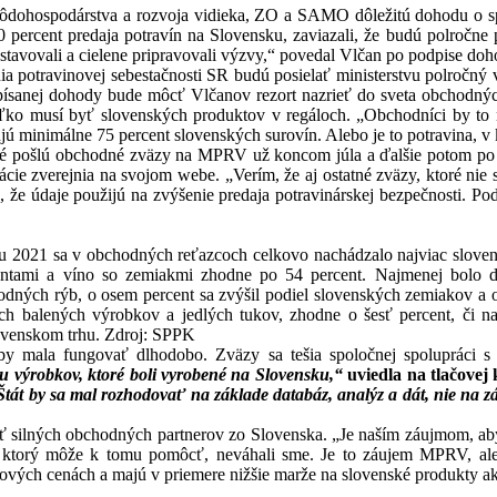
dohospodárstva a rozvoja vidieka, ZO a SAMO dôležitú dohodu o spolu
 percent predaja potravín na Slovensku, zaviazali, že budú polročne p
stavovali a cielene pripravovali výzvy,“ povedal Vlčan po podpise doh
enia potravinovej sebestačnosti SR budú posielať ministerstvu polročný
písanej dohody bude môcť Vlčanov rezort nazrieť do sveta obchodných 
oľko musí byť slovenských produktov v regáloch. „Obchodníci by to 
ú minimálne 75 percent slovenských surovín. Alebo je to potravina, v 
Prvé pošlú obchodné zväzy na MPRV už koncom júla a ďalšie potom po 
ácie zverejnia na svojom webe. „Verím, že aj ostatné zväzy, ktoré nie
 že údaje použijú na zvýšenie predaja potravinárskej bezpečnosti. Pod
oku 2021 sa v obchodných reťazcoch celkovo nachádzalo najviac sloven
ntami a víno so zemiakmi zhodne po 54 percent. Najmenej bolo do
vodných rýb, o osem percent sa zvýšil podiel slovenských zemiakov a o
ch balených výrobkov a jedlých tukov, zhodne o šesť percent, či na
ovenskom trhu. Zdroj: SPPK
y mala fungovať dlhodobo. Zväzy sa tešia spoločnej spolupráci s 
u výrobkov, ktoré boli vyrobené na Slovensku,“
uviedla na tlačovej
Štát by sa mal rozhodovať na základe databáz, analýz a dát, nie na 
ilných obchodných partnerov zo Slovenska. „Je naším záujmom, aby s
ok, ktorý môže k tomu pomôcť, neváhali sme. Je to záujem MPRV, al
ových cenách a majú v priemere nižšie marže na slovenské produkty ak