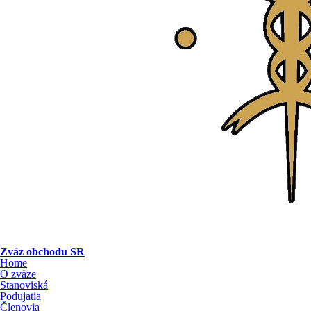
Zväz obchodu SR
Home
O zväze
Stanoviská
Podujatia
Členovia