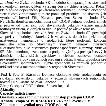
združené vo Zväze obchodu SR dlhodobo spolupracujú so stovkami
slovenských pekárov, ktorí vyrábajú čerstvý chlieb a pečivo. Pokiaľ
ide o pôvod dopekaného pekárenského sortimentu, domáce obchodné
siete takisto v dominantnej miere ponúkajú produkciu od slovenských
výrobcov,“ hovorí Filip Kasana, prezident Zväzu obchodu SR.
Najväčšia domáca maloobchodná sieť COOP Jednota odoberá chlieb
a pečivo od viac ako 300 slovenských pekárov vrátane malých
rodinných firiem, v ktorých sa traduje poctivé pekárske remeslo.
Slovenské obchodné siete združené vo Zväze obchodu SR považujú
za prejav dlhodobých korektných vzťahov s domácimi pekármi aj
uzatvorenie memoranda o spolupráci, ktoré podpísali koncom
minulého roka so Slovenským zväzom pekárov, cukrárov
a cestovinárov a Ministerstvom pôdohospodárstva a rozvoja vidieka
SR. Memorandum je zamerané na podporu výroby a predaja čerstvých
domácich pekárenských výrobkov s cieľom zachovať domáce
pekárenské výrobky na pultoch predajní a udržať kvalitu produkcie pre
slovenských spotrebiteľov. Týmto spôsobom sa zároveň podporuje
udržateľnosť a mikropodnikanie v regiónoch Slovenska.
Text k foto F. Kasanu:
Domáce obchodné siete spolupracujú s
stovkami slovenských pekárov v rôznych slovenských regiónoch,
hovorí Filip Kasana zo Zväzu obchodu SR
Zdroj: Časopis COOP Jednota Slovensko, s. d.
Aktuality
Úspechy našich členov
Goralské kroje zaplnili najväčšiu nonstop predajňu COOP
Jednota Tempo SUPERMARKET 24/7 na Slovensku. V
Zákamennom vznikol prvý COOP rekord