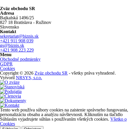
Zväz obchodu SR
Adresa
Bajkalská 1496/25
827 18 Bratislava - Ružinov
Slovensko
Kontakt
sekretariat@biznis.sk
+421 911 908 039
gs@biznis.sk
+421 908 223 229
Menu
Obchodné podmienky
GDPR
Cookies
Copyright © 2026
Zväz obchodu SR
- všetky práva vyhradené.
Vytvoril
NRSYS, s.r.o.
Tento web používa súbory cookies na zaistenie správneho fungovania,
personalizáciu obsahu a analýzu návštevnosti. Kliknutím na tlačidlo
Súhlasím vyjadrujete súhlas s používaním všetkých cookies.
Všetko o
Cookies