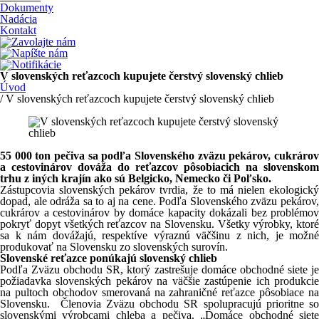
Dokumenty
Nadácia
Kontakt
V slovenských reťazcoch kupujete čerstvý slovenský chlieb
Úvod
/ V slovenských reťazcoch kupujete čerstvý slovenský chlieb
55 000 ton pečiva sa podľa Slovenského zväzu pekárov, cukrárov
a cestovinárov
dováža do reťazcov pôsobiacich na slovenskom
trhu z iných krajín ako sú Belgicko, Nemecko či Poľsko.
Zástupcovia slovenských pekárov tvrdia, že to má nielen ekologický
dopad, ale odráža sa to aj na cene. Podľa Slovenského zväzu pekárov,
cukrárov a cestovinárov by domáce kapacity dokázali bez problémov
pokryť dopyt všetkých reťazcov na Slovensku. Všetky výrobky, ktoré
sa k nám dovážajú, respektíve výraznú väčšinu z nich, je možné
produkovať na Slovensku zo slovenských surovín.
Slovenské reťazce ponúkajú slovenský chlieb
Podľa Zväzu obchodu SR, ktorý zastrešuje domáce obchodné siete je
požiadavka slovenských pekárov na väčšie zastúpenie ich produkcie
na pultoch obchodov smerovaná na zahraničné reťazce pôsobiace na
Slovensku. Členovia Zväzu obchodu SR spolupracujú prioritne so
slovenskými výrobcami chleba a pečiva. „Domáce obchodné siete