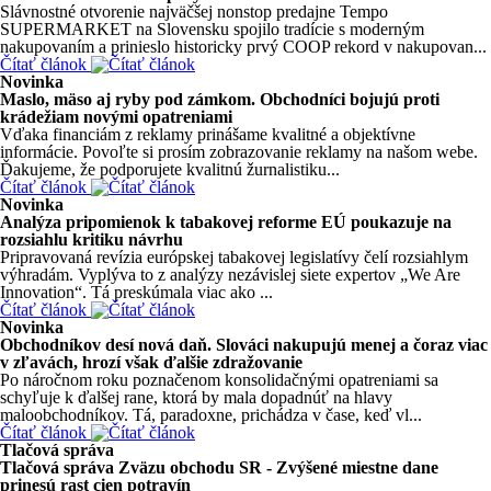
Slávnostné otvorenie najväčšej nonstop predajne Tempo
SUPERMARKET na Slovensku spojilo tradície s moderným
nakupovaním a prinieslo historicky prvý COOP rekord v nakupovan...
Čítať článok
Novinka
Maslo, mäso aj ryby pod zámkom. Obchodníci bojujú proti
krádežiam novými opatreniami
Vďaka financiám z reklamy prinášame kvalitné a objektívne
informácie. Povoľte si prosím zobrazovanie reklamy na našom webe.
Ďakujeme, že podporujete kvalitnú žurnalistiku...
Čítať článok
Novinka
Analýza pripomienok k tabakovej reforme EÚ poukazuje na
rozsiahlu kritiku návrhu
Pripravovaná revízia európskej tabakovej legislatívy čelí rozsiahlym
výhradám. Vyplýva to z analýzy nezávislej siete expertov „We Are
Innovation“. Tá preskúmala viac ako ...
Čítať článok
Novinka
Obchodníkov desí nová daň. Slováci nakupujú menej a čoraz viac
v zľavách, hrozí však ďalšie zdražovanie
Po náročnom roku poznačenom konsolidačnými opatreniami sa
schyľuje k ďalšej rane, ktorá by mala dopadnúť na hlavy
maloobchodníkov. Tá, paradoxne, prichádza v čase, keď vl...
Čítať článok
Tlačová správa
Tlačová správa Zväzu obchodu SR - Zvýšené miestne dane
prinesú rast cien potravín