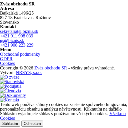
Zväz obchodu SR
Adresa
Bajkalská 1496/25
827 18 Bratislava - Ružinov
Slovensko
Kontakt
sekretariat@biznis.sk
+421 911 908 039
gs@biznis.sk
+421 908 223 229
Menu
Obchodné podmienky
GDPR
Cookies
Copyright © 2026
Zväz obchodu SR
- všetky práva vyhradené.
Vytvoril
NRSYS, s.r.o.
Tento web používa súbory cookies na zaistenie správneho fungovania,
personalizáciu obsahu a analýzu návštevnosti. Kliknutím na tlačidlo
Súhlasím vyjadrujete súhlas s používaním všetkých cookies.
Všetko o
Cookies
Súhlasím
Odmietam