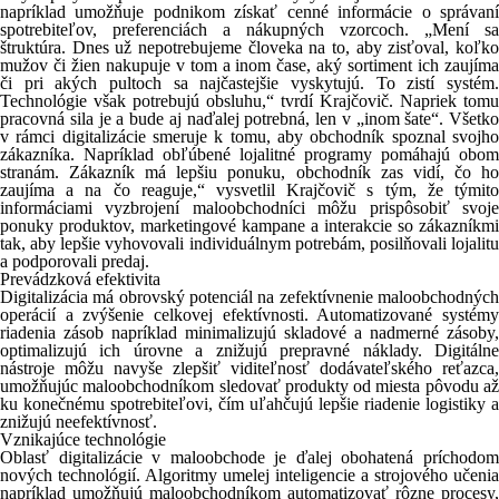
napríklad umožňuje podnikom získať cenné informácie o správaní
spotrebiteľov, preferenciách a nákupných vzorcoch. „Mení sa
štruktúra. Dnes už nepotrebujeme človeka na to, aby zisťoval, koľko
mužov či žien nakupuje v tom a inom čase, aký sortiment ich zaujíma
či pri akých pultoch sa najčastejšie vyskytujú. To zistí systém.
Technológie však potrebujú obsluhu,“ tvrdí Krajčovič. Napriek tomu
pracovná sila je a bude aj naďalej potrebná, len v „inom šate“. Všetko
v rámci digitalizácie smeruje k tomu, aby obchodník spoznal svojho
zákazníka. Napríklad obľúbené lojalitné programy pomáhajú obom
stranám. Zákazník má lepšiu ponuku, obchodník zas vidí, čo ho
zaujíma a na čo reaguje,“ vysvetlil Krajčovič s tým, že týmito
informáciami vyzbrojení maloobchodníci môžu prispôsobiť svoje
ponuky produktov, marketingové kampane a interakcie so zákazníkmi
tak, aby lepšie vyhovovali individuálnym potrebám, posilňovali lojalitu
a podporovali predaj.
Prevádzková efektivita
Digitalizácia má obrovský potenciál na zefektívnenie maloobchodných
operácií a zvýšenie celkovej efektívnosti. Automatizované systémy
riadenia zásob napríklad minimalizujú skladové a nadmerné zásoby,
optimalizujú ich úrovne a znižujú prepravné náklady. Digitálne
nástroje môžu navyše zlepšiť viditeľnosť dodávateľského reťazca,
umožňujúc maloobchodníkom sledovať produkty od miesta pôvodu až
ku konečnému spotrebiteľovi, čím uľahčujú lepšie riadenie logistiky a
znižujú neefektívnosť.
Vznikajúce technológie
Oblasť digitalizácie v maloobchode je ďalej obohatená príchodom
nových technológií. Algoritmy umelej inteligencie a strojového učenia
napríklad umožňujú maloobchodníkom automatizovať rôzne procesy,