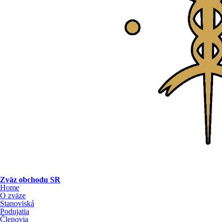
Zväz obchodu SR
Home
O zväze
Stanoviská
Podujatia
Členovia