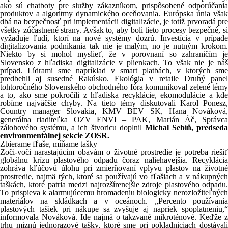
ako sú chatboty pre služby zákazníkom, prispôsobené odporúčania
produktov a algoritmy dynamického oceňovania. Európska únia však
dbá na bezpečnosť pri implementácii digitalizácie, je totiž prvoradá pre
všetky zúčastnené strany. Avšak to, aby boli tieto procesy bezpečné, si
vyžaduje ľudí, ktorí na nové systémy dozrú. Investícia v prípade
digitalizovania podnikania tak nie je malým, no je nutným krokom.
Niekto by si mohol myslieť, že v porovnaní so zahraničím je
Slovensko z hľadiska digitalizácie v plienkach. To však nie je náš
prípad. Lídrami sme napríklad v smart platbách, v ktorých sme
predbehli aj susedné Rakúsko. Ekológia v retaile Druhý panel
tohtoročného Slovenského obchodného fóra komunikoval zelené témy
a to, ako sme pokročili z hľadiska recyklácie, ekomodulácie a kde
robíme najväčšie chyby. Na tieto témy diskutovali Karol Ponesz,
Country manager Slovakia, KMV BEV SK, Hana Nováková,
generálna riaditeľka OZV ENVI – PAK, Marián Áč, Správca
zálohového systému, a ich štvoricu doplnil
Michal Sebíň, predseda
environmentálnej sekcie ZOSR.
Zbierame fľaše, míňame tašky
Zoči-voči narastajúcim obavám o životné prostredie je potreba riešiť
globálnu krízu plastového odpadu čoraz naliehavejšia. Recyklácia
zohráva kľúčovú úlohu pri zmierňovaní vplyvu plastov na životné
prostredie, najmä tých, ktoré sa používajú vo fľašiach a v nákupných
taškách, ktoré patria medzi najrozšírenejšie zdroje plastového odpadu.
To prispieva k alarmujúcemu hromadeniu biologicky nerozložiteľných
materiálov na skládkach a v oceánoch. „Percento používania
plastových tašiek pri nákupe sa zvyšuje aj napriek spoplatneniu,“
informovala Nováková. Ide najmä o takzvané mikroténové. Keďže z
trhu miznú jednorazové tašky, ktoré sme pri pokladniciach dostávali