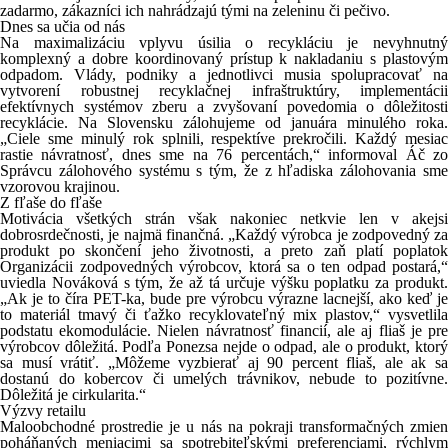
zadarmo, zákazníci ich nahrádzajú tými na zeleninu či pečivo.
Dnes sa učia od nás
Na maximalizáciu vplyvu úsilia o recykláciu je nevyhnutný
komplexný a dobre koordinovaný prístup k nakladaniu s plastovým
odpadom. Vlády, podniky a jednotlivci musia spolupracovať na
vytvorení robustnej recyklačnej infraštruktúry, implementácii
efektívnych systémov zberu a zvyšovaní povedomia o dôležitosti
recyklácie. Na Slovensku zálohujeme od januára minulého roka.
„Ciele sme minulý rok splnili, respektíve prekročili. Každý mesiac
rastie návratnosť, dnes sme na 76 percentách,“ informoval Áč zo
Správcu zálohového systému s tým, že z hľadiska zálohovania sme
vzorovou krajinou.
Z fľaše do fľaše
Motivácia všetkých strán však nakoniec netkvie len v akejsi
dobrosrdečnosti, je najmä finančná. „Každý výrobca je zodpovedný za
produkt po skončení jeho životnosti, a preto zaň platí poplatok
Organizácii zodpovedných výrobcov, ktorá sa o ten odpad postará,“
uviedla Nováková s tým, že až tá určuje výšku poplatku za produkt.
„Ak je to číra PET-ka, bude pre výrobcu výrazne lacnejší, ako keď je
to materiál tmavý či ťažko recyklovateľný mix plastov,“ vysvetlila
podstatu ekomodulácie. Nielen návratnosť financií, ale aj fliaš je pre
výrobcov dôležitá. Podľa Ponezsa nejde o odpad, ale o produkt, ktorý
sa musí vrátiť. „Môžeme vyzbierať aj 90 percent fliaš, ale ak sa
dostanú do kobercov či umelých trávnikov, nebude to pozitívne.
Dôležitá je cirkularita.“
Výzvy retailu
Maloobchodné prostredie je u nás na pokraji transformačných zmien
poháňaných meniacimi sa spotrebiteľskými preferenciami, rýchlym