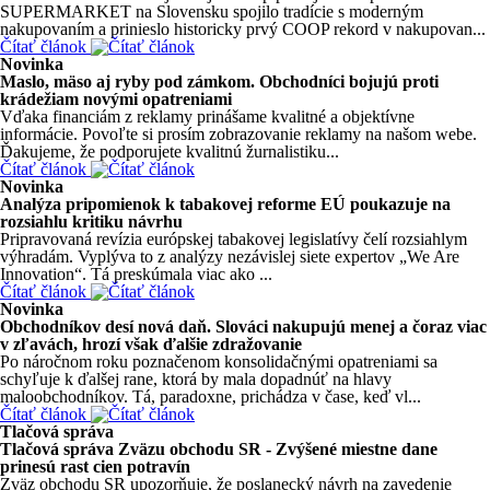
SUPERMARKET na Slovensku spojilo tradície s moderným
nakupovaním a prinieslo historicky prvý COOP rekord v nakupovan...
Čítať článok
Novinka
Maslo, mäso aj ryby pod zámkom. Obchodníci bojujú proti
krádežiam novými opatreniami
Vďaka financiám z reklamy prinášame kvalitné a objektívne
informácie. Povoľte si prosím zobrazovanie reklamy na našom webe.
Ďakujeme, že podporujete kvalitnú žurnalistiku...
Čítať článok
Novinka
Analýza pripomienok k tabakovej reforme EÚ poukazuje na
rozsiahlu kritiku návrhu
Pripravovaná revízia európskej tabakovej legislatívy čelí rozsiahlym
výhradám. Vyplýva to z analýzy nezávislej siete expertov „We Are
Innovation“. Tá preskúmala viac ako ...
Čítať článok
Novinka
Obchodníkov desí nová daň. Slováci nakupujú menej a čoraz viac
v zľavách, hrozí však ďalšie zdražovanie
Po náročnom roku poznačenom konsolidačnými opatreniami sa
schyľuje k ďalšej rane, ktorá by mala dopadnúť na hlavy
maloobchodníkov. Tá, paradoxne, prichádza v čase, keď vl...
Čítať článok
Tlačová správa
Tlačová správa Zväzu obchodu SR - Zvýšené miestne dane
prinesú rast cien potravín
Zväz obchodu SR upozorňuje, že poslanecký návrh na zavedenie