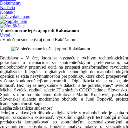
Dokumenty
Nadácia
Kontakt
V niečom sme lepší aj oproti Rakúšanom
Úvod
/ V niečom sme lepší aj oproti Rakúšanom
Bratislava – V ére, ktorá sa vyznačuje rýchlym technologickým
pokrokom a meniacimi sa spotrebiteľskými preferenciami, sa
maloobchodný priemysel ocitá na priepasti transformačnej revolúcie:
digitalizácie. Integrácia digitálnych technológií do maloobchodných
operácií sa stala nevyhnutnosťou pre podniky, ktoré chcú prosperovať
v čoraz konkurenčnejšom prostredí. „Digitalizácia nie je voľba, ale
nutnosť. Bez nej sa nevyznáme v dátach, a tie potrebujeme,“ uviedol
Michal Svrček, riaditeľ sekcie IT a služieb COOP Jednota Slovensko.
Spolu s ním na túto tému diskutovali Martin Krajčovič, predseda
Slovenskej aliancie moderného obchodu, a Juraj Popovič, project
leader spoločnosti Sapie.
Lepšia zákaznícka skúsenosť
Jedným z hlavných dôvodov digitalizácie v maloobchode je snaha o
lepšiu zákaznícku skúsenosť. Využitím digitálnych technológií môžu
predajcovia komunikovať so spotrebiteľmi personalizovanými a
zmysluplnými spôsobmi. Použitie analýzy údajov o zákazníkoch