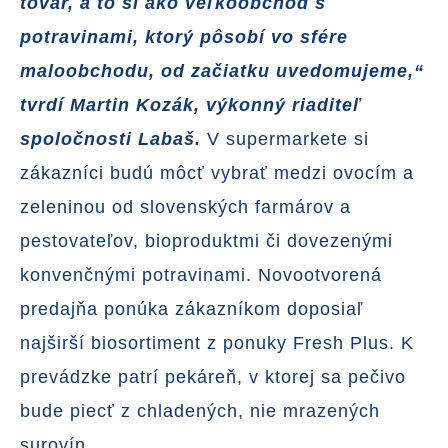
tovar, a to si ako veľkoobchod s
potravinami, ktorý pôsobí vo sfére
maloobchodu, od začiatku uvedomujeme,“
tvrdí Martin Kozák, výkonný riaditeľ
spoločnosti Labaš.
V supermarkete si
zákazníci budú môcť vybrať medzi ovocím a
zeleninou od slovenských farmárov a
pestovateľov, bioproduktmi či dovezenými
konvenčnými potravinami. Novootvorená
predajňa ponúka zákazníkom doposiaľ
najširší biosortiment z ponuky Fresh Plus. K
prevádzke patrí pekáreň, v ktorej sa pečivo
bude piecť z chladených, nie mrazených
surovín