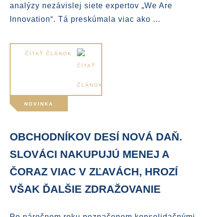
analýzy nezávislej siete expertov „We Are
Innovation“. Tá preskúmala viac ako ...
ČÍTAŤ ČLÁNOK
NOVINKA
OBCHODNÍKOV DESÍ NOVÁ DAŇ.
SLOVÁCI NAKUPUJÚ MENEJ A
ČORAZ VIAC V ZĽAVÁCH, HROZÍ
VŠAK ĎALŠIE ZDRAŽOVANIE
Po náročnom roku poznačenom konsolidačnými