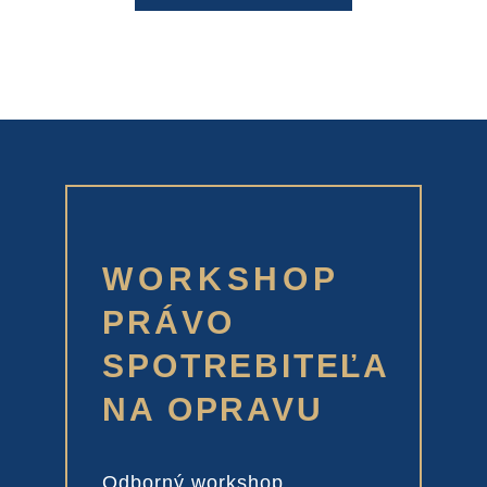
WORKSHOP
PRÁVO
SPOTREBITEĽA
NA OPRAVU
Odborný workshop