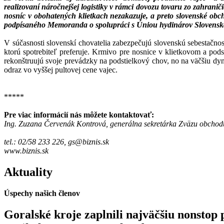
realizovaní náročnejšej logistiky v rámci dovozu tovaru zo zahranič
nosníc v obohatených klietkach nezakazuje, a preto slovenské o
podpísaného Memoranda o spolupráci s Úniou hydinárov Slovenska, 
V súčasnosti slovenskí chovatelia zabezpečujú slovenskú sebestačnos
ktorú spotrebiteľ preferuje. Krmivo pre nosnice v klietkovom a po
rekonštruujú svoje prevádzky na podstielkový chov, no na väčšiu dy
odraz vo vyššej pultovej cene vajec.
*****
Pre viac informácií nás môžete kontaktovať:
Ing. Zuzana Červenák Kontrová, generálna sekretárka Zväzu obcho
tel.: 02/58 233 226,
gs@biznis.sk
www.biznis.sk
Aktuality
Úspechy našich členov
Goralské kroje zaplnili najväčšiu non