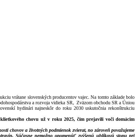
kciu vrátane slovenských producentov vajec. Na tomto základe bolo
ôdohospodárstva a rozvoja vidieka SR, Zväzom obchodu SR a Úniou
venskí hydinári najneskôr do roku 2030 uskutočnia rekonštrukciu
 klietkového chovu už v roku 2025, čím prejavili voči domácim
sti chovov a životných podmienok zvierat, no zároveň považujeme
 potravín. Súčasne nemožno opomenúť zvýšenú uhlíkovú stopu pri