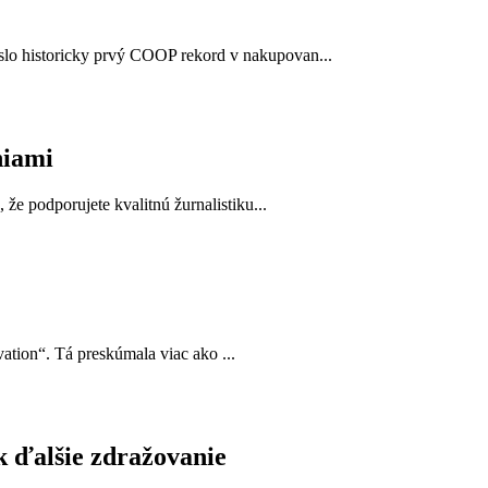
lo historicky prvý COOP rekord v nakupovan...
niami
e podporujete kvalitnú žurnalistiku...
ation“. Tá preskúmala viac ako ...
k ďalšie zdražovanie