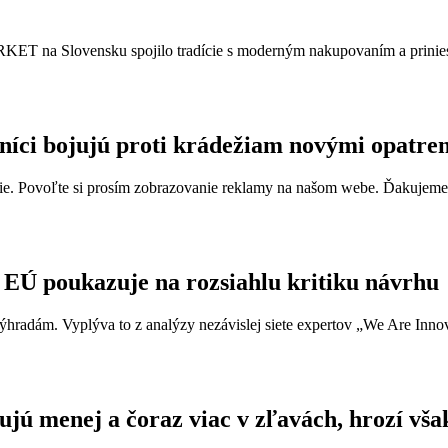
ET na Slovensku spojilo tradície s moderným nakupovaním a prinies
íci bojujú proti krádežiam novými opatre
e. Povoľte si prosím zobrazovanie reklamy na našom webe. Ďakujeme, ž
EÚ poukazuje na rozsiahlu kritiku návrhu
 výhradám. Vyplýva to z analýzy nezávislej siete expertov „We Are Innov
jú menej a čoraz viac v zľavách, hrozí vša