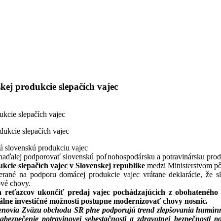
ej produkcie slepačích vajec
kcie slepačích vajec
 slovenskú produkciu vajec
aďalej podporovať slovenskú poľnohospodársku a potravinársku produ
cie slepačích vajec v Slovenskej republike
medzi Ministerstvom p
ané na podporu domácej produkcie vajec vrátane deklarácie, že slo
ové chovy.
ých reťazcov ukončiť predaj vajec pochádzajúcich z obohateného
álne investičné možnosti postupne modernizovať chovy nosníc.
enovia Zväzu obchodu SR plne podporujú trend zlepšovania humánno
abezpečenie potravinovej sebestačnosti a zdravotnej bezpečnosti