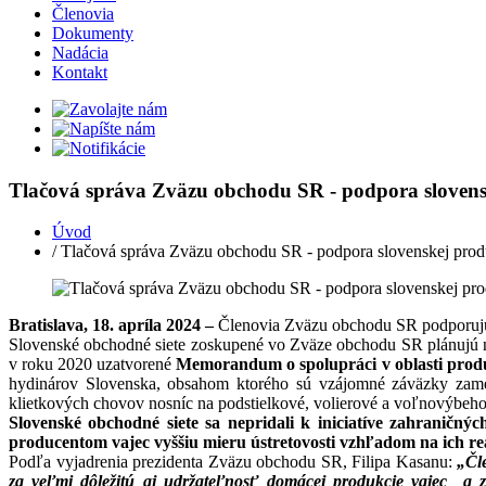
Členovia
Dokumenty
Nadácia
Kontakt
Tlačová správa Zväzu obchodu SR - podpora slovensk
Úvod
/ Tlačová správa Zväzu obchodu SR - podpora slovenskej produ
Bratislava, 18. apríla 2024 –
Členovia Zväzu obchodu SR podporujú
Slovenské obchodné siete zoskupené vo Zväze obchodu SR plánujú n
v roku 2020 uzatvorené
Memorandum o spolupráci v oblasti produk
hydinárov Slovenska, obsahom ktorého sú vzájomné záväzky zamer
klietkových chovov nosníc na podstielkové, volierové a voľnovýbeh
Slovenské obchodné siete sa nepridali k iniciatíve zahraničn
producentom vajec vyššiu mieru ústretovosti vzhľadom na ich re
Podľa vyjadrenia prezidenta Zväzu obchodu SR, Filipa Kasanu:
„Čl
za veľmi dôležitú aj udržateľnosť domácej produkcie vajec a z