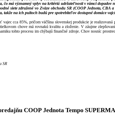
ia, čo má významný vplyv na kritériá udržateľnosti v rámci dopadov n
bchodné siete združené vo Zväze obchodu SR (COOP Jednota, CBA a 
takže na ich pultoch budú pre spotrebiteľov dostupné domáce vajci
ť vajec cca 85%, pričom väčšina slovenskej produkcie je realizovaná pr
dstielkovom chove má rovnakú kvalitu a zloženie. V záujme zlepšovani
namiku tohto procesu im chýbajú finančné zdroje. Chov nosníc prostr
du SR
stop predajňu COOP Jednota Tempo SUPER