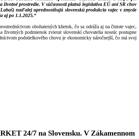
a životné prostredie. V súčasnosti platná legislatíva EÚ ani SR chov
Labaš) naďalej uprednostňujú slovenskú produkcia vajec v zmysle
a aj po 1.1.2025.“
ostredníctvom obohatených klietok, čo sa odráža aj na čistote vajec,
a životných podmienok zvierat slovenskí chovatelia nosníc postupne
edníctvom podstielkového chovu je ekonomicky náročnejší, čo má svoj
MARKET 24/7 na Slovensku. V Zákamennom