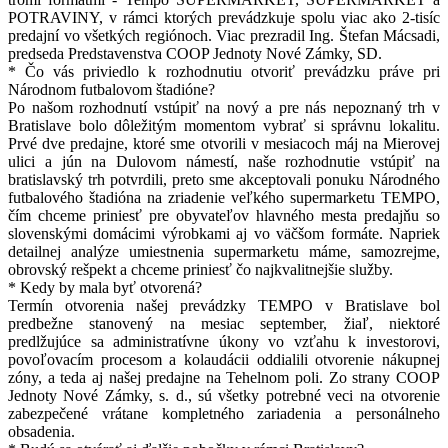
POTRAVINY, v rámci ktorých prevádzkuje spolu viac ako 2-tisíc
predajní vo všetkých regiónoch. Viac prezradil Ing. Štefan Mácsadi,
predseda Predstavenstva COOP Jednoty Nové Zámky, SD.
* Čo vás priviedlo k rozhodnutiu otvoriť prevádzku práve pri
Národnom futbalovom štadióne?
Po našom rozhodnutí vstúpiť na nový a pre nás nepoznaný trh v
Bratislave bolo dôležitým momentom vybrať si správnu lokalitu.
Prvé dve predajne, ktoré sme otvorili v mesiacoch máj na Mierovej
ulici a jún na Dulovom námestí, naše rozhodnutie vstúpiť na
bratislavský trh potvrdili, preto sme akceptovali ponuku Národného
futbalového štadióna na zriadenie veľkého supermarketu TEMPO,
čím chceme priniesť pre obyvateľov hlavného mesta predajňu so
slovenskými domácimi výrobkami aj vo väčšom formáte. Napriek
detailnej analýze umiestnenia supermarketu máme, samozrejme,
obrovský rešpekt a chceme priniesť čo najkvalitnejšie služby.
* Kedy by mala byť otvorená?
Termín otvorenia našej prevádzky TEMPO v Bratislave bol
predbežne stanovený na mesiac september, žiaľ, niektoré
predlžujúce sa administratívne úkony vo vzťahu k investorovi,
povoľovacím procesom a kolaudácii oddialili otvorenie nákupnej
zóny, a teda aj našej predajne na Tehelnom poli. Zo strany COOP
Jednoty Nové Zámky, s. d., sú všetky potrebné veci na otvorenie
zabezpečené vrátane kompletného zariadenia a personálneho
obsadenia.