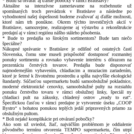
* Budú sa otvárať aj ďalšie pobočky v rámci Bratislavy?
Aktuálne sa intenzívne zameriavame na rozbehnutie už
spomínaných troch prevádzok v Bratislave a následne po
vyhodnotení našej úspešnosti budeme zvažovať aj ďalšie možnosti,
ktoré nám trh ponúkne. Okrem týchto investičných akcií v
Bratislave, samozrejme, realizujeme aj výstavbu a rekonštrukcie
predajní aj v rámci regiónu nášho stáleho pôsobenia.
* Bude to predajňa so širokým sortimentom? Bude tam niečo
špeciálne?
Nákupné správanie v Bratislave je odlišné od ostatných častí
Slovenska, čomu sme museli prispôsobiť dostupnosť rozmanitej
ponuky sortimentu a rovnako vybavenie interiéru s dôrazom na
prezentáciu čerstvých tovarov. Predajňa bude disponovať
najmodernejším vybavením, chladiacim a mraziacim zariadením,
ktoré je šetrné k životnému prostrediu a spĺňa najvyššie ekologické
štandardy. Súčasťou supermarketu budú samoobslužné pokladnice,
moderné elektronické cenovky, samoobslužné pulty na rozsiahlu
ponuku čerstvého tovaru v rámci obslužnej linky, špeciál ny
chladiaci pult na zákusky, chladený ostrov „ready to eat“.
Špecifickou časťou v rámci predajne je vytvorenie úseku „COOP
Bystro“ s bohatou ponukou teplých jedál pripravených priamo za
obslužným pultom.
* Boli nejaké komplikácie pri otváraní pobočky?
Ako som už uviedol, žiaľ, najväčším problémom je oddialenie
pôvodného termínu otvorenia TEMPO supermarketu, čím utrpí