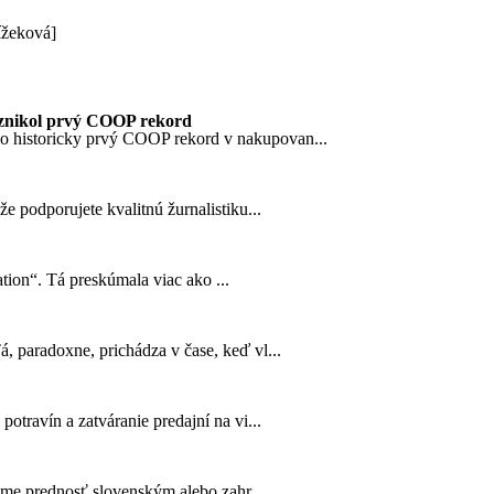
ížeková]
znikol prvý COOP rekord
o historicky prvý COOP rekord v nakupovan...
 podporujete kvalitnú žurnalistiku...
tion“. Tá preskúmala viac ako ...
 paradoxne, prichádza v čase, keď vl...
travín a zatváranie predajní na vi...
ame prednosť slovenským alebo zahr...