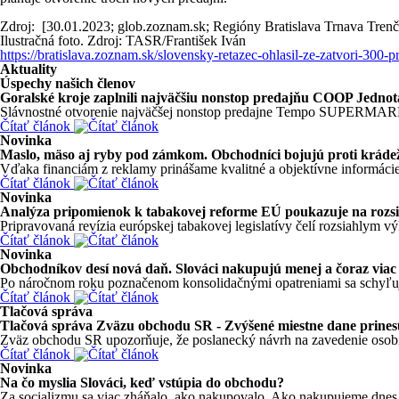
Zdroj: [30.01.2023; glob.zoznam.sk; Regióny Bratislava Trnava Trenč
Ilustračná foto. Zdroj: TASR/František Iván
https://bratislava.zoznam.sk/slovensky-retazec-ohlasil-ze-zatvori-300-
Aktuality
Úspechy našich členov
Goralské kroje zaplnili najväčšiu nonstop predajňu COOP J
Slávnostné otvorenie najväčšej nonstop predajne Tempo SUPERMARKE
Čítať článok
Novinka
Maslo, mäso aj ryby pod zámkom. Obchodníci bojujú proti krád
Vďaka financiám z reklamy prinášame kvalitné a objektívne informácie
Čítať článok
Novinka
Analýza pripomienok k tabakovej reforme EÚ poukazuje na rozsi
Pripravovaná revízia európskej tabakovej legislatívy čelí rozsiahlym v
Čítať článok
Novinka
Obchodníkov desí nová daň. Slováci nakupujú menej a čoraz viac 
Po náročnom roku poznačenom konsolidačnými opatreniami sa schyľuje 
Čítať článok
Tlačová správa
Tlačová správa Zväzu obchodu SR - Zvýšené miestne dane prinesú
Zväz obchodu SR upozorňuje, že poslanecký návrh na zavedenie osobitn
Čítať článok
Novinka
Na čo myslia Slováci, keď vstúpia do obchodu?
Za socializmu sa viac zháňalo, ako nakupovalo. Ako nakupujeme dnes, 