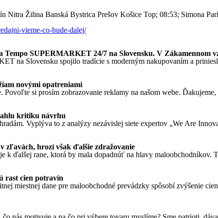
ín Nitra Žilina Banská Bystrica Prešov Košice Top; 08:53; Simona Par
predajni-vieme-co-bude-dalej/
ednota Tempo SUPERMARKET 24/7 na Slovensku. V Zákamennom v
T na Slovensku spojilo tradície s moderným nakupovaním a priniesl
ežiam novými opatreniami
. Povoľte si prosím zobrazovanie reklamy na našom webe. Ďakujeme, že
ahlu kritiku návrhu
ýhradám. Vyplýva to z analýzy nezávislej siete expertov „We Are Innova
v zľavách, hrozí však ďalšie zdražovanie
k ďalšej rane, ktorá by mala dopadnúť na hlavy maloobchodníkov. Tá,
 rast cien potravín
ej miestnej dane pre maloobchodné prevádzky spôsobí zvýšenie cien po
čo nás motivuje a na čo pri výbere tovaru myslíme? Sme patrioti, dáv