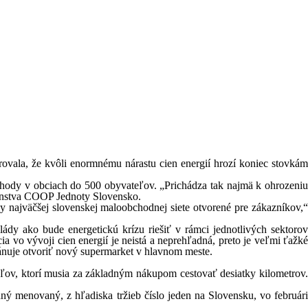
vala, že kvôli enormnému nárastu cien energií hrozí koniec stovkám
chody v obciach do 500 obyvateľov. „Prichádza tak najmä k ohrozeniu
venstva COOP Jednoty Slovensko.
 najväčšej slovenskej maloobchodnej siete otvorené pre zákazníkov,“
lády ako bude energetickú krízu riešiť v rámci jednotlivých sektorov
 vo vývoji cien energií je neistá a neprehľadná, preto je veľmi ťažké
ánuje otvoriť nový supermarket v hlavnom meste.
ľov, ktorí musia za základným nákupom cestovať desiatky kilometrov.
ný menovaný, z hľadiska tržieb číslo jeden na Slovensku, vo februári