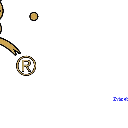
Zväz o