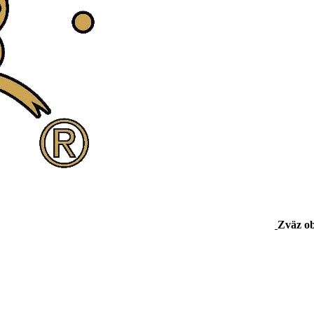
Zväz o