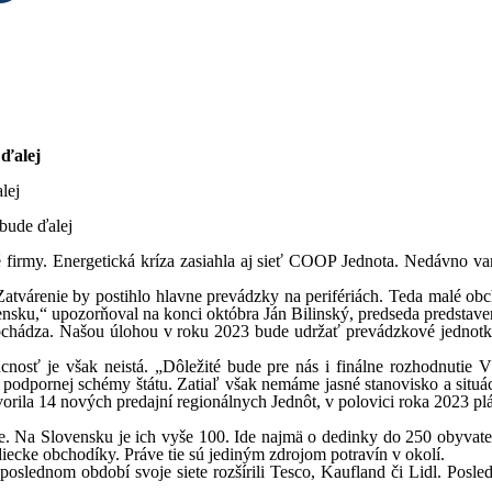
 ďalej
lej
rmy. Energetická kríza zasiahla aj sieť COOP Jednota. Nedávno varo
atvárenie by postihlo hlavne prevádzky na perifériách. Teda malé ob
vensku,“ upozorňoval na konci októbra Ján Bilinský, predseda predsta
ochádza. Našou úlohou v roku 2023 bude udržať prevádzkové jednotky
nosť je však neistá. „Dôležité bude pre nás i finálne rozhodnutie V
odpornej schémy štátu. Zatiaľ však nemáme jasné stanovisko a situácia
rila 14 nových predajní regionálnych Jednôt, v polovici roka 2023 pl
e. Na Slovensku je ich vyše 100. Ide najmä o dedinky do 250 obyvate
idiecke obchodíky. Práve tie sú jediným zdrojom potravín v okolí.
slednom období svoje siete rozšírili Tesco, Kaufland či Lidl. Posled