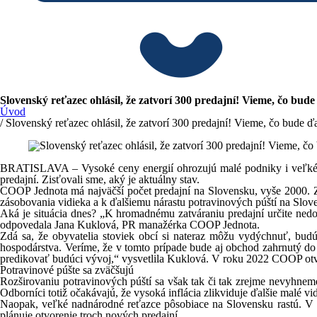
Slovenský reťazec ohlásil, že zatvorí 300 predajní! Vieme, čo bude
Úvod
/ Slovenský reťazec ohlásil, že zatvorí 300 predajní! Vieme, čo bude ďa
BRATISLAVA – Vysoké ceny energií ohrozujú malé podniky i veľké fi
predajní. Zisťovali sme, aký je aktuálny stav.
COOP Jednota má najväčší počet predajní na Slovensku, vyše 2000. Z
zásobovania vidieka a k ďalšiemu nárastu potravinových púští na Slo
Aká je situácia dnes? „K hromadnému zatváraniu predajní určite ned
odpovedala Jana Kuklová, PR manažérka COOP Jednota.
Zdá sa, že obyvatelia stoviek obcí si nateraz môžu vydýchnuť, budúc
hospodárstva. Veríme, že v tomto prípade bude aj obchod zahrnutý do p
predikovať budúci vývoj,“ vysvetlila Kuklová. V roku 2022 COOP otvo
Potravinové púšte sa zväčšujú
Rozširovaniu potravinových púští sa však tak či tak zrejme nevyhnem
Odborníci totiž očakávajú, že vysoká inflácia zlikviduje ďalšie malé v
Naopak, veľké nadnárodné reťazce pôsobiace na Slovensku rastú. V po
plánuje otvorenie troch nových predajní.