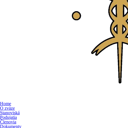
Home
O zväze
Stanoviská
Podujatia
Členovia
Dokumenty