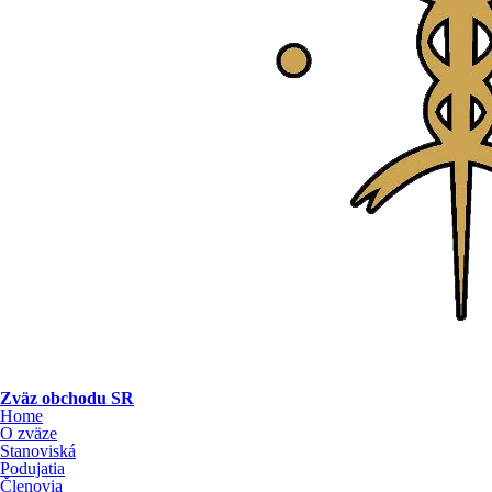
Zväz obchodu SR
Home
O zväze
Stanoviská
Podujatia
Členovia