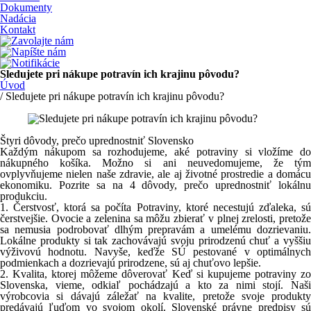
Dokumenty
Nadácia
Kontakt
Sledujete pri nákupe potravín ich krajinu pôvodu?
Úvod
/ Sledujete pri nákupe potravín ich krajinu pôvodu?
Štyri dôvody, prečo uprednostniť Slovensko
Každým nákupom sa rozhodujeme, aké potraviny si vložíme do
nákupného košíka. Možno si ani neuvedomujeme, že tým
ovplyvňujeme nielen naše zdravie, ale aj životné prostredie a domácu
ekonomiku. Pozrite sa na 4 dôvody, prečo uprednostniť lokálnu
produkciu.
1. Čerstvosť, ktorá sa počíta Potraviny, ktoré necestujú zďaleka, sú
čerstvejšie. Ovocie a zelenina sa môžu zbierať v plnej zrelosti, pretože
sa nemusia podrobovať dlhým prepravám a umelému dozrievaniu.
Lokálne produkty si tak zachovávajú svoju prirodzenú chuť a vyššiu
výživovú hodnotu. Navyše, keďže SÚ pestované v optimálnych
podmienkach a dozrievajú prirodzene, sú aj chuťovo lepšie.
2. Kvalita, ktorej môžeme dôverovať Keď si kupujeme potraviny zo
Slovenska, vieme, odkiaľ pochádzajú a kto za nimi stojí. Naši
výrobcovia si dávajú záležať na kvalite, pretože svoje produkty
predávajú ľuďom vo svojom okolí. Slovenské právne predpisy sú