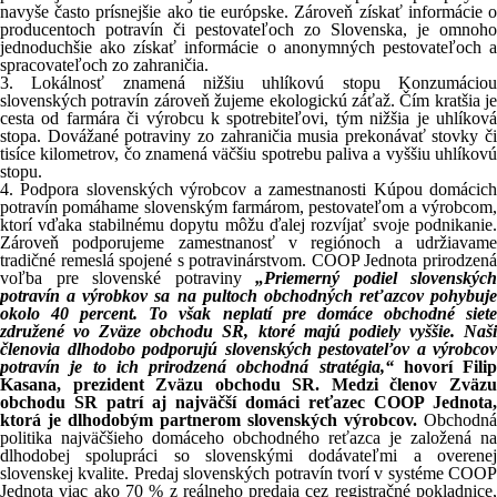
navyše často prísnejšie ako tie európske. Zároveň získať informácie o
producentoch potravín či pestovateľoch zo Slovenska, je omnoho
jednoduchšie ako získať informácie o anonymných pestovateľoch a
spracovateľoch zo zahraničia.
3. Lokálnosť znamená nižšiu uhlíkovú stopu Konzumáciou
slovenských potravín zároveň žujeme ekologickú záťaž. Čím kratšia je
cesta od farmára či výrobcu k spotrebiteľovi, tým nižšia je uhlíková
stopa. Dovážané potraviny zo zahraničia musia prekonávať stovky či
tisíce kilometrov, čo znamená väčšiu spotrebu paliva a vyššiu uhlíkovú
stopu.
4. Podpora slovenských výrobcov a zamestnanosti Kúpou domácich
potravín pomáhame slovenským farmárom, pestovateľom a výrobcom,
ktorí vďaka stabilnému dopytu môžu ďalej rozvíjať svoje podnikanie.
Zároveň podporujeme zamestnanosť v regiónoch a udržiavame
tradičné remeslá spojené s potravinárstvom. COOP Jednota prirodzená
voľba pre slovenské potraviny
„Priemerný podiel slovenských
potravín a výrobkov sa na pultoch obchodných reťazcov pohybuje
okolo 40 percent. To však neplatí pre domáce obchodné siete
združené vo Zväze obchodu SR, ktoré majú podiely vyššie. Naši
členovia dlhodobo podporujú slovenských pestovateľov a výrobcov
potravín je to ich prirodzená obchodná stratégia,“
hovorí Filip
Kasana, prezident Zväzu obchodu SR. Medzi členov Zväzu
obchodu SR patrí aj najväčší domáci reťazec COOP Jednota,
ktorá je dlhodobým partnerom slovenských výrobcov.
Obchodná
politika najväčšieho domáceho obchodného reťazca je založená na
dlhodobej spolupráci so slovenskými dodávateľmi a overenej
slovenskej kvalite. Predaj slovenských potravín tvorí v systéme COOP
Jednota viac ako 70 % z reálneho predaja cez registračné pokladnice,