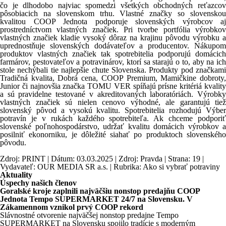
čo je dlhodobo najviac spomedzi všetkých obchodných reťazcov
pôsobiacich na slovenskom trhu. Vlastné značky so slovenskou
kvalitou COOP Jednota podporuje slovenských výrobcov aj
prostredníctvom vlastných značiek. Pri tvorbe portfólia výrobkov
vlastných značiek kladie vysoký dôraz na krajinu pôvodu výrobku a
uprednostňuje slovenských dodávateľov a producentov. Nákupom
produktov vlastných značiek tak spotrebitelia podporujú domácich
farmárov, pestovateľov a potravinárov, ktorí sa starajú o to, aby na ich
stole nechýbali tie najlepšie chute Slovenska. Produkty pod značkami
Tradičná kvalita, Dobrá cena, COOP Premium, Mamičkine dobroty,
Junior či najnovšia značka TOMU VER spíňajú prísne kritériá kvality
a sú pravidelne testované v akreditovaných laboratóriách. Výrobky
vlastných značiek sú nielen cenovo výhodné, ale garantujú tiež
slovenský pôvod a vysokú kvalitu. Spotrebitelia rozhodujú Výber
potravín je v rukách každého spotrebiteľa. Ak chceme podporiť
slovenské poľnohospodárstvo, udržať kvalitu domácich výrobkov a
posilniť ekonorniku, je dôležité siahať po produktoch slovenského
pôvodu.
Zdroj: PRINT | Dátum: 03.03.2025 | Zdroj: Pravda | Strana: 19 |
Vydavateľ: OUR MEDIA SR a.s. | Rubrika: Ako si vybrať potraviny
Aktuality
Úspechy našich členov
Goralské kroje zaplnili najväčšiu nonstop predajňu COOP
Jednota Tempo SUPERMARKET 24/7 na Slovensku. V
Zákamennom vznikol prvý COOP rekord
Slávnostné otvorenie najväčšej nonstop predajne Tempo
SUPERMARKET na Slovensku spojilo tradície s moderným