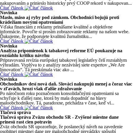
nakupovaním a prinieslo historicky prvý COOP rekord v nakupovan...
Čítať článok
Novinka
Maslo, mäso aj ryby pod zámkom. Obchodníci bojujú proti
krádežiam novými opatreniami
Vďaka financiám z reklamy prinášame kvalitné a objektívne
informácie. Povoľte si prosím zobrazovanie reklamy na našom webe.
Ďakujeme, že podporujete kvalitnú žurnalistiku...
Čítať článok
Novinka
Analýza pripomienok k tabakovej reforme EÚ poukazuje na
rozsiahlu kritiku návrhu
Pripravovaná revízia európskej tabakovej legislatívy čelí rozsiahlym
výhradám. Vyplýva to z analýzy nezávislej siete expertov „We Are
Innovation“. Tá preskúmala viac ako ...
Čítať článok
Novinka
Obchodníkov desí nová daň. Slováci nakupujú menej a čoraz viac
v zľavách, hrozí však ďalšie zdražovanie
Po náročnom roku poznačenom konsolidačnými opatreniami sa
schyľuje k ďalšej rane, ktorá by mala dopadnúť na hlavy
maloobchodníkov. Tá, paradoxne, prichádza v čase, keď vl...
Čítať článok
Tlačová správa
Tlačová správa Zväzu obchodu SR - Zvýšené miestne dane
prinesú rast cien potravín
Zväz obchodu SR upozorňuje, že poslanecký návrh na zavedenie
osobitnej miestnej dane pre maloobchodné prevádzky spôsobí