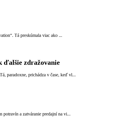
ation“. Tá preskúmala viac ako ...
k ďalšie zdražovanie
, paradoxne, prichádza v čase, keď vl...
otravín a zatváranie predajní na vi...