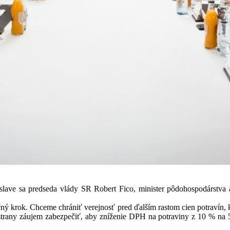
lave sa predseda vlády SR Robert Fico, minister pôdohospodárstva a
flačný krok. Chceme chrániť verejnosť pred ďalším rastom cien potravín
 strany záujem zabezpečiť, aby zníženie DPH na potraviny z 10 % na 5