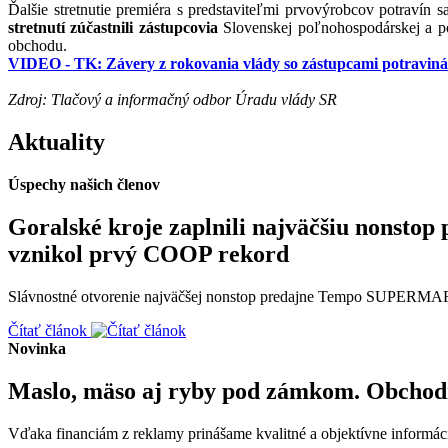
Ďalšie stretnutie premiéra s predstaviteľmi prvovýrobcov potraví
stretnutí zúčastnili zástupcovia
Slovenskej poľnohospodárskej a po
obchodu.
VIDEO - TK: Závery z rokovania vlády so zástupcami potraviná
Zdroj: Tlačový a informačný odbor Úradu vlády SR
Aktuality
Úspechy našich členov
Goralské kroje zaplnili najväčšiu non
vznikol prvý COOP rekord
Slávnostné otvorenie najväčšej nonstop predajne Tempo SUPERMARK
Čítať článok
Novinka
Maslo, mäso aj ryby pod zámkom. Obchodn
Vďaka financiám z reklamy prinášame kvalitné a objektívne informáci