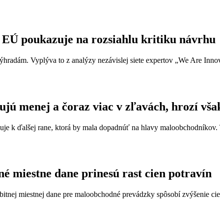
EÚ poukazuje na rozsiahlu kritiku návrhu
 výhradám. Vyplýva to z analýzy nezávislej siete expertov „We Are Innov
jú menej a čoraz viac v zľavách, hrozí vša
 k ďalšej rane, ktorá by mala dopadnúť na hlavy maloobchodníkov. Tá
é miestne dane prinesú rast cien potravín
nej miestnej dane pre maloobchodné prevádzky spôsobí zvýšenie cien p