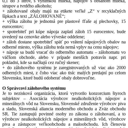
0,1 do 3 litrov, s výnimkou mlieka, nápojov s obsahom mlieka,
sirupov a tvrdého alkoholu;
+ zálohované obaly majú na etikete veľké „Z“ v recyklačných
šípkach a text „ZÁLOHOVANÉ“;
+ výška zálohu je jednotná pre plastové fľaše aj plechovky, 15
eurocentov;
+ spotrebiteľ pri kúpe nápoja zaplatí záloh 15 eurocentov, bude
uvedený na cenovke alebo výveske oddelene;
+ záloh dostane spotrebiteľ späť po vrátení nápojových obalov na
odberné miesto, výška zálohu teda nemá vplyv na cenu nápojov;
+ nápoje sa budú vracať do odberného automatu – zálohomatu vo
väčšom obchode, alebo v prípade menších potravín napr. pri
pokladni, kde sa načítajú cez ručný skener;
+ do zálohového systému je zaregistrovaných už viac ako 2000
odberných miest, z čoho viac ako tisíc malých predajní po celom
Slovensku, ktoré budú odoberať obaly dobrovoľne.
O Správcovi zálohového systému
Je to nezisková organizácia, ktorú vytvorilo konzorcium štyroch
subjektov – Asociácia výrobcov nealkoholických nápojov a
minerálnych vôd na Slovensku, Slovenské združenie výrobcov piva
a sladu, Slovenská aliancia moderného obchodu a Zväz obchodu
SR. Tie zastupujú povinné osoby zo zákona o zálohovaní, a to
výrobcov nealkoholických nápojov a minerálnych vôd, výrobcov
piva a zástupcov veľkoobchodu a maloobchodu. Ich členovia