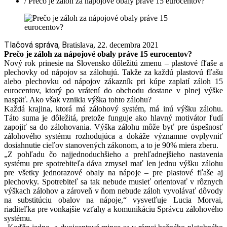
/ Prečo je záloh za nápojové obaly práve 15 eurocentov?
Tlačová správa, B
ratislava, 22. decembra 2021
Prečo je záloh za nápojové obaly práve 15 eurocentov?
Nový rok prinesie na Slovensko dôležitú zmenu – plastové fľaše a
plechovky od nápojov sa zálohujú. Takže za každú plastovú fľašu
alebo plechovku od nápojov zákazník pri kúpe zaplatí záloh 15
eurocentov, ktorý po vrátení do obchodu dostane v plnej výške
naspäť. Ako však vznikla výška tohto zálohu?
Každá krajina, ktorá má zálohový systém, má inú výšku zálohu.
Táto suma je dôležitá, pretože funguje ako hlavný motivátor ľudí
zapojiť sa do zálohovania. Výška zálohu môže byť pre úspešnosť
zálohového systému rozhodujúca a dokáže významne ovplyvniť
dosiahnutie cieľov stanovených zákonom, a to je 90% miera zberu.
„Z pohľadu čo najjednoduchšieho a prehľadnejšieho nastavenia
systému pre spotrebiteľa dáva zmysel mať len jednu výšku zálohu
pre všetky jednorazové obaly na nápoje – pre plastové fľaše aj
plechovky. Spotrebiteľ sa tak nebude musieť orientovať v rôznych
výškach zálohov a zároveň v ňom nebude záloh vyvolávať dôvody
na substitúciu obalov na nápoje,“ vysvetľuje Lucia Morvai,
riaditeľka pre vonkajšie vzťahy a komunikáciu Správcu zálohového
systému.