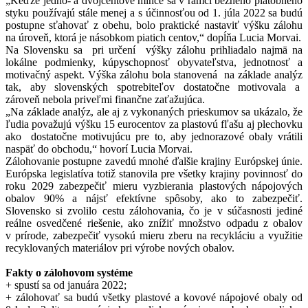
„Keďže jedno- a dvojcentové mince sa v rámci bežného platobného
styku používajú stále menej a s účinnosťou od 1. júla 2022 sa budú
postupne sťahovať z obehu, bolo praktické nastaviť výšku zálohu
na úroveň, ktorá je násobkom piatich centov,“ dopĺňa Lucia Morvai.
Na Slovensku sa pri určení výšky zálohu prihliadalo najmä na
lokálne podmienky, kúpyschopnosť obyvateľstva, jednotnosť a
motivačný aspekt. Výška zálohu bola stanovená na základe analýz
tak, aby slovenských spotrebiteľov dostatočne motivovala a
zároveň nebola priveľmi finančne zaťažujúca.
„Na základe analýz, ale aj z vykonaných prieskumov sa ukázalo, že
ľudia považujú výšku 15 eurocentov za plastovú fľašu aj plechovku
ako dostatočne motivujúcu pre to, aby jednorazové obaly vrátili
naspäť do obchodu,“ hovorí Lucia Morvai.
Zálohovanie postupne zavedú mnohé ďalšie krajiny Európskej únie.
Európska legislatíva totiž stanovila pre všetky krajiny povinnosť do
roku 2029 zabezpečiť mieru vyzbierania plastových nápojových
obalov 90% a nájsť efektívne spôsoby, ako to zabezpečiť.
Slovensko si zvolilo cestu zálohovania, čo je v súčasnosti jediné
reálne osvedčené riešenie, ako znížiť množstvo odpadu z obalov
v prírode, zabezpečiť vysokú mieru zberu na recykláciu a využitie
recyklovaných materiálov pri výrobe nových obalov.
Fakty o zálohovom systéme
+ spustí sa od januára 2022;
+ zálohovať sa budú všetky plastové a kovové nápojové obaly od