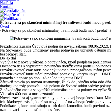
Nadácia
Kontakt
Potraviny sa po skončení minimálnej trvanlivosti budú môcť pred
Úvod
/ Potraviny sa po skončení minimálnej trvanlivosti budú môcť predať. 
Prezidentka Zuzana Čaputová podpísala novelu zákona (08.06.2022), kto
Na Slovensku bude umožnený predaj potravín po uplynutí dátumu mini
bezpečnosti štátu.
Do 45 dní
Vyplýva to z novely zákona o potravinách, ktorú podpísala prezidentk
Dochádza tiež k vypusteniu povinného dodržiavania podielu poľnohospo
Prevádzkovateľ však bude povinný uviesť v propagačnom letáku perce
Prevádzkovateľ bude môcť predávať potraviny, ktorým uplynul DMT, l
potravín a najviac po dobu 45 dní od uplynutia DMT.
Zároveň novela po novom ustanovuje, že ak do jedného roka odo dňa 
úradnej kontroly potravín uloží pokutu do štvornásobku sadzby pokuty
Z pôvodného znenia sa vypúšťa minimálna hranica pokuty vo výške 50
Viac ako 400 ton sa musí oznámiť
Novela zavádza aj systém ochrany potravinovej bezpečnosti štátu. M
ich skladových zásob, ktoré sú nevyhnutné na zabezpečenie potravinove
Podnikatelia, ktorí umiestňujú na trh danú komoditu, budú povinní oz
oznamovacia povinnosť plní mesačne.