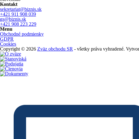
Kontakt
sekretariat@biznis.sk
+421 911 908 039
gs@biznis.sk
+421 908 223 229
Menu
Obchodné podmienky
GDPR
Cookies
Copyright © 2026
Zväz obchodu SR
- všetky práva vyhradené. Vytvor