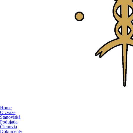
Home
O zväze
Stanoviská
Podujatia
Členovia
Dokumenty