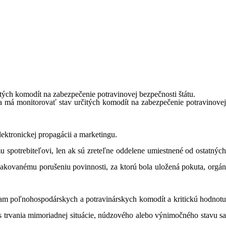
tých komodít na zabezpečenie potravinovej bezpečnosti štátu.
a má monitorovať stav určitých komodít na zabezpečenie potravinovej
ektronickej propagácii a marketingu.
spotrebiteľovi, len ak sú zreteľne oddelene umiestnené od ostatných
akovanému porušeniu povinnosti, za ktorú bola uložená pokuta, orgán
nam poľnohospodárskych a potravinárskych komodít a kritickú hodnotu
s trvania mimoriadnej situácie, núdzového alebo výnimočného stavu sa