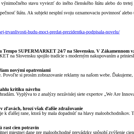
 výnimočného stavu vyviezť do iného členského štátu alebo do tretej
pečnosť štátu. Ak subjekt nesplní svoju oznamovaciu povinnosť alebo 
j-trvanlivosti-budu-moct-predat-prezidentka-podpisala-novelu/
ednota Tempo SUPERMARKET 24/7 na Slovensku. V Zákamennom v
T na Slovensku spojilo tradície s moderným nakupovaním a priniesl
ežiam novými opatreniami
. Povoľte si prosím zobrazovanie reklamy na našom webe. Ďakujeme, že
ahlu kritiku návrhu
ýhradám. Vyplýva to z analýzy nezávislej siete expertov „We Are Innova
v zľavách, hrozí však ďalšie zdražovanie
k ďalšej rane, ktorá by mala dopadnúť na hlavy maloobchodníkov. Tá,
 rast cien potravín
ej miestnej dane pre maloobchodné prevádzky spôsobí zvýšenie cien po