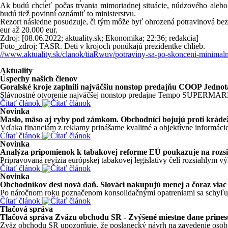
Ak budú chcieť počas trvania mimoriadnej situácie, núdzového alebo
budú tiež povinní oznámiť to ministerstvu.
Rezort následne posudzuje, či tým môže byť ohrozená potravinová bez
eur až 20.000 eur.
Zdroj: [08.06.2022; aktuality.sk; Ekonomika; 22:36; redakcia]
Foto_zdroj: TASR. Deti v krojoch ponúkajú prezidentke chlieb.
//www.aktuality.sk/clanok/tiaRwuv/potraviny-sa-po-skonceni-minimalne
Aktuality
Úspechy našich členov
Goralské kroje zaplnili najväčšiu nonstop predajňu COOP J
Slávnostné otvorenie najväčšej nonstop predajne Tempo SUPERMARKE
Čítať článok
Novinka
Maslo, mäso aj ryby pod zámkom. Obchodníci bojujú proti krád
Vďaka financiám z reklamy prinášame kvalitné a objektívne informácie
Čítať článok
Novinka
Analýza pripomienok k tabakovej reforme EÚ poukazuje na rozsi
Pripravovaná revízia európskej tabakovej legislatívy čelí rozsiahlym v
Čítať článok
Novinka
Obchodníkov desí nová daň. Slováci nakupujú menej a čoraz viac 
Po náročnom roku poznačenom konsolidačnými opatreniami sa schyľuje 
Čítať článok
Tlačová správa
Tlačová správa Zväzu obchodu SR - Zvýšené miestne dane prinesú
Zväz obchodu SR upozorňuje, že poslanecký návrh na zavedenie osobitn