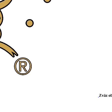
Zväz o