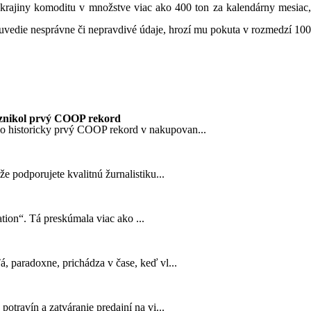
 krajiny komoditu v množstve viac ako 400 ton za kalendárny mesiac,
uvedie nesprávne či nepravdivé údaje, hrozí mu pokuta v rozmedzí 100
znikol prvý COOP rekord
o historicky prvý COOP rekord v nakupovan...
 podporujete kvalitnú žurnalistiku...
tion“. Tá preskúmala viac ako ...
 paradoxne, prichádza v čase, keď vl...
travín a zatváranie predajní na vi...