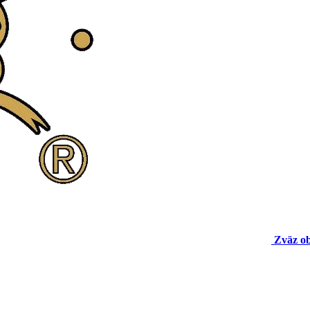
Zväz o