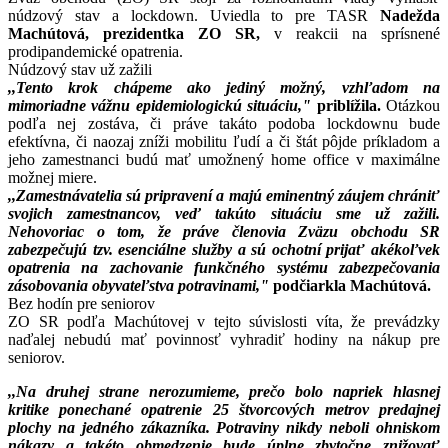
núdzový stav a lockdown. Uviedla to pre TASR
Nadežda
Machútová, prezidentka ZO SR,
v reakcii na sprísnené
prodipandemické opatrenia.
Núdzový stav už zažili
,,Tento krok chápeme ako jediný možný, vzhľadom na
mimoriadne vážnu epidemiologickú situáciu,"
priblížila.
Otázkou
podľa nej zostáva, či práve takáto podoba lockdownu bude
efektívna, či naozaj zníži mobilitu ľudí a či štát pôjde príkladom a
jeho zamestnanci budú mať umožnený home office v maximálne
možnej miere.
,,Zamestnávatelia sú pripravení a majú eminentný záujem chrániť
svojich zamestnancov, veď takúto situáciu sme už zažili.
Nehovoriac o tom, že práve členovia Zväzu obchodu SR
zabezpečujú tzv. esenciálne služby a sú ochotní prijať akékoľvek
opatrenia na zachovanie funkčného systému zabezpečovania
zásobovania obyvateľstva potravinami,"
podčiarkla Machútová.
Bez hodín pre seniorov
ZO SR podľa Machútovej v tejto súvislosti víta, že prevádzky
naďalej nebudú mať povinnosť vyhradiť hodiny na nákup pre
seniorov.
,,Na druhej strane nerozumieme, prečo bolo napriek hlasnej
kritike ponechané opatrenie 25 štvorcových metrov predajnej
plochy na jedného zákazníka. Potraviny nikdy neboli ohniskom
nákazy a takéto obmedzenie bude úplne zbytočne znižovať