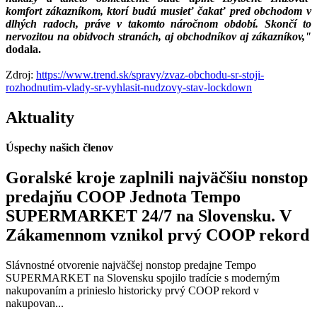
komfort zákazníkom, ktorí budú musieť čakať pred obchodom v
dlhých radoch, práve v takomto náročnom období. Skončí to
nervozitou na obidvoch stranách, aj obchodníkov aj zákazníkov,"
dodala.
Zdroj:
https://www.trend.sk/spravy/zvaz-obchodu-sr-stoji-
rozhodnutim-vlady-sr-vyhlasit-nudzovy-stav-lockdown
Aktuality
Úspechy našich členov
Goralské kroje zaplnili najväčšiu nonstop
predajňu COOP Jednota Tempo
SUPERMARKET 24/7 na Slovensku. V
Zákamennom vznikol prvý COOP rekord
Slávnostné otvorenie najväčšej nonstop predajne Tempo
SUPERMARKET na Slovensku spojilo tradície s moderným
nakupovaním a prinieslo historicky prvý COOP rekord v
nakupovan...