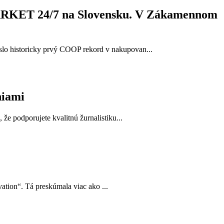
MARKET 24/7 na Slovensku. V Zákamennom
lo historicky prvý COOP rekord v nakupovan...
niami
e podporujete kvalitnú žurnalistiku...
ation“. Tá preskúmala viac ako ...