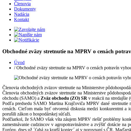
Členovia
Dokumenty
Nadácia
Kontakt
Obchodné zväzy stretnutie na MPRV o cenách potrav
Úvod
/ Obchodné zväzy stretnutie na MPRV o cenách potravín vyhod
Členovia obchodných zväzov stretnutie na Ministerstve pôdohospodá
Členovia obchodných zväzov stretnutie na Ministerstve pôdohospod
obchodu (SAMO) a
Zväz obchodu (ZO) SR
v reakcii na stredajšie
Podľa predsedu SAMO Martina Krajčoviča MPRV dané stretnutie neo
cenách. Cieľom mala byť otvorená diskusia medzi konkurentmi a ic
porušili zákon o hospodárskej súťaži.
Podčiarkol, že SAMO však víta záujem MPRV riešiť problémy konkur
zamestnávanie cudzincov v agropotravinárstve a zvýšiť dotácie na 
Európy, dnes už ´ťahá za kratší koniec´ aj v porovnaní s ČR, Maďar