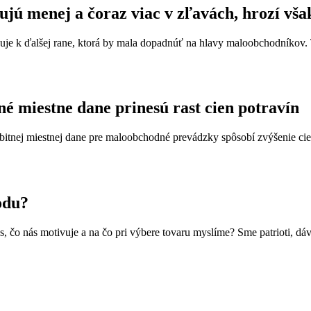
jú menej a čoraz viac v zľavách, hrozí vša
 k ďalšej rane, ktorá by mala dopadnúť na hlavy maloobchodníkov. Tá
é miestne dane prinesú rast cien potravín
nej miestnej dane pre maloobchodné prevádzky spôsobí zvýšenie cien p
odu?
 čo nás motivuje a na čo pri výbere tovaru myslíme? Sme patrioti, dá