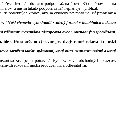
anú českí hydinári domácu podporu až na úrovni 35 miliónov eur, na
ov, u nás sa takáto podpora zatiaľ neplánuje,” priblížil.
ie potrebných krokov, aby sa cyklicky nevracali tie isté problémy a
ie.
“Naši členovia vyhodnotili zvolený formát v kombinácii s témou
aní zúčastniť maximálne zástupcovia dvoch obchodných spoločností,
n, ide o tému určenú výslovne pre dvojstranné rokovania medzi
väzov a združení takým spôsobom, ktorý bude nediskriminačný a ktorý
rorezort so zástupcami potravinárskych zväzov a obchodných reťazcov.
erálnych rokovaní medzi producentmi a odberateľmi.