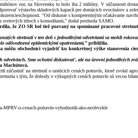
miliónov eur, na Slovensku to bolo iba 2 milióny. V súčasnosti dost
rovať výstavbu skladových kapacít pre domácich ovocinárov a zeleninár
onkurencieschopnosti. “Od diskusie s kompetentnými očakávame navrhnut
 na svetových trhoch s komoditami,” dodal predseda SAMO.
la, že ZO SR bol tiež pozvaný na spomínané pracovné stretnut
nutých stretnutí v ten deň s jednotlivými odvetviami sa mohli rokov
bolo odôvodnené epidemickými opatreniami,”
priblížila.
sa môžu obchodníci vyjadriť ku konkrétnej výške stanovenia cie
ch odvetviach. Sme ochotní diskutovať, ale na úrovni jednotlivých z
a Machútová.
 zúčastniť na stretnutí o rastúcich cenách potravín, ktoré zvolal ag
etnutia s tým, že dohody o výkupných cenách potravín sú vecou bilat
-na-MPRV-o-cenach-potravin-vyhodnotili-ako-neobvykle