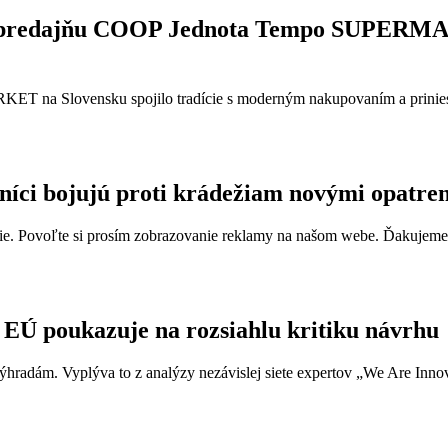
stop predajňu COOP Jednota Tempo SUPER
ET na Slovensku spojilo tradície s moderným nakupovaním a prinies
íci bojujú proti krádežiam novými opatre
e. Povoľte si prosím zobrazovanie reklamy na našom webe. Ďakujeme, ž
EÚ poukazuje na rozsiahlu kritiku návrhu
 výhradám. Vyplýva to z analýzy nezávislej siete expertov „We Are Innov