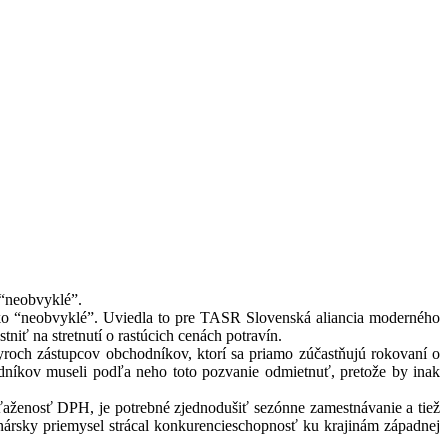
 “neobvyklé”.
ako “neobvyklé”. Uviedla to pre TASR Slovenská aliancia moderného
tniť na stretnutí o rastúcich cenách potravín.
och zástupcov obchodníkov, ktorí sa priamo zúčastňujú rokovaní o
dníkov museli podľa neho toto pozvanie odmietnuť, pretože by inak
aženosť DPH, je potrebné zjednodušiť sezónne zamestnávanie a tiež
nársky priemysel strácal konkurencieschopnosť ku krajinám západnej