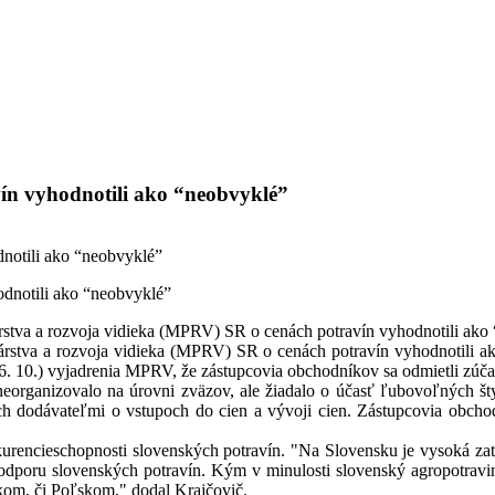
ín vyhodnotili ako “neobvyklé”
notili ako “neobvyklé”
rstva a rozvoja vidieka (MPRV) SR o cenách potravín vyhodnotili ako
árstva a rozvoja vidieka (MPRV) SR o cenách potravín vyhodnotili 
 (6. 10.) vyjadrenia MPRV, že zástupcovia obchodníkov sa odmietli zúčas
rganizovalo na úrovni zväzov, ale žiadalo o účasť ľubovoľných štyr
h dodávateľmi o vstupoch do cien a vývoji cien. Zástupcovia obcho
encieschopnosti slovenských potravín. "Na Slovensku je vysoká zať
podporu slovenských potravín. Kým v minulosti slovenský agropotravi
skom, či Poľskom," dodal Krajčovič.