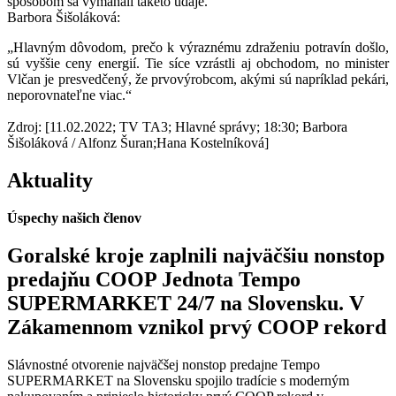
spôsobom sa vymáhali takéto údaje.“
Barbora Šišoláková:
„Hlavným dôvodom, prečo k výraznému zdraženiu potravín došlo,
sú vyššie ceny energií. Tie síce vzrástli aj obchodom, no minister
Vlčan je presvedčený, že prvovýrobcom, akými sú napríklad pekári,
neporovnateľne viac.“
Zdroj: [11.02.2022; TV TA3; Hlavné správy; 18:30; Barbora
Šišoláková / Alfonz Šuran;Hana Kostelníková]
Aktuality
Úspechy našich členov
Goralské kroje zaplnili najväčšiu nonstop
predajňu COOP Jednota Tempo
SUPERMARKET 24/7 na Slovensku. V
Zákamennom vznikol prvý COOP rekord
Slávnostné otvorenie najväčšej nonstop predajne Tempo
SUPERMARKET na Slovensku spojilo tradície s moderným