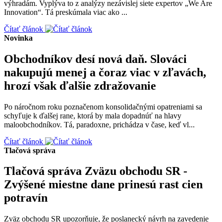
výhradám. Vyplýva to z analýzy nezávislej siete expertov „We Are
Innovation“. Tá preskúmala viac ako ...
Čítať článok
Novinka
Obchodníkov desí nová daň. Slováci
nakupujú menej a čoraz viac v zľavách,
hrozí však ďalšie zdražovanie
Po náročnom roku poznačenom konsolidačnými opatreniami sa
schyľuje k ďalšej rane, ktorá by mala dopadnúť na hlavy
maloobchodníkov. Tá, paradoxne, prichádza v čase, keď vl...
Čítať článok
Tlačová správa
Tlačová správa Zväzu obchodu SR -
Zvýšené miestne dane prinesú rast cien
potravín
Zväz obchodu SR upozorňuje, že poslanecký návrh na zavedenie