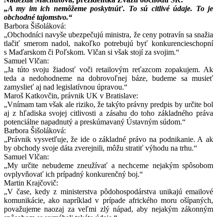
„A my im ich nemôžeme poskytnúť. To sú citlivé údaje. To je
obchodné tajomstvo.“
Barbora Šišoláková:
„Obchodníci navyše ubezpečujú ministra, že ceny potravín sa snažia
tlačiť smerom nadol, nakoľko potrebujú byť konkurencieschopní
s Maďarskom či Poľskom. Vlčan si však stojí za svojim.“
Samuel Vlčan:
„Ja túto svoju žiadosť voči retailovým reťazcom zopakujem. Ak
teda a nedohodneme na dobrovoľnej báze, budeme sa musieť
zamyslieť aj nad legislatívnou úpravou.“
Maroš Katkovčin, právnik UK v Bratislave:
„Vnímam tam však ale riziko, že takýto právny predpis by určite bol
aj z hľadiska svojej citlivosti a zásahu do toho základného práva
potenciálne napadnutý a preskúmavaný Ústavným súdom.“
Barbora Šišoláková:
„Právnik vysvetľuje, že ide o základné právo na podnikanie. A ak
by obchody svoje dáta zverejnili, môžu stratiť výhodu na trhu.“
Samuel Vlčan:
„My určite nebudeme zneužívať a nechceme nejakým spôsobom
ovplyvňovať ich prípadný konkurenčný boj.“
Martin Krajčovič:
„V čase, kedy z ministerstva pôdohospodárstva unikajú emailové
komunikácie, ako napríklad v prípade afrického moru ošípaných,
považujeme naozaj za veľmi zlý nápad, aby nejakým zákonným