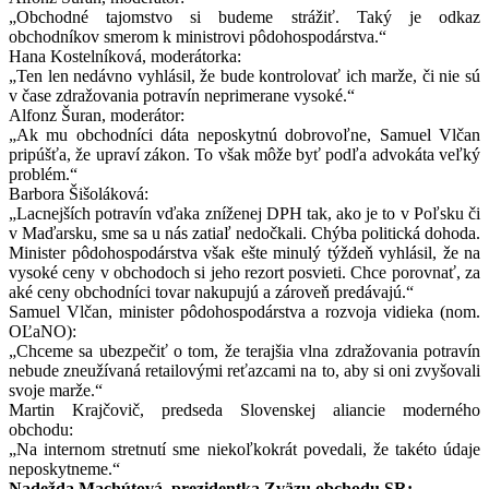
„Obchodné tajomstvo si budeme strážiť. Taký je odkaz
obchodníkov smerom k ministrovi pôdohospodárstva.“
Hana Kostelníková, moderátorka:
„Ten len nedávno vyhlásil, že bude kontrolovať ich marže, či nie sú
v čase zdražovania potravín neprimerane vysoké.“
Alfonz Šuran, moderátor:
„Ak mu obchodníci dáta neposkytnú dobrovoľne, Samuel Vlčan
pripúšťa, že upraví zákon. To však môže byť podľa advokáta veľký
problém.“
Barbora Šišoláková:
„Lacnejších potravín vďaka zníženej DPH tak, ako je to v Poľsku či
v Maďarsku, sme sa u nás zatiaľ nedočkali. Chýba politická dohoda.
Minister pôdohospodárstva však ešte minulý týždeň vyhlásil, že na
vysoké ceny v obchodoch si jeho rezort posvieti. Chce porovnať, za
aké ceny obchodníci tovar nakupujú a zároveň predávajú.“
Samuel Vlčan, minister pôdohospodárstva a rozvoja vidieka (nom.
OĽaNO):
„Chceme sa ubezpečiť o tom, že terajšia vlna zdražovania potravín
nebude zneužívaná retailovými reťazcami na to, aby si oni zvyšovali
svoje marže.“
Martin Krajčovič, predseda Slovenskej aliancie moderného
obchodu:
„Na internom stretnutí sme niekoľkokrát povedali, že takéto údaje
neposkytneme.“
Nadežda Machútová, prezidentka Zväzu obchodu SR: