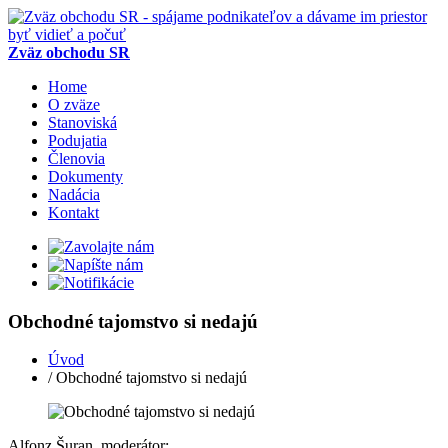
Zväz obchodu SR
Home
O zväze
Stanoviská
Podujatia
Členovia
Dokumenty
Nadácia
Kontakt
Obchodné tajomstvo si nedajú
Úvod
/ Obchodné tajomstvo si nedajú
Alfonz Šuran, moderátor: