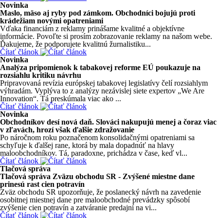
Novinka
Maslo, mäso aj ryby pod zámkom. Obchodníci bojujú proti
krádežiam novými opatreniami
Vďaka financiám z reklamy prinášame kvalitné a objektívne
informácie. Povoľte si prosím zobrazovanie reklamy na našom webe.
Ďakujeme, že podporujete kvalitnú žurnalistiku...
Čítať článok
Novinka
Analýza pripomienok k tabakovej reforme EÚ poukazuje na
rozsiahlu kritiku návrhu
Pripravovaná revízia európskej tabakovej legislatívy čelí rozsiahlym
výhradám. Vyplýva to z analýzy nezávislej siete expertov „We Are
Innovation“. Tá preskúmala viac ako ...
Čítať článok
Novinka
Obchodníkov desí nová daň. Slováci nakupujú menej a čoraz viac
v zľavách, hrozí však ďalšie zdražovanie
Po náročnom roku poznačenom konsolidačnými opatreniami sa
schyľuje k ďalšej rane, ktorá by mala dopadnúť na hlavy
maloobchodníkov. Tá, paradoxne, prichádza v čase, keď vl...
Čítať článok
Tlačová správa
Tlačová správa Zväzu obchodu SR - Zvýšené miestne dane
prinesú rast cien potravín
Zväz obchodu SR upozorňuje, že poslanecký návrh na zavedenie
osobitnej miestnej dane pre maloobchodné prevádzky spôsobí
zvýšenie cien potravín a zatváranie predajní na vi...
Čítať článok