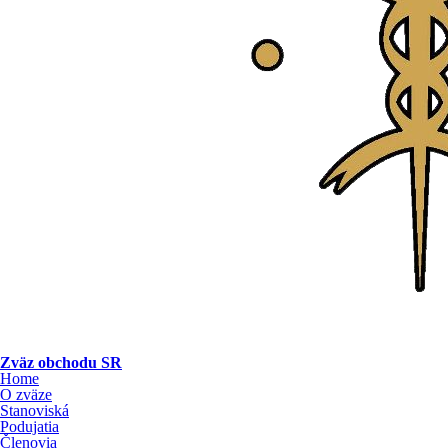
Zväz obchodu SR
Home
O zväze
Stanoviská
Podujatia
Členovia