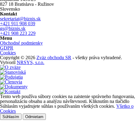
827 18 Bratislava - Ružinov
Slovensko
Kontakt
sekretariat@biznis.sk
+421 911 908 039
gs@biznis.sk
+421 908 223 229
Menu
Obchodné podmienky
GDPR
Cookies
Copyright © 2026
Zväz obchodu SR
- všetky práva vyhradené.
Vytvoril
NRSYS, s.r.o.
Tento web používa súbory cookies na zaistenie správneho fungovania,
personalizáciu obsahu a analýzu návštevnosti. Kliknutím na tlačidlo
Súhlasím vyjadrujete súhlas s používaním všetkých cookies.
Všetko o
Cookies
Súhlasím
Odmietam