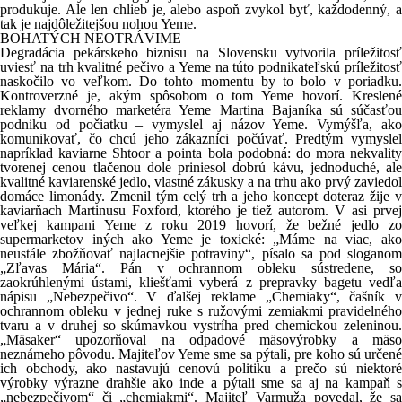
produkuje. Ale len chlieb je, alebo aspoň zvykol byť, každodenný, a
tak je najdôležitejšou nohou Yeme.
BOHATÝCH NEOTRÁVIME
Degradácia pekárskeho biznisu na Slovensku vytvorila príležitosť
uviesť na trh kvalitné pečivo a Yeme na túto podnikateľskú príležitosť
naskočilo vo veľkom. Do tohto momentu by to bolo v poriadku.
Kontroverzné je, akým spôsobom o tom Yeme hovorí. Kreslené
reklamy dvorného marketéra Yeme Martina Bajaníka sú súčasťou
podniku od počiatku – vymyslel aj názov Yeme. Vymýšľa, ako
komunikovať, čo chcú jeho zákazníci počúvať. Predtým vymyslel
napríklad kaviarne Shtoor a pointa bola podobná: do mora nekvality
tvorenej cenou tlačenou dole priniesol dobrú kávu, jednoduché, ale
kvalitné kaviarenské jedlo, vlastné zákusky a na trhu ako prvý zaviedol
domáce limonády. Zmenil tým celý trh a jeho koncept doteraz žije v
kaviarňach Martinusu Foxford, ktorého je tiež autorom. V asi prvej
veľkej kampani Yeme z roku 2019 hovorí, že bežné jedlo zo
supermarketov iných ako Yeme je toxické: „Máme na viac, ako
neustále zbožňovať najlacnejšie potraviny“, písalo sa pod sloganom
„Zľavas Mária“. Pán v ochrannom obleku sústredene, so
zaokrúhlenými ústami, kliešťami vyberá z prepravky bagetu vedľa
nápisu „Nebezpečivo“. V ďalšej reklame „Chemiaky“, čašník v
ochrannom obleku v jednej ruke s ružovými zemiakmi pravidelného
tvaru a v druhej so skúmavkou vystríha pred chemickou zeleninou.
„Mäsaker“ upozorňoval na odpadové mäsovýrobky a mäso
neznámeho pôvodu. Majiteľov Yeme sme sa pýtali, pre koho sú určené
ich obchody, ako nastavujú cenovú politiku a prečo sú niektoré
výrobky výrazne drahšie ako inde a pýtali sme sa aj na kampaň s
„nebezpečivom“ či „chemiakmi“. Majiteľ Varmuža povedal, že sa