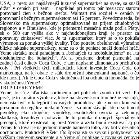
USA, a preto asi najslávnejší luxusný supermarket na svete, sa snaží
držať v cenách pri zemi – napríklad pri tomto pár mesiacov starom
porovnaní cien s bežnou sieťou Walmart má rozdiel v cenách v
porovnaní s bežným supermarketom asi 15 percent. Povedzme teda, že
Slovensko má supermarkety optimalizované na príjem chudobných
regiónov a v Bratislave, kde je priemerná mesačná mzda podľa Platy.
sk o 500 eur vyššia ako v najchudobnejšom kraji, je priestor za
potraviny zinkasovať viac. Je tu supermarket, ktorý sa o to pokúša
výmenou za ponuku vyššej kvality. Túto potrebu obsluhovali výhradne
blízke rakúske supermarkety, teraz sa o tie peniaze snaží domáci hráč.
Yeme skrátka mení paradigmu z „bohatých tu neobsluhujeme“ na „tu
obsluhujeme iba bohatých“. Ak si pozrieme drobné písmenká na
zadnej časti etikety Coca Coly, je tam napísané „limonáda s príchuťou
coly“. Pri všetkých tých miliardách, ktoré investuje Coca Cola do
marketingu, na jej obale je stále drobnými písmenkami napísané, o čo
ide naozaj. Ak je Coca Cola v skutočnosti iba ochutená limonáda, čo je
v skutočnosti Yeme?
TRI PILIERE YEME
Yeme, to sú z hľadiska sortimentu pri pohľade zvonka tri veci. Po
prvé, je to kurátor výrobkov, ktoré na slovenskom trhu bežne existujú,
nemusia byť v kategórii luxusných produktov, ale zmenou kontextu
presunom do regálov predajní Yeme – sa nimi stávajú. Ide o sortiment
pivotéky, eko drogérie, vinotéky, exotického ovocia a zeleniny,
sladkostí, trvanlivých potravín. Je to ponuka drobných špeciálnych
predajní, ktoré existovali aj pred Yeme a azda budú existovať aj po
Yeme. Ich tovar je na jednom mieste namiesto toho, aby bol v desiatich
obchodoch. Praktické! Všetci títo špecialisti sa zvyknú pohybovať vo
vyššom cenovom segmente a v Yeme sú približne v rovnakej cenovej