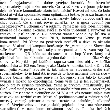
nebudú vyjadrovať. Je dobré verejne hovoriť, že slovenské
supermarkety majú nízku úroveň. Čo sa však vo verejnom priestore
deje, ak Yeme komunikuje takúto informáciu? Hovorí asi toto: čo bolo
(hoci aj vďaka spomienkovému optimizmu) bežné, je zrazu luxusné a
nedostupné. Hovorí tiež: zlé supermarkety (alebo výrobcovia?) nás
chcú otráviť. Čo si však povie učiteľka, ak si môže dovoliť len
„nebezpečivo“ a „chemiaky“ a reklamy Yeme z nej ešte robia hlupaňu,
ktorá sa dá oklamať akciami, stačí si to však uvedomiť a stravovať sa
zdravo, a jesť chlieb o 184 percent drahší? Mohlo by ísť iba o
nešikovnú kampaň z roku 2019, komunikácia Yeme je však
konzistentná. Pri Yeme na peniazoch nezáleží a dáva to okázalo
najavo. V aktuálnej kampani konštatuje, že „varenie je na Slovensku
stále živé“. V predajni sú letáky s receptami, a ak sa vám zapáčia,
naskenovaním QR kódu sa dostanete na e-shop Yeme, ktorý má
pôsobivú funkciu: kliknutím na jedno tlačidlo hodíte do košíka všetky
suroviny. Napríklad pri králičom ragú sa vám takto objaví v košíku
objednávka za 102 eur. Yeme je ako Mária Antoinetta, ktorá kričí: „Tak
nech jedia koláče!” Poviete si, tak máme na Slovensku drahú sieť
supermarketov, to je fajn! Ak je pravda to hore napísané, nie sú síce v
Európe bežné, ale možno práve na Slovensku sme takýto koncept
vynašli a možno ho exportujeme. Yeme však nie je len supermarket.
Ide o prejav širšieho fenoménu. Yeme je prvkom infraštruktúry pre
ľudí, ktorí majú peniaze, a tak chcú preskočiť nízku kvalitu zdieľaných
služieb. Presadnete z električky do SUV a už vás nemusí trápiť stav
zastávok ani rozbité cesty. Mestá sú podfinancované a radnice slabé,
mestský verejný priestor a miesta stretávania nahrádzajú nákupné
centrá. Verejné zdravotníctvo je slabé, priplatíte si za extra zdravotnú
starostlivosť v paralelnom privátnom systéme. Ponuka bežných