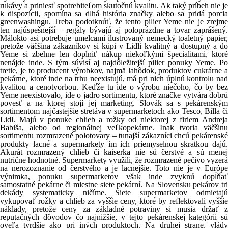
rukávy a priniesť spotrebiteľom skutočnú kvalitu. Ak taký príbeh nie je
k dispozícii, spomína sa dlhá história značky alebo sa pridá porcia
greenwashingu. Treba podotknúť, že tento pilier Yeme nie je zrejme
ten najúspešnejší – regály bývajú aj poloprázdne a tovar zaprášený.
Málokto asi potrebuje umelcami ilustrovaný nemecký toaletný papier,
pretože väčšina zákazníkov si kúpi v Lidli kvalitný a dostupný a do
Yeme si zbehne len doplniť nákup niekoľkými špecialitami, ktoré
nenájde inde. S tým súvisí aj najdôležitejší pilier ponuky Yeme. Po
tretie, je to producent výrobkov, najmä lahôdok, produktov cukrárne a
pekárne, ktoré inde na trhu neexistujú, má pri nich úplnú kontrolu nad
kvalitou a cenotvorbou. Keďže tu ide o výrobu niečoho, čo by bez
Yeme neexistovalo, ide o jadro sortimentu, ktoré značke vytvára dobrú
povesť a na ktorej stojí jej marketing. Slovák sa s pekárenským
sortimentom najčastejšie stretáva v supermarketoch ako Tesco, Billa či
Lidl. Majú v ponuke chlieb a rožky od niektorej z firiem Andreja
Babiša, alebo od regionálnej veľkopekárne. Inak tvoria väčšinu
sortimentu rozmrazené polotovary – tunajší zákazníci chcú pekárenské
produkty lacné a supermarkety im ich priemyselnou skratkou dajú.
Akurát rozmrazený chlieb či kaiserka nie sú čerstvé a sú menej
nutrične hodnotné. Supermarkety využili, že rozmrazené pečivo vyzerá
na nerozoznanie od čerstvého a je lacnejšie. Toto nie je v Európe
výnimka, ponuku supermarketov však inde zvyknú dopĺňať
samostatné pekárne či miestne siete pekární. Na Slovensku pekárov tri
dekády systematicky ničíme. Siete supermarketov odmietajú
vykupovať rožky a chlieb za vyššie ceny, ktoré by reflektovali vyššie
náklady, pretože ceny za základné potraviny si musia držať z
reputačných dôvodov čo najnižšie, v tejto pekárenskej kategórii sú
oveľa tvrdšie ako pri iných produktoch. Na druhej strane, vlády