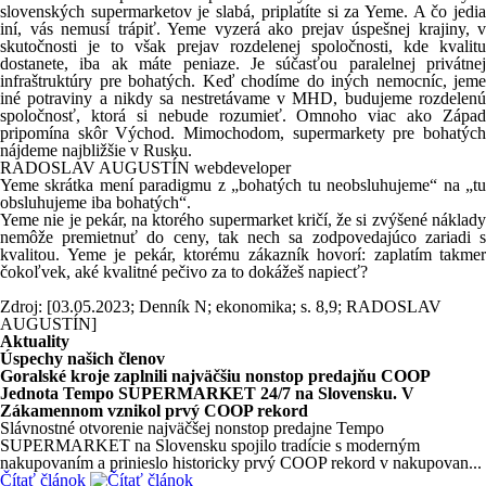
slovenských supermarketov je slabá, priplatíte si za Yeme. A čo jedia
iní, vás nemusí trápiť. Yeme vyzerá ako prejav úspešnej krajiny, v
skutočnosti je to však prejav rozdelenej spoločnosti, kde kvalitu
dostanete, iba ak máte peniaze. Je súčasťou paralelnej privátnej
infraštruktúry pre bohatých. Keď chodíme do iných nemocníc, jeme
iné potraviny a nikdy sa nestretávame v MHD, budujeme rozdelenú
spoločnosť, ktorá si nebude rozumieť. Omnoho viac ako Západ
pripomína skôr Východ. Mimochodom, supermarkety pre bohatých
nájdeme najbližšie v Rusku.
RADOSLAV AUGUSTÍN webdeveloper
Yeme skrátka mení paradigmu z „bohatých tu neobsluhujeme“ na „tu
obsluhujeme iba bohatých“.
Yeme nie je pekár, na ktorého supermarket kričí, že si zvýšené náklady
nemôže premietnuť do ceny, tak nech sa zodpovedajúco zariadi s
kvalitou. Yeme je pekár, ktorému zákazník hovorí: zaplatím takmer
čokoľvek, aké kvalitné pečivo za to dokážeš napiecť?
Zdroj: [03.05.2023; Denník N; ekonomika; s. 8,9; RADOSLAV
AUGUSTÍN]
Aktuality
Úspechy našich členov
Goralské kroje zaplnili najväčšiu nonstop predajňu COOP
Jednota Tempo SUPERMARKET 24/7 na Slovensku. V
Zákamennom vznikol prvý COOP rekord
Slávnostné otvorenie najväčšej nonstop predajne Tempo
SUPERMARKET na Slovensku spojilo tradície s moderným
nakupovaním a prinieslo historicky prvý COOP rekord v nakupovan...
Čítať článok