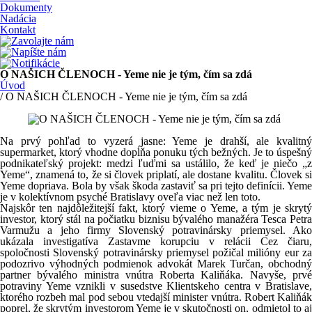
Dokumenty
Nadácia
Kontakt
O NAŠICH ČLENOCH - Yeme nie je tým, čím sa zdá
Úvod
/ O NAŠICH ČLENOCH - Yeme nie je tým, čím sa zdá
Na prvý pohľad to vyzerá jasne: Yeme je drahší, ale kvalitný
supermarket, ktorý vhodne dopĺňa ponuku tých bežných. Je to úspešný
podnikateľský projekt: medzi ľuďmi sa ustálilo, že keď je niečo „z
Yeme“, znamená to, že si človek priplatí, ale dostane kvalitu. Človek si
Yeme dopriava. Bola by však škoda zastaviť sa pri tejto definícii. Yeme
je v kolektívnom psyché Bratislavy oveľa viac než len toto.
Najskôr ten najdôležitejší fakt, ktorý vieme o Yeme, a tým je skrytý
investor, ktorý stál na počiatku biznisu bývalého manažéra Tesca Petra
Varmužu a jeho firmy Slovenský potravinársky priemysel. Ako
ukázala investigatíva Zastavme korupciu v relácii Cez čiaru,
spoločnosti Slovenský potravinársky priemysel požičal milióny eur za
podozrivo výhodných podmienok advokát Marek Turčan, obchodný
partner bývalého ministra vnútra Roberta Kaliňáka. Navyše, prvé
potraviny Yeme vznikli v susedstve Klientskeho centra v Bratislave,
ktorého rozbeh mal pod sebou vtedajší minister vnútra. Robert Kaliňák
poprel, že skrytým investorom Yeme je v skutočnosti on, odmietol to aj