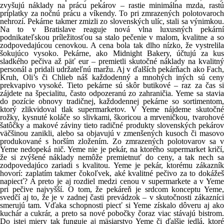
zvyšujú náklady na prácu pekárov – rastie minimálna mzda, rastú
príplatky za nočnú prácu a víkendy. To pri zmrazených polotovaroch
nehrozí. Pekárne takmer zmizli zo slovenských ulíc, stali sa výnimkou.
Na to v Bratislave reaguje nová vlna luxusných pekární
podnikateľskou príležitosťou sa stalo pečenie v malom, kvalitne a so
zodpovedajúcou cenovkou. A cena bola tak dlho nízko, že vystrelila
šokujúco vysoko. Pekárne, ako Midnight Bakery, účtujú za kus
sladkého pečiva až päť eur – premietli skutočné náklady na kvalitný
personál a pridali udržateľnú maržu. Aj v ďalších pekárňach ako Fach,
Kruh, Oli’s či Chlieb náš každodenný a mnohých iných sú ceny
prekvapivo vysoké. Tieto pekárne sú skôr butikové – raz za čas si
zájdete na špecialitu, často odpozeranú zo zahraničia. Yeme sa stavia
do pozície obnovy tradičnej, každodennej pekárne so sortimentom,
ktorý zlikvidoval tlak supermarketov. V Yeme nájdeme skutočné
rožky, kysnuté koláče so slivkami, škoricou a mrveničkou, tvarohové
šatôčky a makové záviny tieto radičné produkty slovenských pekárov
väčšinou zanikli, alebo sa objavujú v zmenšených kusoch či masovo
produkované s horším zložením. Zo zmrazených polotovarov sa v
Yeme nedopeká nič. Yeme nie je pekár, na ktorého supermarket kričí,
že si zvýšené náklady nemôže premietnuť do ceny, a tak nech sa
zodpovedajúco zariadi s kvalitou. Yeme je pekár, ktorému zákazník
hovorí: zaplatím takmer čokoľvek, aké kvalitné pečivo za to dokážeš
napiecť? A preto je aj rozdiel medzi cenou v supermarkete a v Yeme
pri pečive najvyšší. O tom, že pekáreň je srdcom konceptu Yeme,
svedčí aj to, že je v zadnej časti prevádzok – v skutočnosti zákazníci
smerujú tam. Vďaka schopnosti piecť si Yeme získalo dôveru aj ako
kuchár a cukrár, a preto sa nové pobočky čoraz viac stávajú bistrom.
Do istej miery tak funguje aj mäsiarstvo Yeme či ďalšie jedlá, ktoré