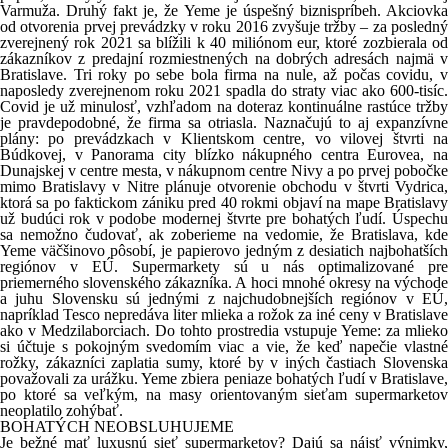
Varmuža. Druhý fakt je, že Yeme je úspešný biznispríbeh. Akciovka
od otvorenia prvej prevádzky v roku 2016 zvyšuje tržby – za posledný
zverejnený rok 2021 sa blížili k 40 miliónom eur, ktoré zozbierala od
zákazníkov z predajní rozmiestnených na dobrých adresách najmä v
Bratislave. Tri roky po sebe bola firma na nule, až počas covidu, v
naposledy zverejnenom roku 2021 spadla do straty viac ako 600-tisíc.
Covid je už minulosť, vzhľadom na doteraz kontinuálne rastúce tržby
je pravdepodobné, že firma sa otriasla. Naznačujú to aj expanzívne
plány: po prevádzkach v Klientskom centre, vo vilovej štvrti na
Búdkovej, v Panorama city blízko nákupného centra Eurovea, na
Dunajskej v centre mesta, v nákupnom centre Nivy a po prvej pobočke
mimo Bratislavy v Nitre plánuje otvorenie obchodu v štvrti Vydrica,
ktorá sa po faktickom zániku pred 40 rokmi objaví na mape Bratislavy
už budúci rok v podobe modernej štvrte pre bohatých ľudí. Úspechu
sa nemožno čudovať, ak zoberieme na vedomie, že Bratislava, kde
Yeme väčšinovo pôsobí, je papierovo jedným z desiatich najbohatších
regiónov v EÚ. Supermarkety sú u nás optimalizované pre
priemerného slovenského zákazníka. A hoci mnohé okresy na východe
a juhu Slovensku sú jednými z najchudobnejších regiónov v EÚ,
napríklad Tesco nepredáva liter mlieka a rožok za iné ceny v Bratislave
ako v Medzilaborciach. Do tohto prostredia vstupuje Yeme: za mlieko
si účtuje s pokojným svedomím viac a vie, že keď napečie vlastné
rožky, zákazníci zaplatia sumy, ktoré by v iných častiach Slovenska
považovali za urážku. Yeme zbiera peniaze bohatých ľudí v Bratislave,
po ktoré sa veľkým, na masy orientovaným sieťam supermarketov
neoplatilo zohýbať.
BOHATÝCH NEOBSLUHUJEME
Je bežné mať luxusnú sieť supermarketov? Dajú sa nájsť výnimky,