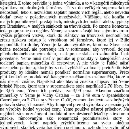
kategórii. Z tohto pravidla je jedna výnimka, a to v kategórii mliečnych
výrobkov od drobných farmárov. Tí sa do veľkých supermarketov
nedostanú, lebo si nezvládnu zaplatiť miesto v ich regáli, alebo nevedia
dodať tovar v požadovaných množstvách. Väčšinou tak končia v
malých podnikových predajniach, miestnych Jednotách alebo, typicky
pre Bratislavu, v malých stánkoch na trhoviskách. Po zmene kontextu,
teda po presune do regálov Yeme, sa zrazu stávajú luxusným tovarom.
Vyššia príjmová vrstva, ktorá do stánkov na trhoviská nechodí, tak
zrazu získava prístup k výrobkom od farmárov, ktoré jej v Bille
neponúkli. Po druhé, Yeme je kurátor výrobkov, ktoré na Slovensku
bežne nedostať, ale potrebuje ich v sortimente, aby vytvoril dojem
plnohodnotného supermarketu, a tak po ne siaha do zahraničia. Inak
povedané, Yeme musí mať v ponuke aj produkty v kategóriách ako
toaletný papier, minerálka či cestoviny. A nie vždy je ľahké nájsť
miestneho partnera, ktorý by sa dal vyhlásiť za luxus, pretože tie isté
produkty by ideálne nemali ponúkať normálne supermarkety. Preto
plní konkrétne produktové kategórie značkami zo zahraničia, ktoré u
nás nie sú známe. Napríklad ako hlavnú značku chipsov má Yeme
britské Pipers, ktoré tam v supermarkete stoja napríklad 2,70 libry, čo
je 3,05 eura, Yeme ich predáva za 3,99 eura. Hlavnou značkou
minerálky v Yeme je Vichy Catalan – za 1,49 eura v španielskom
Carrefoure, za 2,79 eura v Yeme. Opäť, zmenou kontextu sa z bežných
potravín stávajú luxusné. Aby fungoval prerod výrobkov z neznámych
na výrobky hodné vysokej ceny, Yeme používa nástroj príbehov. Na
regáloch sú s neznámymi produktmi rozmiestnené letáčiky s textom o
značke, rámcovaným ako romantická podnikateľská story o
jednotlivcoch, ktorí napriek zrýchľujúcemu sa svetu plnému
výrobných skratiek veria tradičným postupom, rozhodnú sa vyhrnúť si