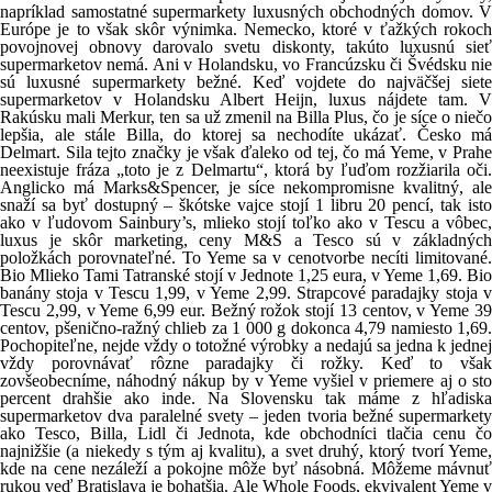
napríklad samostatné supermarkety luxusných obchodných domov. V
Európe je to však skôr výnimka. Nemecko, ktoré v ťažkých rokoch
povojnovej obnovy darovalo svetu diskonty, takúto luxusnú sieť
supermarketov nemá. Ani v Holandsku, vo Francúzsku či Švédsku nie
sú luxusné supermarkety bežné. Keď vojdete do najväčšej siete
supermarketov v Holandsku Albert Heijn, luxus nájdete tam. V
Rakúsku mali Merkur, ten sa už zmenil na Billa Plus, čo je síce o niečo
lepšia, ale stále Billa, do ktorej sa nechodíte ukázať. Česko má
Delmart. Sila tejto značky je však ďaleko od tej, čo má Yeme, v Prahe
neexistuje fráza „toto je z Delmartu“, ktorá by ľuďom rozžiarila oči.
Anglicko má Marks&Spencer, je síce nekompromisne kvalitný, ale
snaží sa byť dostupný – škótske vajce stojí 1 libru 20 pencí, tak isto
ako v ľudovom Sainbury’s, mlieko stojí toľko ako v Tescu a vôbec,
luxus je skôr marketing, ceny M&S a Tesco sú v základných
položkách porovnateľné. To Yeme sa v cenotvorbe necíti limitované.
Bio Mlieko Tami Tatranské stojí v Jednote 1,25 eura, v Yeme 1,69. Bio
banány stoja v Tescu 1,99, v Yeme 2,99. Strapcové paradajky stoja v
Tescu 2,99, v Yeme 6,99 eur. Bežný rožok stojí 13 centov, v Yeme 39
centov, pšenično-ražný chlieb za 1 000 g dokonca 4,79 namiesto 1,69.
Pochopiteľne, nejde vždy o totožné výrobky a nedajú sa jedna k jednej
vždy porovnávať rôzne paradajky či rožky. Keď to však
zovšeobecníme, náhodný nákup by v Yeme vyšiel v priemere aj o sto
percent drahšie ako inde. Na Slovensku tak máme z hľadiska
supermarketov dva paralelné svety – jeden tvoria bežné supermarkety
ako Tesco, Billa, Lidl či Jednota, kde obchodníci tlačia cenu čo
najnižšie (a niekedy s tým aj kvalitu), a svet druhý, ktorý tvorí Yeme,
kde na cene nezáleží a pokojne môže byť násobná. Môžeme mávnuť
rukou veď Bratislava je bohatšia. Ale Whole Foods, ekvivalent Yeme v