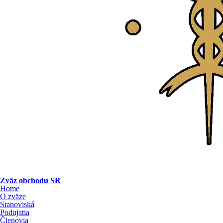
Zväz obchodu SR
Home
O zväze
Stanoviská
Podujatia
Členovia