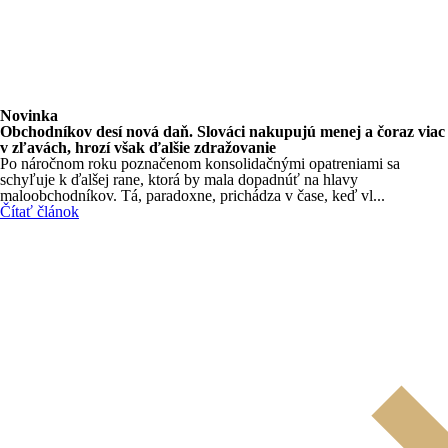
Novinka
Obchodníkov desí nová daň. Slováci nakupujú menej a čoraz viac
v zľavách, hrozí však ďalšie zdražovanie
Po náročnom roku poznačenom konsolidačnými opatreniami sa
schyľuje k ďalšej rane, ktorá by mala dopadnúť na hlavy
maloobchodníkov. Tá, paradoxne, prichádza v čase, keď vl...
Čítať článok