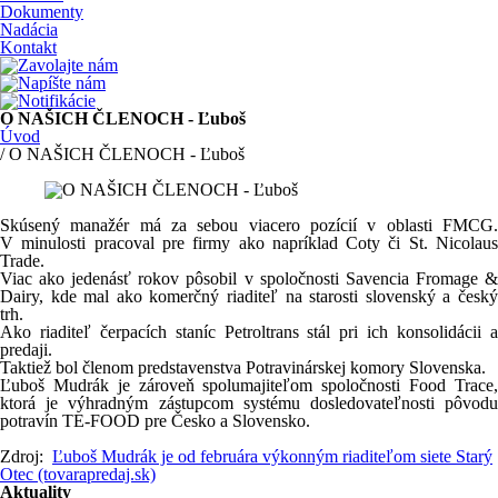
Dokumenty
Nadácia
Kontakt
O NAŠICH ČLENOCH - Ľuboš
Úvod
/ O NAŠICH ČLENOCH - Ľuboš
Skúsený manažér má za sebou viacero pozícií v oblasti FMCG.
V minulosti pracoval pre firmy ako napríklad Coty či St. Nicolaus
Trade.
Viac ako jedenásť rokov pôsobil v spoločnosti Savencia Fromage &
Dairy, kde mal ako komerčný riaditeľ na starosti slovenský a český
trh.
Ako riaditeľ čerpacích staníc Petroltrans stál pri ich konsolidácii a
predaji.
Taktiež bol členom predstavenstva Potravinárskej komory Slovenska.
Ľuboš Mudrák je zároveň spolumajiteľom spoločnosti Food Trace,
ktorá je výhradným zástupcom systému dosledovateľnosti pôvodu
potravín TE-FOOD pre Česko a Slovensko.
Zdroj:
Ľuboš Mudrák je od februára výkonným riaditeľom siete Starý
Otec (tovarapredaj.sk)
Aktuality