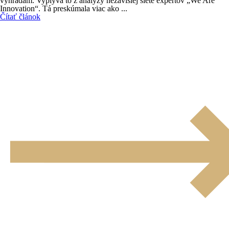
výhradám. Vyplýva to z analýzy nezávislej siete expertov „We Are
Innovation“. Tá preskúmala viac ako ...
Čítať článok