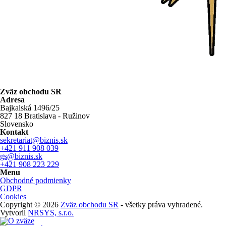
Zväz obchodu SR
Adresa
Bajkalská 1496/25
827 18 Bratislava - Ružinov
Slovensko
Kontakt
sekretariat@biznis.sk
+421 911 908 039
gs@biznis.sk
+421 908 223 229
Menu
Obchodné podmienky
GDPR
Cookies
Copyright © 2026
Zväz obchodu SR
- všetky práva vyhradené.
Vytvoril
NRSYS, s.r.o.