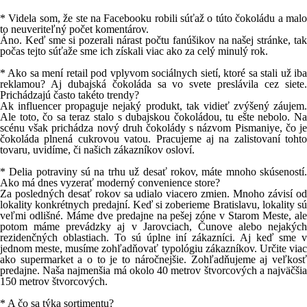
* Videla som, že ste na Facebooku robili súťaž o túto čokoládu a malo
to neuveriteľný počet komentárov.
Áno. Keď sme si pozerali nárast počtu fanúšikov na našej stránke, tak
počas tejto súťaže sme ich získali viac ako za celý minulý rok.
* Ako sa mení retail pod vplyvom sociálnych sietí, ktoré sa stali už iba
reklamou? Aj dubajská čokoláda sa vo svete preslávila cez siete.
Prichádzajú často takéto trendy?
Ak influencer propaguje nejaký produkt, tak vidieť zvýšený záujem.
Ale toto, čo sa teraz stalo s dubajskou čokoládou, tu ešte nebolo. Na
scénu však prichádza nový druh čokolády s názvom Pismaniye, čo je
čokoláda plnená cukrovou vatou. Pracujeme aj na zalistovaní tohto
tovaru, uvidíme, či našich zákazníkov osloví.
* Delia potraviny sú na trhu už desať rokov, máte mnoho skúseností.
Ako má dnes vyzerať moderný convenience store?
Za posledných desať rokov sa udialo viacero zmien. Mnoho závisí od
lokality konkrétnych predajní. Keď si zoberieme Bratislavu, lokality sú
veľmi odlišné. Máme dve predajne na pešej zóne v Starom Meste, ale
potom máme prevádzky aj v Jarovciach, Čunove alebo nejakých
rezidenčných oblastiach. To sú úplne iní zákazníci. Aj keď sme v
jednom meste, musíme zohľadňovať typológiu zákazníkov. Určite viac
ako supermarket a o to je to náročnejšie. Zohľadňujeme aj veľkosť
predajne. Naša najmenšia má okolo 40 metrov štvorcových a najväčšia
150 metrov štvorcových.
* A čo sa týka sortimentu?