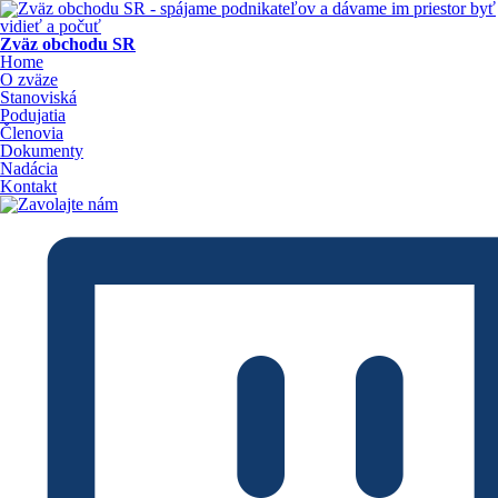
Zväz obchodu SR
Home
O zväze
Stanoviská
Podujatia
Členovia
Dokumenty
Nadácia
Kontakt