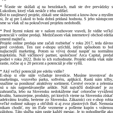
* Šťastie ste skúšali aj na benzínkach, mali ste dve prevádzky s
Lukoilom, ktorý však neskôr z trhu odišiel.
Bol to zaujímavý projekt, získali sme skúsenosti a know-how a myslím
si, že aj pre Lukoil to bola dobrá pridaná hodnota. S jeho nástupcom
sme sa však už na pokračovaní projektu nedohodli.
* Pred štyrmi rokmi ste v našom rozhovore vraveli, že vidíte veľký
potenciál v online predaji. Medzičasom však internetový obchod edelia
zmenil majiteľa.
Projekt online predaja sme začali rozbiehať v roku 2017, teda dávno
pred covidom. Ten rast e-shopu urýchlil, istým spôsobom to bol
najlacnejší marketing. Potom sa vývoj dostal naspäť na normálnu
trajektóriu. Náš väčšinový partner, spoločnosť Arca Capital, predal
podiel v roku 2022. Bolo to ich rozhodnutie. Projekt edelia však stále
rastie, ročne aj o 20 percent a potenciál je ešte vyšší.
* Aký veľký potenciál pre edeliu vidíte?
E-shop si ešte stále vyžaduje investície. Musíme investovať do
marketingu, vozového parku, softvéru, aplikácií. Rastú nám tržby,
snažíme sa ponúknuť atraktívny sortiment. Čerstvé ovocie a zelenina
sú u nás najpredávanejšie artikle. Náš najväčší dodávateľ je zo
zahraničia, lebo na Slovensku nedokážeme mať celoročne vyváženú
kvalitu. Samozrejme, produkty, pri ktorých vieme na Slovensku získať
adekvátnu kvalitu, berieme zo Slovenska. Zákazníci cez e-shop robia
veľké rodinné nákupy a obľúbili si aj zvoz plastových fliaš. Nemusia
nikam chodiť, my im fľaše vezmeme a pošleme kupón s vrátenou
zálohou. Táto služba nám rastie každý mesiac. Je to pohodlnejšie ako