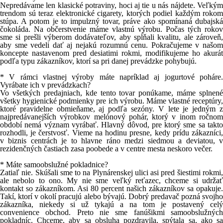
Nepredávame len klasické potraviny, hoci aj tie u nás nájdete. Veľkým
trendom sú teraz elektronické cigarety, ktorých podiel každým rokom
stúpa. A potom je to impulzný tovar, práve ako spomínaná dubajská
čokoláda. Na občerstvenie máme vlastnú výrobu. Počas tých rokov
sme si prešli výberom dodávateľov, aby spĺňali kvalitu, ale zároveň,
aby sme vedeli dať aj nejakú rozumnú cenu. Pokračujeme v našom
koncepte nastavenom pred desiatimi rokmi, modifikujeme ho akurát
podľa typu zákazníkov, ktorí sa pri danej prevádzke pohybujú.
* V rámci vlastnej výroby máte napríklad aj jogurtové poháre.
Vyrábate ich v prevádzkach?
Vo všetkých predajniach, kde tento tovar ponúkame, máme splnené
všetky hygienické podmienky pre ich výrobu. Máme vlastné receptúry,
ktoré pravidelne obmieňame, aj podľa sezóny. V lete je jedným z
najpredávanejších výrobkov melónový pohár, ktorý v inom ročnom
období nemá význam vyrábať. Hlavný dôvod, pre ktorý sme sa takto
rozhodli, je čerstvosť. Vieme na hodinu presne, kedy prídu zákazníci,
v biznis centrách je to hlavne ráno medzi siedmou a deviatou, v
rezidenčných častiach zasa poobede a v centre mesta neskoro večer.
* Máte samoobslužné pokladnice?
Zatiaľ nie. Skúšali sme to na Plynárenskej ulici asi pred šiestimi rokmi,
ale nebolo to ono. My nie sme veľký reťazec, chceme si udržať
kontakt so zákazníkom. Asi 80 percent našich zákazníkov sa opakuje.
Takí, ktorí v okolí pracujú alebo bývajú. Dobrý predavač pozná svojho
zákazníka, niekedy si už tykajú a na tom je postavený celý
convenience obchod. Preto nie sme fanúšikmi samoobslužných
pokladníc. Chceme, aby sa obsluha pozdravila, spýtala sa, ako sa