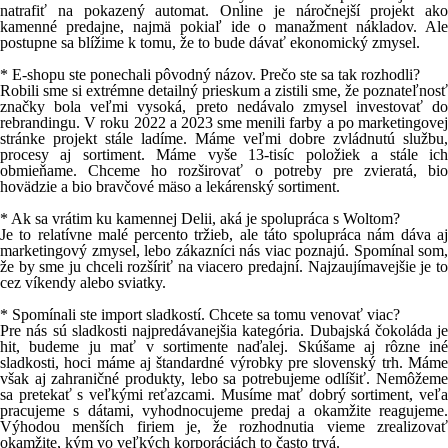
natrafiť na pokazený automat. Online je náročnejší projekt ako
kamenné predajne, najmä pokiaľ ide o manažment nákladov. Ale
postupne sa blížime k tomu, že to bude dávať ekonomický zmysel.
* E-shopu ste ponechali pôvodný názov. Prečo ste sa tak rozhodli?
Robili sme si extrémne detailný prieskum a zistili sme, že poznateľnosť
značky bola veľmi vysoká, preto nedávalo zmysel investovať do
rebrandingu. V roku 2022 a 2023 sme menili farby a po marketingovej
stránke projekt stále ladíme. Máme veľmi dobre zvládnutú službu,
procesy aj sortiment. Máme vyše 13-tisíc položiek a stále ich
obmieňame. Chceme ho rozširovať o potreby pre zvieratá, bio
hovädzie a bio bravčové mäso a lekárenský sortiment.
* Ak sa vrátim ku kamennej Delii, aká je spolupráca s Woltom?
Je to relatívne malé percento tržieb, ale táto spolupráca nám dáva aj
marketingový zmysel, lebo zákazníci nás viac poznajú. Spomínal som,
že by sme ju chceli rozšíriť na viacero predajní. Najzaujímavejšie je to
cez víkendy alebo sviatky.
* Spomínali ste import sladkostí. Chcete sa tomu venovať viac?
Pre nás sú sladkosti najpredávanejšia kategória. Dubajská čokoláda je
hit, budeme ju mať v sortimente naďalej. Skúšame aj rôzne iné
sladkosti, hoci máme aj štandardné výrobky pre slovenský trh. Máme
však aj zahraničné produkty, lebo sa potrebujeme odlíšiť. Nemôžeme
sa pretekať s veľkými reťazcami. Musíme mať dobrý sortiment, veľa
pracujeme s dátami, vyhodnocujeme predaj a okamžite reagujeme.
Výhodou menších firiem je, že rozhodnutia vieme zrealizovať
okamžite, kým vo veľkých korporáciách to často trvá.