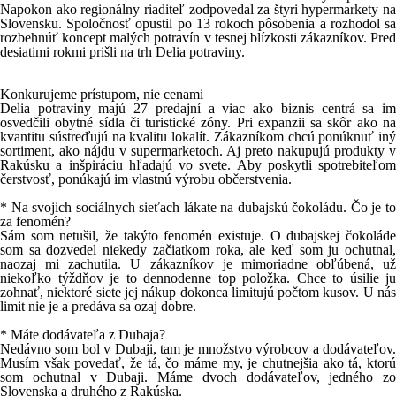
Napokon ako regionálny riaditeľ zodpovedal za štyri hypermarkety na
Slovensku. Spoločnosť opustil po 13 rokoch pôsobenia a rozhodol sa
rozbehnúť koncept malých potravín v tesnej blízkosti zákazníkov. Pred
desiatimi rokmi prišli na trh Delia potraviny.
Konkurujeme prístupom, nie cenami
Delia potraviny majú 27 predajní a viac ako biznis centrá sa im
osvedčili obytné sídla či turistické zóny. Pri expanzii sa skôr ako na
kvantitu sústreďujú na kvalitu lokalít. Zákazníkom chcú ponúknuť iný
sortiment, ako nájdu v supermarketoch. Aj preto nakupujú produkty v
Rakúsku a inšpiráciu hľadajú vo svete. Aby poskytli spotrebiteľom
čerstvosť, ponúkajú im vlastnú výrobu občerstvenia.
* Na svojich sociálnych sieťach lákate na dubajskú čokoládu. Čo je to
za fenomén?
Sám som netušil, že takýto fenomén existuje. O dubajskej čokoláde
som sa dozvedel niekedy začiatkom roka, ale keď som ju ochutnal,
naozaj mi zachutila. U zákazníkov je mimoriadne obľúbená, už
niekoľko týždňov je to dennodenne top položka. Chce to úsilie ju
zohnať, niektoré siete jej nákup dokonca limitujú počtom kusov. U nás
limit nie je a predáva sa ozaj dobre.
* Máte dodávateľa z Dubaja?
Nedávno som bol v Dubaji, tam je množstvo výrobcov a dodávateľov.
Musím však povedať, že tá, čo máme my, je chutnejšia ako tá, ktorú
som ochutnal v Dubaji. Máme dvoch dodávateľov, jedného zo
Slovenska a druhého z Rakúska.