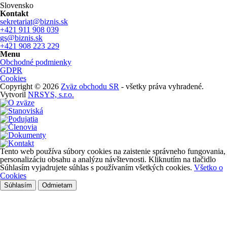
Slovensko
Kontakt
sekretariat@biznis.sk
+421 911 908 039
gs@biznis.sk
+421 908 223 229
Menu
Obchodné podmienky
GDPR
Cookies
Copyright © 2026
Zväz obchodu SR
- všetky práva vyhradené.
Vytvoril
NRSYS, s.r.o.
Tento web používa súbory cookies na zaistenie správneho fungovania,
personalizáciu obsahu a analýzu návštevnosti. Kliknutím na tlačidlo
Súhlasím vyjadrujete súhlas s používaním všetkých cookies.
Všetko o
Cookies
Súhlasím
Odmietam