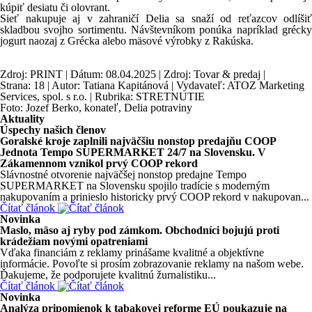
kúpiť desiatu či olovrant.
Sieť nakupuje aj v zahraničí Delia sa snaží od reťazcov odlíšiť
skladbou svojho sortimentu. Návštevníkom ponúka napríklad grécky
jogurt naozaj z Grécka alebo mäsové výrobky z Rakúska.
Zdroj: PRINT | Dátum: 08.04.2025 | Zdroj: Tovar & predaj |
Strana: 18 | Autor: Tatiana Kapitánová | Vydavateľ: ATOZ Marketing
Services, spol. s r.o. | Rubrika: STRETNUTIE
Foto: Jozef Berko, konateľ, Delia potraviny
Aktuality
Úspechy našich členov
Goralské kroje zaplnili najväčšiu nonstop predajňu COOP
Jednota Tempo SUPERMARKET 24/7 na Slovensku. V
Zákamennom vznikol prvý COOP rekord
Slávnostné otvorenie najväčšej nonstop predajne Tempo
SUPERMARKET na Slovensku spojilo tradície s moderným
nakupovaním a prinieslo historicky prvý COOP rekord v nakupovan...
Čítať článok
Novinka
Maslo, mäso aj ryby pod zámkom. Obchodníci bojujú proti
krádežiam novými opatreniami
Vďaka financiám z reklamy prinášame kvalitné a objektívne
informácie. Povoľte si prosím zobrazovanie reklamy na našom webe.
Ďakujeme, že podporujete kvalitnú žurnalistiku...
Čítať článok
Novinka
Analýza pripomienok k tabakovej reforme EÚ poukazuje na