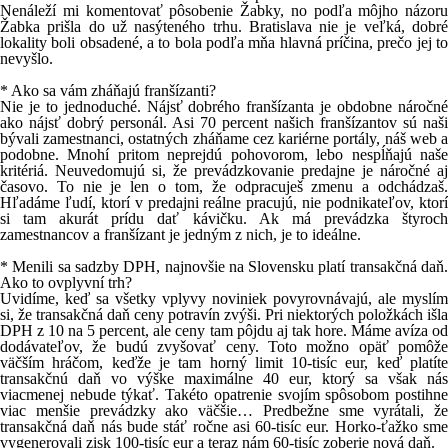
Nenáleží mi komentovať pôsobenie Žabky, no podľa môjho názoru
Žabka prišla do už nasýteného trhu. Bratislava nie je veľká, dobré
lokality boli obsadené, a to bola podľa mňa hlavná príčina, prečo jej to
nevyšlo.
* Ako sa vám zháňajú franšízanti?
Nie je to jednoduché. Nájsť dobrého franšízanta je obdobne náročné
ako nájsť dobrý personál. Asi 70 percent našich franšízantov sú naši
bývali zamestnanci, ostatných zháňame cez kariérne portály, náš web a
podobne. Mnohí pritom neprejdú pohovorom, lebo nespĺňajú naše
kritériá. Neuvedomujú si, že prevádzkovanie predajne je náročné aj
časovo. To nie je len o tom, že odpracuješ zmenu a odchádzaš.
Hľadáme ľudí, ktorí v predajni reálne pracujú, nie podnikateľov, ktorí
si tam akurát prídu dať kávičku. Ak má prevádzka štyroch
zamestnancov a franšízant je jedným z nich, je to ideálne.
* Menili sa sadzby DPH, najnovšie na Slovensku platí transakčná daň.
Ako to ovplyvní trh?
Uvidíme, keď sa všetky vplyvy noviniek povyrovnávajú, ale myslím
si, že transakčná daň ceny potravín zvýši. Pri niektorých položkách išla
DPH z 10 na 5 percent, ale ceny tam pôjdu aj tak hore. Máme avíza od
dodávateľov, že budú zvyšovať ceny. Toto možno opäť pomôže
väčším hráčom, keďže je tam horný limit 10-tisíc eur, keď platíte
transakčnú daň vo výške maximálne 40 eur, ktorý sa však nás
viacmenej nebude týkať. Takéto opatrenie svojím spôsobom postihne
viac menšie prevádzky ako väčšie… Predbežne sme vyrátali, že
transakčná daň nás bude stáť ročne asi 60-tisíc eur. Horko-ťažko sme
vygenerovali zisk 100-tisíc eur a teraz nám 60-tisíc zoberie nová daň.