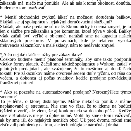
zákazník má, niečo mu ponúkla. Ale ak nás k tomu okolnosti donútia,
budeme o tom uvažovať.
* Menší obchodníci zvyknú lákať na možnosť doručenia balíkov.
Skúšali ste aj spoluprácu s nejakými doručovacími službami?
Skúšali, ale naše predajne sú malé. Ekonomicky to nemá zmysel, je to
len o službe pre zákazníka a pre komunitu, ktorá býva v okolí. Balíky
však začali byť veľké a objemné, narážali sme na kapacitu našich
skladových priestorov. V potravinách, kde je relatívne vysoká
frekvencia zákazníkov a malé sklady, nám to nedávalo zmysel.
* A čo nejaké ďalšie služby pre zákazníkov?
Čoskoro budeme meniť platobné terminály, aby sme takto podporili
všetky formy platieb. Začali sme taktiež spoluprácu s Woltom, zatiaľ v
pilotných predajniach, ale zvažujeme, že to rozšírime aj do ďalších
lokalít. Pre zákazníkov máme otvorené sedem dní v týždni, od rána do
večera, a dokonca aj počas sviatkov, keďže predajne prevádzkujú
franšízoví partneri.
* Ako sa pozeráte na automatizované predajne? Nerozmýšľate týmto
smerom?
To je téma, o ktorej diskutujeme. Máme niekoľko ponúk a máme
naplánované aj stretnutia. Nie sme vo fáze, že to ideme na budúci
týždeň otvoriť, ale viem, že aj konkurencia sa do toho púšťa. Keďže
sme v Bratislave, nie je to úplne nutné. Mohli by sme o tom uvažovať,
ak by sme išli do nejakých menších obcí. Už pred dvoma rokmi sme
zisťovali podmienky na trhu, ale technológia je náročná aj drahá.