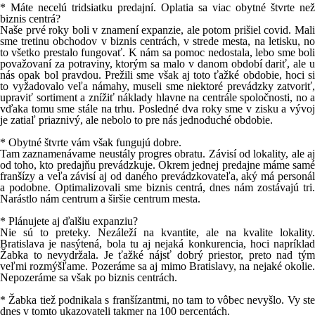
* Máte necelú tridsiatku predajní. Oplatia sa viac obytné štvrte než
biznis centrá?
Naše prvé roky boli v znamení expanzie, ale potom prišiel covid. Mali
sme tretinu obchodov v biznis centrách, v strede mesta, na letisku, no
to všetko prestalo fungovať. K nám sa pomoc nedostala, lebo sme boli
považovaní za potraviny, ktorým sa malo v danom období dariť, ale u
nás opak bol pravdou. Prežili sme však aj toto ťažké obdobie, hoci si
to vyžadovalo veľa námahy, museli sme niektoré prevádzky zatvoriť,
upraviť sortiment a znížiť náklady hlavne na centrále spoločnosti, no a
vďaka tomu sme stále na trhu. Posledné dva roky sme v zisku a vývoj
je zatiaľ priaznivý, ale nebolo to pre nás jednoduché obdobie.
* Obytné štvrte vám však fungujú dobre.
Tam zaznamenávame neustály progres obratu. Závisí od lokality, ale aj
od toho, kto predajňu prevádzkuje. Okrem jednej predajne máme samé
franšízy a veľa závisí aj od daného prevádzkovateľa, aký má personál
a podobne. Optimalizovali sme biznis centrá, dnes nám zostávajú tri.
Narástlo nám centrum a širšie centrum mesta.
* Plánujete aj ďalšiu expanziu?
Nie sú to preteky. Nezáleží na kvantite, ale na kvalite lokality.
Bratislava je nasýtená, bola tu aj nejaká konkurencia, hoci napríklad
Žabka to nevydržala. Je ťažké nájsť dobrý priestor, preto nad tým
veľmi rozmýšľame. Pozeráme sa aj mimo Bratislavy, na nejaké okolie.
Nepozeráme sa však po biznis centrách.
* Žabka tiež podnikala s franšízantmi, no tam to vôbec nevyšlo. Vy ste
dnes v tomto ukazovateli takmer na 100 percentách.