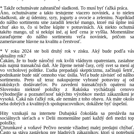
* Takže ochutnávate zahraničné sladkosti. To musí byť ťažká práca.
Áno, ochutnávame a takto testujeme viacero noviniek, a to nielen
sladkosti, ale aj údeniny, syry, jogurty a ovocie a zeleninu. Napríklad
do nášho sortimentu sme zaradili letecké mango, ktoré má úplne inú
chuť ako to, čo si bežne kúpite v potravinách. Ak niekto ochutná
takéto mango, už si nekúpi iné, aj keď cena je vyššia. Momentálne
zaraďujeme do nášho sortimentu veľa noviniek, pričom sa
zameriavame hlavne na kvalitu a čerstvosť.
* V roku 2024 ste boli druhý rok v zisku. Aký bude podľa vás
aktuálny rok?
Čakám, že to bude náročný rok kvôli vládnym opatreniam, zasiahne
nás najmä transakčná daň. Ale žijeme neisté časy, celý svet sa mení aj
vo vrcholovej politike. Ľudia prepadajú skepticizmu, začínajú šetriť,
podnikanie bude stáť omnoho viac úsilia. Veľa bude závisieť od nášho
sortimentu. Preto už teraz nakupujeme vybrané potraviny aj od
rakúskych dodávateľov. Po zavedení transakčných opatrení na
Slovensku niektoré položky z Rakúska vychádzajú cenovo
výhodnejšie a poznateľnosť takýchto výrobkov medzi zákazníkmi je
vysoká. Čaká nás ťažký rok, ale nemám z toho obavu. Ak máte okolo
seba dobrých a kvalitných spolupracovníkov, dokážete byť úspešní.
Hity vznikajú na internete Dubajská čokoláda sa preslávila na
sociálnych sieťach a v Delii momentálne patrí každý deň medzi top
položky.
Chrumkavé a voňavé Pečivo nesmie vžiadnej malej predajni chýbať.
Často sa stáva zastávkou pre hladných zákazníkov, ktorí si potrebujú