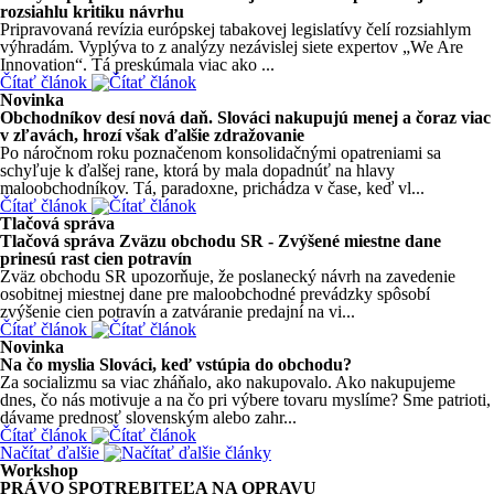
rozsiahlu kritiku návrhu
Pripravovaná revízia európskej tabakovej legislatívy čelí rozsiahlym
výhradám. Vyplýva to z analýzy nezávislej siete expertov „We Are
Innovation“. Tá preskúmala viac ako ...
Čítať článok
Novinka
Obchodníkov desí nová daň. Slováci nakupujú menej a čoraz viac
v zľavách, hrozí však ďalšie zdražovanie
Po náročnom roku poznačenom konsolidačnými opatreniami sa
schyľuje k ďalšej rane, ktorá by mala dopadnúť na hlavy
maloobchodníkov. Tá, paradoxne, prichádza v čase, keď vl...
Čítať článok
Tlačová správa
Tlačová správa Zväzu obchodu SR - Zvýšené miestne dane
prinesú rast cien potravín
Zväz obchodu SR upozorňuje, že poslanecký návrh na zavedenie
osobitnej miestnej dane pre maloobchodné prevádzky spôsobí
zvýšenie cien potravín a zatváranie predajní na vi...
Čítať článok
Novinka
Na čo myslia Slováci, keď vstúpia do obchodu?
Za socializmu sa viac zháňalo, ako nakupovalo. Ako nakupujeme
dnes, čo nás motivuje a na čo pri výbere tovaru myslíme? Sme patrioti,
dávame prednosť slovenským alebo zahr...
Čítať článok
Načítať ďalšie
Workshop
PRÁVO SPOTREBITEĽA NA OPRAVU