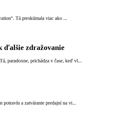
ation“. Tá preskúmala viac ako ...
k ďalšie zdražovanie
, paradoxne, prichádza v čase, keď vl...
otravín a zatváranie predajní na vi...