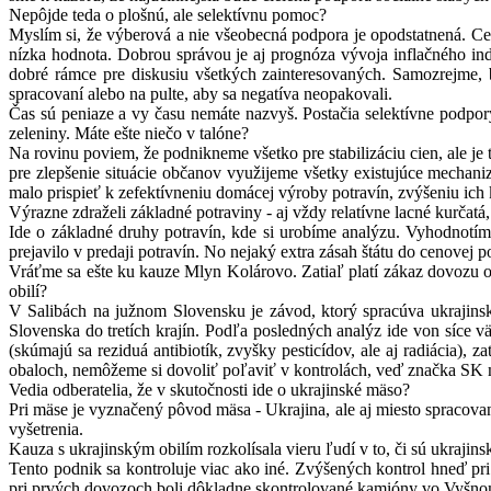
Nepôjde teda o plošnú, ale selektívnu pomoc?
Myslím si, že výberová a nie všeobecná podpora je opodstatnená. Ceny
nízka hodnota. Dobrou správou je aj prognóza vývoja inflačného in
dobré rámce pre diskusiu všetkých zainteresovaných. Samozrejme, 
spracovaní alebo na pulte, aby sa negatíva neopakovali.
Čas sú peniaze a vy času nemáte nazvyš. Postačia selektívne podpory
zeleniny. Máte ešte niečo v talóne?
Na rovinu poviem, že podnikneme všetko pre stabilizáciu cien, ale je 
pre zlepšenie situácie občanov využijeme všetky existujúce mechani
malo prispieť k zefektívneniu domácej výroby potravín, zvýšeniu ich k
Výrazne zdraželi základné potraviny - aj vždy relatívne lacné kurčatá
Ide o základné druhy potravín, kde si urobíme analýzu. Vyhodnotí
prejavilo v predaji potravín. No nejaký extra zásah štátu do cenovej p
Vráťme sa ešte ku kauze Mlyn Kolárovo. Zatiaľ platí zákaz dovozu ob
obilí?
V Salibách na južnom Slovensku je závod, ktorý spracúva ukrajinsk
Slovenska do tretích krajín. Podľa posledných analýz ide von síce
(skúmajú sa reziduá antibiotík, zvyšky pesticídov, ale aj radiácia)
obaloch, nemôžeme si dovoliť poľaviť v kontrolách, veď značka SK m
Vedia odberatelia, že v skutočnosti ide o ukrajinské mäso?
Pri mäse je vyznačený pôvod mäsa - Ukrajina, ale aj miesto spracovan
vyšetrenia.
Kauza s ukrajinským obilím rozkolísala vieru ľudí v to, či sú ukrajin
Tento podnik sa kontroluje viac ako iné. Zvýšených kontrol hneď pr
pri prvých dovozoch boli dôkladne skontrolované kamióny vo Vyšnom 