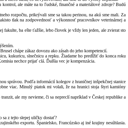
iu kontrol, ale máte na to ľudské, finančné a materiálové zdroje? Budú
tneho rozpočtu, prikrývali sme sa takou perinou, na akú sme mali. Za
 takisto tlak na zodpovednosť a výkonnosť pracovníkov veterinárnej a
fakulte, ba ešte ťažšie, lebo človek je vždy len jeden, ale zvierat sto
výšením.
 Brusel chápe zákaz dovozu ako zásah do jeho kompetencií.
icu, kukuricu, slnečnicu a repku. Žiadame ho predĺžiť do konca roku
isia nechce prijať clá. Ďalšia vec je kompenzácia.
lnou správou. Podľa informácií kolegov z hraničnej inšpekčnej stanice
 viac. Minulý piatok mi volali, že na hranici stoja štyri kamióny
ranzit, ale my nevieme, či sa nepreclí napríklad v Českej republike a
sa z tejto slepej uličky dostať?
ajinského exportu. Španielsko, Francúzsko aj iné krajiny nesúhlasia.