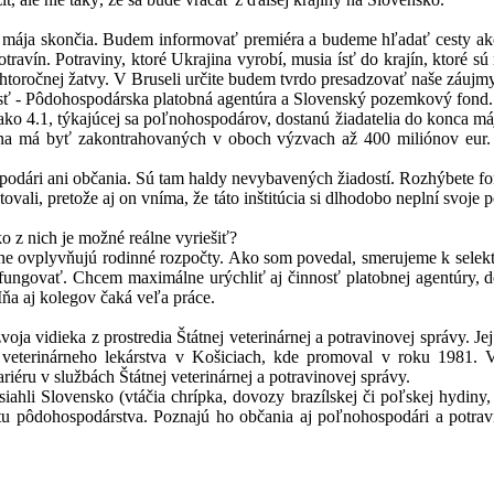
ája skončia. Budem informovať premiéra a budeme hľadať cesty ako ďa
potravín. Potraviny, ktoré Ukrajina vyrobí, musia ísť do krajín, ktor
htoročnej žatvy. V Bruseli určite budem tvrdo presadzovať naše záujmy
nosť - Pôdohospodárska platobná agentúra a Slovenský pozemkový fond.
o 4.1, týkajúcej sa poľnohospodárov, dostanú žiadatelia do konca mája 
úna má byť zakontrahovaných v oboch výzvach až 400 miliónov eur. 
odári ani občania. Sú tam haldy nevybavených žiadostí. Rozhýbete f
ali, pretože aj on vníma, že táto inštitúcia si dlhodobo neplní svoje p
ko z nich je možné reálne vyriešiť?
ne ovplyvňujú rodinné rozpočty. Ako som povedal, smerujeme k selekt
ngovať. Chcem maximálne urýchliť aj činnosť platobnej agentúry, doko
ňa aj kolegov čaká veľa práce.
voja vidieka z prostredia Štátnej veterinárnej a potravinovej správy. 
e veterinárneho lekárstva v Košiciach, kde promoval v roku 1981. V
riéru v službách Štátnej veterinárnej a potravinovej správy.
ahli Slovensko (vtáčia chrípka, dovozy brazílskej či poľskej hydiny,
tu pôdohospodárstva. Poznajú ho občania aj poľnohospodári a potravi