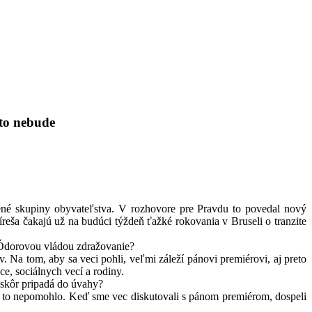
to nebude
ené skupiny obyvateľstva. V rozhovore pre Pravdu to povedal nový
reša čakajú už na budúci týždeň ťažké rokovania v Bruseli o tranzite
 s Ódorovou vládou zdražovanie?
. Na tom, aby sa veci pohli, veľmi záleží pánovi premiérovi, aj preto
ce, sociálnych vecí a rodiny.
jskôr pripadá do úvahy?
m to nepomohlo. Keď sme vec diskutovali s pánom premiérom, dospeli