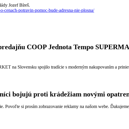
lády Jozef Bíreš.
s-o-cenach-potravin-pomoc-bude-adresna-nie-plosna/
stop predajňu COOP Jednota Tempo SUPER
ET na Slovensku spojilo tradície s moderným nakupovaním a prinies
íci bojujú proti krádežiam novými opatre
e. Povoľte si prosím zobrazovanie reklamy na našom webe. Ďakujeme, ž