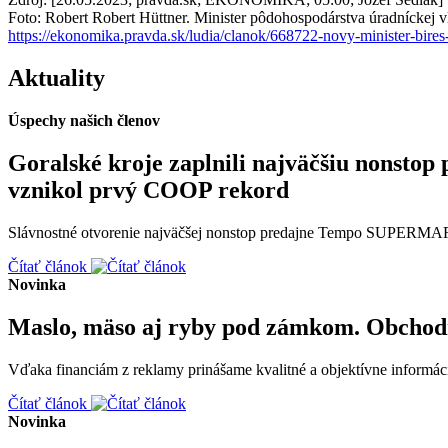
Foto: Robert Robert Hüttner. Minister pôdohospodárstva úradníckej v
https://ekonomika.pravda.sk/ludia/clanok/668722-novy-minister-bire
Aktuality
Úspechy našich členov
Goralské kroje zaplnili najväčšiu non
vznikol prvý COOP rekord
Slávnostné otvorenie najväčšej nonstop predajne Tempo SUPERMARK
Čítať článok
Novinka
Maslo, mäso aj ryby pod zámkom. Obchodn
Vďaka financiám z reklamy prinášame kvalitné a objektívne informáci
Čítať článok
Novinka