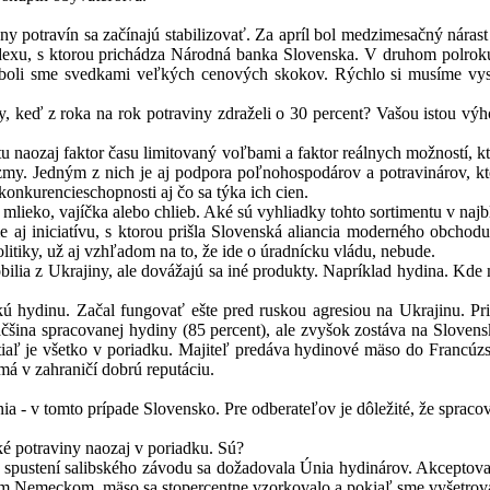
 potravín sa začínajú stabilizovať. Za apríl bol medzimesačný nárast 
dexu, s ktorou prichádza Národná banka Slovenska. V druhom polroku 
boli sme svedkami veľkých cenových skokov. Rýchlo si musíme vysvet
, keď z roka na rok potraviny zdraželi o 30 percent? Vašou istou výho
tu naozaj faktor času limitovaný voľbami a faktor reálnych možností, kt
zmy. Jedným z nich je aj podpora poľnohospodárov a potravinárov, kt
onkurencieschop­nosti aj čo sa týka ich cien.
, mlieko, vajíčka alebo chlieb. Aké sú vyhliadky tohto sortimentu v naj
me aj iniciatívu, s ktorou prišla Slovenská aliancia moderného obch
olitiky, už aj vzhľadom na to, že ide o úradnícku vládu, nebude.
ilia z Ukrajiny, ale dovážajú sa iné produkty. Napríklad hydina. Kde
ú hydinu. Začal fungovať ešte pred ruskou agresiou na Ukrajinu. Pri
 väčšina spracovanej hydiny (85 percent), ale zvyšok zostáva na Slov
, zatiaľ je všetko v poriadku. Majiteľ predáva hydinové mäso do Franc
á v zahraničí dobrú reputáciu.
ia - v tomto prípade Slovensko. Pre odberateľov je dôležité, že sprac
ské potraviny naozaj v poriadku. Sú?
i spustení salibského závodu sa dožadovala Únia hydinárov. Akceptoval
Nemeckom, mäso sa stopercentne vzorkovalo a pokiaľ sme vyšetrovali 