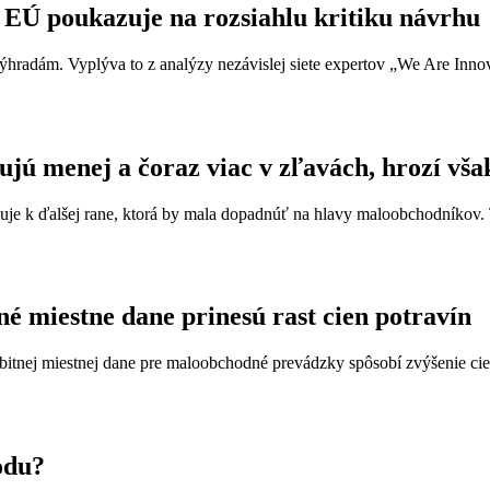
EÚ poukazuje na rozsiahlu kritiku návrhu
 výhradám. Vyplýva to z analýzy nezávislej siete expertov „We Are Innov
jú menej a čoraz viac v zľavách, hrozí vša
 k ďalšej rane, ktorá by mala dopadnúť na hlavy maloobchodníkov. Tá
é miestne dane prinesú rast cien potravín
nej miestnej dane pre maloobchodné prevádzky spôsobí zvýšenie cien p
odu?