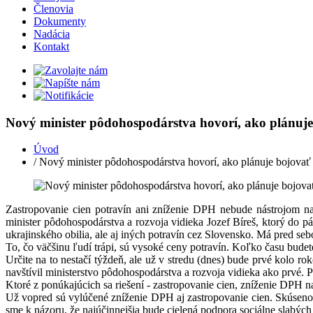
Členovia
Dokumenty
Nadácia
Kontakt
Nový minister pôdohospodárstva hovorí, ako plánuje
Úvod
/ Nový minister pôdohospodárstva hovorí, ako plánuje bojovať
Zastropovanie cien potravín ani zníženie DPH nebude nástrojom n
minister pôdohospodárstva a rozvoja vidieka Jozef Bíreš, ktorý do p
ukrajinského obilia, ale aj iných potravín cez Slovensko. Má pred sebo
To, čo väčšinu ľudí trápi, sú vysoké ceny potravín. Koľko času budete
Určite na to nestačí týždeň, ale už v stredu (dnes) bude prvé kolo r
navštívil ministerstvo pôdohospodárstva a rozvoja vidieka ako prvé. Pr
Ktoré z ponúkajúcich sa riešení - zastropovanie cien, zníženie DPH 
Už vopred sú vylúčené zníženie DPH aj zastropovanie cien. Skúseno
sme k názoru, že najúčinnejšia bude cielená podpora sociálne slabých