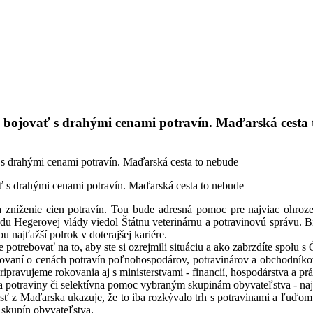
 bojovať s drahými cenami potravín. Maďarská cesta 
 s drahými cenami potravín. Maďarská cesta to nebude
a zníženie cien potravín. Tou bude adresná pomoc pre najviac ohroz
ádu Hegerovej vlády viedol Štátnu veterinárnu a potravinovú správu. Bí
u najťažší polrok v doterajšej kariére.
 potrebovať na to, aby ste si ozrejmili situáciu a ako zabrzdíte spolu
okovaní o cenách potravín poľnohospodárov, potravinárov a obchodníkov
ipravujeme rokovania aj s ministerstvami - financií, hospodárstva a prá
na potraviny či selektívna pomoc vybraným skupinám obyvateľstva - na
sť z Maďarska ukazuje, že to iba rozkývalo trh s potravinami a ľuďo
 skupín obyvateľstva.