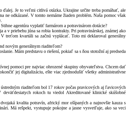
lej. Je to veľmi citlivá otázka. Ukrajine určite treba pomáhať, ale
é sú na ne odkázané. V tomto nemáme žiaden problém. Naša pomoc však
.
 Stihne agentúra vyplatiť farmárom a potravinárom dotácie?
a v priebehu júna sa robia kontrakty. Pri potravinárskej, známej ako
V treťom kvartáli sa začnú vyplácať. Toto mi deklaroval generálny
ond novým generálnym riaditeľom?
oslanie. Mám predstavu o riešení, pokiaľ sa s ňou stotožní aj predseda
ívnej pomoci pre najviac ohrozené skupiny obyvateľstva. Chcem dať
nčiť jej digitalizáciu, ešte viac zjednodušiť všetky administratívne
Jej ústredným riaditeľom bol 17 rokov počas pravicových aj ľavicových
 deväťde­siatych rokoch tu viedol Akreditované klinické skúšobné
 dvojaká kvalita potravín, africký mor ošípaných a najnovšie kauza s
nári. Má rešpekt, vystupuje pokojne a jasne vysvetľuje, ako sa veci