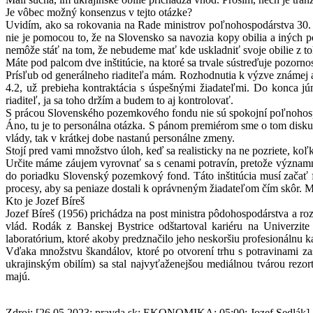
Je vôbec možný konsenzus v tejto otázke?
Uvidím, ako sa rokovania na Rade ministrov poľnohospodárstva 30. m
nie je pomocou to, že na Slovensko sa navozia kopy obilia a iných 
nemôže stáť na tom, že nebudeme mať kde uskladniť svoje obilie z to
Máte pod palcom dve inštitúcie, na ktoré sa trvale sústreďuje pozor
Prísľub od generálneho riaditeľa mám. Rozhodnutia k výzve známej ak
4.2, už prebieha kontraktácia s úspešnými žiadateľmi. Do konca j
riaditeľ, ja sa toho držím a budem to aj kontrolovať.
S prácou Slovenského pozemkového fondu nie sú spokojní poľnohosp
Áno, tu je to personálna otázka. S pánom premiérom sme o tom diskutov
vlády, tak v krátkej dobe nastanú personálne zmeny.
Stojí pred vami množstvo úloh, keď sa realisticky na ne pozriete, koľ
Určite máme záujem vyrovnať sa s cenami potravín, pretože význam
do poriadku Slovenský pozemkový fond. Táto inštitúcia musí začať fu
procesy, aby sa peniaze dostali k oprávneným žiadateľom čím skôr. M
Kto je Jozef Bíreš
Jozef Bíreš (1956) prichádza na post ministra pôdohospodárstva a roz
vlád. Rodák z Banskej Bystrice odštartoval kariéru na Univerzit
laboratórium, ktoré akoby predznačilo jeho neskoršiu profesionálnu ka
Vďaka množstvu škandálov, ktoré po otvorení trhu s potravinami zasi
ukrajinským obilím) sa stal najvyťaženejšou mediálnou tvárou rezor
majú.
Zdroj: [26.05.2023; pravda.sk; EKONOMIKA; 05:00; Jozef Sedlák]