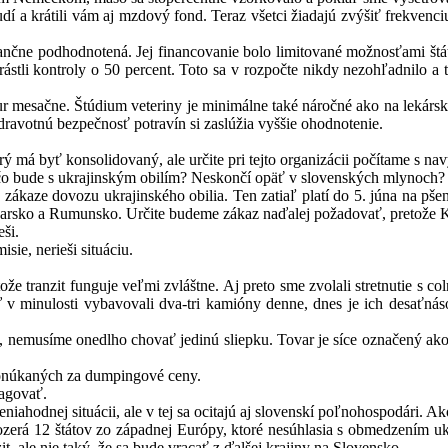
udí a krátili vám aj mzdový fond. Teraz všetci žiadajú zvýšiť frekvenc
nančne podhodnotená. Jej financovanie bolo limitované možnosťami štá
rástli kontroly o 50 percent. Toto sa v rozpočte nikdy nezohľadnilo a
ur mesačne. Štúdium veteriny je minimálne také náročné ako na lekárskej 
dravotnú bezpečnosť potravín si zaslúžia vyššie ohodnotenie.
ý má byť konsolidovaný, ale určite pri tejto organizácii počítame s na
A čo bude s ukrajinským obilím? Neskončí opäť v slovenských mlynoch?
ákaze dovozu ukrajinského obilia. Ten zatiaľ platí do 5. júna na pšen
rsko a Rumunsko. Určite budeme zákaz naďalej požadovať, pretože Kom
eši.
ie, nerieši situáciu.
e tranzit funguje veľmi zvláštne. Aj preto sme zvolali stretnutie s co
inulosti vybavovali dva-tri kamióny denne, dnes je ich desaťnásobne
, nemusíme onedlho chovať jedinú sliepku. Tovar je síce označený ako t
 ponúkaných za dumpingové ceny.
eagovať.
hodnej situácii, ale v tej sa ocitajú aj slovenskí poľnohospodári. Ako 
ozerá 12 štátov zo západnej Európy, ktoré nesúhlasia s obmedzením ukr
it, ale nie taký, že sa bude vracať z ďalšej krajiny na Slovensko.