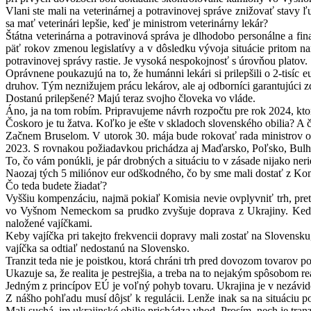
Vlani ste mali na veterinárnej a potravinovej správe znižovať stavy ľ
sa mať veterinári lepšie, keď je ministrom veterinárny lekár?
Štátna veterinárna a potravinová správa je dlhodobo personálne a fi
päť rokov zmenou legislatívy a v dôsledku vývoja situácie pritom na
potravinovej správy rastie. Je vysoká nespokojnosť s úrovňou platov.
Oprávnene poukazujú na to, že humánni lekári si prilepšili o 2-tisíc e
druhov. Tým neznižujem prácu lekárov, ale aj odborníci garantujúci z
Dostanú prilepšené? Majú teraz svojho človeka vo vláde.
Áno, ja na tom robím. Pripravujeme návrh rozpočtu pre rok 2024, ktor
Čoskoro je tu žatva. Koľko je ešte v skladoch slovenského obilia? 
Začnem Bruselom. V utorok 30. mája bude rokovať rada ministrov o z
2023. S rovnakou požiadavkou prichádza aj Maďarsko, Poľsko, Bulha
To, čo vám ponúkli, je pár drobných a situáciu to v zásade nijako neri
Naozaj tých 5 miliónov eur odškodného, čo by sme mali dostať z Komis
Čo teda budete žiadať?
Vyššiu kompenzáciu, najmä pokiaľ Komisia nevie ovplyvniť trh, pretož
vo Vyšnom Nemeckom sa prudko zvyšuje doprava z Ukrajiny. Keď v m
naložené vajíčkami.
Keby vajíčka pri takejto frekvencii dopravy mali zostať na Slovensku
vajíčka sa odtiaľ nedostanú na Slovensko.
Tranzit teda nie je poistkou, ktorá chráni trh pred dovozom tovarov
Ukazuje sa, že realita je pestrejšia, a treba na to nejakým spôsobom r
Jedným z princípov EÚ je voľný pohyb tovaru. Ukrajina je v nezávidenia
Z nášho pohľadu musí dôjsť k regulácii. Lenže inak sa na situáciu p
Mali suchá, im ukrajinské obilie prichádza vhod. Prosím, nech je tranz