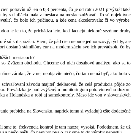
cien potravín už len o 0,3 percenta, čo je od roku 2021 prvýkrát taká
by sa inflácia mala z mesiaca na mesiac znižovať. To sú objektívne
liť, čo bolo ich príčinou, a kde cena akcelerovala: či vo výrobe,
dou je len to, že prichádza leto, keď lacnejú niektoré sezónne druhy
oré sú k dispozícii. Viem, že pád cien nebude jednorazový, rýchly, ale
orí dostanú stámilióny eur na modernizáciu svojich prevádzok, čo by
bližších mesiacoch?
odu so Zväzom obchodu. Chceme od nich dosahovú analýzu, ako sa to
 máme záruku, že v nej neobjavíte niečo, čo tam nemá byť, ako bolo v
 schvaľovaní závodu majiteľ deklaroval, že celá produkcia pôjde zo
ensku. Prevádzka je pod zvýšeným monitoringom potravinového dozoru
úzska a Holandska a robí aj samokontroly. Mäso ide von v slovenských
ovanie prebieha na Slovensku, napriek tomu si vyžadujú ešte dodatočné
i sme to, frekvencia kontrol je tam naozaj vysoká. Podotknem, že už
a niečo našli, čo nevyhovovalo, tak sme to do výroby nepustili.