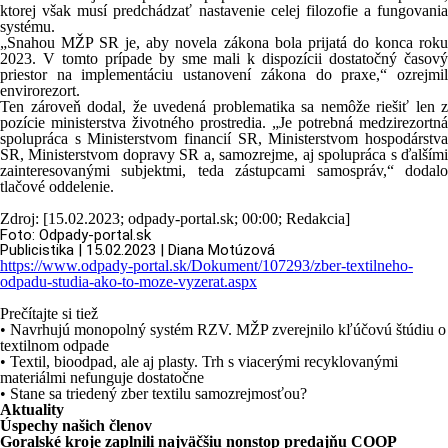
ktorej však musí predchádzať nastavenie celej filozofie a fungovania
systému.
„Snahou MŽP SR je, aby novela zákona bola prijatá do konca roku
2023. V tomto prípade by sme mali k dispozícii dostatočný časový
priestor na implementáciu ustanovení zákona do praxe,“ ozrejmil
envirorezort.
Ten zároveň dodal, že uvedená problematika sa nemôže riešiť len z
pozície ministerstva životného prostredia. „Je potrebná medzirezortná
spolupráca s Ministerstvom financií SR, Ministerstvom hospodárstva
SR, Ministerstvom dopravy SR a, samozrejme, aj spolupráca s ďalšími
zainteresovanými subjektmi, teda zástupcami samospráv,“ dodalo
tlačové oddelenie.
Zdroj: [15.02.2023; odpady-portal.sk; 00:00; Redakcia]
Foto: Odpady-portal.sk
Publicistika | 15.02.2023 | Diana Motúzová
https://www.odpady-portal.sk/Dokument/107293/zber-textilneho-
odpadu-studia-ako-to-moze-vyzerat.aspx
Prečítajte si tiež
• Navrhujú monopolný systém RZV. MŽP zverejnilo kľúčovú štúdiu o
textilnom odpade
• Textil, bioodpad, ale aj plasty. Trh s viacerými recyklovanými
materiálmi nefunguje dostatočne
• Stane sa triedený zber textilu samozrejmosťou?
Aktuality
Úspechy našich členov
Goralské kroje zaplnili najväčšiu nonstop predajňu COOP