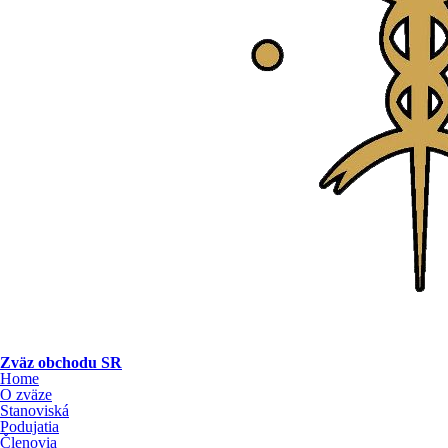
Zväz obchodu SR
Home
O zväze
Stanoviská
Podujatia
Členovia