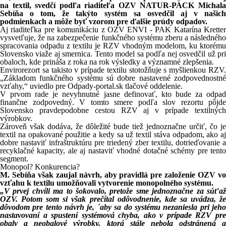
na textil, svedčí podľa riaditeľa OZV NATUR-PACK Michala
Sebíňa o tom, že takýto systém sa osvedčil aj v našich
podmienkach a môže byť vzorom pre ďalšie prúdy odpadov.
Aj riaditeľka pre komunikáciu z OZV ENVI - PAK Katarína Kretter
vysvetľuje, že na zabezpečenie funkčného systému zberu a následného
spracovania odpadu z textilu je RZV vhodným modelom, ku ktorému
Slovensko viaže aj smernica. Tento model sa podľa nej osvedčil už pri
obaloch, kde prináša z roka na rok výsledky a významné zlepšenia.
Envirorezort sa takisto v prípade textilu stotožňuje s myšlienkou RZV.
„Základom funkčného systému sú dobre nastavené zodpovednostné
vzťahy,“ uviedlo pre Odpady-portal.sk tlačové oddelenie.
V prvom rade je nevyhnutné jasne definovať, kto bude za odpad
finančne zodpovedný. V tomto smere podľa slov rezortu pôjde
Slovensko pravdepodobne cestou RZV aj v prípade textilných
výrobkov.
Zároveň však dodáva, že dôležité bude tiež jednoznačne určiť, čo je
textil na opakované použitie a kedy sa už textil stáva odpadom, ako aj
dobre nastaviť infraštruktúru pre triedený zber textilu, dotrieďovanie a
recyklačné kapacity, ale aj nastaviť vhodné dotačné schémy pre tento
segment.
Monopol? Konkurencia?
M. Sebíňa však zaujal návrh, aby pravidlá pre založenie OZV vo
vzťahu k textilu umožňovali vytvorenie monopolného systému.
„V prvej chvíli ma to šokovalo, pretože sme jednoznačne za súťaž
OZV. Potom som si však prečítal odôvodnenie, kde sa uvádza, že
dôvodom pre tento návrh je, ´aby sa do systému nezaniesla pri jeho
nastavovaní a spustení systémová chyba, ako v prípade RZV pre
obaly a neobalové výrobky, ktorá stále nebola odstránená a