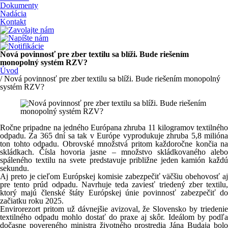
Dokumenty
Nadácia
Kontakt
Nová povinnosť pre zber textilu sa blíži. Bude riešením
monopolný systém RZV?
Úvod
/ Nová povinnosť pre zber textilu sa blíži. Bude riešením monopolný
systém RZV?
Ročne pripadne na jedného Európana zhruba 11 kilogramov textilného
odpadu. Za 365 dní sa tak v Európe vyprodukuje zhruba 5,8 milióna
ton tohto odpadu. Obrovské množstvá pritom každoročne končia na
skládkach. Čísla hovoria jasne – množstvo skládkovaného alebo
spáleného textilu na svete predstavuje približne jeden kamión každú
sekundu.
Aj preto je cieľom Európskej komisie zabezpečiť väčšiu obehovosť aj
pre tento prúd odpadu. Navrhuje teda zaviesť triedený zber textilu,
ktorý majú členské štáty Európskej únie povinnosť zabezpečiť do
začiatku roku 2025.
Envirorezort pritom už dávnejšie avizoval, že Slovensko by triedenie
textilného odpadu mohlo dostať do praxe aj skôr. Ideálom by podľa
dočasne povereného ministra životného prostredia Jána Budaja bolo