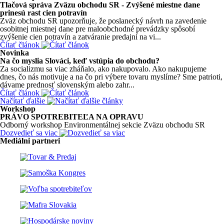
Tlačová správa Zväzu obchodu SR - Zvýšené miestne dane
prinesú rast cien potravín
Zväz obchodu SR upozorňuje, že poslanecký návrh na zavedenie
osobitnej miestnej dane pre maloobchodné prevádzky spôsobí
zvýšenie cien potravín a zatváranie predajní na vi...
Čítať článok
Novinka
Na čo myslia Slováci, keď vstúpia do obchodu?
Za socializmu sa viac zháňalo, ako nakupovalo. Ako nakupujeme
dnes, čo nás motivuje a na čo pri výbere tovaru myslíme? Sme patrioti,
dávame prednosť slovenským alebo zahr...
Čítať článok
Načítať ďalšie
Workshop
PRÁVO SPOTREBITEĽA NA OPRAVU
Odborný workshop Environmentálnej sekcie Zväzu obchodu SR
Dozvedieť sa viac
Mediálni partneri