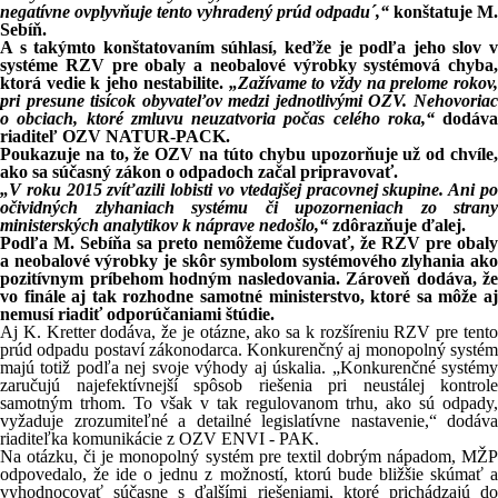
negatívne ovplyvňuje tento vyhradený prúd odpadu´,“
konštatuje M.
Sebíň.
A s takýmto konštatovaním súhlasí, keďže je podľa jeho slov v
systéme RZV pre obaly a neobalové výrobky systémová chyba,
ktorá vedie k jeho nestabilite.
„Zažívame to vždy na prelome rokov,
pri presune tisícok obyvateľov medzi jednotlivými OZV. Nehovoriac
o obciach, ktoré zmluvu neuzatvoria počas celého roka,“
dodáva
riaditeľ OZV NATUR-PACK.
Poukazuje na to, že OZV na túto chybu upozorňuje už od chvíle,
ako sa súčasný zákon o odpadoch začal pripravovať.
„V roku 2015 zvíťazili lobisti vo vtedajšej pracovnej skupine. Ani po
očividných zlyhaniach systému či upozorneniach zo strany
ministerských analytikov k náprave nedošlo,“
zdôrazňuje ďalej.
Podľa M. Sebíňa sa preto nemôžeme čudovať, že RZV pre obaly
a neobalové výrobky je skôr symbolom systémového zlyhania ako
pozitívnym príbehom hodným nasledovania. Zároveň dodáva, že
vo finále aj tak rozhodne samotné ministerstvo, ktoré sa môže aj
nemusí riadiť odporúčaniami štúdie.
Aj K. Kretter dodáva, že je otázne, ako sa k rozšíreniu RZV pre tento
prúd odpadu postaví zákonodarca. Konkurenčný aj monopolný systém
majú totiž podľa nej svoje výhody aj úskalia. „Konkurenčné systémy
zaručujú najefektívnejší spôsob riešenia pri neustálej kontrole
samotným trhom. To však v tak regulovanom trhu, ako sú odpady,
vyžaduje zrozumiteľné a detailné legislatívne nastavenie,“ dodáva
riaditeľka komunikácie z OZV ENVI - PAK.
Na otázku, či je monopolný systém pre textil dobrým nápadom, MŽP
odpovedalo, že ide o jednu z možností, ktorú bude bližšie skúmať a
vyhodnocovať súčasne s ďalšími riešeniami, ktoré prichádzajú do