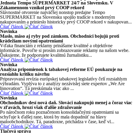
Jednota Tempo SUPERMARKET 24/7 na Slovensku. V
Zákamennom vznikol prvý COOP rekord
Slávnostné otvorenie najväčšej nonstop predajne Tempo
SUPERMARKET na Slovensku spojilo tradície s moderným
nakupovaním a prinieslo historicky prvý COOP rekord v nakupovan...
Čítať článok
Novinka
Maslo, mäso aj ryby pod zámkom. Obchodníci bojujú proti
krádežiam novými opatreniami
Vďaka financiám z reklamy prinášame kvalitné a objektívne
informácie. Povoľte si prosím zobrazovanie reklamy na našom webe.
Ďakujeme, že podporujete kvalitnú žurnalistiku...
Čítať článok
Novinka
Analýza pripomienok k tabakovej reforme EÚ poukazuje na
rozsiahlu kritiku návrhu
Pripravovaná revízia európskej tabakovej legislatívy čelí rozsiahlym
výhradám. Vyplýva to z analýzy nezávislej siete expertov „We Are
Innovation“. Tá preskúmala viac ako ...
Čítať článok
Novinka
Obchodníkov desí nová daň. Slováci nakupujú menej a čoraz viac
v zľavách, hrozí však ďalšie zdražovanie
Po náročnom roku poznačenom konsolidačnými opatreniami sa
schyľuje k ďalšej rane, ktorá by mala dopadnúť na hlavy
maloobchodníkov. Tá, paradoxne, prichádza v čase, keď vl...
Čítať článok
Tlačová správa