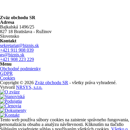
Zväz obchodu SR
Adresa
Bajkalská 1496/25
827 18 Bratislava - Ružinov
Slovensko
Kontakt
sekretariat@biznis.sk
+421 911 908 039
gs@biznis.sk
+421 908 223 229
Menu
Obchodné podmienky
GDPR
Cookies
Copyright © 2026
Zväz obchodu SR
- všetky práva vyhradené.
Vytvoril
NRSYS, s.r.o.
Tento web používa súbory cookies na zaistenie správneho fungovania,
personalizáciu obsahu a analýzu návštevnosti. Kliknutím na tlačidlo
Súhlasím vyjadrujete súhlas s používaním všetkých cookies.
Všetko o