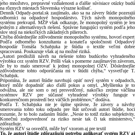
jeho množstvo, prepravné vzdialenosti a ďalšie súvisiace otázky budú
na rôznych miestach Slovenska výrazne kolísať.
Denník Odpady-portal.sk zaujímalo, ako sa na závery štúdie pozerajú
odborníci na odpadové hospodárstvo. Tých návrh monopolného
systému prekvapil. MŽP však odkazuje, že monopolný systém je len
jedným z alternatívnych riešení. Správne fungujúci systém podľa jeho
slov stojí na niekoľkých základných pilieroch.
Chýba dôslednejšie zdôvodnenie monopolného systému, hovorí expert
Podľa odborného konzultanta a konateľa spoločnosti Odpadový
hospodár Tomáša Schabjuka je štúdia o textile veľmi dobre
spracovaná. Poukazuje však aj na možné riziká.
„Autori predložili návrh na riešenie tohto budúceho vyhradeného
výrobku cez systém RZV. Prišli však s pomerne zaujímavým záverom,
že by to malo smerovať k jednej monopolnej OZV. Dôslednejšie
zdôvodnenie tohto odporúčania mi v štúdii chýba,“ vysvetľuje T.
Schabjuk.
Pripomína, že autori štúdie navrhujú opäť nový systém v odpadoch,
ktorý môže dopadnúť ako ďalší pokus a omyl. „Myšlienka je to
odvážna, ale nie som o nej presvedčený, nakoľko zrejme väčšina
systémov RZV pre súčasné vyhradené výrobky funguje v
konkurenčnom prostredí bez väčších problémov,“ dodáva.
Podľa T. Schabjuka nie je úplne správne, že závery a návrhy
smerovania tohto toku odpadu pre štát určovali autori štúdie, hoci
rozumie, že to bolo zadaním štúdie. „Nesie to totiž riziko subjektivity.
Konečnú zodpovednosť za riziko nesie tak či tak ministerstvo,“
zdôrazňuje.
Systém RZV sa osvedčil, môže byť vzorom aj pre textil
To, že autori štúdie zdôrazňujú potrebu aplikovať systém RZV aj