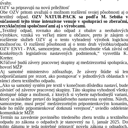
úvahy.
OZV sa pripravujú na novú príležitosť
Obe OZV pritom uvažujú o možnom rozšírení svojej pôsobnosti aj o
textilný odpad.
OZV NATUR-PACK sa podľa M. Sebíňa v
súčasnosti tejto téme intenzívne venuje v spolupráci so zberačmi,
recyklačnými spoločnosťami aj s výrobcami.
„Textilný odpad, rovnako ako odpad z obalov a neobalových
výrobkov, vzniká vo veľkej miere u občanov, preto je záujem o
rozšírenie služieb OZV aj o tento vyhradený výrobok logickou
možnosťou. O rozšírení pôsobnosti aj o tento druh výrobku/odpadu
OZV ENVI - PAK, samozrejme, uvažuje, rozhodnutie však závisí od
konkrétnych legislatívou nastavených podmienok,“ vysvetlila K.
Kretter.
Kľúčové budú závery pracovnej skupiny aj medzirezortná spolupráca,
hovorí MŽP
Aj samotné ministerstvo zdôrazňuje, že závery štúdie sú len
odporúčaniami pre rezort, ako postupovať v jednotlivých oblastiach v
rámci zberu textilného odpadu.
„Ako sa samotný systém pre textil v konečnom dôsledku nastaví, bude
závisieť od záverov pracovnej skupiny. Táto skupina vyhodnotí všetky
dostupné údaje a možnosti, z ktorých si vyberie najvhodnejší variant,
ktorý sa následne pretaví do legislatívneho nastavenia systému. Návrh,
samozrejme, musí prejsť medzirezortným pripomienkovým konaním,
kde ho môže pripomienkovať dotknutá verejnosť,“ uviedlo oddelenie
komunikácie MŽP.
Termín na zavedenie povinného triedeného zberu textilu a textilného
odpadu zo zákona o odpadoch je stanovený na 1. január 2025. Do
tohto dátumu je teda potrebné pripraviť novelu zákona o odpadoch,