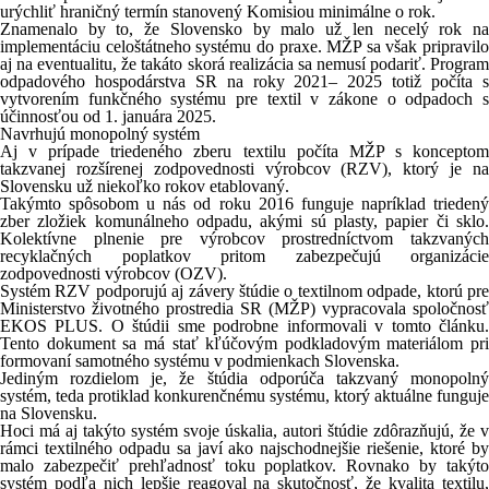
urýchliť hraničný termín stanovený Komisiou minimálne o rok.
Znamenalo by to, že Slovensko by malo už len necelý rok na
implementáciu celoštátneho systému do praxe. MŽP sa však pripravilo
aj na eventualitu, že takáto skorá realizácia sa nemusí podariť. Program
odpadového hospodárstva SR na roky 2021– 2025 totiž počíta s
vytvorením funkčného systému pre textil v zákone o odpadoch s
účinnosťou od 1. januára 2025.
Navrhujú monopolný systém
Aj v prípade triedeného zberu textilu počíta MŽP s konceptom
takzvanej rozšírenej zodpovednosti výrobcov (RZV), ktorý je na
Slovensku už niekoľko rokov etablovaný.
Takýmto spôsobom u nás od roku 2016 funguje napríklad triedený
zber zložiek komunálneho odpadu, akými sú plasty, papier či sklo.
Kolektívne plnenie pre výrobcov prostredníctvom takzvaných
recyklačných poplatkov pritom zabezpečujú organizácie
zodpovednosti výrobcov (OZV).
Systém RZV podporujú aj závery štúdie o textilnom odpade, ktorú pre
Ministerstvo životného prostredia SR (MŽP) vypracovala spoločnosť
EKOS PLUS. O štúdii sme podrobne informovali v tomto článku.
Tento dokument sa má stať kľúčovým podkladovým materiálom pri
formovaní samotného systému v podmienkach Slovenska.
Jediným rozdielom je, že štúdia odporúča takzvaný monopolný
systém, teda protiklad konkurenčnému systému, ktorý aktuálne funguje
na Slovensku.
Hoci má aj takýto systém svoje úskalia, autori štúdie zdôrazňujú, že v
rámci textilného odpadu sa javí ako najschodnejšie riešenie, ktoré by
malo zabezpečiť prehľadnosť toku poplatkov. Rovnako by takýto
systém podľa nich lepšie reagoval na skutočnosť, že kvalita textilu,