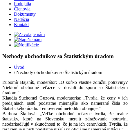
Podujatia
Členovia
Dokumenty
Nadácia
Kontakt
Nezhody obchodníkov so Štatistickým úradom
Úvod
/ Nezhody obchodníkov so Štatistickým úradom
Ľubomír Bajaník, moderátor: „O koľko vlastne zdražili potraviny?
Niektoré obchodné reťazce sa dostali do sporu so Štatistickým
úradom.“
Klaudia Suchomel Guzová, moderátorka: „Tvrdia, že ceny v ich
predajniach rastú podstatne miernejšie ako namerané čísla zo
Štatistického úradu. Ten overenú metodiku obhajuje.“
Barbora Škulová: „Veľké obchodné reťazce tvrdia, že reálne
štatistiky, ktoré na Slovensku merajú zdražovanie potravín,
neodzrkadľujú v skutočnosti to, čo je na ich cenovkách. Tvrdia, že
rast cien je u nich podstatne nižší ako oficiálne nameraná inflácia.“