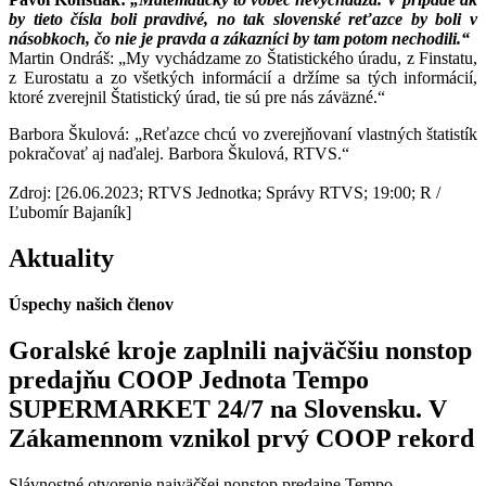
by tieto čísla boli pravdivé, no tak slovenské reťazce by boli v
násobkoch, čo nie je pravda a zákazníci by tam potom nechodili.“
Martin Ondráš: „My vychádzame zo Štatistického úradu, z Finstatu,
z Eurostatu a zo všetkých informácií a držíme sa tých informácií,
ktoré zverejnil Štatistický úrad, tie sú pre nás záväzné.“
Barbora Škulová: „Reťazce chcú vo zverejňovaní vlastných štatistík
pokračovať aj naďalej. Barbora Škulová, RTVS.“
Zdroj: [26.06.2023; RTVS Jednotka; Správy RTVS; 19:00; R /
Ľubomír Bajaník]
Aktuality
Úspechy našich členov
Goralské kroje zaplnili najväčšiu nonstop
predajňu COOP Jednota Tempo
SUPERMARKET 24/7 na Slovensku. V
Zákamennom vznikol prvý COOP rekord
Slávnostné otvorenie najväčšej nonstop predajne Tempo