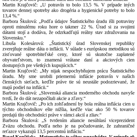
Martin Krajčovič: „U potravín to bolo 13,5 %. V prípade iných
tovarov dennej spotreby ako drogéria a hygienické potreby to bolo
13,4 %.“
Barbora Škulová: „Podľa údajov Štatistického úradu išli potraviny
oproti minulému roku hore o takmer 22 %. Úrad si za svojimi
dátami stojí a dodáva, že odzrkadľujú reálny stav zdražovania na
Slovensku.“
Libuša Kolesárová: „Štatistický úrad Slovenskej republiky
zverejňuje reálne dáta o inflácii. V súlade s európskou metodikou sú
zisťované spotrebiteľské ceny, ktoré sú skutočne zaplatené
obyvateľstvom, to znamená vrátane daní a akciových cien
dostupných pre všetkých kupujúcich.“
Martin Krajčovič: „My nijak nespochybňujem prácu Štatistického
úradu. My sme urobili priemernú inflácie potravín v našich
členských sieťach, keďže práve tie sú neustále podozrievané, že
majú podiel na inflácii.“
Barbora Škulová: „Slovenská aliancia moderného obchodu navyše
tvrdí, že do dát nezapočítali akcie a zľavy.“
Martin Krajčovič: „Po ich zohľadnení by bola reálna inflácia cien u
týchto obchodníkov ešte nižšia, keďže viac ako 50 % tovarov
predajú títo obchodníci práve v rámci akcií a zliav.“
Barbora Škulová: „S tvrdením aliancie nesúhlasí viceprezident
Zväzu obchodu. Podľa neho je na počudovanie, že zahraničné
reťazce vykazujú 13,5 percentnú infláciu.“
Pavol Konštiak:
„Matematicky to vôbec nevychádza. V prípade ak