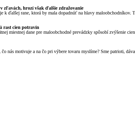
v zľavách, hrozí však ďalšie zdražovanie
k ďalšej rane, ktorá by mala dopadnúť na hlavy maloobchodníkov. Tá,
 rast cien potravín
ej miestnej dane pre maloobchodné prevádzky spôsobí zvýšenie cien po
čo nás motivuje a na čo pri výbere tovaru myslíme? Sme patrioti, dáv