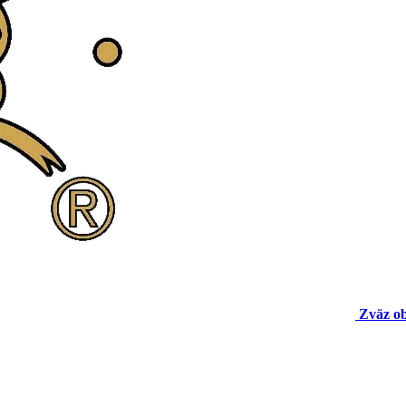
Zväz o