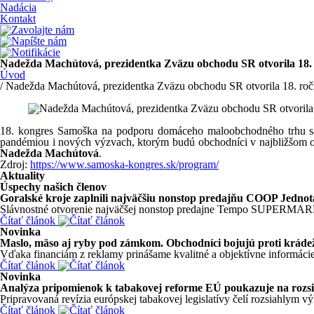
Nadácia
Kontakt
Nadežda Machútová, prezidentka Zväzu obchodu SR otvorila 1
Úvod
/ Nadežda Machútová, prezidentka Zväzu obchodu SR otvorila 18. 
18. kongres Samoška na podporu domáceho maloobchodného trhu 
pandémiou i nových výzvach, ktorým budú obchodníci v najbližšom o
Nadežda Machútová
.
Zdroj:
https://www.samoska-kongres.sk/program/
Aktuality
Úspechy našich členov
Goralské kroje zaplnili najväčšiu nonstop predajňu COOP J
Slávnostné otvorenie najväčšej nonstop predajne Tempo SUPERMARKE
Čítať článok
Novinka
Maslo, mäso aj ryby pod zámkom. Obchodníci bojujú proti krád
Vďaka financiám z reklamy prinášame kvalitné a objektívne informácie
Čítať článok
Novinka
Analýza pripomienok k tabakovej reforme EÚ poukazuje na rozsi
Pripravovaná revízia európskej tabakovej legislatívy čelí rozsiahlym v
Čítať článok