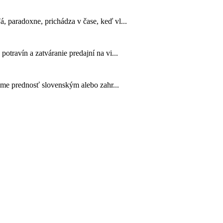
 paradoxne, prichádza v čase, keď vl...
travín a zatváranie predajní na vi...
ame prednosť slovenským alebo zahr...