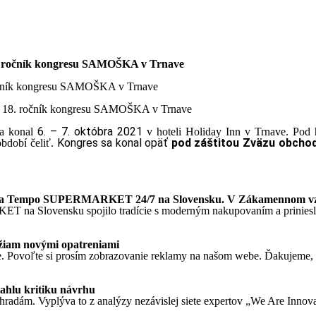
8. ročník kongresu SAMOŠKA v Trnave
ročník kongresu SAMOŠKA v Trnave
6. – 7. októbra 2021
sa konal
v hoteli Holiday Inn v Trnave. Pod
Kongres sa konal opäť
pod záštitou Zväzu obcho
bdobí čeliť.
ednota Tempo SUPERMARKET 24/7 na Slovensku. V Zákamennom v
T na Slovensku spojilo tradície s moderným nakupovaním a priniesl
ežiam novými opatreniami
. Povoľte si prosím zobrazovanie reklamy na našom webe. Ďakujeme, že
ahlu kritiku návrhu
ýhradám. Vyplýva to z analýzy nezávislej siete expertov „We Are Innova