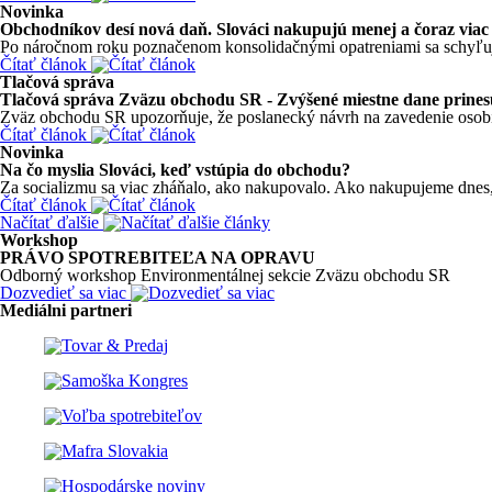
Novinka
Obchodníkov desí nová daň. Slováci nakupujú menej a čoraz viac 
Po náročnom roku poznačenom konsolidačnými opatreniami sa schyľuje 
Čítať článok
Tlačová správa
Tlačová správa Zväzu obchodu SR - Zvýšené miestne dane prinesú
Zväz obchodu SR upozorňuje, že poslanecký návrh na zavedenie osobitn
Čítať článok
Novinka
Na čo myslia Slováci, keď vstúpia do obchodu?
Za socializmu sa viac zháňalo, ako nakupovalo. Ako nakupujeme dnes, 
Čítať článok
Načítať ďalšie
Workshop
PRÁVO SPOTREBITEĽA NA OPRAVU
Odborný workshop Environmentálnej sekcie Zväzu obchodu SR
Dozvedieť sa viac
Mediálni partneri