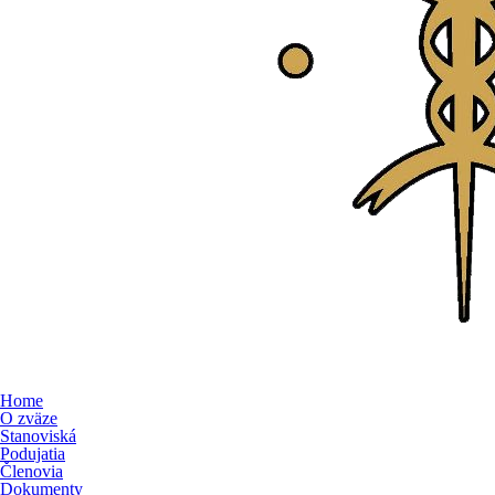
Home
O zväze
Stanoviská
Podujatia
Členovia
Dokumenty