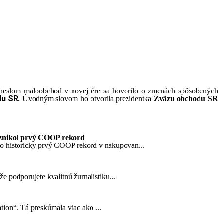
 heslom maloobchod v novej ére sa hovorilo o zmenách spôsobenýc
du SR.
Úvodným slovom ho otvorila prezidentka
Zväzu obchodu S
znikol prvý COOP rekord
o historicky prvý COOP rekord v nakupovan...
 podporujete kvalitnú žurnalistiku...
tion“. Tá preskúmala viac ako ...