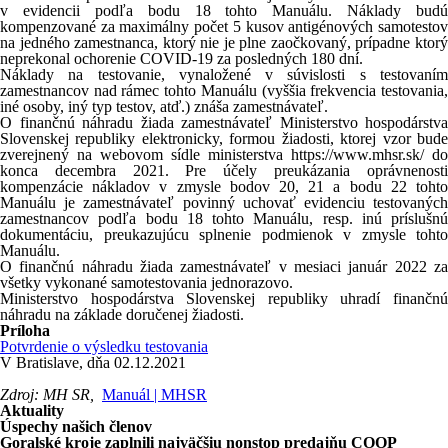
v evidencii podľa bodu 18 tohto Manuálu. Náklady budú
kompenzované za maximálny počet 5 kusov antigénových samotestov
na jedného zamestnanca, ktorý nie je plne zaočkovaný, prípadne ktorý
neprekonal ochorenie COVID-19 za posledných 180 dní.
Náklady na testovanie, vynaložené v súvislosti s testovaním
zamestnancov nad rámec tohto Manuálu (vyššia frekvencia testovania,
iné osoby, iný typ testov, atď.) znáša zamestnávateľ.
O finančnú náhradu žiada zamestnávateľ Ministerstvo hospodárstva
Slovenskej republiky elektronicky, formou žiadosti, ktorej vzor bude
zverejnený na webovom sídle ministerstva https://www.mhsr.sk/ do
konca decembra 2021. Pre účely preukázania oprávnenosti
kompenzácie nákladov v zmysle bodov 20, 21 a bodu 22 tohto
Manuálu je zamestnávateľ povinný uchovať evidenciu testovaných
zamestnancov podľa bodu 18 tohto Manuálu, resp. inú príslušnú
dokumentáciu, preukazujúcu splnenie podmienok v zmysle tohto
Manuálu.
O finančnú náhradu žiada zamestnávateľ v mesiaci január 2022 za
všetky vykonané samotestovania jednorazovo.
Ministerstvo hospodárstva Slovenskej republiky uhradí finančnú
náhradu na základe doručenej žiadosti.
Príloha
Potvrdenie o výsledku testovania
V Bratislave, dňa 02.12.2021
Zdroj: MH SR,
Manuál | MHSR
Aktuality
Úspechy našich členov
Goralské kroje zaplnili najväčšiu nonstop predajňu COOP