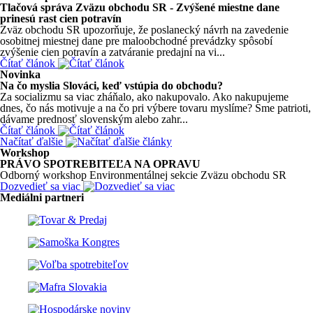
Tlačová správa Zväzu obchodu SR - Zvýšené miestne dane
prinesú rast cien potravín
Zväz obchodu SR upozorňuje, že poslanecký návrh na zavedenie
osobitnej miestnej dane pre maloobchodné prevádzky spôsobí
zvýšenie cien potravín a zatváranie predajní na vi...
Čítať článok
Novinka
Na čo myslia Slováci, keď vstúpia do obchodu?
Za socializmu sa viac zháňalo, ako nakupovalo. Ako nakupujeme
dnes, čo nás motivuje a na čo pri výbere tovaru myslíme? Sme patrioti,
dávame prednosť slovenským alebo zahr...
Čítať článok
Načítať ďalšie
Workshop
PRÁVO SPOTREBITEĽA NA OPRAVU
Odborný workshop Environmentálnej sekcie Zväzu obchodu SR
Dozvedieť sa viac
Mediálni partneri