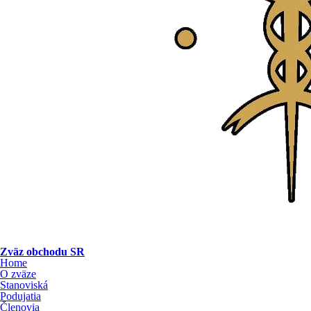
Zväz obchodu SR
Home
O zväze
Stanoviská
Podujatia
Členovia