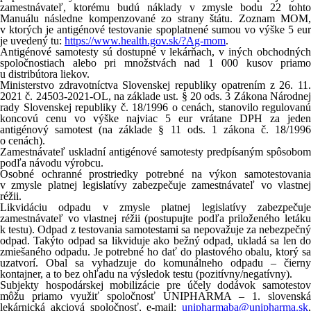
zamestnávateľ, ktorému budú náklady v zmysle bodu 22 tohto
Manuálu následne kompenzované zo strany štátu. Zoznam MOM,
v ktorých je antigénové testovanie spoplatnené sumou vo výške 5 eur
je uvedený tu:
https://www.health.gov.sk/?Ag-mom
.
Antigénové samotesty sú dostupné v lekárňach, v iných obchodných
spoločnostiach alebo pri množstvách nad 1 000 kusov priamo
u distribútora liekov.
Ministerstvo zdravotníctva Slovenskej republiky opatrením z 26. 11.
2021 č. 24503-2021-OL, na základe ust. § 20 ods. 3 Zákona Národnej
rady Slovenskej republiky č. 18/1996 o cenách, stanovilo regulovanú
koncovú cenu vo výške najviac 5 eur vrátane DPH za jeden
antigénový samotest (na základe § 11 ods. 1 zákona č. 18/1996
o cenách).
Zamestnávateľ uskladní antigénové samotesty predpísaným spôsobom
podľa návodu výrobcu.
Osobné ochranné prostriedky potrebné na výkon samotestovania
v zmysle platnej legislatívy zabezpečuje zamestnávateľ vo vlastnej
réžii.
Likvidáciu odpadu v zmysle platnej legislatívy zabezpečuje
zamestnávateľ vo vlastnej réžii (postupujte podľa priloženého letáku
k testu). Odpad z testovania samotestami sa nepovažuje za nebezpečný
odpad. Takýto odpad sa likviduje ako bežný odpad, ukladá sa len do
zmiešaného odpadu. Je potrebné ho dať do plastového obalu, ktorý sa
uzatvorí. Obal sa vyhadzuje do komunálneho odpadu – čierny
kontajner, a to bez ohľadu na výsledok testu (pozitívny/negatívny).
Subjekty hospodárskej mobilizácie pre účely dodávok samotestov
môžu priamo využiť spoločnosť UNIPHARMA – 1. slovenská
lekárnická akciová spoločnosť, e-mail:
unipharmaba@unipharma.sk
,