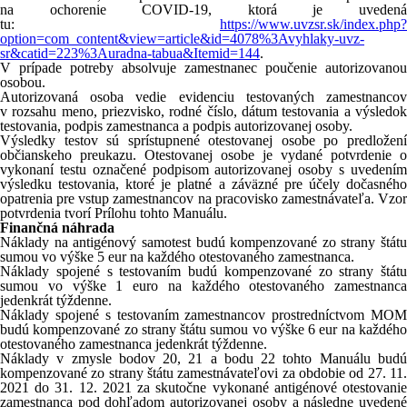
na ochorenie COVID-19, ktorá je uvedená
tu:
https://www.uvzsr.sk/index.php?
option=com_content&view=article&id=4078%3Avyhlaky-uvz-
sr&catid=223%3Auradna-tabua&Itemid=144
.
V prípade potreby absolvuje zamestnanec poučenie autorizovanou
osobou.
Autorizovaná osoba vedie evidenciu testovaných zamestnancov
v rozsahu meno, priezvisko, rodné číslo, dátum testovania a výsledok
testovania, podpis zamestnanca a podpis autorizovanej osoby.
Výsledky testov sú sprístupnené otestovanej osobe po predložení
občianskeho preukazu. Otestovanej osobe je vydané potvrdenie o
vykonaní testu označené podpisom autorizovanej osoby s uvedením
výsledku testovania, ktoré je platné a záväzné pre účely dočasného
opatrenia pre vstup zamestnancov na pracovisko zamestnávateľa. Vzor
potvrdenia tvorí Prílohu tohto Manuálu.
Finančná náhrada
Náklady na antigénový samotest budú kompenzované zo strany štátu
sumou vo výške 5 eur na každého otestovaného zamestnanca.
Náklady spojené s testovaním budú kompenzované zo strany štátu
sumou vo výške 1 euro na každého otestovaného zamestnanca
jedenkrát týždenne.
Náklady spojené s testovaním zamestnancov prostredníctvom MOM
budú kompenzované zo strany štátu sumou vo výške 6 eur na každého
otestovaného zamestnanca jedenkrát týždenne.
Náklady v zmysle bodov 20, 21 a bodu 22 tohto Manuálu budú
kompenzované zo strany štátu zamestnávateľovi za obdobie od 27. 11.
2021 do 31. 12. 2021 za skutočne vykonané antigénové otestovanie
zamestnanca pod dohľadom autorizovanej osoby a následne uvedené