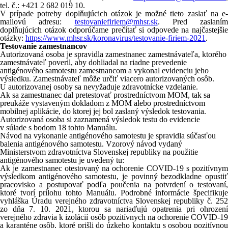
tel. č.: +421 2 682 019 10.
V prípade potreby doplňujúcich otázok je možné tieto zaslať na e-
mailovú adresu:
testovaniefiriem@mhsr.sk
. Pred zaslaním
doplňujúcich otázok odporúčame prečítať si odpovede na najčastejšie
otázky:
https://www.mhsr.sk/koronavirus/testovanie-firiem-2021
.
Testovanie zamestnancov
Autorizovaná osoba je spravidla zamestnanec zamestnávateľa, ktorého
zamestnávateľ poveril, aby dohliadal na riadne prevedenie
antigénového samotestu zamestnancom a vykonal evidenciu jeho
výsledku. Zamestnávateľ môže určiť viacero autorizovaných osôb.
U autorizovanej osoby sa nevyžaduje zdravotnícke vzdelanie.
Ak sa zamestnanec dal pretestovať prostredníctvom MOM, tak sa
preukáže vystaveným dokladom z MOM alebo prostredníctvom
mobilnej aplikácie, do ktorej jej bol zaslaný výsledok testovania.
Autorizovaná osoba si zaznamená výsledok testu do evidencie
v súlade s bodom 18 tohto Manuálu.
Návod na vykonanie antigénového samotestu je spravidla súčasťou
balenia antigénového samotestu. Vzorový návod vydaný
Ministerstvom zdravotníctva Slovenskej republiky na použitie
antigénového samotestu je uvedený tu:
Ak je zamestnanec otestovaný na ochorenie COVID-19 s pozitívnym
výsledkom antigénového samotestu, je povinný bezodkladne opustiť
pracovisko a postupovať podľa poučenia na potvrdení o testovaní,
ktoré tvorí prílohu tohto Manuálu. Podrobné informácie špecifikuje
vyhláška Úradu verejného zdravotníctva Slovenskej republiky č. 252
zo dňa 7. 10. 2021, ktorou sa nariaďujú opatrenia pri ohrození
verejného zdravia k izolácií osôb pozitívnych na ochorenie COVID-19
a karanténe osôb, ktoré prišli do úzkeho kontaktu s osobou pozitívnou