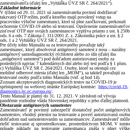
zamestnávateľa (ďalej len „Vyhláška ÚVZ SR č. 264/2021“).
Základné informácie
V týždni od 29. 11. 2021 sú zamestnávatelia povinní dodržiavať
takzvaný OTP režim, podľa ktorého majú povolený vstup na
pracovisko výlučne zamestnanci, ktorí sú plne zaočkovaní, prekonali
ochorenie COVID-19 alebo sú testovaní. Oprávnenie zamestnávateľov
zisťovať OTP stav svojich zamestnancov vyplýva priamo z ust. § 250b
ods. 6 a ods. 7 Zákona č. 311/2001 Z. z. Zákonníka práce a ust. § 2
ods. 1 a 2 Vyhlášky ÚVZ SR č. 264/2021.
Pre účely tohto Manuálu sa za testovaného považuje taký
zamestnanec, ktorý absolvoval antigénový samotest z nosa – nazálny
antigénový samodiagnostický rýchlotest alebo zo slín (ďalej iba
„antigénový samotest“) pod dohľadom autorizovanej osoby za
posledných najviac 7 kalendárnych dní alebo iný test podľa § 1 písm.
c) Vyhláška ÚVZ SR č. 264/2021. Osoby, ktoré sa otestujú cez
mobilné odberové miesta (ďalej len „MOM“), sa taktiež považujú za
testované osoby podľa tohto Manuálu (viď. aj bod 14).
Zoznam akceptovaných diagnostických testov na COVID-19 je
sprístupnený na webovej stránke Európskej komisie:
https://covid-19-
diagnostics.jrc.ec.europa.eu/
.
Tento Manuál je platný do 31. 12. 2021. V závislosti od vývoja
pandémie rozhodne vláda Slovenskej republiky o jeho ďalšej platnosti.
Obstaranie antigénových samotestov
Zamestnávateľ je povinný zabezpečiť dostatočný počet antigénových
samotestov, vhodný priestor na testovanie a poverí autorizovanú osobu
dohľadom nad samotestovaním sa zamestnancov. Zamestnávateľ môže
riešiť testovanie aj sprostredkovane, prostredníctvom MOM. V tomto
prípade náklady na testovanie zamestnanca znáša v plnej výške