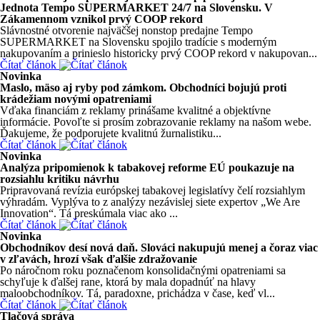
Jednota Tempo SUPERMARKET 24/7 na Slovensku. V
Zákamennom vznikol prvý COOP rekord
Slávnostné otvorenie najväčšej nonstop predajne Tempo
SUPERMARKET na Slovensku spojilo tradície s moderným
nakupovaním a prinieslo historicky prvý COOP rekord v nakupovan...
Čítať článok
Novinka
Maslo, mäso aj ryby pod zámkom. Obchodníci bojujú proti
krádežiam novými opatreniami
Vďaka financiám z reklamy prinášame kvalitné a objektívne
informácie. Povoľte si prosím zobrazovanie reklamy na našom webe.
Ďakujeme, že podporujete kvalitnú žurnalistiku...
Čítať článok
Novinka
Analýza pripomienok k tabakovej reforme EÚ poukazuje na
rozsiahlu kritiku návrhu
Pripravovaná revízia európskej tabakovej legislatívy čelí rozsiahlym
výhradám. Vyplýva to z analýzy nezávislej siete expertov „We Are
Innovation“. Tá preskúmala viac ako ...
Čítať článok
Novinka
Obchodníkov desí nová daň. Slováci nakupujú menej a čoraz viac
v zľavách, hrozí však ďalšie zdražovanie
Po náročnom roku poznačenom konsolidačnými opatreniami sa
schyľuje k ďalšej rane, ktorá by mala dopadnúť na hlavy
maloobchodníkov. Tá, paradoxne, prichádza v čase, keď vl...
Čítať článok
Tlačová správa