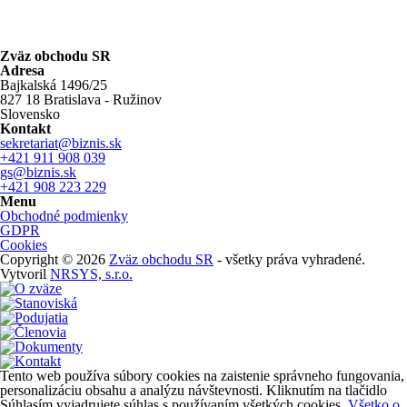
Zväz obchodu SR
Adresa
Bajkalská 1496/25
827 18 Bratislava - Ružinov
Slovensko
Kontakt
sekretariat@biznis.sk
+421 911 908 039
gs@biznis.sk
+421 908 223 229
Menu
Obchodné podmienky
GDPR
Cookies
Copyright © 2026
Zväz obchodu SR
- všetky práva vyhradené.
Vytvoril
NRSYS, s.r.o.
Tento web používa súbory cookies na zaistenie správneho fungovania,
personalizáciu obsahu a analýzu návštevnosti. Kliknutím na tlačidlo
Súhlasím vyjadrujete súhlas s používaním všetkých cookies.
Všetko o