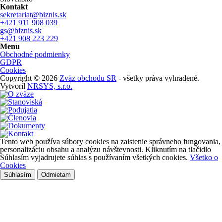
Kontakt
sekretariat@biznis.sk
+421 911 908 039
gs@biznis.sk
+421 908 223 229
Menu
Obchodné podmienky
GDPR
Cookies
Copyright © 2026
Zväz obchodu SR
- všetky práva vyhradené.
Vytvoril
NRSYS, s.r.o.
Tento web používa súbory cookies na zaistenie správneho fungovania,
personalizáciu obsahu a analýzu návštevnosti. Kliknutím na tlačidlo
Súhlasím vyjadrujete súhlas s používaním všetkých cookies.
Všetko o
Cookies
Súhlasím
Odmietam