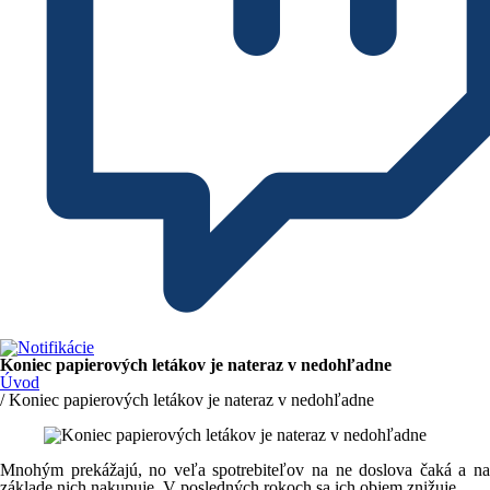
Koniec papierových letákov je nateraz v nedohľadne
Úvod
/ Koniec papierových letákov je nateraz v nedohľadne
Mnohým prekážajú, no veľa spotrebiteľov na ne doslova čaká a na
základe nich nakupuje. V posledných rokoch sa ich objem znižuje.