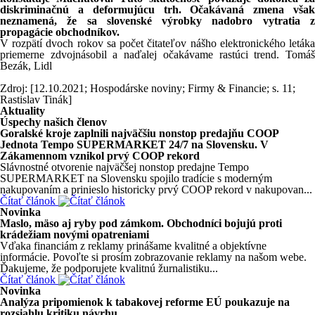
diskriminačnú a deformujúcu trh. Očakávaná zmena však
neznamená, že sa slovenské výrobky nadobro vytratia z
propagácie obchodníkov.
V rozpätí dvoch rokov sa počet čitateľov nášho elektronického letáka
priemerne zdvojnásobil a naďalej očakávame rastúci trend. Tomáš
Bezák, Lidl
Zdroj: [12.10.2021; Hospodárske noviny; Firmy & Financie; s. 11;
Rastislav Tinák]
Aktuality
Úspechy našich členov
Goralské kroje zaplnili najväčšiu nonstop predajňu COOP
Jednota Tempo SUPERMARKET 24/7 na Slovensku. V
Zákamennom vznikol prvý COOP rekord
Slávnostné otvorenie najväčšej nonstop predajne Tempo
SUPERMARKET na Slovensku spojilo tradície s moderným
nakupovaním a prinieslo historicky prvý COOP rekord v nakupovan...
Čítať článok
Novinka
Maslo, mäso aj ryby pod zámkom. Obchodníci bojujú proti
krádežiam novými opatreniami
Vďaka financiám z reklamy prinášame kvalitné a objektívne
informácie. Povoľte si prosím zobrazovanie reklamy na našom webe.
Ďakujeme, že podporujete kvalitnú žurnalistiku...
Čítať článok
Novinka
Analýza pripomienok k tabakovej reforme EÚ poukazuje na
rozsiahlu kritiku návrhu