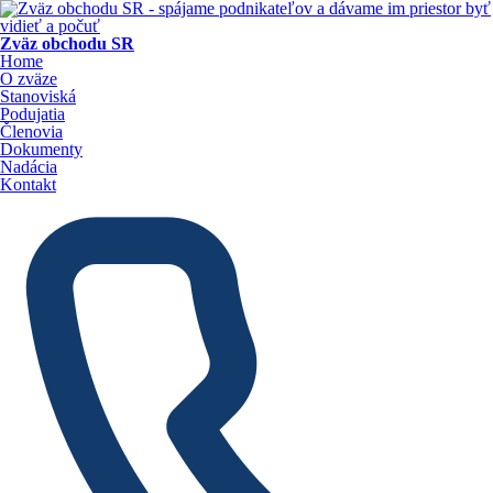
Zväz obchodu SR
Home
O zväze
Stanoviská
Podujatia
Členovia
Dokumenty
Nadácia
Kontakt