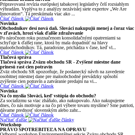
Pripravovaná revízia európskej tabakovej legislatívy čelí rozsiahlym
výhradám. Vyplýva to z analýzy nezávislej siete expertov „We Are
Innovation“. Tá preskúmala viac ako ...
Čítať článok
Novinka
Obchodníkov desí nová daň. Slováci nakupujú menej a čoraz viac
v zľavách, hrozí však ďalšie zdražovanie
Po náročnom roku poznačenom konsolidačnými opatreniami sa
schyľuje k ďalšej rane, ktorá by mala dopadnúť na hlavy
maloobchodníkov. Tá, paradoxne, prichádza v čase, keď vl...
Čítať článok
Tlačová správa
Tlačová správa Zväzu obchodu SR - Zvýšené miestne dane
prinesú rast cien potravín
Zväz obchodu SR upozorňuje, že poslanecký návrh na zavedenie
osobitnej miestnej dane pre maloobchodné prevádzky spôsobí
zvýšenie cien potravín a zatváranie predajní na vi...
Čítať článok
Novinka
Na čo myslia Slováci, keď vstúpia do obchodu?
Za socializmu sa viac zháňalo, ako nakupovalo. Ako nakupujeme
dnes, čo nás motivuje a na čo pri výbere tovaru myslíme? Sme patrioti,
dávame prednosť slovenským alebo zahr...
Čítať článok
Načítať ďalšie
Workshop
PRÁVO SPOTREBITEĽA NA OPRAVU
Odborný workshop Environmentálnej sekcie Zväzu obchodu SR