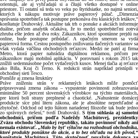
orientujú, ale aj vyhľadajú si a čítajú všetko dostupné v online
priestore. Tí ostatní sú teda vo veku po štyridsiatke, no najmä seniori,
ktorých k nákupu motivuje práve papierový pútač. „Dimenzia
správania spotrebiteľa tak postupne prekonáva éru klasických letákov,“
konštatuje Drahovský. Aktuálne tak trh o ponuke a akciách informuje
duálne, pričom analytik očakáva, že to medzi spotrebiteľmi zotrvá
zhruba ešte jeden až dva roky. Zákazníkov, ktorí spontánne prejdú na
online, bude postupne pribúdať. A opačným smerom sa vydá
papierová forma. Cestou postupného znižovania tlačených variantov sa
však vydala väčšina obchodných reťazcov. Medzi ne patrí aj firma
Metro, ktorá papier nahrádza digitálnou reklamou, pričom pre
zákazníkov majú mobilnú aplikáciu. V porovnaní s rokom 2015 tak
znížili sedemnásobne počet vytlačených kusov. Menej tlačia aj reťazce
ako Billa, Kraj či Terno. K redukcii strán napríklad pristúpili v
obchodnej sieti Tesco.
Pomôže aj zmena štruktúry
Práve zníženiu strán v reklamných letákoch môže pomôcť
pripravovaná zmena zákona – vypustenie povinnosti zobrazovania
minimálne 50 percent slovenských výrobkov na týchto materiáloch,
pre ktorú boli strany preplnené a chaotické. „Nahustenie domácej
produkcie síce plní literu zákona, ale je absolútne neprehľadné a
zbytočné. Odchod od tejto štátom nariadenej filozofie tak bude jedno
zo správnych riešení,“ tvrdí Drahovský.
S tým súhlasia aj samotn
obchodníci, pričom podľa Nadeždy Machútovej, prezidentky
Zväzu obchodu Slovenskej republiky, takáto povinnosť nikdy ani
nemala existovať.
„Malo by byť výlučne na rozhodnutí obchodníka,
ktoré produkty ponúkne do akcie, a to bez ohľadu na ich pôvod,“
konštatuje Machútová. Túto skutočnosť považuje dokonca za