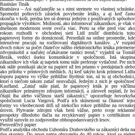
Rastislav Tinák
Bratislava – Asi najčastejšie sa s nimi stretnete vo vlastnej schránke.
Spomedzi poštových zásielok povyberáte letáky, a aj keď často
skončia v koši, predsa len sú doteraz jedným z používaných spôsobov
propagácie výrobkov. Možností, ako informovať zákazníkov, je však v
dnešnom modernom svete oveľa viac. Preto sa ešte pred viac ako
rokom rozhodli v obchodnej sieti Lidl zrušiť distribúciu tejto
papierovej formy do domácností. Presedlali na online prostredie, kde
intenzívne pracujú na rozširovaní digitálnych kanálov. „V rozpätí
dvoch rokov sa počet čitateľov nášho elektronického letáka priemerne
zdvojnásobil a naďalej očakávame rastúci trend,“ vyjadril sa Tomáš
Bezák, vedúci úseku komunikácie v spoločnosti. Istá skupina
zákazníkov ich však aj napriek tomu stále preferuje vytlačené. Pre nich
tak stále ponúkajú akcie na papieri už len priamo v predajniach alebo
ako prílohu v printových médiách. Aj keď takýto krok priniesol Lidlu
úsporu papiera vo výške približne štyritisíc ton, sú tu aj obchodníci,
ktorí o niečom takom zatiaľ neuvažujú. Jedným z nich je spoločnosť
Kaufland. „Zatiaľ stále platí, že papierový leták je pre väčšinu
zákazníkov primárnym zdrojom informácií, a zároveň neplatí, že ho
čítajú iba alebo väčšinou starší zákazníci,“ upozorňuje hovorkyňa
spoločnosti Lucia Vargová. Podľa ich skúsenosti sa čítanosť tejto
formy vo všeobecnosti drží už niekoľko rokov približne na rovnakej
úrovni. Plytvanie zdrojmi však berú vážne, preto svoje reklamné
prospekty dlhodobo tlačia na recyklovaný papier s certifikátom o
využití surovín zo zodpovedne obhospodarovaných lesov.
Presvedčivý papier
Podľa analytika obchodu Ľubomíra Drahovského sa zákazníci delia na
dve skupiny. Do prvej patria obyvatelia do 40 rokov, ktorí sa nielen