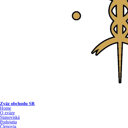
Zväz obchodu SR
Home
O zväze
Stanoviská
Podujatia
Členovia