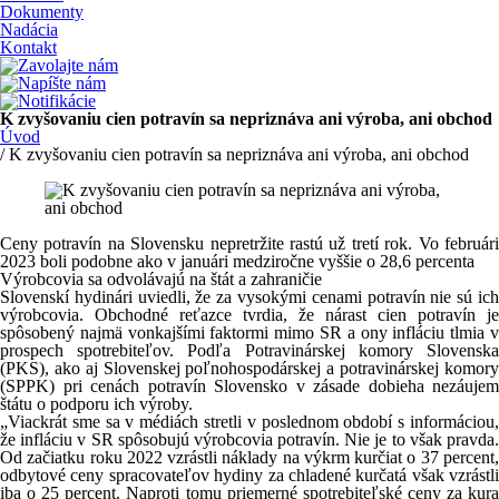
Dokumenty
Nadácia
Kontakt
K zvyšovaniu cien potravín sa nepriznáva ani výroba, ani obchod
Úvod
/ K zvyšovaniu cien potravín sa nepriznáva ani výroba, ani obchod
Ceny potravín na Slovensku nepretržite rastú už tretí rok. Vo februári
2023 boli podobne ako v januári medziročne vyššie o 28,6 percenta
Výrobcovia sa odvolávajú na štát a zahraničie
Slovenskí hydinári uviedli, že za vysokými cenami potravín nie sú ich
výrobcovia. Obchodné reťazce tvrdia, že nárast cien potravín je
spôsobený najmä vonkajšími faktormi mimo SR a ony infláciu tlmia v
prospech spotrebiteľov. Podľa Potravinárskej komory Slovenska
(PKS), ako aj Slovenskej poľnohospodárskej a potravinárskej komory
(SPPK) pri cenách potravín Slovensko v zásade dobieha nezáujem
štátu o podporu ich výroby.
„Viackrát sme sa v médiách stretli v poslednom období s informáciou,
že infláciu v SR spôsobujú výrobcovia potravín. Nie je to však pravda.
Od začiatku roku 2022 vzrástli náklady na výkrm kurčiat o 37 percent,
odbytové ceny spracovateľov hydiny za chladené kurčatá však vzrástli
iba o 25 percent. Naproti tomu priemerné spotrebiteľské ceny za kura