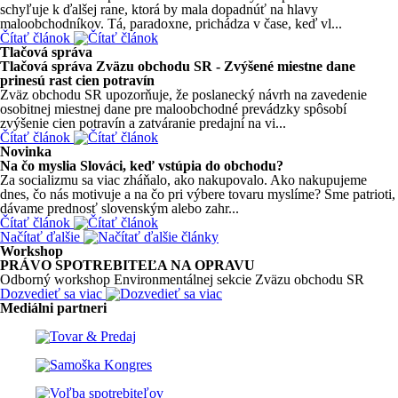
schyľuje k ďalšej rane, ktorá by mala dopadnúť na hlavy
maloobchodníkov. Tá, paradoxne, prichádza v čase, keď vl...
Čítať článok
Tlačová správa
Tlačová správa Zväzu obchodu SR - Zvýšené miestne dane
prinesú rast cien potravín
Zväz obchodu SR upozorňuje, že poslanecký návrh na zavedenie
osobitnej miestnej dane pre maloobchodné prevádzky spôsobí
zvýšenie cien potravín a zatváranie predajní na vi...
Čítať článok
Novinka
Na čo myslia Slováci, keď vstúpia do obchodu?
Za socializmu sa viac zháňalo, ako nakupovalo. Ako nakupujeme
dnes, čo nás motivuje a na čo pri výbere tovaru myslíme? Sme patrioti,
dávame prednosť slovenským alebo zahr...
Čítať článok
Načítať ďalšie
Workshop
PRÁVO SPOTREBITEĽA NA OPRAVU
Odborný workshop Environmentálnej sekcie Zväzu obchodu SR
Dozvedieť sa viac
Mediálni partneri