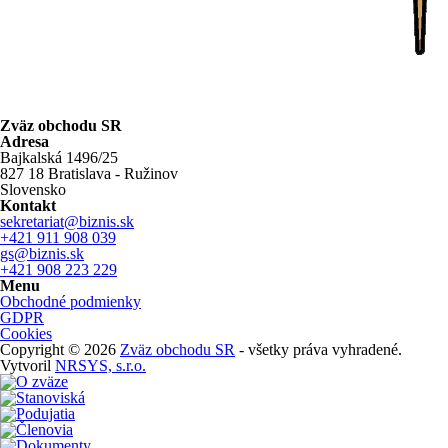
Zväz obchodu SR
Adresa
Bajkalská 1496/25
827 18 Bratislava - Ružinov
Slovensko
Kontakt
sekretariat@biznis.sk
+421 911 908 039
gs@biznis.sk
+421 908 223 229
Menu
Obchodné podmienky
GDPR
Cookies
Copyright © 2026
Zväz obchodu SR
- všetky práva vyhradené.
Vytvoril
NRSYS, s.r.o.