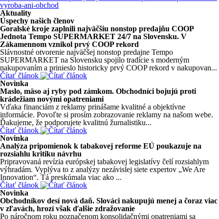
vyroba-ani-obchod
Aktuality
Úspechy našich členov
Goralské kroje zaplnili najväčšiu nonstop predajňu COOP
Jednota Tempo SUPERMARKET 24/7 na Slovensku. V
Zákamennom vznikol prvý COOP rekord
Slávnostné otvorenie najväčšej nonstop predajne Tempo
SUPERMARKET na Slovensku spojilo tradície s moderným
nakupovaním a prinieslo historicky prvý COOP rekord v nakupovan...
Čítať článok
Novinka
Maslo, mäso aj ryby pod zámkom. Obchodníci bojujú proti
krádežiam novými opatreniami
Vďaka financiám z reklamy prinášame kvalitné a objektívne
informácie. Povoľte si prosím zobrazovanie reklamy na našom webe.
Ďakujeme, že podporujete kvalitnú žurnalistiku...
Čítať článok
Novinka
Analýza pripomienok k tabakovej reforme EÚ poukazuje na
rozsiahlu kritiku návrhu
Pripravovaná revízia európskej tabakovej legislatívy čelí rozsiahlym
výhradám. Vyplýva to z analýzy nezávislej siete expertov „We Are
Innovation“. Tá preskúmala viac ako ...
Čítať článok
Novinka
Obchodníkov desí nová daň. Slováci nakupujú menej a čoraz viac
v zľavách, hrozí však ďalšie zdražovanie
Po náročnom roku poznačenom konsolidačnými opatreniami sa