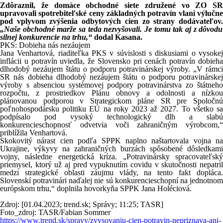
Zdôraznil, že domáce obchodné siete združené vo ZO SR
upravovali spotrebiteľské ceny základných potravín vlani výlučne
pod vplyvom zvýšenia odbytových cien zo strany dodávateľov.
„Naše obchodné marže sa teda nezvyšovali. Je tomu tak aj z dôvodu
silnej konkurencie na trhu,“
dodal Kasana.
PKS: Dobieha nás nezáujem
Jana Venhartová, riaditeľka PKS v súvislosti s diskusiami o vysokej
inflácii u potravín uviedla, že Slovensko pri cenách potravín dobieha
dlhodobý nezáujem štátu o podporu potravinárskej výroby. „V rámci
SR nás dobieha dlhodobý nezáujem štátu o podporu potravinárskej
výroby s absenciou systémovej podpory potravinárstva zo štátneho
rozpočtu, z prostriedkov Plánu obnovy a odolnosti a nízkou
plánovanou podporou v Strategickom pláne SR pre Spoločnú
poľnohospodársku politiku EÚ na roky 2023 až 2027. To všetko sa
podpísalo pod vysoký technologický dlh a slabú
konkurencieschopnosť odvetvia voči zahraničným výrobcom,“
priblížila Venhartová.
Skokovitý nárast cien podľa SPPK naplno naštartovala vojna na
Ukrajine, výkyvy na zahraničných burzách spôsobené dôsledkami
vojny, následne energetická kríza. „Potravinársky spracovateľský
priemysel, ktorý už aj pred vypuknutím covidu v skutočnosti nepatril
medzi strategické oblasti záujmu vlády, na tento fakt dopláca.
Slovenskí potravinári naďalej nie sú konkurencieschopní na jednotnom
európskom trhu,“ doplnila hovorkyňa SPPK Jana Holéciová.
Zdroj: [01.04.2023; trend.sk; Správy; 11:25; TASR]
Foto_zdroj: TASR/Fabian Sommer
https://www.trend.sk/spravy/zvysovaniu-cien-potravin-nepriznava-ani-