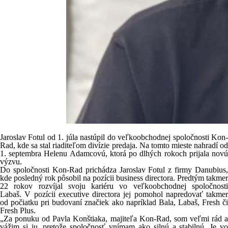
Jaroslav Fotul od 1. júla nastúpil do veľkoobchodnej spoločnosti Kon-
Rad, kde sa stal riaditeľom divízie predaja. Na tomto mieste nahradí od
1. septembra Helenu Adamcovú, ktorá po dlhých rokoch prijala novú
výzvu.
Do spoločnosti Kon-Rad prichádza Jaroslav Fotul z firmy Danubius,
kde posledný rok pôsobil na pozícii business directora. Predtým takmer
22 rokov rozvíjal svoju kariéru vo veľkoobchodnej spoločnosti
Labaš. V pozícii executive directora jej pomohol napredovať takmer
od počiatku pri budovaní značiek ako napríklad Bala, Labaš, Fresh či
Fresh Plus.
„Za ponuku od Pavla Konštiaka, majiteľa Kon-Rad, som veľmi rád a
vážim si ju, pretože spoločnosť vnímam ako silnú a stabilnú. Je vo