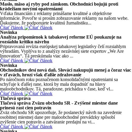
Maslo, mäso aj ryby pod zámkom. Obchodníci bojujú proti
krádežiam novými opatreniami
Vďaka financiám z reklamy prinášame kvalitné a objektívne
informácie. Povoľte si prosím zobrazovanie reklamy na našom webe.
Ďakujeme, že podporujete kvalitnú žurnalistiku...
Čítať článok
Novinka
Analýza pripomienok k tabakovej reforme EÚ poukazuje na
rozsiahlu kritiku návrhu
Pripravovaná revízia európskej tabakovej legislatívy čelí rozsiahlym
výhradám. Vyplýva to z analýzy nezávislej siete expertov „We Are
Innovation“. Tá preskúmala viac ako ...
Čítať článok
Novinka
Obchodníkov desí nová daň. Slováci nakupujú menej a čoraz viac
v zľavách, hrozí však ďalšie zdražovanie
Po náročnom roku poznačenom konsolidačnými opatreniami sa
schyľuje k ďalšej rane, ktorá by mala dopadnúť na hlavy
maloobchodníkov. Tá, paradoxne, prichádza v čase, keď vl...
Čítať článok
Tlačová správa
Tlačová správa Zväzu obchodu SR - Zvýšené miestne dane
prinesú rast cien potravín
Zväz obchodu SR upozorňuje, že poslanecký návrh na zavedenie
osobitnej miestnej dane pre maloobchodné prevádzky spôsobí
zvýšenie cien potravín a zatváranie predajní na vi...
Čítať článok
Novinka