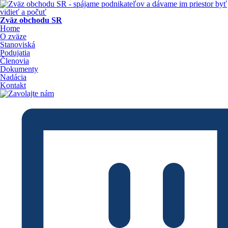
Zväz obchodu SR
Home
O zväze
Stanoviská
Podujatia
Členovia
Dokumenty
Nadácia
Kontakt