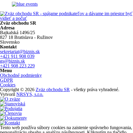
Zväz obchodu SR
Adresa
Bajkalská 1496/25
827 18 Bratislava - Ružinov
Slovensko
Kontakt
sekretariat@biznis.sk
+421 911 908 039
gs@biznis.sk
+421 908 223 229
Menu
Obchodné podmienky
GDPR
Cookies
Copyright © 2026
Zväz obchodu SR
- všetky práva vyhradené.
Vytvoril
NRSYS, s.r.o.
Tento web používa súbory cookies na zaistenie správneho fungovania,
personalizáciu obsahu a analýzu návštevnosti. Kliknutím na tlačidlo