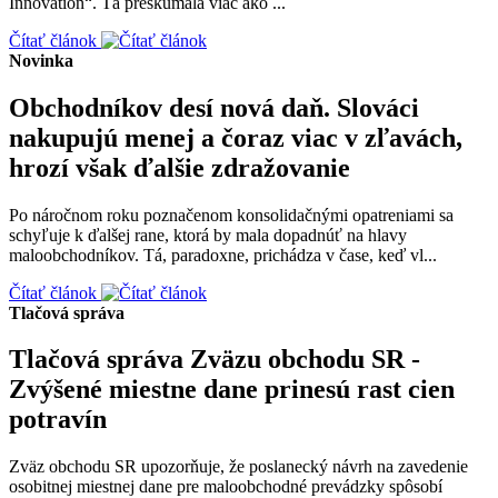
Innovation“. Tá preskúmala viac ako ...
Čítať článok
Novinka
Obchodníkov desí nová daň. Slováci
nakupujú menej a čoraz viac v zľavách,
hrozí však ďalšie zdražovanie
Po náročnom roku poznačenom konsolidačnými opatreniami sa
schyľuje k ďalšej rane, ktorá by mala dopadnúť na hlavy
maloobchodníkov. Tá, paradoxne, prichádza v čase, keď vl...
Čítať článok
Tlačová správa
Tlačová správa Zväzu obchodu SR -
Zvýšené miestne dane prinesú rast cien
potravín
Zväz obchodu SR upozorňuje, že poslanecký návrh na zavedenie
osobitnej miestnej dane pre maloobchodné prevádzky spôsobí