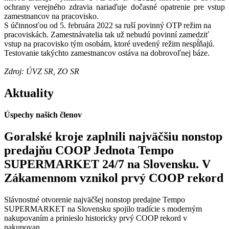
ochrany verejného zdravia nariaďuje dočasné opatrenie pre vstup
zamestnancov na pracovisko.
S účinnosťou od 5. februára 2022 sa ruší povinný OTP režim na
pracoviskách. Zamestnávatelia tak už nebudú povinní zamedziť
vstup na pracovisko tým osobám, ktoré uvedený režim nespĺňajú.
Testovanie takýchto zamestnancov ostáva na dobrovoľnej báze.
Zdroj: ÚVZ SR, ZO SR
Aktuality
Úspechy našich členov
Goralské kroje zaplnili najväčšiu nonstop
predajňu COOP Jednota Tempo
SUPERMARKET 24/7 na Slovensku. V
Zákamennom vznikol prvý COOP rekord
Slávnostné otvorenie najväčšej nonstop predajne Tempo
SUPERMARKET na Slovensku spojilo tradície s moderným
nakupovaním a prinieslo historicky prvý COOP rekord v
nakupovan...