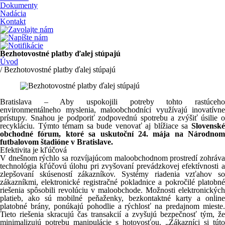
Dokumenty
Nadácia
Kontakt
Bezhotovostné platby ďalej stúpajú
Úvod
/ Bezhotovostné platby ďalej stúpajú
Bratislava – Aby uspokojili potreby tohto rastúceho
environmentálneho myslenia, maloobchodníci využívajú inovatívne
prístupy. Snahou je podporiť zodpovednú spotrebu a zvýšiť úsilie o
recykláciu. Týmto témam sa bude venovať aj blížiace sa
Slovenské
obchodné fórum, ktoré sa uskutoční 24. mája na Národnom
futbalovom štadióne v Bratislave.
Efektivita je kľúčová
V dnešnom rýchlo sa rozvíjajúcom maloobchodnom prostredí zohráva
technológia kľúčovú úlohu pri zvyšovaní prevádzkovej efektívnosti a
zlepšovaní skúseností zákazníkov. Systémy riadenia vzťahov so
zákazníkmi, elektronické registračné pokladnice a pokročilé platobné
riešenia spôsobili revolúciu v maloobchode. Možnosti elektronických
platieb, ako sú mobilné peňaženky, bezkontaktné karty a online
platobné brány, ponúkajú pohodlie a rýchlosť na predajnom mieste.
Tieto riešenia skracujú čas transakcií a zvyšujú bezpečnosť tým, že
minimalizujú potrebu manipulácie s hotovosťou. „Zákazníci si túto