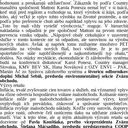
hodnotami a preukazujú udržateľnosť. Zákazník by podľa Country
manažéra spoločnosti Mattoni Karola Ponesza nemal byť v si tuácii,
keď stojí pred regálom a rozhoduje sa, ktorý výrobok si kúpi, podľa
toho, aký veľký je vplyv tohto výrobku na životné prostredie, a nie
podľa jeho preferencie chuti alebo napríklad vplyvu na jeho zdravie.
„Toto by mali vždy vyriešiť výrobcovia,“ reaguje. V hierarchii
nakladania s odpadmi je pre spoločnosť Mattoni na prvom mieste
prevencia vzniku odpadu. „Nápojové obaly cirkulujúce v uzavretej
slučke v tomto kontexte nie sú odpadom, ale surovinou na výrobu
nových obalov. Avšak aj napriek tomu znižujeme množstvo PET
materiálu na výrobu nových fliaš, hoci vidíme, že je to pre
spotrebiteľov stále najobľúbenejší a najkomfortnejší typ obalu,“
dodáva. Na otázky recyklácie, ekomodulácie či zálohového systému
budú na konferencii diskutovať Karol Ponesz, Country manager
Slovakia, KMV BEV SK, Hana Nováková z OZV ENVI – PAK,
Marián Áč zo Správcu zálohového systému a
štvoricu odborníkov
doplní Michal Sebíň, predseda environmentálnej sekcie Zväzu
obchodu.
Výzvy retailu
Inflácia, trvalé zvyšovanie cien tovarov a služieb, má významný vplyv
na rôzne odvetvia hospodárstva vrátane maloobchodu. Kolísanie miery
inflácie môže pre maloobchodníkov predstavovať výzvy, ktoré
ovplyvňujú ich prevádzku, ziskovosť a správanie spotrebiteľov.
Inflácia zvyšuje maloobchodu náklady. Keďže ceny surovín, dopravy
a práce rastú, odvetvie čelí rastúcemu tlaku na udržanie ziskových
marží. Viac k tejto téme, ale aj iným aktuálnym výzvam retailu sa
dozvieme od
Pavla Konštiaka, prvého viceprezidenta Zväz
obchodu, Štefana Mácsadiho, predsedu predstavenstva COOP