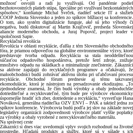
možnosť osvojili a radi ju využívajú. Od pandémie podiel
bezhotovostných platieb stúpa, špeciálne pri využívaní bezkontaktných
spôsobov,“ konštatuje Michal Švrček, riaditeľ sekcie IT a služieb
COOP Jednota Slovensko a jeden zo spíkrov blížiacej sa konferencie.
O tom, ako systém digitalizácie funguje, aké sú jeho výhody či
negatíva, budú diskutovať aj Martin Krajčovič, predseda Slovenskej
aliancie moderného obchodu, a Juraj Popovič, project leader v
spoločnosti Sapie.
Recyklačná revolúcia
Revolúcia v oblasti recyklácie, ďalšia z tém Slovenského obchodného
fóra, je priamou odpoveďou na globálne environmentálne výzvy, ktoré
predstavuje tvorba odpadu. Recyklácia sa stala neoddeliteľnou
súčasťou odpadového hospodárstva, pretože šetrí zdroje, znižuje
množstvo odpadu na skládkach a minimalizuje znečistenie. Zákazníci
sa aktívne zapájajú do recyklačných programov a očakávajú, že
maloobchodníci budú zohrávať aktívnu úlohu pri uľahčovaní procesu
recyklácie. Obchodné fórum prednesie aj tému takzvanej
ekomodulácie, ktorá je nástrojom na presadzovanie ekodizajnu. „To
zjednodušene znamená, že čím budú výrobky a obaly jednoduchšie
dotriediteľné a recyklovateľné, tým bude pre výrobcov ekonomicky
úspornejšie hradiť ich zber, dotriedenie a recykláciu,“ vysvetľuje Hana
Nováková, generálna riaditeľka OZV ENVI – PAK a taktiež jedna zo
spíkrov konferencie. Výrobcovia budú podľa jej slov na základe novej
legislatívy organizácii zodpovednosti výrobcov platiť vyššie poplatky
za výrobky a obaly vyrobené z nerecyklovateľného materiálu.
Na správnej ceste
Zákazníci si dnes viac uvedomujú vplyv svojich rozhodnutí na životné
prostredie. Hľadajú produkty a služby, ktoré sú v súlade s ich