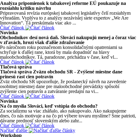
Analýza pripomienok k tabakovej reforme EÚ poukazuje na
rozsiahlu kritiku návrhu
Pripravovaná revízia európskej tabakovej legislatívy čelí rozsiahlym
výhradám. Vyplýva to z analýzy nezávislej siete expertov „We Are
Innovation“. Tá preskúmala viac ako ...
Čítať článok
Novinka
Obchodníkov desí nová daň. Slováci nakupujú menej a čoraz viac
v zľavách, hrozí však ďalšie zdražovanie
Po náročnom roku poznačenom konsolidačnými opatreniami sa
schyľuje k ďalšej rane, ktorá by mala dopadnúť na hlavy
maloobchodníkov. Tá, paradoxne, prichádza v čase, keď vl...
Čítať článok
Tlačová správa
Tlačová správa Zväzu obchodu SR - Zvýšené miestne dane
prinesú rast cien potravín
Zväz obchodu SR upozorňuje, že poslanecký návrh na zavedenie
osobitnej miestnej dane pre maloobchodné prevádzky spôsobí
zvýšenie cien potravín a zatváranie predajní na vi...
Čítať článok
Novinka
Na čo myslia Slováci, keď vstúpia do obchodu?
Za socializmu sa viac zháňalo, ako nakupovalo. Ako nakupujeme
dnes, čo nás motivuje a na čo pri výbere tovaru myslíme? Sme patrioti,
dávame prednosť slovenským alebo zahr...
Čítať článok
Načítať ďalšie
Workshop