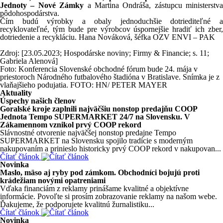
Jednoty – Nové Zámky
a Martina Ondráša, zástupcu ministerstva
pôdohospodárstva.
Čím budú výrobky a obaly jednoduchšie dotriediteľné a
recyklovateľné, tým bude pre výrobcov úspornejšie hradiť ich zber,
dotriedenie a recykláciu. Hana Nováková, šéfka OZV ENVI – PAK
Zdroj: [23.05.2023; Hospodárske noviny; Firmy & Financie; s. 11;
Gabriela Alenová]
Foto: Konferencia Slovenské obchodné fórum bude 24. mája v
priestoroch Národného futbalového štadióna v Bratislave. Snímka je z
vlaňajšieho podujatia. FOTO: HN/ PETER MAYER
Aktuality
Úspechy našich členov
Goralské kroje zaplnili najväčšiu nonstop predajňu COOP
Jednota Tempo SUPERMARKET 24/7 na Slovensku. V
Zákamennom vznikol prvý COOP rekord
Slávnostné otvorenie najväčšej nonstop predajne Tempo
SUPERMARKET na Slovensku spojilo tradície s moderným
nakupovaním a prinieslo historicky prvý COOP rekord v nakupovan...
Čítať článok
Novinka
Maslo, mäso aj ryby pod zámkom. Obchodníci bojujú proti
krádežiam novými opatreniami
Vďaka financiám z reklamy prinášame kvalitné a objektívne
informácie. Povoľte si prosím zobrazovanie reklamy na našom webe.
Ďakujeme, že podporujete kvalitnú žurnalistiku...
Čítať článok
Novinka