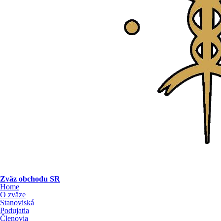
Zväz obchodu SR
Home
O zväze
Stanoviská
Podujatia
Členovia