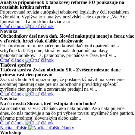
Analýza pripomienok k tabakovej reforme EÚ poukazuje na
rozsiahlu kritiku návrhu
Pripravovaná revízia európskej tabakovej legislatívy čelí rozsiahlym
výhradám. Vyplýva to z analýzy nezávislej siete expertov „We Are
Innovation“. Tá preskúmala viac ako ...
Čítať článok
Novinka
Obchodníkov desí nová daň. Slováci nakupujú menej a čoraz viac
v zľavách, hrozí však ďalšie zdražovanie
Po náročnom roku poznačenom konsolidačnými opatreniami sa
schyľuje k ďalšej rane, ktorá by mala dopadnúť na hlavy
maloobchodníkov. Tá, paradoxne, prichádza v čase, keď vl...
Čítať článok
Tlačová správa
Tlačová správa Zväzu obchodu SR - Zvýšené miestne dane
prinesú rast cien potravín
Zväz obchodu SR upozorňuje, že poslanecký návrh na zavedenie
osobitnej miestnej dane pre maloobchodné prevádzky spôsobí
zvýšenie cien potravín a zatváranie predajní na vi...
Čítať článok
Novinka
Na čo myslia Slováci, keď vstúpia do obchodu?
Za socializmu sa viac zháňalo, ako nakupovalo. Ako nakupujeme
dnes, čo nás motivuje a na čo pri výbere tovaru myslíme? Sme patrioti,
dávame prednosť slovenským alebo zahr...
Čítať článok
Načítať ďalšie
Workshop