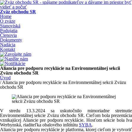
Zväz obchodu SR
Home
O zväze
Stanoviská
Podujatia
Členovia
Dokumenty
Nadácia
Kontakt
Aliancia pre podporu recyklácie na Environmentálnej sekcii
Zväzu obchodu SR
Úvod
/ Aliancia pre podporu recyklácie na Environmentálnej sekcii Zväzu
obchodu SR
V stredu 13.3.2024 sa uskutočnilo mimoriadne stretnutie
Environmentálnej sekcie Zväzu obchodu SR. Cieľom bola prezentácia
vznikajúcej Aliancie pre podporu recyklácie. Hosťom sekcie bola Iva
Werbynská, riaditeľka obalového inštitútu
SYBA
.
Aliancia pre podporu recyklácie je platforma, ktorej cieľom je vytvoriť