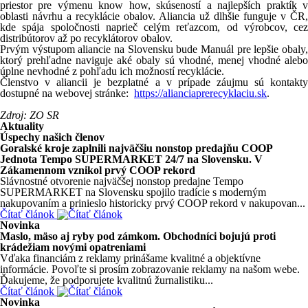
priestor pre výmenu know how, skúseností a najlepších praktík v
oblasti návrhu a recyklácie obalov. Aliancia už dlhšie funguje v ČR,
kde spája spoločnosti naprieč celým reťazcom, od výrobcov, cez
distribútorov až po recyklátorov obalov.
Prvým výstupom aliancie na Slovensku bude Manuál pre lepšie obaly,
ktorý prehľadne naviguje aké obaly sú vhodné, menej vhodné alebo
úplne nevhodné z pohľadu ich možností recyklácie.
Členstvo v aliancii je bezplatné a v prípade záujmu sú kontakty
dostupné na webovej stránke:
https://alianciaprerecyklaciu.sk
.
Zdroj: ZO SR
Aktuality
Úspechy našich členov
Goralské kroje zaplnili najväčšiu nonstop predajňu COOP
Jednota Tempo SUPERMARKET 24/7 na Slovensku. V
Zákamennom vznikol prvý COOP rekord
Slávnostné otvorenie najväčšej nonstop predajne Tempo
SUPERMARKET na Slovensku spojilo tradície s moderným
nakupovaním a prinieslo historicky prvý COOP rekord v nakupovan...
Čítať článok
Novinka
Maslo, mäso aj ryby pod zámkom. Obchodníci bojujú proti
krádežiam novými opatreniami
Vďaka financiám z reklamy prinášame kvalitné a objektívne
informácie. Povoľte si prosím zobrazovanie reklamy na našom webe.
Ďakujeme, že podporujete kvalitnú žurnalistiku...
Čítať článok
Novinka