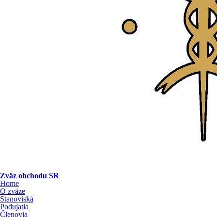
Zväz obchodu SR
Home
O zväze
Stanoviská
Podujatia
Členovia