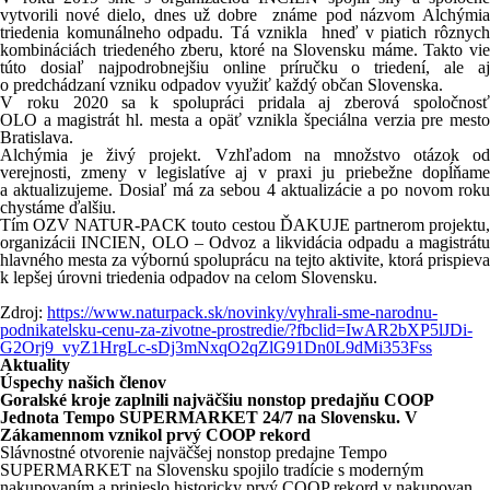
vytvorili nové dielo, dnes už dobre známe pod názvom Alchýmia
triedenia komunálneho odpadu. Tá vznikla hneď v piatich rôznych
kombináciách triedeného zberu, ktoré na Slovensku máme. Takto vie
túto dosiaľ najpodrobnejšiu online príručku o triedení, ale aj
o predchádzaní vzniku odpadov využiť každý občan Slovenska.
V roku 2020 sa k spolupráci pridala aj zberová spoločnosť
OLO a magistrát hl. mesta a opäť vznikla špeciálna verzia pre mesto
Bratislava.
Alchýmia je živý projekt. Vzhľadom na množstvo otázok od
verejnosti, zmeny v legislatíve aj v praxi ju priebežne dopĺňame
a aktualizujeme. Dosiaľ má za sebou 4 aktualizácie a po novom roku
chystáme ďalšiu.
Tím OZV NATUR-PACK touto cestou ĎAKUJE partnerom projektu,
organizácii INCIEN, OLO – Odvoz a likvidácia odpadu a magistrátu
hlavného mesta za výbornú spoluprácu na tejto aktivite, ktorá prispieva
k lepšej úrovni triedenia odpadov na celom Slovensku.
Zdroj:
https://www.naturpack.sk/novinky/vyhrali-sme-narodnu-
podnikatelsku-cenu-za-zivotne-prostredie/?fbclid=IwAR2bXP5lJDi-
G2Orj9_vyZ1HrgLc-sDj3mNxqO2qZlG91Dn0L9dMi353Fss
Aktuality
Úspechy našich členov
Goralské kroje zaplnili najväčšiu nonstop predajňu COOP
Jednota Tempo SUPERMARKET 24/7 na Slovensku. V
Zákamennom vznikol prvý COOP rekord
Slávnostné otvorenie najväčšej nonstop predajne Tempo
SUPERMARKET na Slovensku spojilo tradície s moderným
nakupovaním a prinieslo historicky prvý COOP rekord v nakupovan...