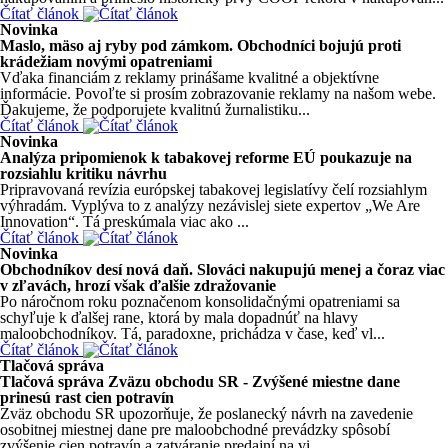
Čítať článok
Novinka
Maslo, mäso aj ryby pod zámkom. Obchodníci bojujú proti
krádežiam novými opatreniami
Vďaka financiám z reklamy prinášame kvalitné a objektívne
informácie. Povoľte si prosím zobrazovanie reklamy na našom webe.
Ďakujeme, že podporujete kvalitnú žurnalistiku...
Čítať článok
Novinka
Analýza pripomienok k tabakovej reforme EÚ poukazuje na
rozsiahlu kritiku návrhu
Pripravovaná revízia európskej tabakovej legislatívy čelí rozsiahlym
výhradám. Vyplýva to z analýzy nezávislej siete expertov „We Are
Innovation“. Tá preskúmala viac ako ...
Čítať článok
Novinka
Obchodníkov desí nová daň. Slováci nakupujú menej a čoraz viac
v zľavách, hrozí však ďalšie zdražovanie
Po náročnom roku poznačenom konsolidačnými opatreniami sa
schyľuje k ďalšej rane, ktorá by mala dopadnúť na hlavy
maloobchodníkov. Tá, paradoxne, prichádza v čase, keď vl...
Čítať článok
Tlačová správa
Tlačová správa Zväzu obchodu SR - Zvýšené miestne dane
prinesú rast cien potravín
Zväz obchodu SR upozorňuje, že poslanecký návrh na zavedenie
osobitnej miestnej dane pre maloobchodné prevádzky spôsobí
zvýšenie cien potravín a zatváranie predajní na vi...