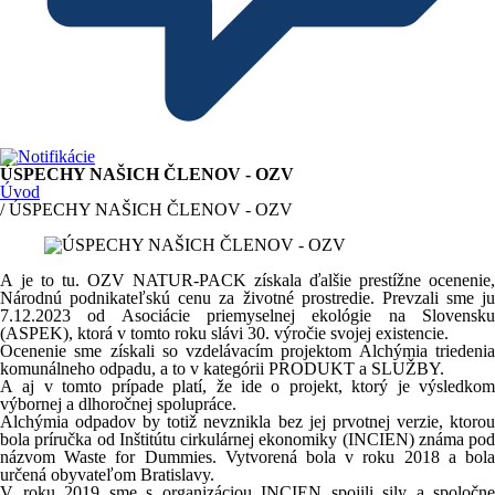
ÚSPECHY NAŠICH ČLENOV - OZV
Úvod
/ ÚSPECHY NAŠICH ČLENOV - OZV
A je to tu. OZV NATUR-PACK získala ďalšie prestížne ocenenie,
Národnú podnikateľskú cenu za životné prostredie. Prevzali sme ju
7.12.2023 od Asociácie priemyselnej ekológie na Slovensku
(ASPEK), ktorá v tomto roku slávi 30. výročie svojej existencie.
Ocenenie sme získali so vzdelávacím projektom Alchýmia triedenia
komunálneho odpadu, a to v kategórii PRODUKT a SLUŽBY.
A aj v tomto prípade platí, že ide o projekt, ktorý je výsledkom
výbornej a dlhoročnej spolupráce.
Alchýmia odpadov by totiž nevznikla bez jej prvotnej verzie, ktorou
bola príručka od Inštitútu cirkulárnej ekonomiky (INCIEN) známa pod
názvom Waste for Dummies. Vytvorená bola v roku 2018 a bola
určená obyvateľom Bratislavy.
V roku 2019 sme s organizáciou INCIEN spojili sily a spoločne