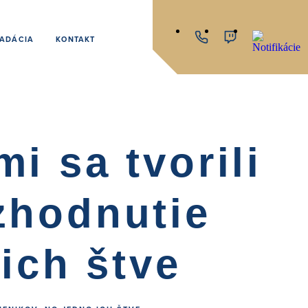
ADÁCIA
KONTAKT
i sa tvorili
ozhodnutie
ich štve