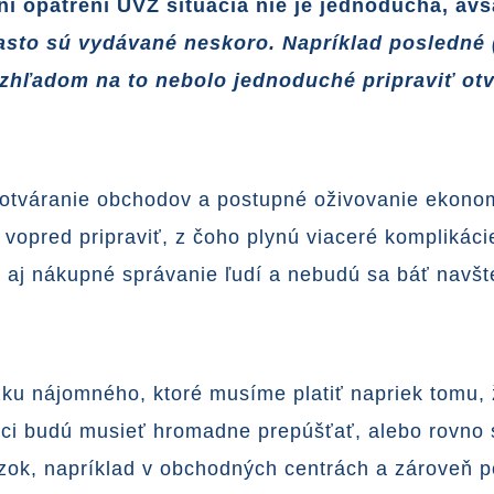
í opatrení ÚVZ situácia nie je jednoduchá, av
asto sú vydávané neskoro. Napríklad posledné (
 Vzhľadom na to nebolo jednoduché pripraviť ot
a otváranie obchodov a postupné oživovanie ekono
 vopred pripraviť, z čoho plynú viaceré komplikác
 aj nákupné správanie ľudí a nebudú sa báť navšte
zku nájomného, ktoré musíme platiť napriek tomu, 
íci budú musieť hromadne prepúšťať, alebo rovno s
dzok, napríklad v obchodných centrách a zároveň p