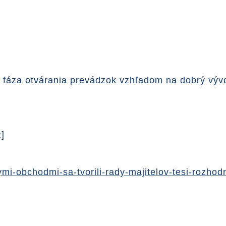
ia fáza otvárania prevádzok vzhľadom na dobrý vý
]
mi-obchodmi-sa-tvorili-rady-majitelov-tesi-rozhod