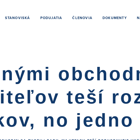
STANOVISKÁ
PODUJATIA
ČLENOVIA
DOKUMENTY
N
nými obchodm
iteľov teší r
kov, no jedno 