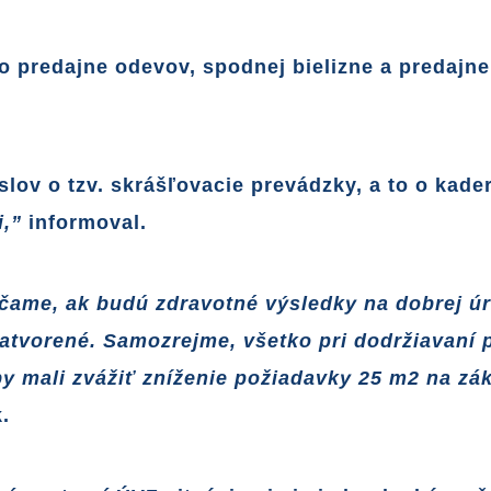
o predajne odevov, spodnej bielizne a predajne
slov o tzv. skrášľovacie prevádzky, a to o kade
i,”
informoval.
čame, ak budú zdravotné výsledky na dobrej úr
 zatvorené. Samozrejme, všetko pri dodržiavan
by mali zvážiť zníženie požiadavky 25 m2 na z
.