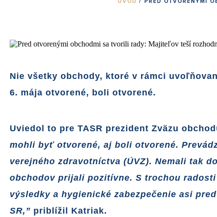
ÚVOD
/ PRED OTVORENÝMI O
Nie všetky obchody, ktoré v rámci uvoľňovan
6. mája otvorené, boli otvorené.
Uviedol to pre TASR prezident Zväzu obchod
mohli byť otvorené, aj boli otvorené. Prevád
verejného zdravotníctva (ÚVZ). Nemali tak d
obchodov prijali pozitívne. S trochou radost
výsledky a hygienické zabezpečenie asi pre
SR,”
priblížil Katriak.