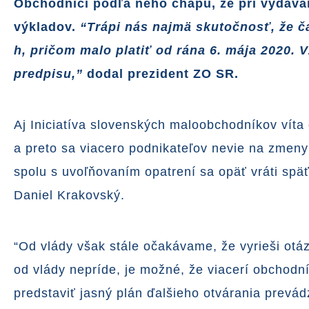
Obchodníci podľa neho chápu, že pri vydávan
výkladov.
“Trápi nás najmä skutočnosť, že č
h, pričom malo platiť od rána 6. mája 2020.
predpisu,”
dodal prezident ZO SR.
Aj Iniciatíva slovenských maloobchodníkov vít
a preto sa viacero podnikateľov nevie na zmeny
spolu s uvoľňovaním opatrení sa opäť vráti späť
Daniel Krakovský.
“Od vlády však stále očakávame, že vyrieši otá
od vlády nepríde, je možné, že viacerí obchodn
predstaviť jasný plán ďalšieho otvárania prevá