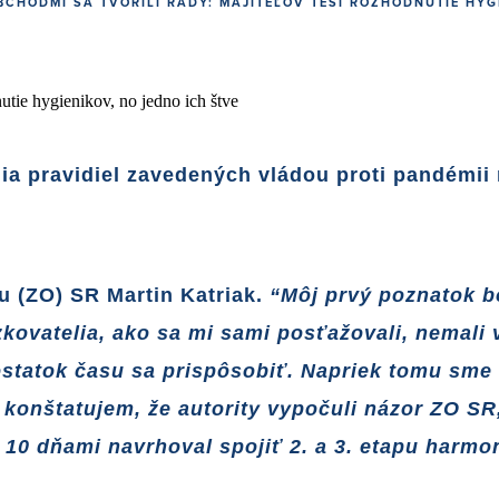
BCHODMI SA TVORILI RADY: MAJITEĽOV TEŠÍ ROZHODNUTIE HYG
ia pravidiel zavedených vládou proti pandémii
u (ZO) SR Martin Katriak.
“Môj prvý poznatok bo
zkovatelia, ako sa mi sami posťažovali, nemali 
ostatok času sa prispôsobiť. Napriek tomu sme 
i konštatujem, že autority vypočuli názor ZO S
d 10 dňami navrhoval spojiť 2. a 3. etapu ha