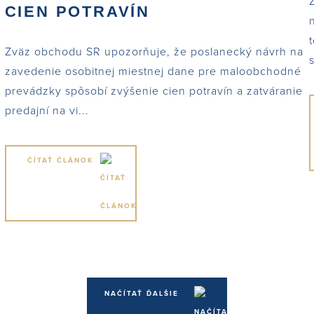
CIEN POTRAVÍN
Zväz obchodu SR upozorňuje, že poslanecký návrh na
zavedenie osobitnej miestnej dane pre maloobchodné
prevádzky spôsobí zvýšenie cien potravín a zatváranie
predajní na vi...
ČÍTAŤ ČLÁNOK
NAČÍTAŤ ĎALŠIE