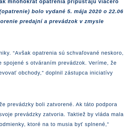
šak mnohokrát opatrenia pripúšťajú viacero
opatrenie) bolo vydané 5. mája 2020 o 22.06
vorenie predajní a prevádzok v zmysle
miky. “Avšak opatrenia sú schvaľované neskoro,
ie spojené s otváraním prevádzok. Veríme, že
vovať obchody,” doplnil zástupca iniciatívy
že prevádzky boli zatvorené. Ak táto podpora
voje prevádzky zatvoria. Taktiež by vláda mala
odmienky, ktoré na to musia byť splnené,”