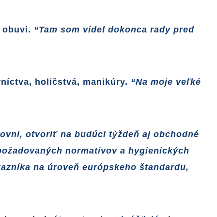
 obuvi.
“Tam som videl dokonca rady pred
rníctva, holičstvá, manikúry.
“Na moje veľké
ovni, otvoriť na budúci týždeň aj obchodné
í požadovaných normatívov a hygienických
ákazníka na úroveň európskeho štandardu,