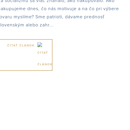
Za socializmu sa viac zháňalo, ako nakupovalo. Ako
nakupujeme dnes, čo nás motivuje a na čo pri výbere
tovaru myslíme? Sme patrioti, dávame prednosť
slovenským alebo zahr...
ČÍTAŤ ČLÁNOK