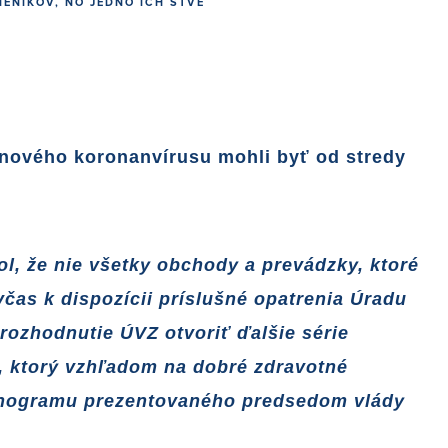
IENIKOV, NO JEDNO ICH ŠTVE
 nového koronanvírusu mohli byť od stredy
l, že nie všetky obchody a prevádzky, ktoré
včas k dispozícii príslušné opatrenia Úradu
rozhodnutie ÚVZ otvoriť ďalšie série
R, ktorý vzhľadom na dobré zdravotné
rmonogramu prezentovaného predsedom vlády