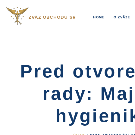
ZVÄZ OBCHODU SR
HOME
O ZVÄZE
Pred otvore
rady: Maj
hygieni