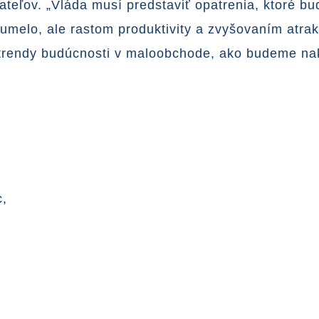
teľov. „Vláda musí predstaviť opatrenia, ktoré bu
umelo, ale rastom produktivity a zvyšovaním atrak
sú trendy budúcnosti v maloobchode, ako budeme n
c,