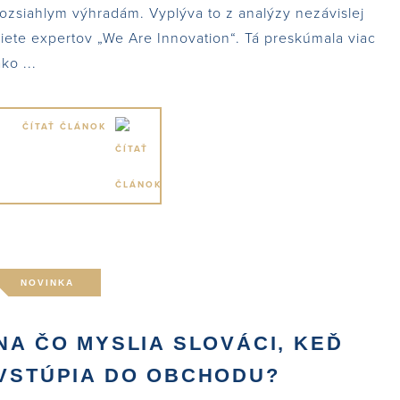
rozsiahlym výhradám. Vyplýva to z analýzy nezávislej
siete expertov „We Are Innovation“. Tá preskúmala viac
ako ...
ČÍTAŤ ČLÁNOK
NOVINKA
NA ČO MYSLIA SLOVÁCI, KEĎ
VSTÚPIA DO OBCHODU?