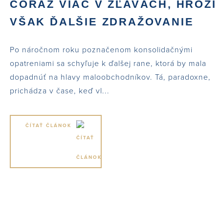
ČORAZ VIAC V ZĽAVÁCH, HROZÍ
VŠAK ĎALŠIE ZDRAŽOVANIE
Po náročnom roku poznačenom konsolidačnými
opatreniami sa schyľuje k ďalšej rane, ktorá by mala
dopadnúť na hlavy maloobchodníkov. Tá, paradoxne,
prichádza v čase, keď vl...
ČÍTAŤ ČLÁNOK