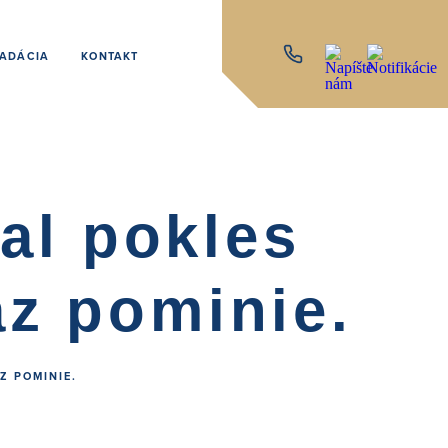
ADÁCIA
KONTAKT
al pokles
raz pominie.
Z POMINIE.