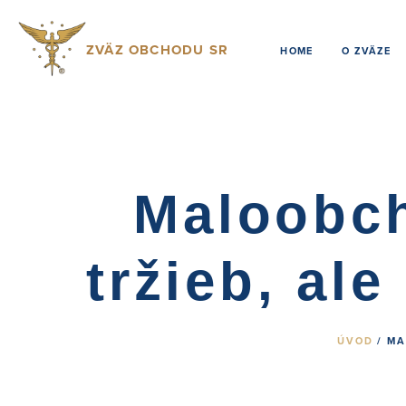
ZVÄZ OBCHODU SR
HOME
O ZVÄZE
Maloobch
tržieb, ale
ÚVOD
/ M