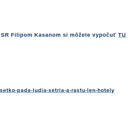
u SR Filipom Kasanom si môžete vypočuť
TU
etko-pada-ludia-setria-a-rastu-len-hotely