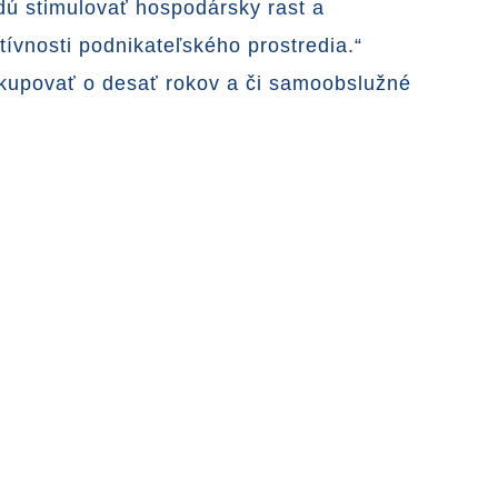
dú stimulovať hospodársky rast a
tívnosti podnikateľského prostredia.“
akupovať o desať rokov a či samoobslužné