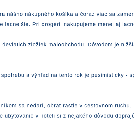
a nášho nákupného košíka a čoraz viac sa zameri
 lacnejšie. Pri drogérii nakupujeme menej aj lacn
 deviatich zložiek maloobchodu. Dôvodom je nižši
spotrebu a výhľad na tento rok je pesimistický - s
íkom sa nedarí, obrat rastie v cestovnom ruchu. H
le ubytovanie v hoteli si z nejakého dôvodu doprajú