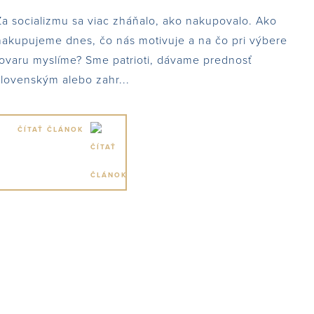
Za socializmu sa viac zháňalo, ako nakupovalo. Ako
nakupujeme dnes, čo nás motivuje a na čo pri výbere
tovaru myslíme? Sme patrioti, dávame prednosť
slovenským alebo zahr...
ČÍTAŤ ČLÁNOK