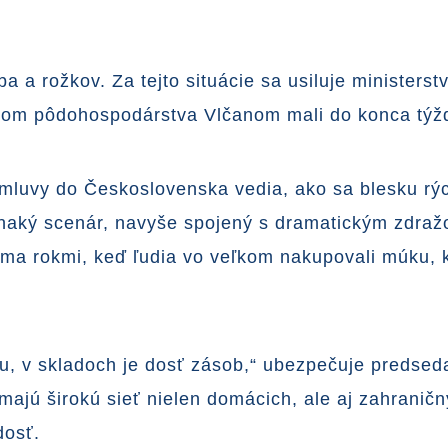
 a rožkov. Za tejto situácie sa usiluje ministerst
istrom pôdohospodárstva Vlčanom mali do konca tý
mluvy do Československa vedia, ako sa blesku rýchl
ovnaký scenár, navyše spojený s dramatickým zdra
oma rokmi, keď ľudia vo veľkom nakupovali múku, k
ku, v skladoch je dosť zásob,“ ubezpečuje predse
ajú širokú sieť nielen domácich, ale aj zahraničn
dosť.