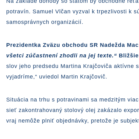
Na základe dohody so štátom by obchodné reťazc
potravín. Samuel Vlčan vyzval k trpezlivosti k 
samosprávnych organizácií.
Prezidentka Zväzu obchodu SR Nadežda Mac
všetci zúčastnení zhodli na jej texte.“
Bližšie
slov jeho predsedu Martina Krajčoviča aktívne s
vyjadríme,“ uviedol Martin Krajčovič.
Situácia na trhu s potravinami sa medzitým via
sieť zakontrahovaný stolový olej zakázalo expor
vraj nemôže plniť objednávky, pretože je subje