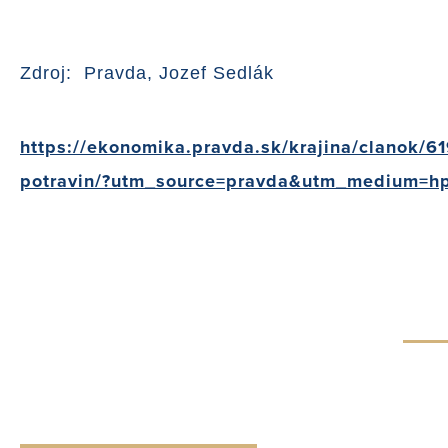
Zdroj: Pravda, Jozef Sedlák
https://ekonomika.pravda.sk/krajina/clanok/61
potravin/?utm_source=pravda&utm_medium=h