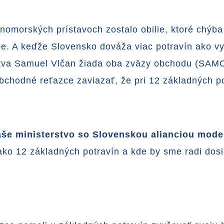
iernomorských prístavoch zostalo obilie, ktoré chýb
ópe. A keďže Slovensko dováža viac potravín ako vy
rstva Samuel Vlčan žiada oba zväzy obchodu (SA
i obchodné reťazce zaviazať, že pri 12 základných
aše ministerstvo so Slovenskou alianciou mo
ko 12 základných potravín a kde by sme radi dosia