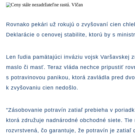
Rovnako pekári už rokujú o zvyšovaní cien chleba
Deklarácie o cenovej stabilite, ktorú by s min
Len ľudia pamätajúci inváziu vojsk Varšavskej z
maslo či masť. Teraz vláda nechce pripustiť r
s potravinovou panikou, ktorá zavládla pred dv
k zvyšovaniu cien nedošlo.
"Zásobovanie potravín zatiaľ prebieha v poriad
ktorá združuje nadnárodné obchodné siete. Tie m
rozvrstvená, čo garantuje, že potravín je zatiaľ 