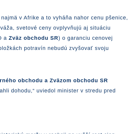
a najmä v Afrike a to vyháňa nahor cenu pšenice,
váža, svetové ceny ovplyvňujú aj situáciu
MO a
Zväz obchodu SR
) o garanciu cenovej
 položkách potravín nebudú zvyšovať svoju
derného obchodu a Zväzom obchodu SR
hli dohodu,“ uviedol minister v stredu pred