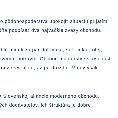
vo pôdohospodárstva upokojiť situáciu prijatím
ždňa podpísať dva najväčšie zväzy obchodu.
e minuli za pár dní múka, soľ, cukor, olej,
žovaním potravín. Obchod má čerstvé skúsenosti
onzervy, oleje, až po droždie. Vtedy však
da Slovenskej aliancie moderného obchodu,
ých dodávateľov, ich štruktúra je dobre