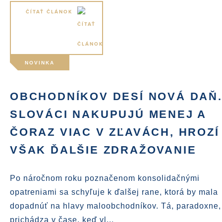
ČÍTAŤ ČLÁNOK
NOVINKA
OBCHODNÍKOV DESÍ NOVÁ DAŇ
SLOVÁCI NAKUPUJÚ MENEJ A
ČORAZ VIAC V ZĽAVÁCH, HROZÍ
VŠAK ĎALŠIE ZDRAŽOVANIE
Po náročnom roku poznačenom konsolidačnými
opatreniami sa schyľuje k ďalšej rane, ktorá by mala
dopadnúť na hlavy maloobchodníkov. Tá, paradoxne,
prichádza v čase, keď vl...