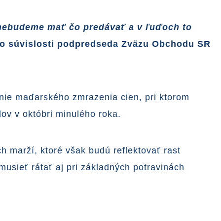
 nebudeme mať čo predávať a v ľuďoch to
jto súvislosti podpredseda Zväzu Obchodu SR
nie maďarského zmrazenia cien, pri ktorom
dov v októbri minulého roka.
 marží, ktoré však budú reflektovať rast
musieť rátať aj pri základných potravinách