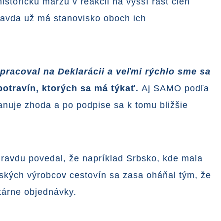
torickú maržu v reakcii na vyšší rast cien
Pravda už má stanovisko oboch ich
pracoval na Deklarácii a veľmi rýchlo sme sa
potravín, ktorých sa má týkať.
Aj SAMO podľa
panuje zhoda a po podpise sa k tomu bližšie
Pravdu povedal, že napríklad Srbsko, kde mala
enských výrobcov cestovín sa zasa oháňal tým, že
tárne objednávky.