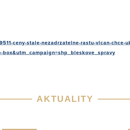
9511-ceny-stale-nezadrzatelne-rastu-vlcan-chce-u
p-box&utm_campaign=shp_bleskove_spravy
AKTUALITY