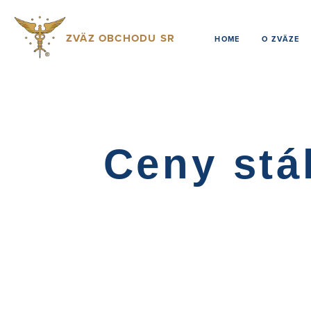
ZVÄZ OBCHODU SR
HOME
O ZVÄZE
Ceny stá