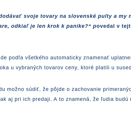
 dodávať svoje tovary na slovenské pulty a my
e, odkiaľ je len krok k panike?“ p
ovedal v te
bude podľa všetkého automaticky znamenať uplatne
oka u vybraných tovarov ceny, ktoré platili u suse
du možno súdiť, že pôjde o zachovanie primeraných
ak aj pri ich predaji. A to znamená, že ľudia budú 