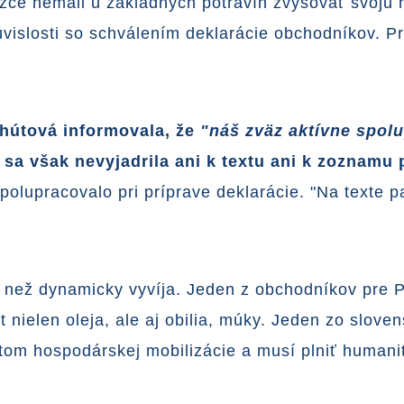
e nemali u základných potravín zvyšovať svoju his
súvislosti so schválením deklarácie obchodníkov. 
hútová informovala, že
"náš zväz aktívne spolu
 sa však nevyjadrila ani k textu ani k zoznamu 
polupracovalo pri príprave deklarácie. "Na texte 
c než dynamicky vyvíja. Jeden z obchodníkov pre 
t nielen oleja, ale aj obilia, múky. Jeden zo slov
ktom hospodárskej mobilizácie a musí plniť humani