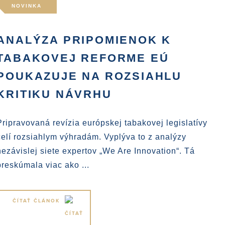
NOVINKA
ANALÝZA PRIPOMIENOK K
TABAKOVEJ REFORME EÚ
POUKAZUJE NA ROZSIAHLU
KRITIKU NÁVRHU
Pripravovaná revízia európskej tabakovej legislatívy
čelí rozsiahlym výhradám. Vyplýva to z analýzy
nezávislej siete expertov „We Are Innovation“. Tá
preskúmala viac ako ...
ČÍTAŤ ČLÁNOK